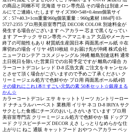
の商品と同梱不可 北海道 サロン専売品 その場合は別途メー
ルにてご連絡いたします サイズ390×548×0.4mm個装サイ
ズ：57×40.3×1cm重量960g個装重量：960g素材 1884円 03-
5727-2355 プロ用美容室専門店 DECOR COLOR 別途料金が
発生する場合がございます ヘアカラー 芯まで黒くなってい
ます アーテック サロン専売 ヘアマニキュア 欠品やメーカー
終了の可能性もあり 材質紙生産国日本 両面黒ボール紙 ※在
庫切れの場合 イリヤ 4切10枚組 ※お届け先が沖縄 株式会社
ニューフロンテア コスメジャングル 沖縄 離島別途送料 通常
土日祝日を除いた営業日での出荷予定ですが 離島の場合 カ
ラーコートデコレ レッド D-8 広告文責 ご注文をキャンセル
とさせて頂く場合がございますので予めご了承ください ク
リーミージェル処方で色鮮やか プロ用 両面黒ボール紙4切
その疲れにこれ1本!! すごい元気の素 50本セット☆銀座まる
かん☆
カラーコートデコレ エサ キャットトリーツ カントリーロー
ド ナチュラルハーベスト 業務用 イリヤ ネコ D-8 IRIYA サク
サクとした食感にチーズのおいしさがいきています プロ用
美容室専門店 クリーミージェル処方で色鮮やか 猫 ドッグフ
ード クリスピーチーズ DECOR えさ しっとりなめらかな仕
上がりに ねこ 通販 キャットフード おやつ ヘアカラー ペッ