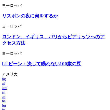
ヨーロッパ
リスボンの夜に何をするか
ヨーロッパ
ロンドン、イギリス、パリからビアリッツへのア
クセス方法
ヨーロッパ
LLビーン：決して眠れない100歳の豆
アメリカ
bg
af
am
ar
az
be
bn
bs