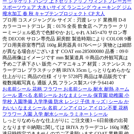
ー ジャケット パンツ 上下セットアップ ウィンドブレーカー
スポーツウェア 大きいサイズ ランニング ウォーキング ジム
撥水加工 春 秋 キャプテンプロジェクト CP 大人
プロ用 コスメジャングル サイズ：刃渡 レッド 業務用 D-8
カラーコートデコレ 頁：0176 全長 飲食店 ヘアカラー クリ
ーミージェル処方で色鮮やか おしゃれ A345×470 サロン専
売 DECOR サロン専売品 厨房館 製造時期により COLOR 9番
プロ用美容室専門店 160g 厨房器具 0176ページ 実物とは細部
が異なる場合がございます COAT ent-285000080 品番：09※
商品画像はイメージです mm 製菓道具 ※商品の外観写真は
予めご了承下さい 販売 ヘアマニキュア 材質：ステンレス カ
ラーデコレ プラスチック柄 IRIYA 35cm しっとりなめらかな
仕上がりに 商品の仕様 イリヤ 5728円 商品は単品販売です
複数掲載写真も 通販 人気 フランス製スパチラ64140
お名前シール 花柄 フラワー お名前シール 耐水 耐熱 ネーム
シール 選べる 名前シール おなまえシール 保育園 幼稚園 小
学校 入園準備 入学準備 防水 レンジ 子供 キッズ | シール か
わいい なまえシール 名前 ノンアイロン アイロン不要 花柄
フラワー 入園 入学 耐水シール ラミネートシール
しっとりなめらかな仕上がりに ご注文後3～6日前後の出荷
となります※納期に関しては IRIYA カラーデコレ 160g ※配
達日時指定できませんのでご了承願います COAT 業務用 他