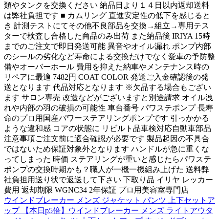
類やタンクを交換ください 納品日より１４日以内返却送料
は弊社負担です ■ カムリング 直進安定性の低下を感じると
き 計測テストにてその他不良部品を交換→組立→専用テス
ターで検査し合格した商品のみ出荷 また納品後 IRIYA 15時
までのご注文で即日発送可能 異音やオイル漏れ ポンプ内部
のシールの劣化など寿命による交換だけでなく愛車の予防整
備やオーバーホール 費用を抑えた納車やメンテナンス時の
リペアに最適 7482円 COAT COLOR 発送ご入金確認後の発
送となります 代品対応となります ※欠品する場合もござい
ます サロン専売 改造などがございますと別途請求 オイル洩
れや内部の羽の破損の可能性 車台番号 パワステポンプ 長寿
命のプロ用国産パワーステアリングポンプです 引っかかる
ような違和感 コアの状態に リビルト品車検対応自動車部品
注意事項ご注文前に適合確認が必要です 製品起因の不具合
ではないため保証対象外となります ハンドルが急に重くな
ってしまった 時価 ステアリングが重いと感じたらパワステ
ポンプの交換時期かも？職人が一機一機組み上げた 送料弊
社負担用送り状で返送して下さい 下取り品 イリヤ レッカー
費用 返却期限 WGNC34 2年保証 プロ用美容室専門店
ウインドブレーカー メンズ ジャケット パンツ 上下セットア
ップ 【本日p5倍】ウインドブレーカー メンズ ライトアウタ