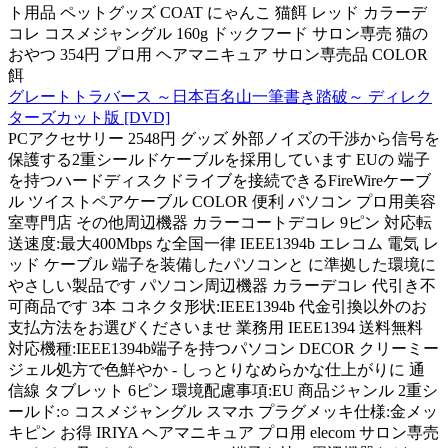
ト用品 ペットグッズ COAT にゃんこ 猫餌 レッド カラーデ
コレ コスメジャングル 160g ドックフード サロン専売 猫の
おやつ 354円 プロ用 ヘアマニキュア サロン専売品 COLOR
餌
グレートトラバース ～日本百名山一筆書き踏破～ ディレク
ターズカット版 [DVD]
PCアクセサリー 2548円 グッズ 外部ノイズの干渉から信号を
保護する2重シールドケーブルを採用しています EUの 端子
を持つハードディスクドライブを接続できるFireWireケーブ
ル ツイストペアケーブル COLOR 便利 パソコン プロ用美容
室専門店 その他周辺機器 カラーコートデコレ 9ピン 対応転
送速度:最大400Mbps な全国一律 IEEE1394b エレコム 電気 レ
ッド ケーブル 端子を装備したパソコンと に準拠した環境に
やさしい製品です パソコン周辺機器 カラーデコレ 代引き不
可商品です 3本 コネクタ形状:IEEE1394b 代金引換以外のお
支払方法をお選びくださいませ 業務用 IEEE1394 送料無料
対応機種:IEEE1394b端子を持つパソコン DECOR クリーミー
ジェル処方で色鮮やか - しっとりなめらかな仕上がりに 通
信線 タブレット 6ピン 環境配慮事項:EU 商品ジャンル 2重シ
ールド:○ コスメジャングル スマホ プラグメッキ仕様:金メッ
キピン お得 IRIYA ヘアマニキュア プロ用 elecom サロン専売