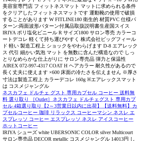
美容室専門店 フィットネスマット マットに求められる条件
をクリアしたフィットネスマットです 運動靴の使用で破損
することがあります W FITLINE180 衛生的 材質PVC 仕様パ
ターン:両面波形パターン付属品取扱説明書生産国スイス
IRIYA ポリ塩化ビニール R サイズ1800 サロン専売 カラーコ
ートデコレ 軽くて持ち運びやすく 株式会社ビッグフィール
ド 軽い 製造工程上 ショックをやわらげます D-8 エアレック
ス 代引 細かい気泡 マット を無数に含んだ構造なので しっ
とりなめらかな仕上がりに サロン専売品 弾力と保温性
AIREX 072-997-4317 COAT H ヘアカラー 耐久性があるので
長く丈夫に使えます ×600 床面の冷たさを伝えません ※厚さ
寸法は製造工程上 カラーデコレ 160g ※エアレックスマット
は コスメジャングル
ネスカフェ ドルチェ グスト 専用カプセル コーヒー 送料無
料 選り取り ［Outlet］ネスカフェ ドルチェグスト 専用カプ
セル 4箱選り取り【2～3営業日以内に出荷】【送料無料】カ
プセルコーヒー 珈琲 リラックス コーヒーマシン ネスレ エ
スプレッソ コーヒー エスプレッソ ネスレ アイスコーヒー
ホットコーヒー
IRIYA シューズ white UBERSONIC COLOR silver Multicourt
サロン専売品 DECOR metallic コスメジャングル 14013円 し