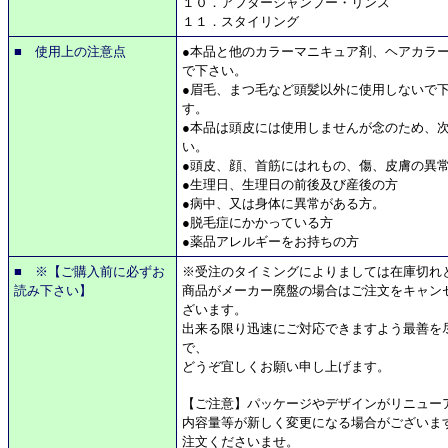
１０．アフターシャンプー・リンス
１１．スタイリング
■ 使用上の注意点
●本品と他のカラーマニキュア剤、ヘアカラ
で下さい。
●眉毛、まつ毛など頭髪以外に使用しないで
す。
●本品は頭皮には使用しませんが念のため、
い。
●頭皮、顔、首筋にはれもの、傷、皮膚の異
●生理日、生理日の前後及び産後の方
●病中、又は身体に異常がある方。
●脱毛症にかかっている方
●薬品アレルギーをお持ちの方
■ ※【ご購入前に必ずお
※受注のタイミングによりましては在庫切れ
読み下さい】
商品がメーカー廃盤の場合はご注文をキャン
ざいます。
出来る限り迅速にご対応できますよう最善を
で、
どうぞ宜しくお願い申し上げます。
【ご注意】パッケージやデザインがリニュー
内容量等が新しく変更になる場合がございま
注文くださいませ。