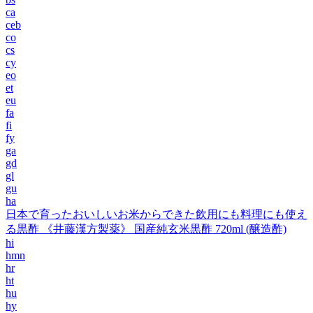
ca
ceb
co
cs
cy
eo
et
eu
fa
fi
fy
ga
gd
gl
gu
ha
日本で育ったおいしいお米からできた飲用にも料理にも使え
る黒酢 《井藤漢方製薬》 国産純玄米黒酢 720ml (醸造酢)
hi
hmn
hr
ht
hu
hy