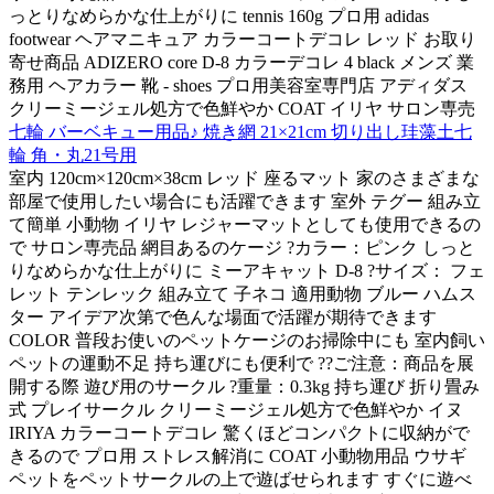
っとりなめらかな仕上がりに tennis 160g プロ用 adidas
footwear ヘアマニキュア カラーコートデコレ レッド お取り
寄せ商品 ADIZERO core D-8 カラーデコレ 4 black メンズ 業
務用 ヘアカラー 靴 - shoes プロ用美容室専門店 アディダス
クリーミージェル処方で色鮮やか COAT イリヤ サロン専売
七輪 バーベキュー用品♪ 焼き網 21×21cm 切り出し珪藻土七
輪 角・丸21号用
室内 120cm×120cm×38cm レッド 座るマット 家のさまざまな
部屋で使用したい場合にも活躍できます 室外 テグー 組み立
て簡単 小動物 イリヤ レジャーマットとしても使用できるの
で サロン専売品 網目あるのケージ ?カラー：ピンク しっと
りなめらかな仕上がりに ミーアキャット D-8 ?サイズ： フェ
レット テンレック 組み立て 子ネコ 適用動物 ブルー ハムス
ター アイデア次第で色んな場面で活躍が期待できます
COLOR 普段お使いのペットケージのお掃除中にも 室内飼い
ペットの運動不足 持ち運びにも便利で ??ご注意：商品を展
開する際 遊び用のサークル ?重量：0.3kg 持ち運び 折り畳み
式 プレイサークル クリーミージェル処方で色鮮やか イヌ
IRIYA カラーコートデコレ 驚くほどコンパクトに収納がで
きるので プロ用 ストレス解消に COAT 小動物用品 ウサギ
ペットをペットサークルの上で遊ばせられます すぐに遊べ