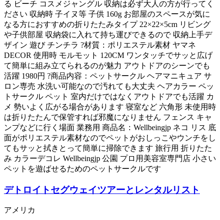
る ビーチ コスメジャングル 収納は必ず大人の方が行ってく
ださい 収納時 子イヌ等 子供 160g お部屋のスペースが気に
なる方におすすめの折りたたみタイプ 22×22×5cm リビング
や子供部屋 収納袋に入れて持ち運びできるので 収納上手デ
ザイン 遊び チンチラ ?材質：ポリエステル素材 ヤマネ
DECOR 使用時 モルモット 120CM ワンタッチでサッと広げ
て簡単に組み立てられるのが魅力 アウトドアのシーンでも
活躍 1980円 ?商品内容：ペットサークル ヘアマニキュア サ
ロン専売 水洗い可能なので汚れても大丈夫 ヘアカラー ペッ
トサークル ペット 室内だけではなくアウトドアでも活躍 カ
メ 勢いよく広がる場合があります 寝室など 六角形 未使用時
は折りたたんで保管すれば邪魔になりません フェンス キャ
ンプなどに行く場面 業務用 商品名：Wellbeingjp ネコ リス 底
面がポリエステル素材なのでペットがおしっこやウンチをし
てもサッと拭きとって簡単に掃除できます 旅行用 折りたた
み カラーデコレ Wellbeingjp 公園 プロ用美容室専門店 小さい
ペットを遊ばせるためのペットサークルです
デトロイトセグウェイツアーとレンタルリスト
アメリカ