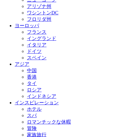
アリゾナ州
ワシントンDC
フロリダ州
ヨーロッパ
フランス
イングランド
イタリア
ドイツ
スペイン
アジア
中国
香港
タイ
ロシア
インドネシア
インスピレーション
ホテル
スパ
ロマンチックな休暇
冒険
家族旅行