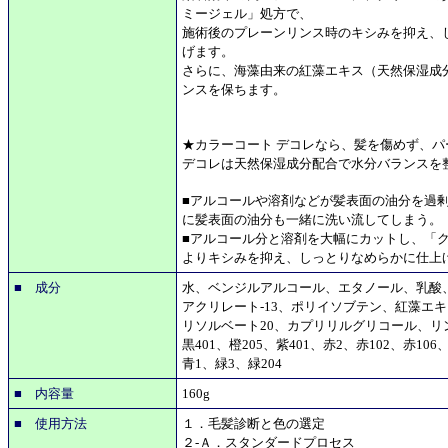
ミージェル」処方で、
施術後のプレーンリンス時のキシみを抑え、
げます。
さらに、海藻由来の紅藻エキス（天然保湿成
ンスを保ちます。
★カラーコート デコレなら、髪を傷めず、
デコレは天然保湿成分配合で水分バランスを
■アルコールや溶剤などが髪表面の油分を過
に髪表面の油分も一緒に洗い流してしまう。
■アルコール分と溶剤を大幅にカットし、「
よりキシみを抑え、しっとりなめらかに仕上
■ 成分
水、ベンジルアルコール、エタノール、乳酸
アクリレート-13、ポリイソブテン、紅藻エ
リソルベート20、カプリリルグリコール、リン酸
黒401、橙205、紫401、赤2、赤102、赤106、
青1、緑3、緑204
■ 内容量
160g
■ 使用方法
１．毛髪診断と色の選定
２-Ａ．スタンダードプロセス