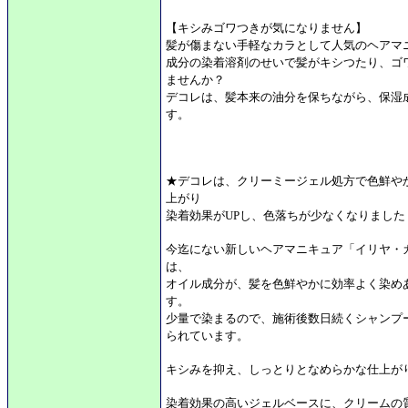
【キシみゴワつきが気になりません】
髪が傷まない手軽なカラとして人気のヘアマ
成分の染着溶剤のせいで髪がキシつたり、ゴ
ませんか？
デコレは、髪本来の油分を保ちながら、保湿
す。
★デコレは、クリーミージェル処方で色鮮や
上がり
染着効果がUPし、色落ちが少なくなりました
今迄にない新しいヘアマニキュア「イリヤ・カ
は、
オイル成分が、髪を色鮮やかに効率よく染め
す。
少量で染まるので、施術後数日続くシャンプ
られています。
キシみを抑え、しっとりとなめらかな仕上が
染着効果の高いジェルベースに、クリームの