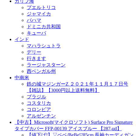
カリブ海
プエルトリコ
ジャマイカ
バハマ
ドミニカ共和国
キューバ
インド
マハラシュトラ
デリー
行きます
ラージャスターン
西ベンガル州
中南米
鉄の城マジンガーZ ２０２１年１１月１７日号
【雑誌】【3000円以上送料無料】
ブラジル
コスタリカ
コロンビア
アルゼンチン
【中古】Microsoft(マイクロソフト) Surface Pro Signature
タイプカバー FFP-00139 アイスブルー 【287-ud】
【値下げ!】▽ベベ/BeBe▽85cm 長袖カーディガン