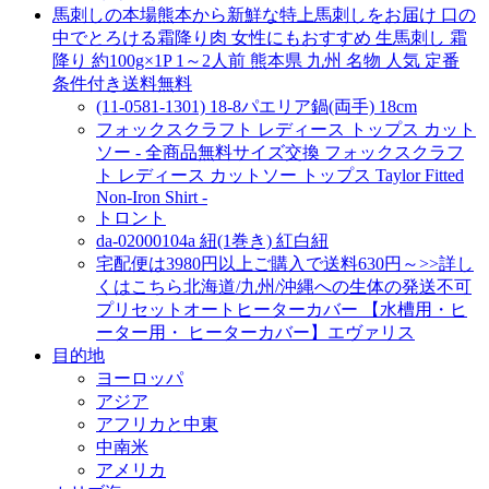
馬刺しの本場熊本から新鮮な特上馬刺しをお届け 口の
中でとろける霜降り肉 女性にもおすすめ 生馬刺し 霜
降り 約100g×1P 1～2人前 熊本県 九州 名物 人気 定番
条件付き送料無料
(11-0581-1301) 18-8パエリア鍋(両手) 18cm
フォックスクラフト レディース トップス カット
ソー - 全商品無料サイズ交換 フォックスクラフ
ト レディース カットソー トップス Taylor Fitted
Non-Iron Shirt -
トロント
da-02000104a 紐(1巻き) 紅白紐
宅配便は3980円以上ご購入で送料630円～>>詳し
くはこちら北海道/九州/沖縄への生体の発送不可
プリセットオートヒーターカバー 【水槽用・ヒ
ーター用・ ヒーターカバー】エヴァリス
目的地
ヨーロッパ
アジア
アフリカと中東
中南米
アメリカ