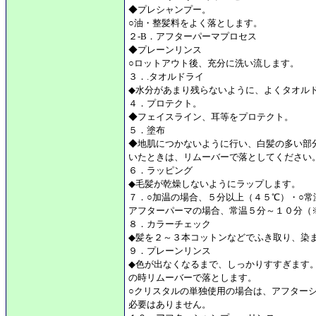
◆プレシャンプー。
○油・整髪料をよく落とします。
２-B．アフターパーマプロセス
◆プレーンリンス
○ロットアウト後、充分に洗い流します。
３．.タオルドライ
◆水分があまり残らないように、よくタオル
４．プロテクト。
◆フェイスライン、耳等をプロテクト。
５．塗布
◆地肌につかないように行い、白髪の多い部
いたときは、リムーバーで落としてください
６．ラッピング
◆毛髪が乾燥しないようにラップします。
７．○加温の場合、５分以上（４５℃）・○常
アフターパーマの場合、常温５分～１０分（
８．カラーチェック
◆髪を２～３本コットンなどでふき取り、染
９．プレーンリンス
◆色が出なくなるまで、しっかりすすぎます
の時リムーバーで落とします。
○クリスタルの単独使用の場合は、アフター
必要はありません。