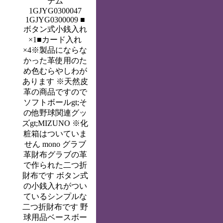
テム
1GJYG0300047
1GJYG0300009 ■
ボタン式小銭入れ
×1■カード入れ
×4※製品にならな
かった革使用のた
め色むらやしわが
あります ※天然皮
革の商品ですので
ソフトボールgt;そ
の他野球関連グッ
ズgt;MIZUNO ※化
粧箱はついていま
せん mono グラブ
革財布グラブの革
で作られた二つ折
財布です ボタン式
の小銭入れがつい
ているシンプルな
二つ折財布です 野
球用品ベースボー