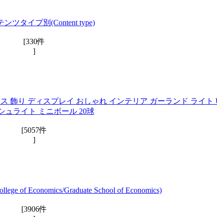
ツタイプ別(Content type)
[330件
]
マス 飾り ディスプレイ おしゃれ インテリア ガーランド ライト 
シュライト ミニボール 20球
[5057件
]
 Economics/Graduate School of Economics)
[3906件