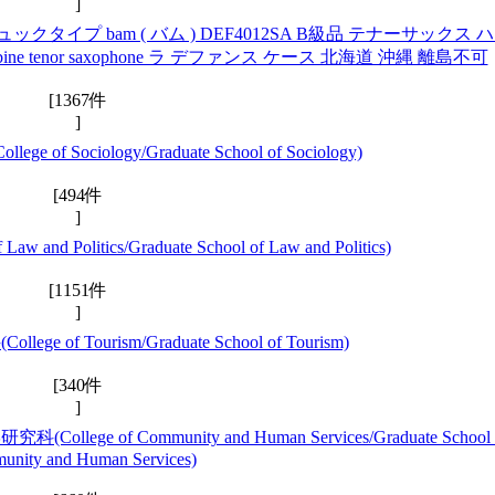
]
ックタイプ bam ( バム ) DEF4012SA B級品 テナーサックス 
ine tenor saxophone ラ デファンス ケース 北海道 沖縄 離島不可
[1367件
]
 Sociology/Graduate School of Sociology)
[494件
]
d Politics/Graduate School of Law and Politics)
[1151件
]
of Tourism/Graduate School of Tourism)
[340件
]
f Community and Human Services/Graduate School 
unity and Human Services)