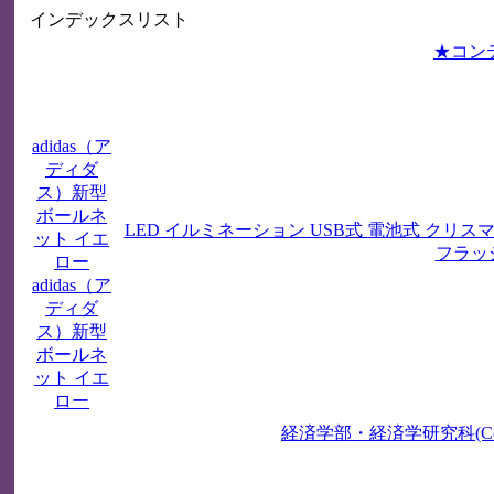
インデックスリスト
★コンテン
adidas（ア
ディダ
ス）新型
ボールネ
LED イルミネーション USB式 電池式 クリス
ット イエ
フラッ
ロー
adidas（ア
ディダ
ス）新型
ボールネ
ット イエ
ロー
経済学部・経済学研究科(College of