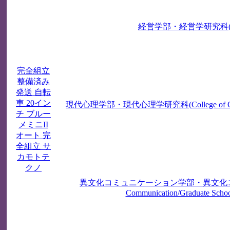
経営学部・経営学研究科(College o
完全組立
整備済み
発送 自転
車 20イン
現代心理学部・現代心理学研究科(College of Contemporar
チ ブルー
メミニII
オート 完
全組立 サ
カモトテ
クノ
異文化コミュニケーション学部・異文化コミュニケー
Communication/Graduate School