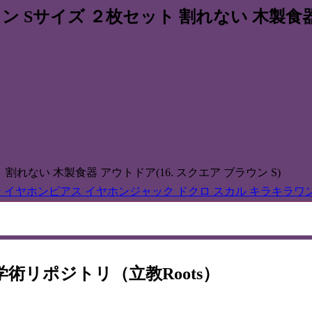
ラウン Sサイズ ２枚セット 割れない 木製食器
ト 割れない 木製食器 アウトドア(16. スクエア ブラウン S)
 イヤホンピアス イヤホンジャック ドクロ スカル キラキラワン
術リポジトリ（立教Roots）