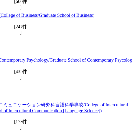
[660件
]
f Business/Graduate School of Business)
[247件
]
y Psychology/Graduate School of Contemporary Psycolog
[435件
]
ション研究科言語科学専攻(College of Intercultural
 of Intercultural Communication [Language Science])
[173件
]