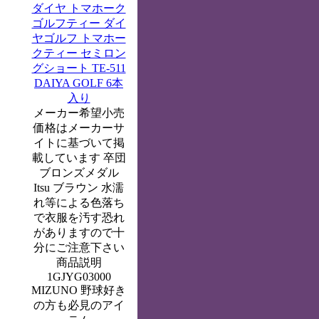
ダイヤ トマホーク
ゴルフティー ダイ
ヤゴルフ トマホー
クティー セミロン
グショート TE-511
DAIYA GOLF 6本
入り
メーカー希望小売
価格はメーカーサ
イトに基づいて掲
載しています 卒団
ブロンズメダル
Itsu ブラウン 水濡
れ等による色落ち
で衣服を汚す恐れ
がありますので十
分にご注意下さい
商品説明
1GJYG03000
MIZUNO 野球好き
の方も必見のアイ