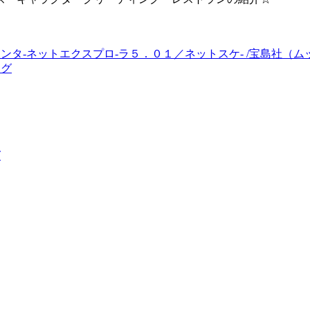
ンタ-ネットエクスプロ-ラ５．０１／ネットスケ- /宝島社（ム
ング
グ