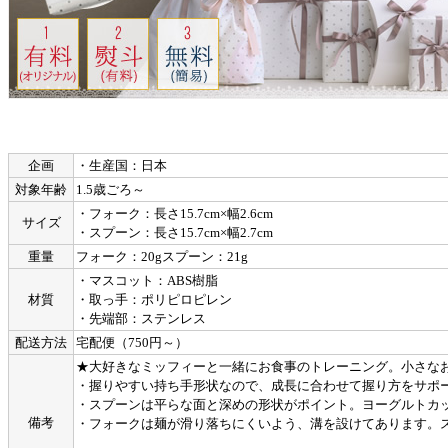
企画
・生産国：日本
対象年齢
1.5歳ごろ～
・フォーク：長さ15.7cm×幅2.6cm
サイズ
・スプーン：長さ15.7cm×幅2.7cm
重量
フォーク：20gスプーン：21g
・マスコット：ABS樹脂
材質
・取っ手：ポリピロピレン
・先端部：ステンレス
配送方法
宅配便（750円～）
★大好きなミッフィーと一緒にお食事のトレーニング。小さな
・握りやすい持ち手形状なので、成長に合わせて握り方をサポ
・スプーンは平らな面と深めの形状がポイント。ヨーグルトカ
備考
・フォークは麺が滑り落ちにくいよう、溝を設けてあります。