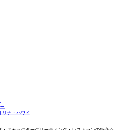
ト
ー
コオリナ・ハワイ
ズ・キャラクターグリーティング・レストランの紹介☆