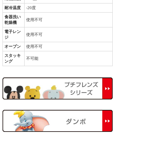
耐冷温度
-20度
食器洗い
使用不可
乾燥機
電子レン
使用不可
ジ
オーブン
使用不可
スタッキ
不可能
ング