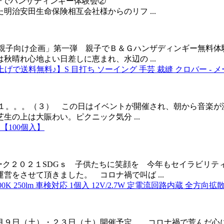
レゼンツ B＆G親子でハンザディンギー体験会② S
治安田生命保険相互会社様からのリフ ...
 秋の親子向け企画」第一弾 親子でＢ＆Ｇハンザディンギー無
晴れ心地よい日差しに恵まれ、水辺の ...
い上げで送料無料♪】S 目打ち ソーイング 手芸 裁縫 クロバー - 
２０２１。。。（３） この日はイベントが開催され、朝から音楽
の上は大賑わい。ピクニック気分 ...
 【100個入】
ィーク２０２１SDGｓ 子供たちに笑顔を 今年もセイラビリ
をさせて頂きました。 コロナ禍で叫ば ...
K 250lm 車検対応 1個入 12V/2.7W 定電流回路内蔵 全方向拡散
９日（土）・２３日（土）開催予定。 コロナ禍で荒んだ心に