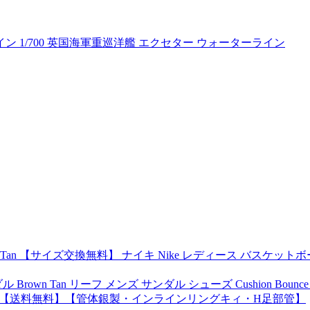
イン 1/700 英国海軍重巡洋艦 エクセター ウォーターライン
【サイズ交換無料】 ナイキ Nike レディース バスケットボール ショー
an リーフ メンズ サンダル シューズ Cushion Bounce Phantom 
s A1107RH【送料無料】【管体銀製・インラインリングキィ・H足部管】