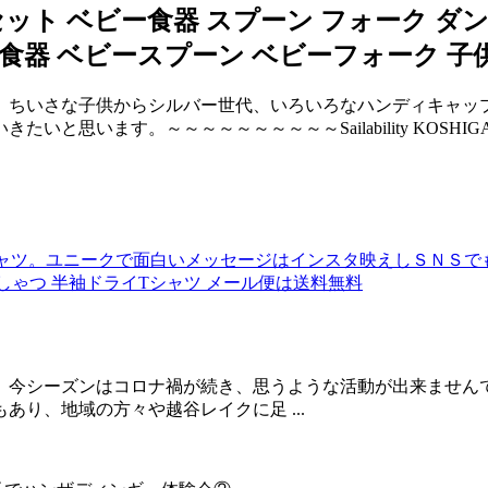
ト ベビー食器 スプーン フォーク ダン
O 食器 ベビースプーン ベビーフォーク 子
ちいさな子供からシルバー世代、いろいろなハンディキャッ
ます。～～～～～～～～～～Sailability KOSHIGAYA s
ャツ。ユニークで面白いメッセージはインスタ映えしＳＮＳでも
ぃーしゃつ 半袖ドライTシャツ メール便は送料無料
今シーズンはコロナ禍が続き、思うような活動が出来ません
り、地域の方々や越谷レイクに足 ...