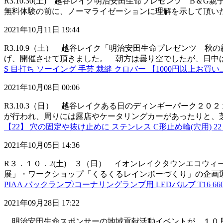
R3.10.30(土) 越谷レイク明治安田生命プ
無料体験の前に、ノーマライゼーションに理解を示して頂いた明
2021年10月11日 19:44
R3.10.9（土） 越谷レイク「明治安田生命プレゼンツ
げ、開催させて頂きました。 朝方は曇り空でしたが、日中は秋
S 目打ち ソーイング 手芸 裁縫 クロバー 【1000円以上お買
2021年10月08日 00:06
R3.10.3（日） 越谷レイクある日のディンギーパーク
が行われ、周りには露店やケータリングカーがあったりと、芝生
【22】 穴の固定や抜け止めに ステンレス C形止め輪(穴用) 22
2021年10月05日 14:36
R３．１０．2(土) ３（日） イオンレイクタウンエコウ
展」・ワークショップ「くるくるレインボーづくり」の企画運営
PIAA バックランプ/コーナリングランプ用 LEDバルブ T16 6600
2021年09月28日 17:22
明治安田生命スポンサーの地域貢献活動イベントが、１０月