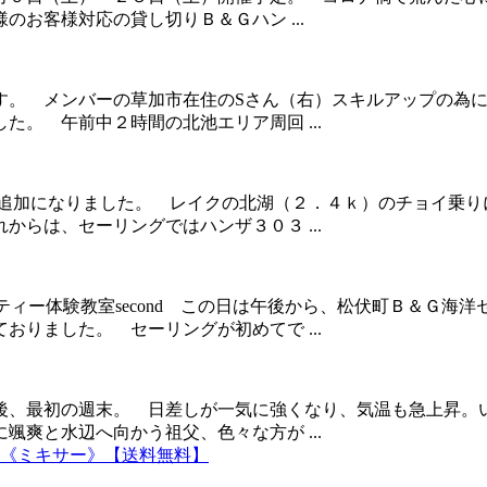
お客様対応の貸し切りＢ＆Ｇハン ...
。 メンバーの草加市在住のSさん（右）スキルアップの為に
。 午前中２時間の北池エリア周回 ...
追加になりました。 レイクの北湖（２．４ｋ）のチョイ乗り
らは、セーリングではハンザ３０３ ...
ティー体験教室second この日は午後から、松伏町Ｂ＆Ｇ海
りました。 セーリングが初めてで ...
後、最初の週末。 日差しが一気に強くなり、気温も急上昇。
爽と水辺へ向かう祖父、色々な方が ...
6ch《ミキサー》【送料無料】