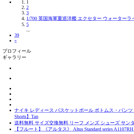
1
2
3
1/700 英国海軍重巡洋艦 エクセター ウォーターラ
5
...
39
»
プロフィール
ギャラリー
ナイキ レディース バスケットボール ボトムス・パンツ Tan 
Shorts】Tan
送料無料 サイズ交換無料 リーフ メンズ シューズ サンダル Brown T
【フルート】《アルタス》 Altus Standard serie