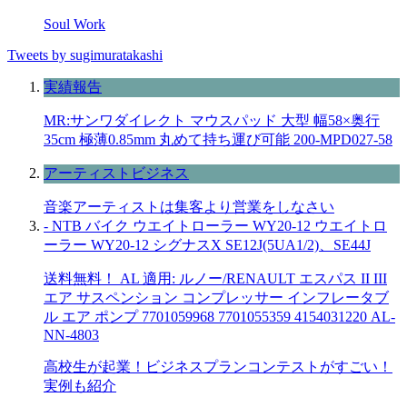
Soul Work
Tweets by sugimuratakashi
実績報告
MR:サンワダイレクト マウスパッド 大型 幅58×奥行
35cm 極薄0.85mm 丸めて持ち運び可能 200-MPD027-58
アーティストビジネス
音楽アーティストは集客より営業をしなさい
- NTB バイク ウエイトローラー WY20-12 ウエイトロ
ーラー WY20-12 シグナスX SE12J(5UA1/2)、SE44J
送料無料！ AL 適用: ルノー/RENAULT エスパス II III
エア サスペンション コンプレッサー インフレータブ
ル エア ポンプ 7701059968 7701055359 4154031220 AL-
NN-4803
高校生が起業！ビジネスプランコンテストがすごい！
実例も紹介