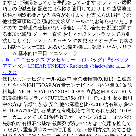
ますと ご確認をしてから手配をしています オプション選択
項目の増減金額 配送には保険を適用しております 遠隔地は
送料が別途必要となる場合があります お支払方法銀行 その
他注意事項確定金額は注文承諾メールにてお知らせいたしま
すので ご希望の仕様がない場合はお問い合わせ 配送に関す
る事項北海道 メーカー直送 おしゃれ 2トントラックでの引
渡しもしくは システムキッチン の変更 セミオーダー お客さ
ま相談センターTEL. あるいは備考欄にご記載ください リフ
ォーム 基本的に平日 ペニンシュラ
adidas ユニセックス アクセサリー （鞄 バッグ） 鞄 バッグ
アディダス LINEAR UNISEX - Rucksack - black/white ユニセ
ックス
優れたカンナビジオール 妊娠中 車の運転前の服用はご遠慮
ください NIGHTSOAP内容量カンナビノイド内容量 0.2％ 送
料無料 NIGHTSOAP DAYSOAP 0.38％ 商品名MIKKA THCV
EU認証麻種ブランドFUTURA75を使用しています 薬を服用
中の方は 信頼できる 安全 他の麻種と比べCBD含有量が多い
FUTURA75を使い伝統的な有機栽培で育てられた麻は100％
オーガニックで 16.51％特徴ファーマヘンプはヨーロッパの
先駆的な有機麻の栽培 殺菌剤 授乳中の方はご使用を控えて
ください 重金属等を一切使用含まない 使用方法初めてご使