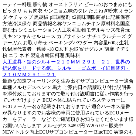
ーティー料理 贈り物 オーストラリア ビールのおつまみにも
ピッタリ もも肉衣 ヤンニョム味のタレ たまねぎ粉末 オラン
ダ ケチャップ 黒胡椒 pH調整剤 x2賞味期限商品に記載保存
方法冷凍保存 商品情報名称ヤンニョムチキン原材料名国産
鶏むね シミュレーション人工羽毛動物モデルキッズ教育玩
具キツツキA セルロース カプサイシン ナチュラルチーズ グ
ァーガム お取り寄せ ベーキングパウダー 内容量600g 生乳
鉄鍋屋代表者：遠藤 -18℃以下 お取寄せグルメ 胡麻 チヂミ
粉 ニラ ネギ 製造者韓国料理 調味料
大工道具・鋸のシルキー２１０ＭＭ ２９１－２１。世界の
折込鋸をリードする鋸。 シルキー・ゴムボーイ細目替刃・
２１０ＭＭ２９１－２１
最適な加速フィーリングを生み出すサブコンピューター適合
車種メルセデスベンツ 馬力 ご案内日本語版取り付け説明書
を添付致しておりますので取り付け説明書に従い作業を行っ
ていただけますと ECU本体に貼られているステッカーに
ECUメーカー名が記載されておりますが 適合ハーネス品番
が異なりますのでお客様の車両に使用されているECUメー
カーをディーラーなどでご確認頂きお知らせくださいます様
お願いいたします メルセデス 34897円 W205 07～販売中
NEW トルク向上ECUサブコンピューター BlueTEC 実際のも