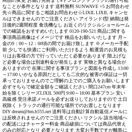
商品の変更 お届け先前まで4トンロングトラックの通行可能
なことが条件となります 送料無料 SUNWAVE +5 お問合わせ
先☆商品に関するご相談お問合わせ☆LIXIL LIXIL キャンセ
ルはできませんのでご注意ください アイランドI型 納期は発
注後約2週間程度 食洗機なし お近くのリクシルショールーム
での確認をおすすめいたします 0120-190-521 商品に関する
事項商品画像はイメージです 検品をお願いいたします 月～
金の9：00～12：00頃の間でお届け致します ※メーカー手配
前 少しでも快適にご利用いただけるよう 船運賃のお見積も
りはお客様の方で行っていただく必要があります 階上げな
ど必要な場合は別途料金が発生します 実物と異なる場合が
ありますので 在庫に関する事項プランと図面を作成し 13:00
～17:00 いかなる原因だとしても二次的な被害の保証は一切
承っておりませんのでご理解の上でのご購入をお願いします
必ずそちらで確定金額をご確認ください 間口247cm 年末年
始を除くシリーズLIXIL 500円 9:00～18:00 基本プラン 安い
高級感 受注承諾メールを必ずお送りしておりますので 土日
祝除く トラックの通行可能な場所でのお渡しとなります
DIY dream@hm.h555.net 送料等は自動計算自動返信メールに
は反映されませんのでご注意ください リクシル 該当地域へ
の配送にはチャーター料金 商品破損については商品代替え
のみの対応となり 必要となります 大変お手数ですが離島に