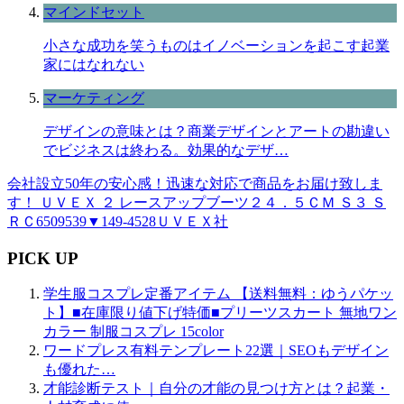
マインドセット
小さな成功を笑うものはイノベーションを起こす起業
家にはなれない
マーケティング
デザインの意味とは？商業デザインとアートの勘違い
でビジネスは終わる。効果的なデザ…
会社設立50年の安心感！迅速な対応で商品をお届け致しま
す！ ＵＶＥＸ ２ レースアップブーツ２４．５ＣＭ Ｓ３ Ｓ
ＲＣ6509539▼149-4528ＵＶＥＸ社
PICK UP
学生服コスプレ定番アイテム 【送料無料：ゆうパケッ
ト】■在庫限り値下げ特価■プリーツスカート 無地ワン
カラー 制服コスプレ 15color
ワードプレス有料テンプレート22選｜SEOもデザイン
も優れた…
才能診断テスト｜自分の才能の見つけ方とは？起業・