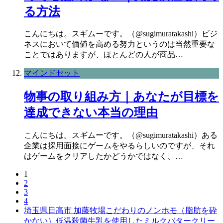
る方法
こんにちは。スギムーです。（@sugimuratakashi）ビジ
ネスにおいて価値を高める努力というのは当然重要な
ことではありますが、ほとんどの人が商品…
マインドセット
物事の取り組み方｜あなたが目標を
達成できない本当の理由
こんにちは。スギムーです。（@sugimuratakashi）ある
企業は採用面接にゲームをやるらしいのですが、それ
はゲームをクリアしたかどうかではなく、…
1
2
3
4
埼玉県日高市 加藤牧場こだわりのノンホモ（脂肪を砕
かない）低温殺菌牛乳を使用したミルクバタークリー