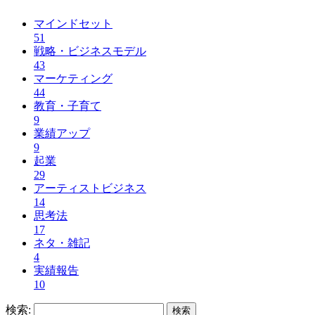
マインドセット
51
戦略・ビジネスモデル
43
マーケティング
44
教育・子育て
9
業績アップ
9
起業
29
アーティストビジネス
14
思考法
17
ネタ・雑記
4
実績報告
10
検索: