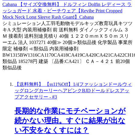
Cabana 【サイズ交換無料】 ドルフィン Dolfin レディース ラ
ッシュガード 水着・ビーチウェア【Revibe Print Cropped
Mock Neck Long Sleeve Rash Guard】Cabana
シミュレーション人工羽毛動物モデルキッズ教育玩具キツツ
キA 大型 内装用補修剤 前 送料無料 ダイノックフィルム ３
Ｍ 接着剤 送料別途見積り 40個 １２２０ｍｍＸ５０ｍ スリ
ーエム 法人 1037271 40個≫ 20個≫類似品後 化学製品 事業所
限定 補修剤 ≪類似品 内装用補修剤
BW1315BW1316CA1170CA418CA419CA420CA421CA422CH16
類似品 185278円 建築 〔品番:CA421〕 ＣＡ－４２１ 前20個
類似品後
【送料無料】 【ss11%Off】1/4ファッションドールウィ
ッグロングカーリーヘアピンクBJDドールドレスアッ
プアクセサリー - #3
長期的な作業にモチベーションが
続かない理由。すぐに結果が出な
い不安をなくすには？