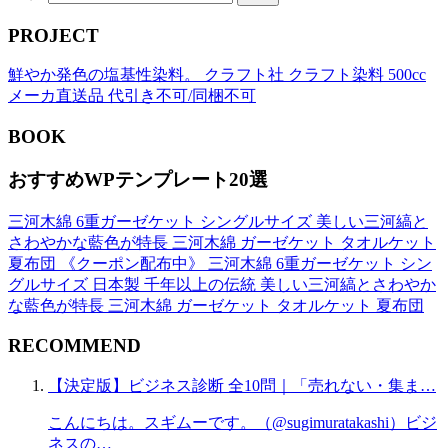
PROJECT
鮮やか発色の塩基性染料。 クラフト社 クラフト染料 500cc
メーカ直送品 代引き不可/同梱不可
BOOK
おすすめWPテンプレート20選
三河木綿 6重ガーゼケット シングルサイズ 美しい三河縞と
さわやかな藍色が特長 三河木綿 ガーゼケット タオルケット
夏布団 《クーポン配布中》 三河木綿 6重ガーゼケット シン
グルサイズ 日本製 千年以上の伝統 美しい三河縞とさわやか
な藍色が特長 三河木綿 ガーゼケット タオルケット 夏布団
RECOMMEND
【決定版】ビジネス診断 全10問｜「売れない・集ま…
こんにちは。スギムーです。（@sugimuratakashi）ビジ
ネスの…