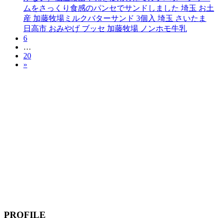
ムをさっくり食感のパンセでサンドしました 埼玉 お土
産 加藤牧場ミルクバターサンド 3個入 埼玉 さいたま
日高市 おみやげ ブッセ 加藤牧場 ノンホモ牛乳
6
…
20
»
PROFILE