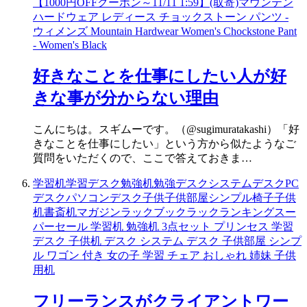
【1000円OFFクーポン～11/11 1:59】(取寄)マウンテン
ハードウェア レディース チョックストーン パンツ -
ウィメンズ Mountain Hardwear Women's Chockstone Pant
- Women's Black
好きなことを仕事にしたい人が好
きな事が分からない理由
こんにちは。スギムーです。（@sugimuratakashi）「好
きなことを仕事にしたい」という方から似たようなご
質問をいただくので、ここで答えておきま…
学習机学習デスク勉強机勉強デスクシステムデスクPC
デスクパソコンデスク子供子供部屋シンプル椅子子供
机書斎机マガジンラックブックラックランキングスー
パーセール 学習机 勉強机 3点セット プリンセス 学習
デスク 子供机 デスク システム デスク 子供部屋 シンプ
ル ワゴン 付き 女の子 学習 チェア おしゃれ 姉妹 子供
用机
フリーランスがクライアントワー