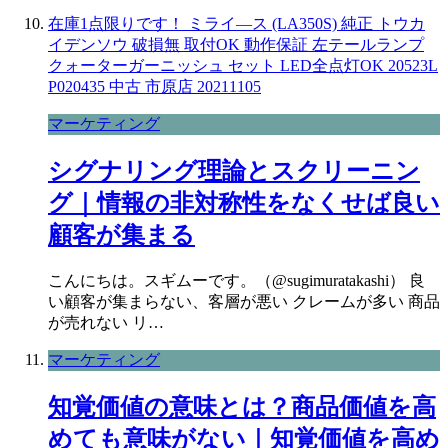
在庫1点限りです！ ミライ―ス (LA350S) 純正 トウカ
イデンソウ 破損無 取付OK 動作保証 左テールランプ
クォーターガーニッシュ セット LED全点灯OK 20523L
P020435 中古 市原店 20211105
マーケティング
シグナリング理論とスクリーニン
グ｜情報の非対称性をなくせば良い
顧客が集まる
こんにちは。スギムーです。（@sugimuratakashi） 良
い顧客が集まらない、客層が悪い クレームが多い 商品
が売れない リ…
マーケティング
知覚価値の意味とは？商品価値を高
めても意味がない｜知覚価値を高め