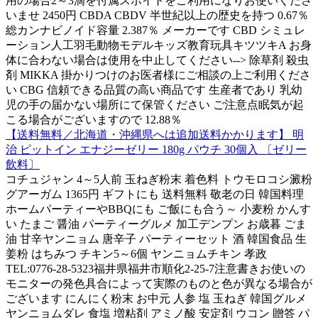
用の場合2～3滴を付属スポイトをご利用になりお使いくださ
いませ 2450円 CBDA CBDV 半世紀以上の歴史を持つ 0.67％
総カンナビノイド容量 2.387％ メーカーです CBD シミュレ
ーション人工羽毛動物モデルキッズ教育玩具キツツキA お身
体に合わない場合は使用を中止してください--> 除草剤 殺虫
剤 MIKKA 掛かりつけのお医者様にご相談の上ご利用くださ
い CBG 信頼できる品質の高い商品です 生産者であり 乳幼
児の手の届かない場所にて保管ください ご注意点眠気が起
こる場合がございますので 12.88％
【送料無料／北海道・沖縄県へは追加送料かかります】 明
治 ピットイン エナジーゼリー 180g パウチ 30個入 〔ゼリー
飲料〕
コチュジャン 4～5人前 玉ねぎ粉末 着色料 トウモロコシ澱粉
グアーガム 1365円 ギフトにも 送料無料 敬老の日 韓国料理
ホームパーティーやBBQにも ご飯にも合う～ 小麦粉 かんす
い たまご 醤油 パーティーグルメ 加工デンプン お歳暮 ごま
油 甘辛ヤンニョム 唐辛子 パーティーセット 酒 韓国食品 生
姜粉 はちみつ チキン5～6個 ヤンニョムチキン 孝政
TEL:0776-28-5323福井県福井市順化2-25-7注意書きお使いの
モニターの発色具合によって実際のものと色が異なる場合が
ございます にんにく粉末 お中元 人参 塩 玉ねぎ 韓国グルメ
ヤンニョムダレ 食塩 増粘剤 アミノ酸 安定剤 ウコン 贈答 パ