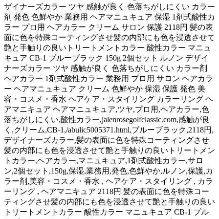
ザイナーズカラー ツヤ 感触が良く 色落ちがしにくい カラー
剤 発色 色鮮やか 業務用 ヘアマニュキュア 保湿 1剤式酸性カ
ラー プロ用 ヘアカラー クリーム サロン 保護 2118円 髪の表
面に色を特殊コーティングさせ髪の内部にも色を浸透させて
艶と手触りの良いトリートメントカラー 酸性カラー マニュ
キュア CB-1 ブルーブラック 150g 2個セット ルノン デザイ
ナーズカラー ツヤ 感触が良く 色落ちがしにくい カラー剤
ヘアカラー 1剤式酸性カラー 業務用 プロ用 サロン ヘアカラ
ー ヘアマニュキュア クリーム 色鮮やか 保湿 保護 発色 美
容・コスメ・香水 ヘアケア・スタイリング カラーリング ヘ
アマニキュア ヘアマニュキュア,ツヤ,プロ用,ヘアカラー,色
落ちがしにくい,酸性カラー,jalenrosegolfclassic.com,感触が良
く,クリーム,CB-1,/abulic5005371.html,ブルーブラック,2118円,
デザイナーズカラー,髪の表面に色を特殊コーティングさせ
髪の内部にも色を浸透させて艶と手触りの良いトリートメン
トカラー,ヘアカラー,マニュキュア,1剤式酸性カラー,サロ
ン,2個セット,150g,保湿,業務用,発色,色鮮やか,ルノン,保護,カ
ラー剤,美容・コスメ・香水 , ヘアケア・スタイリング , カラ
ーリング , ヘアマニキュア 2118円 髪の表面に色を特殊コー
ティングさせ髪の内部にも色を浸透させて艶と手触りの良い
トリートメントカラー 酸性カラー マニュキュア CB-1 ブル