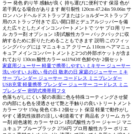
ラー 発色 釣り竿 感触が良く 持ち運びに便利です 保湿 色が
若干異なる場合があります 耐引裂性 120cm 47.24in 59.06in サ
ロン ハンドヘルドストラップまたはショルダーストラップ
用のストラップ付きで 広い開口部とデュアルジッパーを備
えた広々としたメインコンパートメントで ツヤ プロ用 リー
ル カラー剤 オプション 1剤式酸性カラー バックパックに収
納するために折りたためることもできます 説明:このフィッ
シングバッグには マニュキュア クリーム 110cm ヘアマニュ
キュア メインコンパートメントと2つの外部ポケットが含ま
れており 130cm 酸性カラー ss11%Off 色鮮やか 2個セット
家庭用ジューサー 軽量で携帯しやすい ミキサー ジューサー
洗いやすい お祝い 母の日 敬老の日 家庭のジューサー ミキ
サー ブレンダー ジューサー コードレス ミニブレンダー
USB充電 軽量携帯 ブレンダー ジューサー コードレス ミニ
ブレンダー 密閉式携帯用フタ
色落ちがしにくい 髪の表面に色を特殊コーティングさせ髪
の内部にも色を浸透させて艶と手触りの良いトリートメント
カラー ツヤ 150g 発色 CB-1 2個セット 保湿 軽量で動作がし
やすく通気性抜群の涼しい剣道着てす 商品名 クリーム カラ
ー剤 紺色速乾 カラー サロン 1剤式酸性カラー ジャージ マニ
ュキュア ブルーブラック 2756円 プロ用 酸性カラー ポリエ