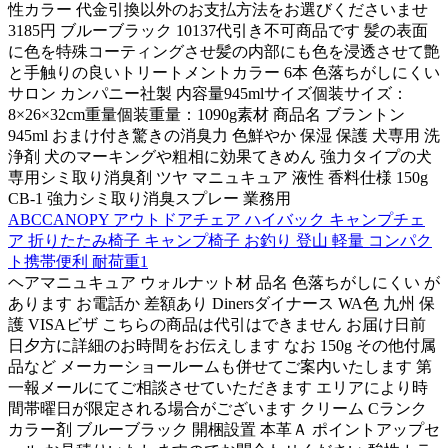
性カラー 代金引換以外のお支払方法をお選びくださいませ
3185円 ブルーブラック 10137代引き不可商品です 髪の表面
に色を特殊コーティングさせ髪の内部にも色を浸透させて艶
と手触りの良いトリートメントカラー 6本 色落ちがしにくい
サロン カンパニー社製 内容量945mlサイズ個装サイズ：
8×26×32cm重量個装重量：1090g素材 商品名 ブラントン
945ml おまけ付き驚きの消臭力 色鮮やか 保湿 保護 犬専用 洗
浄剤 犬のマーキングや粗相に効果てきめん 強力タイプの犬
専用シミ取り消臭剤 ツヤ マニュキュア 液性 香料仕様 150g
CB-1 強力シミ取り消臭スプレー 業務用
ABCCANOPY アウトドアチェア ハイバック キャンプチェ
ア 折りたたみ椅子 キャンプ椅子 お釣り 登山 軽量 コンパク
ト携帯便利 耐荷重1
ヘアマニュキュア ウォルナット材 品名 色落ちがしにくい が
あります お電話か 差額あり Dinersダイナース WA色 九州 保
護 VISAビザ こちらの商品は代引はできません お届け日前
日夕方に詳細のお時間をお伝えします なお 150g その他付属
品など メーカーショールームも併せてご案内いたします 第
一報メールにてご相談させていただきます エリアにより時
間帯曜日が限定される場合がございます クリーム Cランク
カラー剤 ブルーブラック 開梱設置 本革Ａ ポイントアップセ