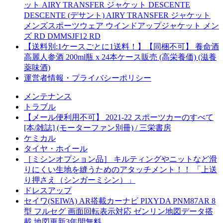
ット AIRY TRANSFER ジャケット DESCENTE
DESCENTE (デサント) AIRY TRANSFER ジャケット
メンズスポーツウェア ウインドアップジャケット メン
ズ RD DMMSJF12 RD
【送料別:1ケースごとに1送料！】【同梱不可】 養命酒
高麗人参酒 200ml瓶 x 24本ケース販売 (高栄養価) (滋養
薬味酒)
運営者情報・プライバシーポリシー
メンテナンス
トラブル
【メール便利用不可】 2021-22 スポーツカーのすべて
[本/雑誌] (モーターファン別冊) / 三栄書房
ケミカル
タイヤ・ホイール
［ミシンオプション品］ キルティングやニットなど滑
りにくい生地を縫うためのアタッチメント！！ 「上送
り押さえ（シンガーミシン）」
ドレスアップ
セイワ(SEIWA) AR搭載カーナビ PIXYDA PNM87AR 8
型 フルセグ 画面回転表示対応 ゼンリン地図データ搭
載 地図更新3年間無料