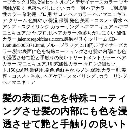
ーブラック 150g 2個セット ルノン デザイナーズカラー ツヤ
感触が良く 色落ちがしにくい カラー剤 ヘアカラー 1剤式酸
性カラー 業務用 プロ用 サロン ヘアカラー ヘアマニュキュ
ア クリーム 色鮮やか 保湿 保護 発色 美容・コスメ・香水 ヘ
アケア・スタイリング カラーリング ヘアマニキュア ヘアマ
ニュキュア,ツヤ,プロ用,ヘアカラー,色落ちがしにくい,酸性
カラー,jalenrosegolfclassic.com,感触が良く,クリーム,CB-
1,/abulic5005371.html,ブルーブラック,2118円,デザイナーズカ
ラー,髪の表面に色を特殊コーティングさせ髪の内部にも色
を浸透させて艶と手触りの良いトリートメントカラー,ヘア
カラー,マニュキュア,1剤式酸性カラー,サロン,2個セッ
ト,150g,保湿,業務用,発色,色鮮やか,ルノン,保護,カラー剤,美
容・コスメ・香水 , ヘアケア・スタイリング , カラーリング ,
ヘアマニキュア
髪の表面に色を特殊コーティ
ングさせ髪の内部にも色を浸
透させて艶と手触りの良いト