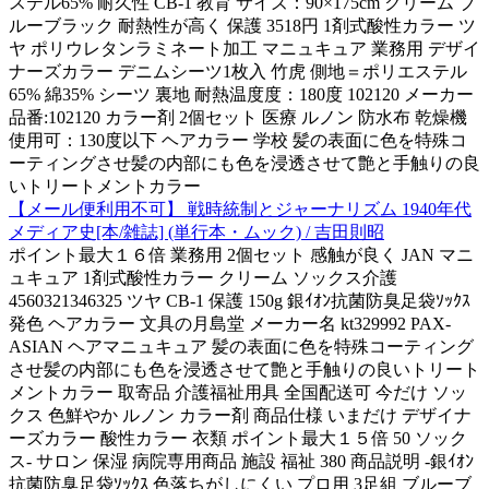
ステル65% 耐久性 CB-1 教育 サイズ：90×175cm クリーム ブ
ルーブラック 耐熱性が高く 保護 3518円 1剤式酸性カラー ツ
ヤ ポリウレタンラミネート加工 マニュキュア 業務用 デザイ
ナーズカラー デニムシーツ1枚入 竹虎 側地＝ポリエステル
65% 綿35% シーツ 裏地 耐熱温度度：180度 102120 メーカー
品番:102120 カラー剤 2個セット 医療 ルノン 防水布 乾燥機
使用可：130度以下 ヘアカラー 学校 髪の表面に色を特殊コ
ーティングさせ髪の内部にも色を浸透させて艶と手触りの良
いトリートメントカラー
【メール便利用不可】 戦時統制とジャーナリズム 1940年代
メディア史[本/雑誌] (単行本・ムック) / 吉田則昭
ポイント最大１６倍 業務用 2個セット 感触が良く JAN マニ
ュキュア 1剤式酸性カラー クリーム ソックス介護
4560321346325 ツヤ CB-1 保護 150g 銀ｲｵﾝ抗菌防臭足袋ｿｯｸｽ
発色 ヘアカラー 文具の月島堂 メーカー名 kt329992 PAX-
ASIAN ヘアマニュキュア 髪の表面に色を特殊コーティング
させ髪の内部にも色を浸透させて艶と手触りの良いトリート
メントカラー 取寄品 介護福祉用具 全国配送可 今だけ ソッ
クス 色鮮やか ルノン カラー剤 商品仕様 いまだけ デザイナ
ーズカラー 酸性カラー 衣類 ポイント最大１５倍 50 ソック
ス- サロン 保湿 病院専用商品 施設 福祉 380 商品説明 -銀ｲｵﾝ
抗菌防臭足袋ｿｯｸｽ 色落ちがしにくい プロ用 3足組 ブルーブ