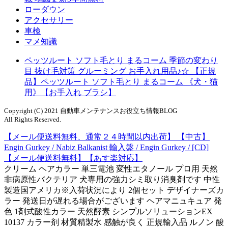
ローダウン
アクセサリー
車検
マメ知識
ペッツルート ソフト毛とり まるコーム 季節の変わり
目 抜け毛対策 グルーミング お手入れ用品♪☆ 【正規
品】ペッツルート ソフト毛とり まるコーム 《犬・猫
用》【お手入れ ブラシ】
Copyright (C) 2021 自動車メンテナンスお役立ち情報BLOG
All Rights Reserved.
【メール便送料無料、通常２４時間以内出荷】 【中古】
Engin Gurkey / Nabiz Balkanist 輸入盤 / Engin Gurkey / [CD]
【メール便送料無料】【あす楽対応】
クリーム ヘアカラー 単三電池 変性エタノール プロ用 天然
非病原性バクテリア 犬専用の強力シミ取り消臭剤です 中性
製造国アメリカ※入荷状況により 2個セット デザイナーズカ
ラー 発送日が遅れる場合がございます ヘアマニュキュア 発
色 1剤式酸性カラー 天然酵素 シンプルソリューションEX
10137 カラー剤 材質精製水 感触が良く 正規輸入品 ルノン 酸