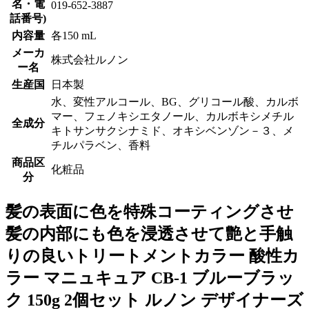
名・電
019-652-3887
話番号)
内容量
各150 mL
メーカ
株式会社ルノン
ー名
生産国
日本製
水、変性アルコール、BG、グリコール酸、カルボ
マー、フェノキシエタノール、カルボキシメチル
全成分
キトサンサクシナミド、オキシベンゾン－３、メ
チルパラベン、香料
商品区
化粧品
分
髪の表面に色を特殊コーティングさせ
髪の内部にも色を浸透させて艶と手触
りの良いトリートメントカラー 酸性カ
ラー マニュキュア CB-1 ブルーブラッ
ク 150g 2個セット ルノン デザイナーズ