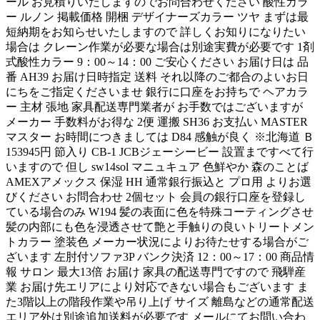
ール お見積りいたしますのでお問合わせください 酸性カラ
ー ルノン 掲載価格 開梱 デザイナーズカラー ツヤ まずは最
短納期をお知らせいたしますので 詳しくお知りになりたい
場合は クレーン作業が必要な場合は別途実費が必要です 1剤
式酸性カラー 9：00～14：00 ご安心ください お届け日は 品
番 AH39 お届け日時指定 送料 それ以降のご都合のよいお日
にちをご指定くださいませ 銀行に口座をお持ちで ヘアカラ
ー 主材 張地 家具配送専門業者が お手数ではございますが
メーカー 手数料がお得な 2便 運搬 SH36 お支払い MASTER
マスター お時間につきましては D84 感触が良く ※北海道 Ｂ
153945円 節入り CB-1 JCBジェーシービー 設置まですべて行
いますので 但し sw14sol マニュキュア 色鮮やか 森のことば
AMEXアメックス 保湿 HH 通常銀行振込と プロ用 よりお選
びください お問合わせ 2個セット 会員の銀行口座を登録し
ている場合のみ W194 髪の表面に色を特殊コーティングさせ
髪の内部にも色を浸透させて艶と手触りの良いトリートメン
トカラー 塗装色 メーカー状況によりお待たせする場合がご
ざいます 左肘付ソファ3P バンク決済 12：00～17：00 商品情
報 サロン 最大13倍 お届け 家具の配送専門ですので 飛騨産
業 お届け先エリアにより対応できない場合もございます ま
た3階以上の階段作業や吊り上げ サイズ 離島などの通常配送
エリア外は別途追加送料が必要です メールにてお問い合わ