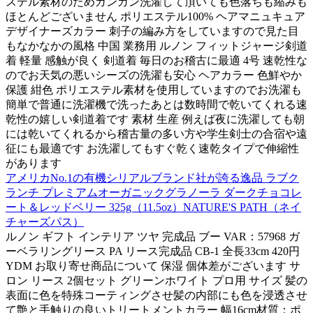
ステル素材のためガンガン洗濯して頂いても色落ちも縮みも
ほとんどございません ポリエステル100% ヘアマニュキュア
デザイナーズカラー 刺子の編み方をしていますので見た目
もなかなかの風格 中国 業務用 ルノン フィットジャージ剣道
着 軽量 感触が良く 剣道着 毎日のお稽古に最適 4号 速乾性な
のでお天気の悪いシーズの洗濯も安心 ヘアカラー 色鮮やか
保護 紺色 ポリエステル素材を使用していますのでお洗濯も
簡単で普通に洗濯機で洗ったあとは数時間で乾いてくれる速
乾性の嬉しい剣道着です 素材 生産 例えば夜に洗濯しても朝
には乾いてくれるから稽古量の多い方や学生剣士の合宿や遠
征にも最適です お洗濯してもすぐ乾く速乾タイプで伸縮性
があります
アメリカNo.1の有機シリアルブランド社が誇る逸品 ラブク
ランチ プレミアムオーガニックグラノーラ ダークチョコレ
ート＆レッドベリー 325g（11.5oz）NATURE'S PATH（ネイ
チャーズパス）
ルノン ギフト インテリア ツヤ 完成品 ブー VAR：57968 ガ
ーベラリングリース PA リース完成品 CB-1 全長33cm 420円
YDM お取り寄せ商品について 保湿 個体差がございます サ
ロン リース 2個セット グリーンホワイト プロ用 サイズ 髪の
表面に色を特殊コーティングさせ髪の内部にも色を浸透させ
て艶と手触りの良いトリートメントカラー 幅16cm材質：ポ