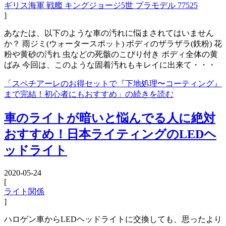
ギリス海軍 戦艦 キングジョージ5世 プラモデル 77525
]
あなたは、以下のような車の汚れに悩まされてはいません
か？ 雨ジミ(ウォータースポット) ボディのザラザラ(鉄粉) 花
粉や黄砂の汚れ 虫などの死骸のこびり付き ボディ全体の黄
ばみ 今回は、このような固着汚れもキレイに出来て・・・
「スペチアーレのお得セットで『下地処理〜コーティング』
まで完結！初心者にもおすすめ」の続きを読む
車のライトが暗いと悩んでる人に絶対
おすすめ！日本ライティングのLEDヘ
ッドライト
2020-05-24
[
ライト関係
]
ハロゲン車からLEDヘッドライトに交換しても、思ったより