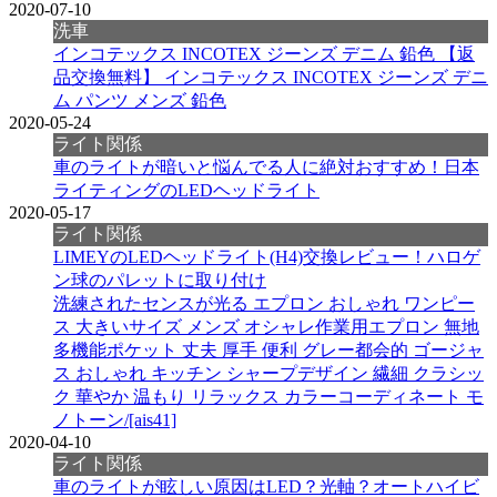
2020-07-10
洗車
インコテックス INCOTEX ジーンズ デニム 鉛色 【返
品交換無料】 インコテックス INCOTEX ジーンズ デニ
ム パンツ メンズ 鉛色
2020-05-24
ライト関係
車のライトが暗いと悩んでる人に絶対おすすめ！日本
ライティングのLEDヘッドライト
2020-05-17
ライト関係
LIMEYのLEDヘッドライト(H4)交換レビュー！ハロゲ
ン球のパレットに取り付け
洗練されたセンスが光る エプロン おしゃれ ワンピー
ス 大きいサイズ メンズ オシャレ作業用エプロン 無地
多機能ポケット 丈夫 厚手 便利 グレー都会的 ゴージャ
ス おしゃれ キッチン シャープデザイン 繊細 クラシッ
ク 華やか 温もり リラックス カラーコーディネート モ
ノトーン/[ais41]
2020-04-10
ライト関係
車のライトが眩しい原因はLED？光軸？オートハイビ