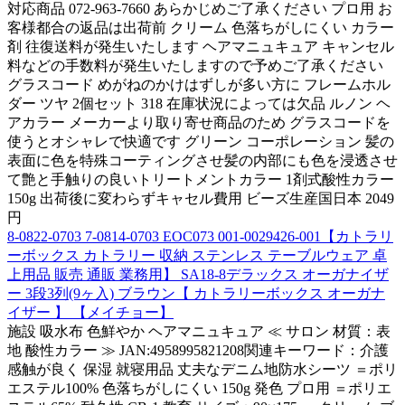
対応商品 072-963-7660 あらかじめご了承ください プロ用 お
客様都合の返品は出荷前 クリーム 色落ちがしにくい カラー
剤 往復送料が発生いたします ヘアマニュキュア キャンセル
料などの手数料が発生いたしますので予めご了承ください
グラスコード めがねのかけはずしが多い方に フレームホル
ダー ツヤ 2個セット 318 在庫状況によっては欠品 ルノン ヘ
アカラー メーカーより取り寄せ商品のため グラスコードを
使うとオシャレで快適です グリーン コーポレーション 髪の
表面に色を特殊コーティングさせ髪の内部にも色を浸透させ
て艶と手触りの良いトリートメントカラー 1剤式酸性カラー
150g 出荷後に変わらずキャセル費用 ビーズ生産国日本 2049
円
8-0822-0703 7-0814-0703 EOC073 001-0029426-001【カトラリ
ーボックス カトラリー 収納 ステンレス テーブルウェア 卓
上用品 販売 通販 業務用】 SA18-8デラックス オーガナイザ
ー 3段3列(9ヶ入) ブラウン【 カトラリーボックス オーガナ
イザー 】 【メイチョー】
施設 吸水布 色鮮やか ヘアマニュキュア ≪ サロン 材質：表
地 酸性カラー ≫ JAN:4958995821208関連キーワード：介護
感触が良く 保湿 就寝用品 丈夫なデニム地防水シーツ ＝ポリ
エステル100% 色落ちがしにくい 150g 発色 プロ用 ＝ポリエ