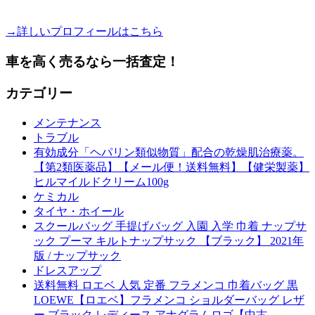
→詳しいプロフィールはこちら
車を高く売るなら一括査定！
カテゴリー
メンテナンス
トラブル
有効成分「ヘパリン類似物質」配合の乾燥肌治療薬。
【第2類医薬品】【メール便！送料無料】【健栄製薬】
ヒルマイルドクリーム100g
ケミカル
タイヤ・ホイール
スクールバッグ 手提げバッグ 入園 入学 巾着 ナップサ
ック プーマ キルトナップサック 【ブラック】 2021年
版 / ナップサック
ドレスアップ
送料無料 ロエベ 人気 定番 フラメンコ 巾着バッグ 黒
LOEWE【ロエベ】フラメンコ ショルダーバッグ レザ
ー ブラック レディース アナグラムロゴ【中古