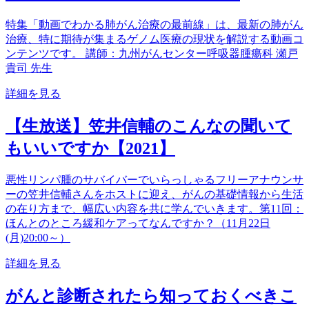
特集「動画でわかる肺がん治療の最前線」は、最新の肺がん
治療、特に期待が集まるゲノム医療の現状を解説する動画コ
ンテンツです。 講師：九州がんセンター呼吸器腫瘍科 瀬戸
貴司 先生
詳細を見る
【生放送】笠井信輔のこんなの聞いて
もいいですか【2021】
悪性リンパ腫のサバイバーでいらっしゃるフリーアナウンサ
ーの笠井信輔さんをホストに迎え、がんの基礎情報から生活
の在り方まで、幅広い内容を共に学んでいきます。第11回：
ほんとのところ緩和ケアってなんですか？（11月22日
(月)20:00～）
詳細を見る
がんと診断されたら知っておくべきこ