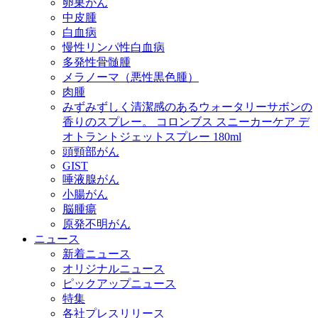
卵巣がん
中皮腫
白血病
慢性リンパ性白血病
多発性骨髄腫
メラノーマ（悪性黒色腫）
肉腫
みずみずしく清潔感のあるウォータリーサボンの
香りのスプレー。 コロンブス スニーカーケア デ
オトラントジェットスプレー 180ml
頭頸部がん
GIST
唾液腺がん
小腸がん
脳腫瘍
原発不明がん
ニュース
新着ニュース
オリジナルニュース
ピックアップニュース
特集
各社プレスリリース