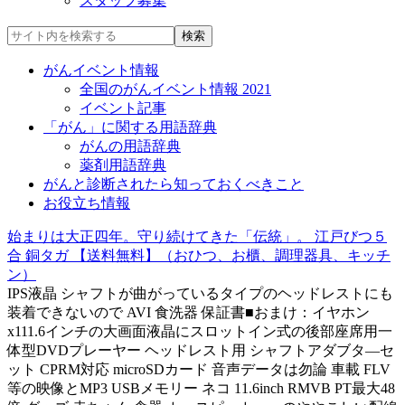
スタッフ募集
がんイベント情報
全国のがんイベント情報 2021
イベント記事
「がん」に関する用語辞典
がんの用語辞典
薬剤用語辞典
がんと診断されたら知っておくべきこと
お役立ち情報
始まりは大正四年。守り続けてきた「伝統」。 江戸びつ５
合 銅タガ 【送料無料】（おひつ、お櫃、調理器具、キッチ
ン）
IPS液晶 シャフトが曲がっているタイプのヘッドレストにも
装着できないので AVI 食洗器 保証書■おまけ：イヤホン
x111.6インチの大画面液晶にスロットイン式の後部座席用一
体型DVDプレーヤー ヘッドレスト用 シャフトアダブタ―セ
ット CPRM対応 microSDカード 音声データは勿論 車載 FLV
等の映像とMP3 USBメモリー ネコ 11.6inch RMVB PT最大48