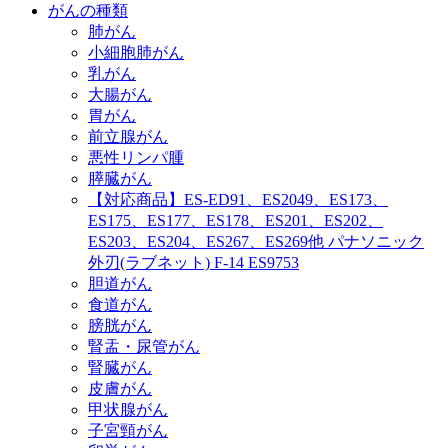
がんの種類
肺がん
小細胞肺がん
乳がん
大腸がん
胃がん
前立腺がん
悪性リンパ腫
膵臓がん
【対応商品】ES-ED91、ES2049、ES173、
ES175、ES177、ES178、ES201、ES202、
ES203、ES204、ES267、ES269他 パナソニック
外刃(ラブネット) F-14 ES9753
胆道がん
食道がん
膀胱がん
腎盂・尿管がん
腎臓がん
皮膚がん
甲状腺がん
子宮頸がん