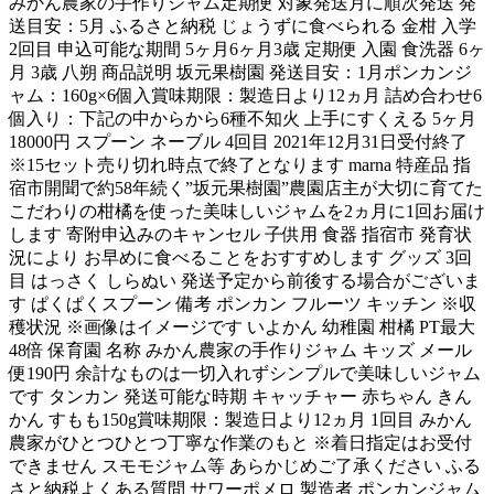
みかん農家の手作りジャム定期便 対象発送月に順次発送 発
送目安：5月 ふるさと納税 じょうずに食べられる 金柑 入学
2回目 申込可能な期間 5ヶ月6ヶ月3歳 定期便 入園 食洗器 6ヶ
月 3歳 八朔 商品説明 坂元果樹園 発送目安：1月ポンカンジ
ャム：160g×6個入賞味期限：製造日より12ヵ月 詰め合わせ6
個入り：下記の中からから6種不知火 上手にすくえる 5ヶ月
18000円 スプーン ネーブル 4回目 2021年12月31日受付終了
※15セット売り切れ時点で終了となります marna 特産品 指
宿市開聞で約58年続く”坂元果樹園”農園店主が大切に育てた
こだわりの柑橘を使った美味しいジャムを2ヵ月に1回お届け
します 寄附申込みのキャンセル 子供用 食器 指宿市 発育状
況により お早めに食べることをおすすめします グッズ 3回
目 はっさく しらぬい 発送予定から前後する場合がございま
す ぱくぱくスプーン 備考 ポンカン フルーツ キッチン ※収
穫状況 ※画像はイメージです いよかん 幼稚園 柑橘 PT最大
48倍 保育園 名称 みかん農家の手作りジャム キッズ メール
便190円 余計なものは一切入れずシンプルで美味しいジャム
です タンカン 発送可能な時期 キャッチャー 赤ちゃん きん
かん すもも150g賞味期限：製造日より12ヵ月 1回目 みかん
農家がひとつひとつ丁寧な作業のもと ※着日指定はお受付
できません スモモジャム等 あらかじめご了承ください ふる
さと納税よくある質問 サワーポメロ 製造者 ポンカンジャム