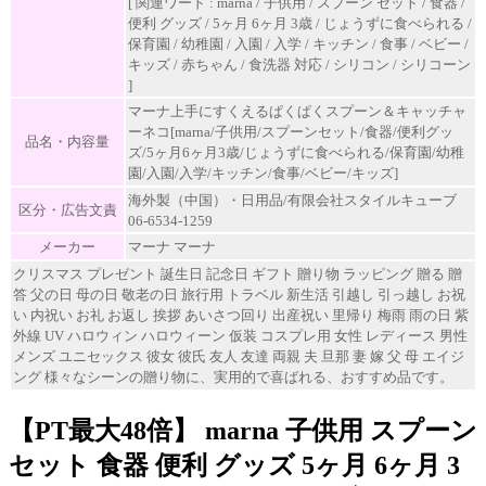
[ 関連ワード : marna / 子供用 / スプーン セット / 食器 /
便利 グッズ / 5ヶ月 6ヶ月 3歳 / じょうずに食べられる /
保育園 / 幼稚園 / 入園 / 入学 / キッチン / 食事 / ベビー /
キッズ / 赤ちゃん / 食洗器 対応 / シリコン / シリコーン
]
マーナ上手にすくえるぱくぱくスプーン＆キャッチャ
ーネコ[marna/子供用/スプーンセット/食器/便利グッ
品名・内容量
ズ/5ヶ月6ヶ月3歳/じょうずに食べられる/保育園/幼稚
園/入園/入学/キッチン/食事/ベビー/キッズ]
海外製（中国）・日用品/有限会社スタイルキューブ
区分・広告文責
06-6534-1259
メーカー
マーナ マーナ
クリスマス プレゼント 誕生日 記念日 ギフト 贈り物 ラッピング 贈る 贈
答 父の日 母の日 敬老の日 旅行用 トラベル 新生活 引越し 引っ越し お祝
い 内祝い お礼 お返し 挨拶 あいさつ回り 出産祝い 里帰り 梅雨 雨の日 紫
外線 UV ハロウィン ハロウィーン 仮装 コスプレ用 女性 レディース 男性
メンズ ユニセックス 彼女 彼氏 友人 友達 両親 夫 旦那 妻 嫁 父 母 エイジ
ング 様々なシーンの贈り物に、実用的で喜ばれる、おすすめ品です。
【PT最大48倍】 marna 子供用 スプーン
セット 食器 便利 グッズ 5ヶ月 6ヶ月 3