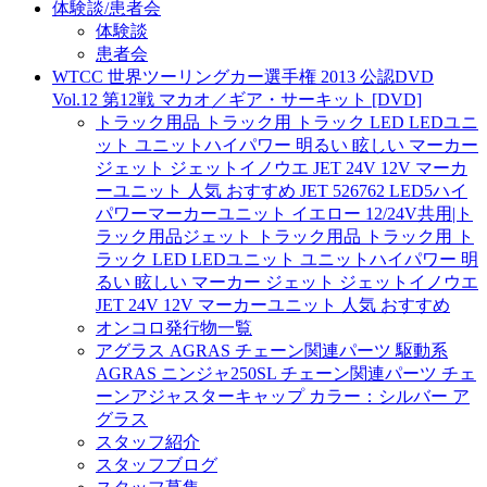
体験談/患者会
体験談
患者会
WTCC 世界ツーリングカー選手権 2013 公認DVD
Vol.12 第12戦 マカオ／ギア・サーキット [DVD]
トラック用品 トラック用 トラック LED LEDユニ
ット ユニットハイパワー 明るい 眩しい マーカー
ジェット ジェットイノウエ JET 24V 12V マーカ
ーユニット 人気 おすすめ JET 526762 LED5ハイ
パワーマーカーユニット イエロー 12/24V共用|ト
ラック用品ジェット トラック用品 トラック用 ト
ラック LED LEDユニット ユニットハイパワー 明
るい 眩しい マーカー ジェット ジェットイノウエ
JET 24V 12V マーカーユニット 人気 おすすめ
オンコロ発行物一覧
アグラス AGRAS チェーン関連パーツ 駆動系
AGRAS ニンジャ250SL チェーン関連パーツ チェ
ーンアジャスターキャップ カラー：シルバー ア
グラス
スタッフ紹介
スタッフブログ