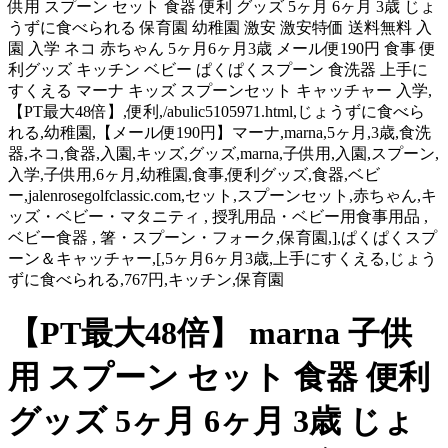
供用 スプーン セット 食器 便利 グッズ 5ヶ月 6ヶ月 3歳 じょ
うずに食べられる 保育園 幼稚園 激安 激安特価 送料無料 入
園 入学 ネコ 赤ちゃん 5ヶ月6ヶ月3歳 メール便190円 食事 便
利グッズ キッチン ベビー ぱくぱくスプーン 食洗器 上手に
すくえる マーナ キッズ スプーンセット キャッチャー 入学,
【PT最大48倍】,便利,/abulic5105971.html,じょうずに食べら
れる,幼稚園,【メール便190円】マーナ,marna,5ヶ月,3歳,食洗
器,ネコ,食器,入園,キッズ,グッズ,marna,子供用,入園,スプーン,
入学,子供用,6ヶ月,幼稚園,食事,便利グッズ,食器,ベビ
ー,jalenrosegolfclassic.com,セット,スプーンセット,赤ちゃん,キ
ッズ・ベビー・マタニティ , 授乳用品・ベビー用食事用品 ,
ベビー食器 , 箸・スプーン・フォーク,保育園,],ぱくぱくスプ
ーン＆キャッチャー,[,5ヶ月6ヶ月3歳,上手にすくえる,じょう
ずに食べられる,767円,キッチン,保育園
【PT最大48倍】 marna 子供
用 スプーン セット 食器 便利
グッズ 5ヶ月 6ヶ月 3歳 じょ