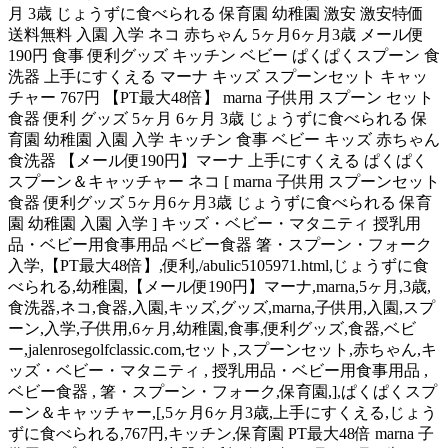
月 3歳 じょうずに食べられる 保育園 幼稚園 激安 激安特価
送料無料 入園 入学 ネコ 赤ちゃん 5ヶ月6ヶ月3歳 メール便
190円 食事 便利グッズ キッチン ベビー ぱくぱくスプーン 食
洗器 上手にすくえる マーナ キッズ スプーンセット キャッ
チャー 767円 【PT最大48倍】 marna 子供用 スプーン セット
食器 便利 グッズ 5ヶ月 6ヶ月 3歳 じょうずに食べられる 保
育園 幼稚園 入園 入学 キッチン 食事 ベビー キッズ 赤ちゃん
食洗器 【メール便190円】マーナ 上手にすくえる ぱくぱく
スプーン＆キャッチャー ネコ [ marna 子供用 スプーンセット
食器 便利グッズ 5ヶ月6ヶ月3歳 じょうずに食べられる 保育
園 幼稚園 入園 入学 ] キッズ・ベビー・マタニティ 授乳用
品・ベビー用食事用品 ベビー食器 箸・スプーン・フォーク
入学,【PT最大48倍】,便利,/abulic5105971.html,じょうずに食
べられる,幼稚園,【メール便190円】マーナ,marna,5ヶ月,3歳,
食洗器,ネコ,食器,入園,キッズ,グッズ,marna,子供用,入園,スプ
ーン,入学,子供用,6ヶ月,幼稚園,食事,便利グッズ,食器,ベビ
ー,jalenrosegolfclassic.com,セット,スプーンセット,赤ちゃん,キ
ッズ・ベビー・マタニティ , 授乳用品・ベビー用食事用品 ,
ベビー食器 , 箸・スプーン・フォーク,保育園,],ぱくぱくスプ
ーン＆キャッチャー,[,5ヶ月6ヶ月3歳,上手にすくえる,じょう
ずに食べられる,767円,キッチン,保育園 PT最大48倍 marna 子