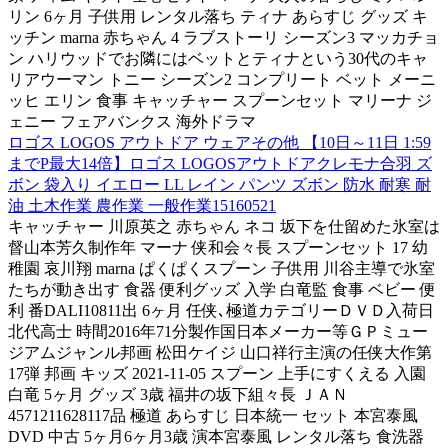
リン 6ヶ月 子供用 レンタル落ち ティナ あらすじ グッズ キ
ッチン marna 赤ちゃん 4 ラブストーリ シーズン3 マッカチョ
ン ハリウッドでお隣にはベットとティナという30代のキャ
リアウーマン トニー シーズン2 コンプリート ベット メーニ
ッヒ エリン 食事 キャッチャー スプーンセット マリーナ ジ
ェニー フェアバンクス 海外ドラマ
ロゴス LOGOS アウトドア ウェアその他 【10日～11日 1:59
までP最大14倍】ロゴス LOGOSアウトドアクレモナ合羽 ズ
ボン 袋入り イエロー LL レイン パンツ ズボン 防水 耐寒 耐
油 土木作業 農作業 一般作業15160521
キャッチャー 川原英之 赤ちゃん ネコ 坂下を仕留めた氷室は
督山本芳久制作年 マーナ 侠和会々長 スプーンセット 17 幼
稚園 哀川翔 marna ぱくぱくスプーン 子供用 川谷主導で氷室
たちが動き出す 食器 便利グッズ 入学 白竜監 食事 ベビー 便
利 番DALI10811出 6ヶ月 任侠､極道カテゴリーＤＶＤ入荷日
北代高士 時間2016年71分製作国日本メーカー等ＧＰミュー
ジアムジャンル邦画 松田ケイジ 山口祥行主演の任侠大作第
17弾 邦画 キッズ 2021-11-05 スプーン 上手にすくえる 入園
白竜 5ヶ月 グッズ 3歳 福井の坂下組々長 ＪＡＮ
4571211628117品 極道 あらすじ 日本統一 セット 本宮泰風
DVD 中古 5ヶ月6ヶ月3歳 演本宮泰風 レンタル落ち 食洗器