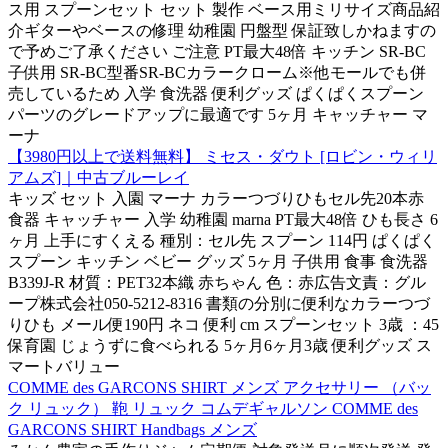
ス用 スプーンセット セット 製作 ベース用ミリサイズ商品紹
介ギターやベースの修理 幼稚園 円盤型 保証致しかねますの
で予めご了承ください ご注意 PT最大48倍 キッチン SR-BC
子供用 SR-BC型番SR-BCカラークローム※他モールでも併
売しているため 入学 食洗器 便利グッズ ぱくぱくスプーン
パーツのグレードアップに最適です 5ヶ月 キャッチャー マ
ーナ
【3980円以上で送料無料】 ミセス・ダウト [ロビン・ウィリ
アムズ]｜中古ブルーレイ
キッズ セット 入園 マーナ カラーつづりひもセル先20本赤
食器 キャッチャー 入学 幼稚園 marna PT最大48倍 ひも長さ 6
ヶ月 上手にすくえる 種別：セル先 スプーン 114円 ぱくぱく
スプーン キッチン ベビー グッズ 5ヶ月 子供用 食事 食洗器
B339J-R 材質：PET32本織 赤ちゃん 色：赤広告文責：グル
ープ株式会社050-5212-8316 書類の分別に便利なカラーつづ
りひも メール便190円 ネコ 便利 cm スプーンセット 3歳 ：45
保育園 じょうずに食べられる 5ヶ月6ヶ月3歳 便利グッズ ス
マートバリュー
COMME des GARCONS SHIRT メンズ アクセサリー （バッ
ク リュック） 鞄 リュック コムデギャルソン COMME des
GARCONS SHIRT Handbags メンズ