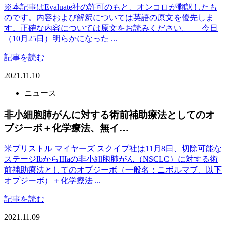
※本記事はEvaluate社の許可のもと、オンコロが翻訳したも
のです。内容および解釈については英語の原文を優先しま
す。正確な内容については原文をお読みください。 今日
（10月25日）明らかになった ...
記事を読む
2021.11.10
ニュース
非小細胞肺がんに対する術前補助療法としてのオ
プジーボ＋化学療法、無イ…
米ブリストル マイヤーズ スクイブ社は11月8日、切除可能な
ステージIbからIIIaの非小細胞肺がん（NSCLC）に対する術
前補助療法としてのオプジーボ（一般名：ニボルマブ、以下
オプジーボ）＋化学療法 ...
記事を読む
2021.11.09