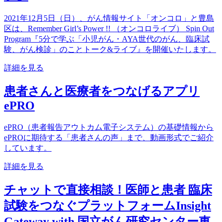
2021年12月5日（日）、がん情報サイト「オンコロ」と豊島
区は、Remember Girl’s Power !! （オンコロライブ） Spin Out
Program『5分で学ぶ「小児がん・AYA世代のがん、臨床試
験、がん検診」のことトーク&ライブ』を開催いたします。
詳細を見る
患者さんと医療者をつなげるアプリ
ePRO
ePRO（患者報告アウトカム電子システム）の基礎情報から
ePROに期待する「患者さんの声」まで、動画形式でご紹介
しています。
詳細を見る
チャットで直接相談！医師と患者 臨床
試験をつなぐプラットフォームInsight
Gateway with 国立がん研究センター東