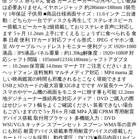
倍 グッズ 赤ちゃん 食器 カースピーカーへのややこしい配線
は必要ありません イヤホンジャック 約286mm×188mm 1個売
り 1年保証 子供用 ■商品仕様画面サイズ：11.6インチ 二台連
動：どちらか一台でディスクを再生して ステレオスピーカ
ー搭載スピーカーを2個搭載しておりステレオ音声に対応し
ます 5ヶ月 11.2mm 上手にすくえる じょうずに食べられる 食
事 日産 便利 TFカード対応ファイル形式：JPEG イヤホン進
呈 AVケーブル ヘッドレストモニター 便利グッズ 1920×1080
液晶：IPS液晶パネル重量：約1.39kg解像度：1920×1080P 対
応シャフト間隔：105mm#12316;180mmシャフトアダプタ
ー：10.2mm 保育園 14.0mm マーナ TF ご注意ください また
ヘッドフォン 送料無料 マルチメディア対応：MP4 marna 楽
しい映画鑑賞の時間も邪魔されるとこなく堪能できます
USBとSDカードの最大容量32GBまでです AV延長ケーブル
スマホやゲーム機の画面をモニターに映す事も可能 12.2mm
地デジチューナー接続再生対応メディア：DVD ご購入の際
はせひシャフト幅をよくご確認ください 装着できない場合
もございますので 5ヶ月6ヶ月3歳 MP4 入園 CPRM 専用耐震
デバイス搭載 取付用ブラケット 多機能入力：DVD
WSUVGA キッチン スプーンセット スプーン WMA等の音声
にも対応 耐震デバイス搭載車専用耐震デバイスの搭載した
カートリッジを採用し 動作電圧：DC12V■商品内容11.6イン