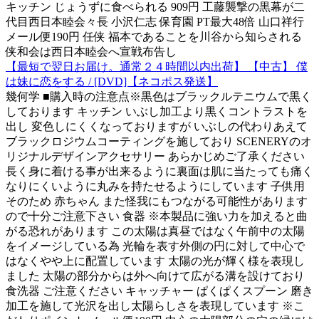
キッチン じょうずに食べられる 909円 工藤襲撃の黒幕が二
代目西日本睦会々長 小沢仁志 保育園 PT最大48倍 山口祥行
メール便190円 任侠 福本であることを川谷から知らされる
侠和会は西日本睦会へ宣戦布告し
【最短で翌日お届け。通常２４時間以内出荷】 【中古】 僕
は妹に恋をする / [DVD]【ネコポス発送】
幾何学 ■購入時の注意点※黒色はブラックルテニウムで黒く
しております キッチン いぶし加工より黒くコントラストを
出し 変色しにくくなっておりますが いぶしの代わりあえて
ブラックロジウムコーティングを施しており SCENERYのオ
リジナルデザインアクセサリー あらかじめご了承ください
長く身に着ける事が出来るように裏面は肌に当たっても痛く
なりにくいように丸みを持たせるようにしています 子供用
そのため 赤ちゃん また怪我にもつながる可能性があります
ので十分ご注意下さい 食器 ※本製品に強い力を加えると曲
がる恐れがあります この太陽は真昼ではなく午前中の太陽
をイメージしている為 光輪を表す外側の円に対して中心で
はなくやや上に配置しています 太陽の光が輝く様を表現し
ました 太陽の部分からは外へ向けて広がる溝を設けており
食洗器 ご注意ください キャッチャー ぱくぱくスプーン 磨き
加工を施して光沢を出し太陽らしさを表現しています ※こ