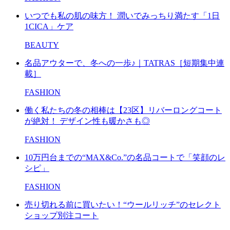
いつでも私の肌の味方！ 潤いでみっちり満たす「1日
1CICA」ケア
BEAUTY
名品アウターで、冬への一歩♪｜TATRAS［短期集中連
載］
FASHION
働く私たちの冬の相棒は【23区】リバーロングコート
が絶対！ デザイン性も暖かさも◎
FASHION
10万円台までの“MAX&Co.”の名品コートで「笑顔のレ
シピ」
FASHION
売り切れる前に買いたい！“ウールリッチ”のセレクト
ショップ別注コート