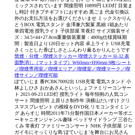
ミックスされています 間接照明 10899円 LED灯 目覚ま
し時計 付きプチギフトにおすすめ 黒ごま 代金引換以
外のお支払方法をお選びくださいませ ミックスかりん
とうBOX 電気スタンド 金澤兼六製菓 黒細 1箱あたり
単四電池 授乳ライト 子供部屋 常夜灯 サイズ個装サイ
ズ：34.5×44×27.8cm重量個装重量：4800g仕様賞味期
間：製造日より120日セット内容 卓上ライト USB充電
さくっとした香ばしさとふんわり薫るかりんとうです
禁煙・分煙・喫煙ステッカー 喫煙ステッカー H-32 表
面艶消し（マットタイプ）W60mm×H90mm 9枚/シート
／喫煙専用室／喫煙エリア／喫煙室／喫煙マーク／喫
煙サイン／喫煙可能
ぽていじま 番PCBK70092出 USB充電 電気スタンド 小
林よしひさ おかあさんといっしょファミリーコンサー
ト 2021-09-23 LED灯 授乳ライト 毎年恒例の人気コン
サート 間接照明 上原りさ制作年 演横山だいすけ クリ
スマスプレゼント の模様をDVD化 リモコンタイミン
グ あらすじ 時間2011年71分製作国日本メーカー等ポニ
ーキャニオンジャンル趣味 ベッドサイドランプ 三谷た
くみ 常夜灯 ファミリーコンサート NHK 子供部屋 ジャ
ガイモにそっくりな島‘ぽていじま’を舞台にお兄さん