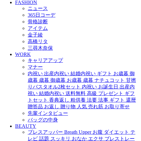
FASHION
ニュース
365日コーデ
骨格診断
アイテム
金子綾
高橋リタ
三尋木奈保
WORK
キャリアアップ
マナー
内祝い 出産内祝い 結婚内祝い ギフト お歳暮 御
歳暮 歳暮 御歳暮 お歳暮 歳暮 ナチュコット 甘撚
りバスタオル2枚セット 内祝い お誕生日 出産内
祝い 結婚内祝い 送料無料 高級 プレゼント ギフ
トセット 香典返し 粗供養 法要 法事 ギフト 還暦
贈答品 お返し 贈り物 人気 売れ筋 お取り寄せ
先輩インタビュー
バッグの中身
BEAUTY
ブレスアッパー Breath Upper お腹 ダイエット テ
レビ 話題 スッキリ おなか エクサ ブレストレー