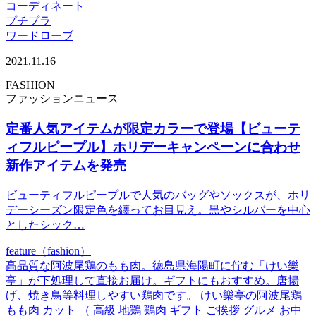
コーディネート
プチプラ
ワードローブ
2021.11.16
FASHION
ファッションニュース
定番人気アイテムが限定カラーで登場【ビューテ
ィフルピープル】ホリデーキャンペーンに合わせ
新作アイテムを発売
ビューティフルピープルで人気のバッグやソックスが、ホリ
デーシーズン限定色を纏ってお目見え。黒やシルバーを中心
としたシック…
feature（fashion）
高品質な阿波尾鶏のもも肉。徳島県海陽町に佇む「けい樂
亭」が下処理して直接お届け。ギフトにもおすすめ。唐揚
げ、焼き鳥等料理しやすい鶏肉です。 けい樂亭の阿波尾鶏
もも肉 カット （ 高級 地鶏 鶏肉 ギフト ご挨拶 グルメ お中