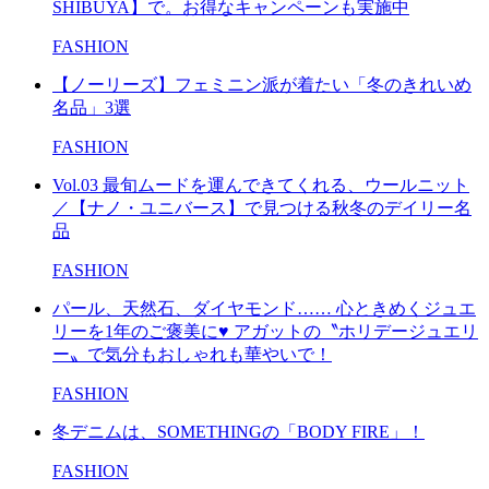
SHIBUYA】で。お得なキャンペーンも実施中
FASHION
【ノーリーズ】フェミニン派が着たい「冬のきれいめ
名品」3選
FASHION
Vol.03 最旬ムードを運んできてくれる、ウールニット
／【ナノ・ユニバース】で見つける秋冬のデイリー名
品
FASHION
パール、天然石、ダイヤモンド…… 心ときめくジュエ
リーを1年のご褒美に♥ アガットの〝ホリデージュエリ
ー〟で気分もおしゃれも華やいで！
FASHION
冬デニムは、SOMETHINGの「BODY FIRE」！
FASHION