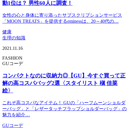
動1位は？ 男性60人に調査！
女性の心と身体に寄り添ったサブスクリプションサービス
「MOON TREATS」を提供するeminessは、20～40代の…
健康
生理の知識
2021.11.16
FASHION
GUコーデ
コンパクトなのに収納力◎【GU】今すぐ買って正
解の高コスパバッグ2選〈スタイリスト 槇 佳菜
絵〉
これぞ高コスパなアイテム！ GUの「ハーフムーンショルダ
ーバッグ」と「レザータッチフラップショルダーバッグ」の
魅力を紹介…
GUコーデ