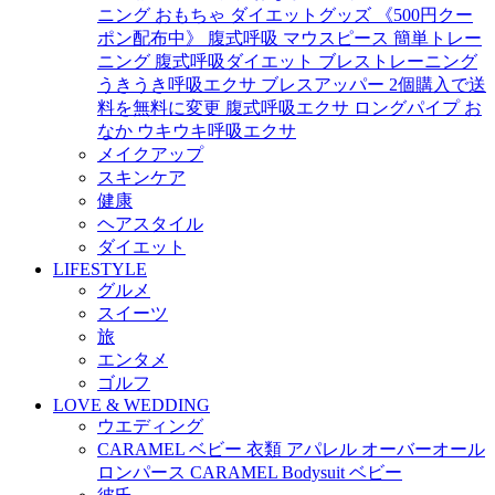
ニング おもちゃ ダイエットグッズ 《500円クー
ポン配布中》 腹式呼吸 マウスピース 簡単トレー
ニング 腹式呼吸ダイエット ブレストレーニング
うきうき呼吸エクサ ブレスアッパー 2個購入で送
料を無料に変更 腹式呼吸エクサ ロングパイプ お
なか ウキウキ呼吸エクサ
メイクアップ
スキンケア
健康
ヘアスタイル
ダイエット
LIFESTYLE
グルメ
スイーツ
旅
エンタメ
ゴルフ
LOVE & WEDDING
ウエディング
CARAMEL ベビー 衣類 アパレル オーバーオール
ロンパース CARAMEL Bodysuit ベビー