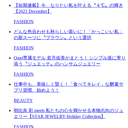
【短期連載】今、なりたい私を叶える〝４℃〟の輝き
【2021 December】
FASHION
どんな色合わせも秋らしい装いに！「かっこいい私」
の新スーツに〝ブラウン〟という選択
FASHION
Oggi専属モデル 若月佑美がまとう！ シンプル派に寄り
添う〝ジュエッテ〟のハンサムジュエリー
FASHION
仕事中も、美味しく賢く！「食べてキレイ」な酵素サ
プリ習慣、始めよう！
BEAUTY
朝比奈 彩 meets 私たちの心を輝かせる本物志向のジュ
エリー【STAR JEWELRY Holiday Collection】
FASHION