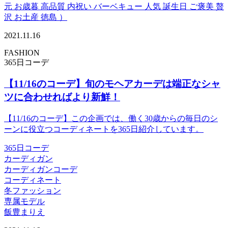
元 お歳暮 高品質 内祝い バーベキュー 人気 誕生日 ご褒美 贅
沢 お土産 徳島 ）
2021.11.16
FASHION
365日コーデ
【11/16のコーデ】旬のモヘアカーデは端正なシャ
ツに合わせればより新鮮！
【11/16のコーデ】この企画では、働く30歳からの毎日のシ
ーンに役立つコーディネートを365日紹介しています。
365日コーデ
カーディガン
カーディガンコーデ
コーディネート
冬ファッション
専属モデル
飯豊まりえ