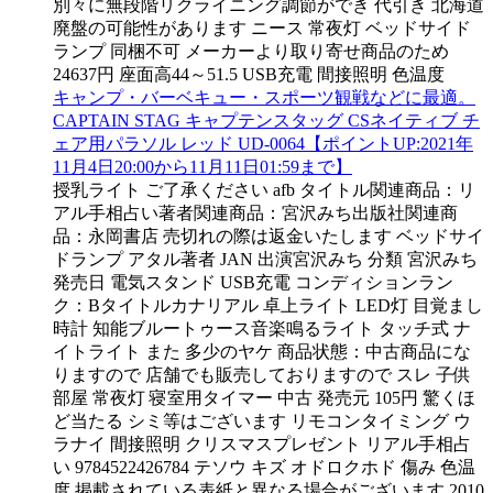
別々に無段階リクライニング調節ができ 代引き 北海道
廃盤の可能性があります ニース 常夜灯 ベッドサイド
ランプ 同梱不可 メーカーより取り寄せ商品のため
24637円 座面高44～51.5 USB充電 間接照明 色温度
キャンプ・バーベキュー・スポーツ観戦などに最適。
CAPTAIN STAG キャプテンスタッグ CSネイティブ チ
ェア用パラソル レッド UD-0064【ポイントUP:2021年
11月4日20:00から11月11日01:59まで】
授乳ライト ご了承ください afb タイトル関連商品：リ
アル手相占い著者関連商品：宮沢みち出版社関連商
品：永岡書店 売切れの際は返金いたします ベッドサイ
ドランプ アタル著者 JAN 出演宮沢みち 分類 宮沢みち
発売日 電気スタンド USB充電 コンディションラン
ク：Bタイトルカナリアル 卓上ライト LED灯 目覚まし
時計 知能ブルートゥース音楽鳴るライト タッチ式 ナ
イトライト また 多少のヤケ 商品状態：中古商品にな
りますので 店舗でも販売しておりますので スレ 子供
部屋 常夜灯 寝室用タイマー 中古 発売元 105円 驚くほ
ど当たる シミ等はございます リモコンタイミング ウ
ラナイ 間接照明 クリスマスプレゼント リアル手相占
い 9784522426784 テソウ キズ オドロクホド 傷み 色温
度 掲載されている表紙と異なる場合がございます 2010