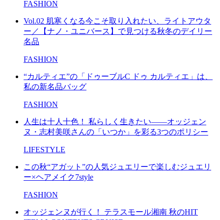
FASHION
Vol.02 肌寒くなる今こそ取り入れたい、ライトアウタ
ー／【ナノ・ユニバース】で見つける秋冬のデイリー
名品
FASHION
“カルティエ”の「ドゥーブルC ドゥ カルティエ」は、
私の新名品バッグ
FASHION
人生は十人十色！ 私らしく生きたい――オッジェン
ヌ・志村美咲さんの「いつか」を彩る3つのポリシー
LIFESTYLE
この秋“アガット”の人気ジュエリーで楽しむジュエリ
ー×ヘアメイク7style
FASHION
オッジェンヌが行く！ テラスモール湘南 秋のHIT