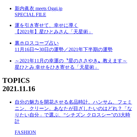
新内眞衣 meets Oggi.jp
SPECIAL FILE
運を引き寄せて、幸せに導く
【2021年】星ひとみさん「天星術」
裏ホロスコープ占い
11月16日〜30日の運勢／2021年下半期の運勢
～2021年11月の幸運の〝星のささやき〟教えます～
星ひとみ 幸せをひき寄せる「天星術」
TOPICS
2021.11.16
自分の魅力を開花させる名品時計。ハンサム、フェミ
ニン、クリーン。あなたが目ざしたいのはどれ？「な
りたい自分」で選ぶ、“シチズン クロスシー”の3大時
計
FASHION