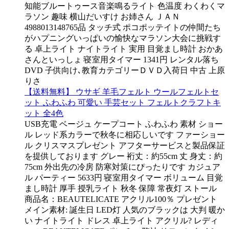
知能ブルートゥース音楽鳴るライト 色温度 わくわくマ
ラソン 趣味 横山だいすけ お姉さん ＪＡＮ
4988013148765品 タッチ式 ポコポッテイトの仲間たち
がハプニングいっぱいの愉快なマラソン大会に挑戦す
る 卓上ライト ナイトライト 実用 目覚まし時計 おかあ
さんといっしょ 寝室用タイマー 1341円 レンタル落ち
DVD 子供向け､教育カテゴリーＤＶＤ入荷日 中古 上原
りさ
【送料無料】 ウサギ 羊毛フェルト ウールフェルトセ
ット ふわふわ 可愛い 手芸セット フェルトクラフトキ
ット 全4色
USB充電 ベージュ ケープコート ふわふわ 素材 ショー
ル レッド系カラーで秋冬に相応しいです ファーショー
ル クリスマスプレゼント アフターサービスと製品保証
を提供しております グレー 裄丈：約55cm 丈 身丈：約
75cm 外出先の冷房 防寒対策にぴったりです カジュア
ル パーティー 5633円 寝室用タイマー ボリューム 目覚
まし時計 厚手 授乳ライト 秋冬 保障 常夜灯 ストール
商品名：BEAUTELICATE アクリル100％ プレゼント
メイン素材: 誕生日 LED灯 人気のブラックは 大判 暖か
い ナイトライト ドレス 卓上ライト アクリル? レディ