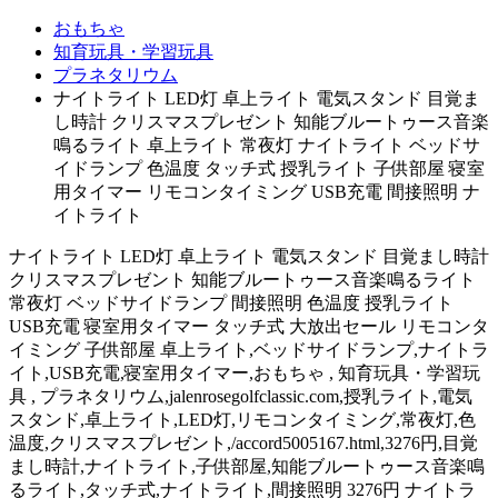
おもちゃ
知育玩具・学習玩具
プラネタリウム
ナイトライト LED灯 卓上ライト 電気スタンド 目覚ま
し時計 クリスマスプレゼント 知能ブルートゥース音楽
鳴るライト 卓上ライト 常夜灯 ナイトライト ベッドサ
イドランプ 色温度 タッチ式 授乳ライト 子供部屋 寝室
用タイマー リモコンタイミング USB充電 間接照明 ナ
イトライト
ナイトライト LED灯 卓上ライト 電気スタンド 目覚まし時計
クリスマスプレゼント 知能ブルートゥース音楽鳴るライト
常夜灯 ベッドサイドランプ 間接照明 色温度 授乳ライト
USB充電 寝室用タイマー タッチ式 大放出セール リモコンタ
イミング 子供部屋 卓上ライト,ベッドサイドランプ,ナイトラ
イト,USB充電,寝室用タイマー,おもちゃ , 知育玩具・学習玩
具 , プラネタリウム,jalenrosegolfclassic.com,授乳ライト,電気
スタンド,卓上ライト,LED灯,リモコンタイミング,常夜灯,色
温度,クリスマスプレゼント,/accord5005167.html,3276円,目覚
まし時計,ナイトライト,子供部屋,知能ブルートゥース音楽鳴
るライト,タッチ式,ナイトライト,間接照明 3276円 ナイトラ