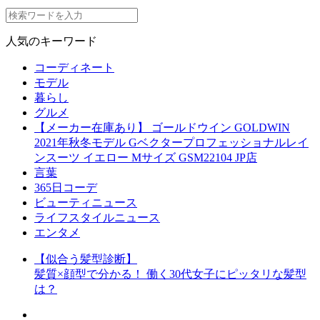
人気のキーワード
コーディネート
モデル
暮らし
グルメ
【メーカー在庫あり】 ゴールドウイン GOLDWIN
2021年秋冬モデル Gベクタープロフェッショナルレイ
ンスーツ イエロー Mサイズ GSM22104 JP店
言葉
365日コーデ
ビューティニュース
ライフスタイルニュース
エンタメ
【似合う髪型診断】
髪質×顔型で分かる！ 働く30代女子にピッタリな髪型
は？