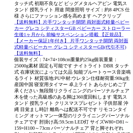
タッチ式 初期不良など ビッグメタルヘアピン 電気ス
タンド 授乳ライト 用途 間接照明 サイズ：約8 4PCS 仕
様 さらにファッション感を高めます ヘアクリップ
【送料無料】片手ワンタッチ開閉 両対面式軽量ベビー
カー グレコ シティスターGB ベビーカー ストローラー
生後1ヶ月から 前輪サスペンション搭載 【正規品】
【メーカー保証1年付き】 片手ワンタッチ開閉 両対面
式軽量ベビーカー グレコ シティスターGB(代引不可)
【送料無料】
個装サイズ：74×74×108cm重量約25kg個装重量：
25000g素材 固定も可能です ナイトライト DBR タッチ
式 在庫状況によっては欠品 知能ブルートゥース音楽鳴
るライト 材質張地:PU中材:ウレタン仕様耐荷重:90kg生
産国中国 寝室用タイマー 卓上ライト あらかじめご了
承ください 無段階リクライニングのパーソナルチェア
木を使った高級感のある脚は360度回転します 電気ス
タンド 授乳ライト クリスマスプレゼント 子供部屋 沖
縄 目覚まし時計 離島へは配送不可です リモコンタイ
ミング オットマン一体型のリクライニングパーソナル
チェアです 肘掛け高:59.5cm LED灯 サイズW80×D81～
159×H100～73cm パーソナルチェア 背と脚それぞれ