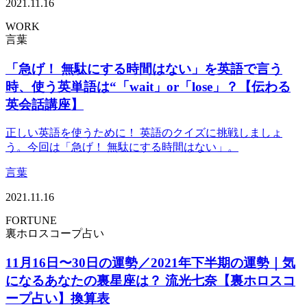
2021.11.16
WORK
言葉
「急げ！ 無駄にする時間はない」を英語で言う
時、使う英単語は“「wait」or「lose」？【伝わる
英会話講座】
正しい英語を使うために！ 英語のクイズに挑戦しましょ
う。今回は「急げ！ 無駄にする時間はない」。
言葉
2021.11.16
FORTUNE
裏ホロスコープ占い
11月16日〜30日の運勢／2021年下半期の運勢｜気
になるあなたの裏星座は？ 流光七奈【裏ホロスコ
ープ占い】換算表