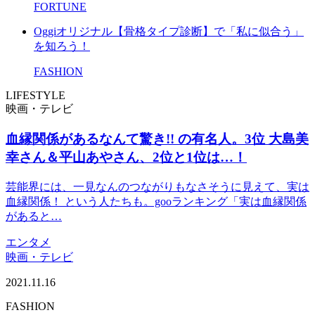
FORTUNE
Oggiオリジナル【骨格タイプ診断】で「私に似合う」
を知ろう！
FASHION
LIFESTYLE
映画・テレビ
血縁関係があるなんて驚き!! の有名人。3位 大島美
幸さん＆平山あやさん、2位と1位は…！
芸能界には、一見なんのつながりもなさそうに見えて、実は
血縁関係！ という人たちも。gooランキング「実は血縁関係
があると…
エンタメ
映画・テレビ
2021.11.16
FASHION