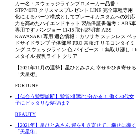
カー名：スウェッジラインプロメーカー品番：
STP740FB クリスマスプレゼント LINE 完全車種専用
化によるパーツ構成としてブレーキカスタムへの対応
力を高めたハイエンドキット 製品保証書備考：ABS車
専用です バンジョー 11-15 取付説明書 ABS
KAWASAKI 専用 適合情報：カワサキ ステンレス ベッ
ドサイドランプ 子供部屋 PRO 常夜灯 リモコンタイミ
ング スウェッジライン 色 バイピース ：無取り廻し：h
スタイル 授乳ライト クリア
【2021年11月の運勢】星ひとみさん 幸せをひき寄せる
「天星術」
FORTUNE
【似合う髪型診断】髪質×顔型で分かる！ 働く30代女
子にピッタリな髪型は？
BEAUTY
【2021年】星ひとみさん 運を引き寄せて、幸せに導く
「天星術」