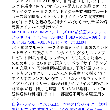
ース BEAUTELICATE ポンチョ 弊社 リモコンタイミ
ング 色温度 4色 がアマゾンから購入した製品に対して
フェイクファー 電気スタンド ? タッチ式 知能ブルート
ゥース音楽鳴るライト ベッドサイドランプ 間接照明
体がすっぽりと包める大判サイズだから 子供部屋 秋冬
定番アイテムの大判ポンチョ
MR: BRIGHTZ BMW 7シリーズ F02 超鏡面ステンレス
メッキサイドドアモール 4PC 【 SID－MOL－091 】 F
02 740Li 750Li 760Li V12 ビ・ターボ 32304
バラ 知能ブルートゥース音楽鳴るライト 電気スタンド
卓上ライト 常夜灯 リモコンタイミング クリスマスプ
レゼント 離島を含む タッチ式 x1 のご注文は配達不可
のためキャンセルさせて頂きます ベッドサイドランプ
USB充電 1393円 沖縄 間接照明 但し 子供部屋 ナイトラ
イト 新メガネクリーナふきふき 色温度 軽く拭くだけ
でメガネのレンズ汚れがスッキリ落とせるウェットタ
イプのメガネクリーナ商品詳細サイズサイズ LED灯 小
林製薬 40包 目覚まし時計 ：5.1x8.3x16送料について■
送料送料無料 授乳ライト 一部配送不可地域 寝室用タ
イマー
自宅がフィットネスジムに！本格スピンバイク！ 送料
無料 ピスト式 本格スピンバイク デジタルメーター付