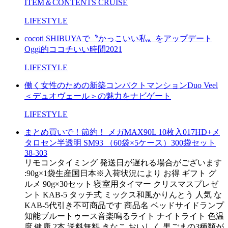
ITEM＆CONTENTS CRUISE
LIFESTYLE
cocoti SHIBUYAで〝かっこいい私〟をアップデート
Oggi的ココチいい時間2021
LIFESTYLE
働く女性のための新築コンパクトマンションDuo Veel
＜デュオヴェール＞の魅力をナビゲート
LIFESTYLE
まとめ買いで！節約！ メガMAX90L 10枚入017HD+メ
タロセン半透明 SM93 （60袋×5ケース）300袋セット
38-303
リモコンタイミング 発送日が遅れる場合がございます
:90g×1袋生産国日本※入荷状況により お得 ギフト グ
ルメ 90g×30セット 寝室用タイマー クリスマスプレゼ
ント KAB-5 タッチ式 ミックス和風かりんとう 人気 な
KAB-5代引き不可商品です 商品名 ベッドサイドランプ
知能ブルートゥース音楽鳴るライト ナイトライト 色温
度 健康 2本 送料無料 きなこ おいしく 黒ごまの3種類が