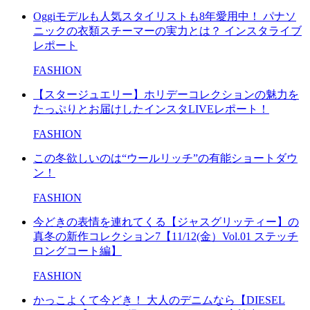
Oggiモデルも人気スタイリストも8年愛用中！ パナソ
ニックの衣類スチーマーの実力とは？ インスタライブ
レポート
FASHION
【スタージュエリー】ホリデーコレクションの魅力を
たっぷりとお届けしたインスタLIVEレポート！
FASHION
この冬欲しいのは“ウールリッチ”の有能ショートダウ
ン！
FASHION
今どきの表情を連れてくる【ジャスグリッティー】の
真冬の新作コレクション7【11/12(金）Vol.01 ステッチ
ロングコート編】
FASHION
かっこよくて今どき！ 大人のデニムなら【DIESEL