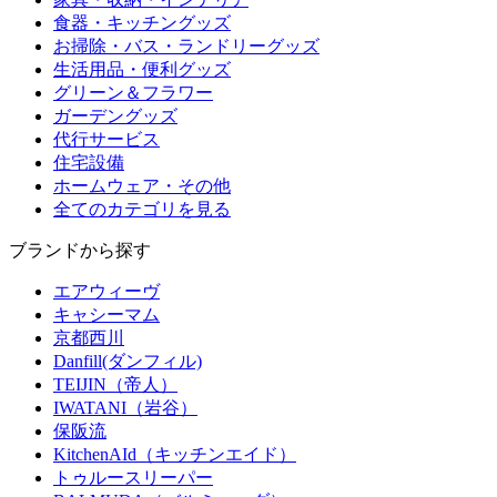
食器・キッチングッズ
お掃除・バス・ランドリーグッズ
生活用品・便利グッズ
グリーン＆フラワー
ガーデングッズ
代行サービス
住宅設備
ホームウェア・その他
全てのカテゴリを見る
ブランドから探す
エアウィーヴ
キャシーマム
京都西川
Danfill(ダンフィル)
TEIJIN（帝人）
IWATANI（岩谷）
保阪流
KitchenAId（キッチンエイド）
トゥルースリーパー