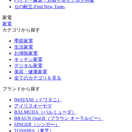
バイヤー厳選！お取り寄せグルメ特集
Ｑの献立-Find New Taste-
家電
家電
カテゴリから探す
季節家電
生活家電
お掃除家電
キッチン家電
デジタル家電
美容・健康家電
全てのカテゴリを見る
ブランドから探す
IWATANI（イワタニ）
アイリスオーヤマ
BALMUDA（バルミューダ）
BRAUN Oral-B（ブラウン オーラルビー）
SINGER（シンガー）
TOSHIBA（東芝）