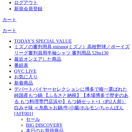
ログアウト
新規会員登録
カート
カート
TODAY'S SPECIAL VALUE
ミズノの審判用具 mizuno(ミズノ）高校野球／ボーイズ
リーグ審判員用半袖シャツ 審判用品 52hu130
最近オンエアした商品
番組表
QVC LIVE
お気に入り
新着商品
デパートバイヤーセレクションに博多で唯一選ばれた
純国産もつ鍋 【ふるさと納税】【本場博多で歴史のあ
る もつ料理専門店浜や】もつ鍋セット×1（約2人前）
白みそ味 ≪糸島≫お鍋/牛/小腸/ホルモン/ちゃんぽん
[AFF001]
セール
BIG DISCOVERY
本日のお買得商品