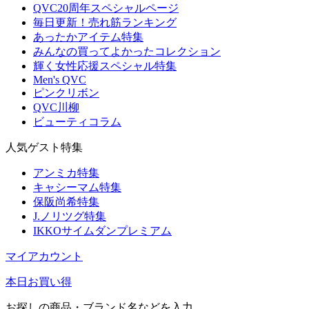
QVC20周年スペシャルページ
毎日更新！売れ筋ランキング
あったかアイテム特集
みんなの買ってよかったコレクション
輝く女性応援スペシャル特集
Men's QVC
ピンクリボン
QVC川柳
ビューティコラム
人気ゲスト特集
アンミカ特集
キャシーマム特集
保阪尚希特集
J.ノリツグ特集
IKKOサイムダンプレミアム
マイアカウント
本日お買い得
お探しの商品・ブランド名などを入力