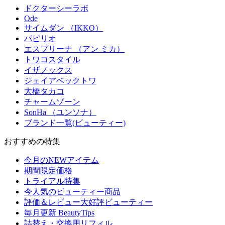
ドクターシーラボ
Ode
サイムダン （IKKO）
パピリオ
エスプリーナ （アン ミカ）
トワコスタイル
イザノックス
ジェイアベックトワ
大橋タカコ
チャームゾーン
SonHa （ユンソナ）
ブランド一覧(ビューティー)
おすすめの特集
今月のNEWアイテム
期間限定価格
トライアル特集
今人気のビューティー商品
評価＆レビュー大好評ビューティー
毎月更新 BeautyTips
詰替え・交換用リフィル