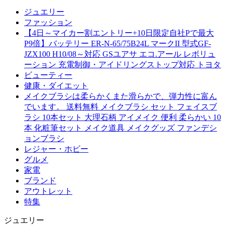
ジュエリー
ファッション
【4日～マイカー割エントリー+10日限定自社Pで最大
P9倍】バッテリー ER-N-65/75B24L マークII 型式GF-
JZX100 H10/08～対応 GSユアサ エコ.アール レボリュ
ーション 充電制御・アイドリングストップ対応 トヨタ
ビューティー
健康・ダイエット
メイクブラシは柔らかくまた滑らかで、弾力性に富ん
でいます。 送料無料 メイクブラシ セット フェイスブ
ラシ 10本セット 大理石柄 アイメイク 便利 柔らかい 10
本 化粧筆セット メイク道具 メイクグッズ ファンデシ
ョンブラシ
レジャー・ホビー
グルメ
家電
ブランド
アウトレット
特集
ジュエリー