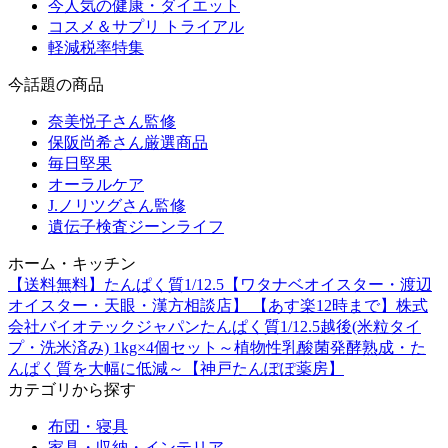
今人気の健康・ダイエット
コスメ＆サプリ トライアル
軽減税率特集
今話題の商品
奈美悦子さん監修
保阪尚希さん厳選商品
毎日堅果
オーラルケア
J.ノリツグさん監修
遺伝子検査ジーンライフ
ホーム・キッチン
【送料無料】たんぱく質1/12.5【ワタナベオイスター・渡辺
オイスター・天眼・漢方相談店】 【あす楽12時まで】株式
会社バイオテックジャパンたんぱく質1/12.5越後(米粒タイ
プ・洗米済み) 1kg×4個セット～植物性乳酸菌発酵熟成・た
んぱく質を大幅に低減～【神戸たんぽぽ薬房】
カテゴリから探す
布団・寝具
家具・収納・インテリア