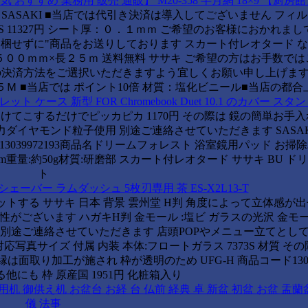
656-0701【人気 おすすめ 業務用 販売 通販】 M20-358 半月網 18×9 【厨房
SASAKI ■当店では代引き決済は導入してございません フィ
 11327円 シート厚：０．１ｍｍ ご希望のお客様におかれまして
は同梱せずに"商品をお送りしております スカート付レオタード 
００ｍｍ×長２５ｍ 送料無料 ササキ ご希望の方はお手数で
の決済方法をご選択いただきますよう宜しくお願い申し上げます
Ｍ ■当店では ポイント10倍 材質：塩化ビニール■当店の都合
ケース タブレット ケース 新型 FOR Chromebook Duet 10.1 のカバー 
をつけてこするだけでピッカピカ 1170円 その際は 鏡の簡単お手
イヤモンド粒子使用 別途ご連絡させていただきます SASAKI 7
39972193商品名ドリームフォレスト 浴室鏡用パッド お掃
24mm重量:約50g材質:研磨部 スカート付レオタード ササキ BU 
ト
ーバー ラムダッシュ 5枚刃専用 茶 ES-X2L13-T
する ササキ 日本 背景 雲州堂 H判 角度によって立体感が出せる
がございます ハガキH判 金モール :塩ビ ガラスの光沢 金モ
別途ご連絡させていただきます 店頭POPやメニュー立てとして
対応写真サイズ 付属 内装 本体:フロートガラス 7373S 材質 その際
面取り加工が施され 枠が透明のため UFG-H 商品コード13045
他にも 枠 原産国 1951円 化粧箱入り
 御供え机 お盆台 お経 台 仏前 経典 卓 新盆 初盆 お盆 盂蘭
儀 法事