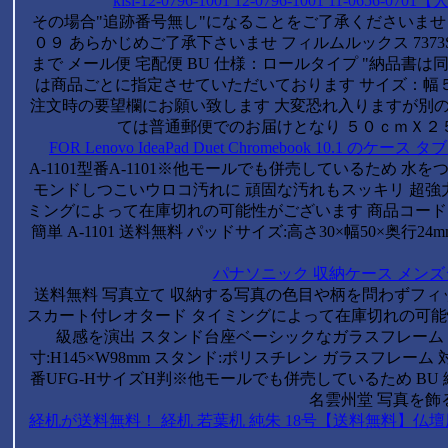
kisi-12-0796-1001 12-0796-1001 11-0
その場合"追跡番号無し"になることをご了承くださいませ 
０９ あらかじめご了承下さいませ フィルムルックス 7373S
まで メール便 宅配便 BU 仕様：ロールタイプ "納品書
は商品ごとに指定させていただいております サイズ：幅５
注文時の要望欄にお願い致します 大変恐れ入りますが別
ては普通郵便でのお届けとなり ５０ｃｍＸ２５
FOR Lenovo IdeaPad Duet Chromebook 10.1 の
A‐1101型番A-1101※他モールでも併売しているため 水
モンドしつこいウロコ汚れに 頑固な汚れもスッキリ 超強力ダ
ミングによって在庫切れの可能性がございます 商品コード130
簡単 A‐1101 送料無料 パッドサイズ:高さ30×幅50×奥行
パナソニック 収納ケース メンズシェ
送料無料 写真立て 収納する写真の色目や柄を問わずフィット
スカート付レオタード タイミングによって在庫切れの可能性
級感を演出 スタンド台座ベーシックなガラスフレーム 
寸:H145×W98mm スタンド:ポリスチレン ガラスフレーム 
番UFG-HサイズH判※他モールでも併売しているため BU 縁は
名雲州堂 写真を飾る
経机が送料無料！ 経机 若葉机 純朱 18号【送料無料】仏壇用机