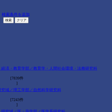
検索条件を追加
法・経済・教育学部／教育学・人間社会環境・法務研究科
[7839件
]
・研究域／理工学部／自然科学研究科
[7243件
]
域・研究域／医・薬学部／医学系研究科