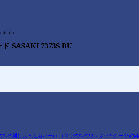
ります。
SAKI 7373S BU
の柄の掛けふとんカバー)＋（２つの柄のワンタッチシーツ)の