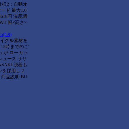
載仕様2：自動オ
ド 最大1.6
618円 温度調
WT 幅×高さ×
5.8)
リサイクル素材を
12時までのご
シュが ローカッ
トシューズ ササ
SAKI 脱着も
を採用し 2
商品説明 BU