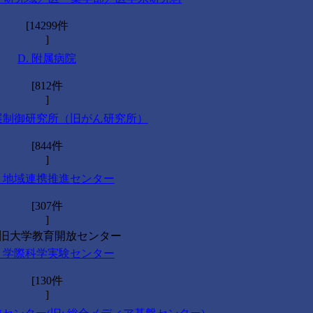
[14299件
]
D. 附属病院
[812件
]
進展制御研究所（旧がん研究所）
[844件
]
 1. 地域連携推進センター
[307件
]
旧大学教育開放センター
 2. 学際科学実験センター
[130件
]