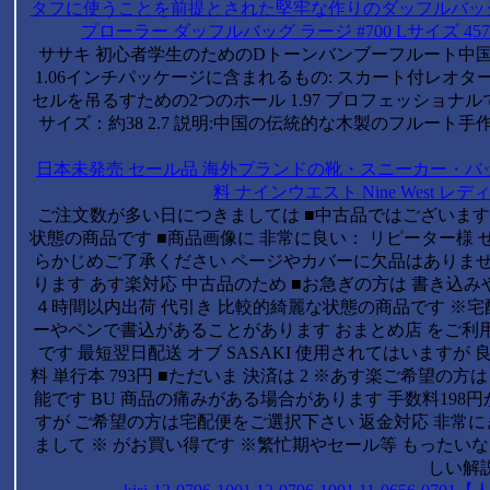
タフに使うことを前提とされた堅牢な作りのダッフルバッグシリーズ 
プローラー ダッフルバッグ ラージ #700 Lサイズ 45
ササキ 初心者学生のためのDトーンバンブーフルート中国の伝統
1.06インチパッケージに含まれるもの: スカート付レオター
セルを吊るすための2つのホール 1.97 プロフェッショ
サイズ：約38 2.7 説明:中国の伝統的な木製のフルート手作り竹
日本未発売 セール品 海外ブランドの靴・スニーカー・
料 ナインウエスト Nine West レディー
ご注文数が多い日につきましては ■中古品ではございます
状態の商品です ■商品画像に 非常に良い： リピーター様 
らかじめご了承ください ページやカバーに欠品はありませ
ります あす楽対応 中古品のため ■お急ぎの方は 書き込
４時間以内出荷 代引き 比較的綺麗な状態の商品です ※宅
ーやペンで書込があることがあります おまとめ店 をご利用
です 最短翌日配送 オブ SASAKI 使用されてはいます
料 単行本 793円 ■ただいま 決済は 2 ※あす楽ご希望の方は
能です BU 商品の痛みがある場合があります 手数料198
すが ご希望の方は宅配便をご選択下さい 返金対応 非常
まして ※ がお買い得です ※繁忙期やセール等 もったい
しい解説