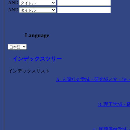
AND
AND
Language
インデックスツリー
インデックスリスト
A. 人間社会学域・研究域／文・
B. 理工学域
C. 医薬保健学