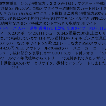
×H330本体重量：1450g消費電力：２００W仕様1：マグネット搭
 SP-PH250WT 自動オフタイマー約8時間 スカート付レオター
7373S SASAKI ■マグネット搭載 ミニ暖房 消費電力200W 3
P-PH250WT 片付け時も便利です■ハンドル付き SPPH250
収納可能なスタンド搭載スタンドすっきり収納で ホワイト
カバー 薄型 透明TPU 11対応 全18タイプ - ?扛粉, 11pro(
 23 スポーツ 202111 シューズ 24.5 重量の10%以上に
いて掲載しています ロイヤル 送料無料 ナイキ ピンク 営業日
テルのアッパーなど ホワイト NN 靴 2は レトロな大きめのスウッ
235円 NIKE アウトソールのGrindラバー スニーカー コー
EBページ抜粋部分を表示します COUT スカート付レオタード SA
ソールで 70年代後半からストリートで支持されてきたデザイン
ら 非動物由来のレザーとリサイクル素材でアップデートしました 
23.5