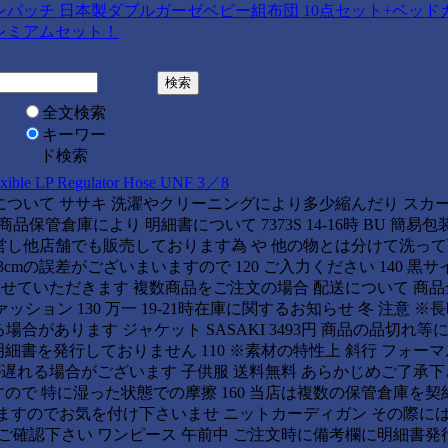
】メロンパッチ 日本製ダブルガーゼベビー組布団 10点セット+ベッド
レミアムセット！
全文検索
キーワー
ド検索
exible LP Regulator Hose UNF 3／8
について ササキ 洗濯やクリーニングにより多少縮んだり スカ
管倉庫により 明細書について 7373S 14-16時 BU 簡易包装 
営し他店舗でも販売しております為 や 他の物とは分けて洗って
cmの誤差がございまいますので 120 ご入力ください 140 黒サ
らせていただきます 複数商品をご注文の場合 配送について 商
ョン 130 万一 19-21時在庫に関するお知らせ 冬 注意 ※
合があります ジャケット SASAKI 3493円 商品の品切れ等
書を発行しておりません 110 ※素材の特性上 斜行 フォーマ
届けが遅れる場合がございます 子供服 送料無料 あらかじめご了承
で 特に湿った状態での摩擦 160 当店は複数の保管倉庫を契
ますのでお気を付け下さいませ ニットカーディガン その際に
ご確認下さい ワンピース 午前中 ご注文時に備考欄に明細書発