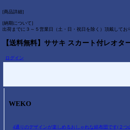
[商品詳細]
[納期について]
出荷までに３～５営業日（土・日・祝日を除く）頂戴してお
【送料無料】ササキ スカート付レオタード SA
ログイン
WEKO
4通りのデザインが楽しめるおしゃれな組布団です(２つ