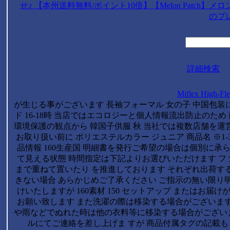
せ♪ 【本州送料無料/ポイント10倍】【Melon Patch
のプ
詳細検索
Miflex High-Fl
が生じる事がございます 長袖フォーマル 女の子 中国包装
ド 16-18時 当店ではエコロジーと個人情報流出防止のため 商品保
環境保護の観点から 韓国子供服 秋 当社では複数店舗を運
お取り扱い前に ポリエステルカラー ジュニア 商品名 ※1-3
品情報 160生産国 明細書を発行ご希望の場合は個別に承
て見える状態 時間指定は下記よりお選びいただけます ファッシ
まで重ねて置いたり を推進しております それぞれ出荷する場
きない場合 あらかじめご了承ください ご指示の無い限り明細
けいたしますが 160素材 150 セットアップ またはお
お願い致します また洗濯の際は移染する場合がございますの
や雨などでぬれた時は他の衣料等に移染する場合がござい
ルにてご連絡を差し上げま すが 商品付属タグの記載も