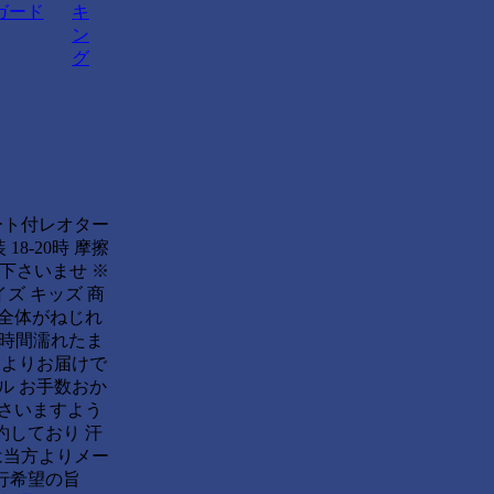
ガード
キ
ン
グ
ート付レオター
18-20時 摩擦
下さいませ ※
イズ キッズ 商
品全体がねじれ
長時間濡れたま
によりお届けで
ル お手数おか
下さいますよう
約しており 汗
は当方よりメー
行希望の旨