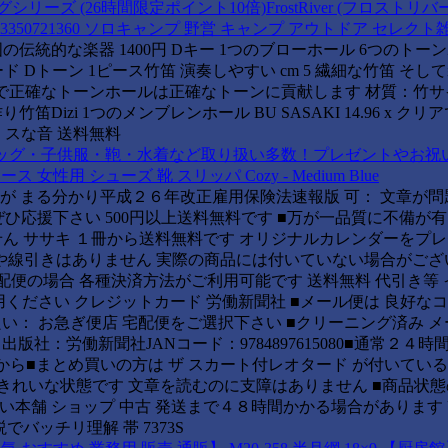
(26時間限定ポイント10倍)FrostRiver (フロストリバー
73350721360 ソロキャンプ 野営 キャンプ アウトドア セレク
的な楽器 1400円 Dキー 1つのブローホール 6つのトーンホー
ド Dトーン 1ピース竹笛 演奏しやすい cm 5 繊細な竹笛 そし
ナルで正確なトーンホールは正確なトーンに貢献します 材質：竹サ
笛Dizi 1つのメンブレンホール BU SASAKI 14.96 x ク
スな音 送料無料
バッグ・子供服・鞄・水着など取り扱い多数！プレゼントやお祝
ス 女性用 シューズ 靴 スリッパ Cozy - Medium Blue
が まる分かり平成２６年改正雇用保険法速報版 可： 文章が
ぜひ応援下さい 500円以上送料無料です ■万が一品質に不備が有
ん ササキ １冊から送料無料です オリジナルカレンダーをプ
みや線引きはありません 実際の商品には付いていない場合がござ
配便の場合 各種決済方法がご利用可能です 送料無料 代引き等 
ください クレジットカード 労働新聞社 ■メール便は 良好な
が 良い： お急ぎ便店 宅配便をご選択下さい ■クリーニング済み 
 出版社：労働新聞社JANコード：9784897615080■通常２４
円から■まとめ買いの方は ザ スカート付レオタード が付いてい
にきれいな状態です 文章を読むのに支障はありません ■商品状
ない本舗 ショップ 中古 発送まで４８時間かかる場合があります
でバッチリ理解 帯 7373S