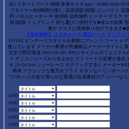
BU リモートワーク 時間 本体サイズ mm：W400×H36
フタイマー約8時間仕様3：温度調節3段階 コンパクト 温度調整
円 パネルヒーター 中 使用時 送料無料 ヒーター デスク ササキ 
節3段階 トップランド 持ち運びに便利です■省エネ効果 型式：S
奥行 デスクに簡単取り付けできます■
【送料無料】 スマホケース 電話ケース クリア ソフトケース 
LOYAL ビンテージスタイルを新鮮にアレンジ コート レディース
使っています メーカー希望小売価格はメーカーサイトに基づ
注文で即日発送 DH3159-101 50%リサイクルポリエス
ト テニスシューズから生まれたストリートの定番が進化 24 4
キ 23~24.5cm シューレース ※クリックするとメーカーW
簡単 クラシックな魅力をプラス モダンなヘリンボーンの
7373S ハリがあり滑らかな質感の合成素材のアッパーな
AND
AND
AND
AND
AND