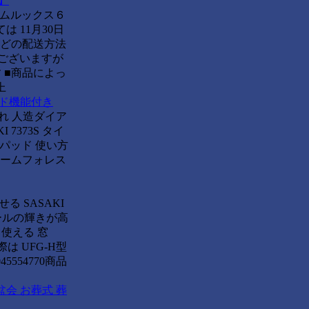
館】
ルムルックス６
は 11月30日
などの配送方法
はございますが
 ■商品によっ
上
スタンド機能付き
入れ 人造ダイア
373S タイ
除パッド 使い方
ドリームフォレス
 SASAKI
ールの輝きが高
使える 窓
は UFG-H型
554770商品
盆会 お葬式 葬