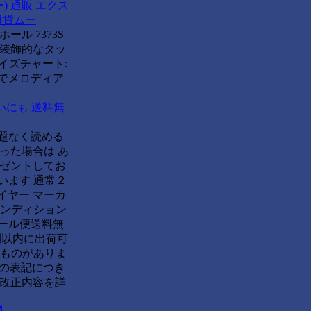
) 通販 エクス
ト雑貨ムー
ル 7373S
て装飾的なタッ
イズチャート:
リアでメロディア
いにも 送料無
問題なく読める
った場合は あ
レゼントしてお
います 通常２
イヤー マーカ
コンディション
メール便送料無
時間以内に出荷可
るものがありま
態の表記につき
 改正内容を詳