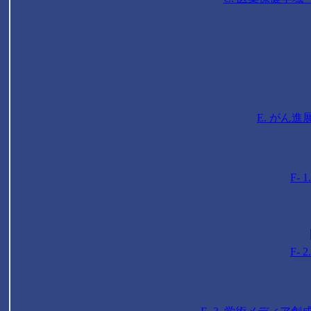
E. がん
F-
F-