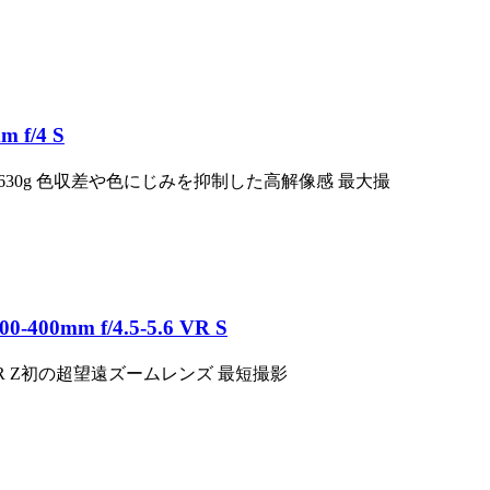
f/4 S
最軽量の約630g 色収差や色にじみを抑制した高解像感 最大撮
0mm f/4.5-5.6 VR S
長 NIKKOR Z初の超望遠ズームレンズ 最短撮影