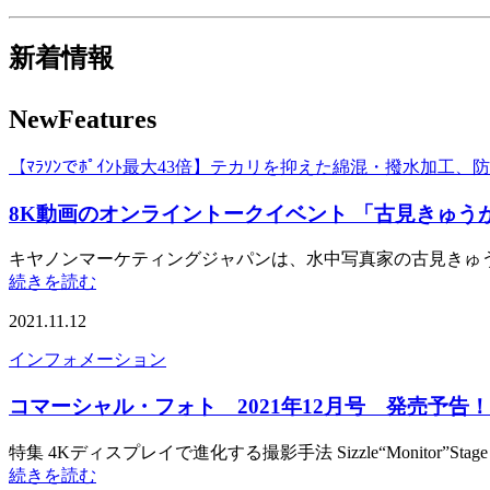
新着情報
NewFeatures
【ﾏﾗｿﾝでﾎﾟｲﾝﾄ最大43倍】テカリを抑えた綿混・撥水加工
8K動画のオンライントークイベント 「古見きゅうが
キヤノンマーケティングジャパンは、水中写真家の古見きゅう氏
続きを読む
2021.11.12
インフォメーション
コマーシャル・フォト 2021年12月号 発売予告！
特集 4Kディスプレイで進化する撮影手法 Sizzle“Monitor”St
続きを読む