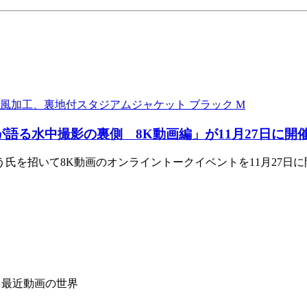
、防風加工、裏地付スタジアムジャケット ブラック M
語る水中撮影の裏側 8K動画編」が11月27日に開
を招いて8K動画のオンライントークイベントを11月27日に
age 最近動画の世界