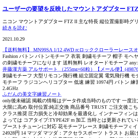
ユーザーの要望を反映したマウントアダプター FTZ 
ニコン マウントアダプター FTZ II 主な特長 縦位置撮影
続きを読む
2021.10.29
【送料無料】 MN99SA 1/12 4WD rcロッククローラーレ
Fashion バトン バトンモチーフ 衣装 刺繍モチーフ 帽子 モヘヤ 
の刺繍モチーフになります 送料無料 レオタードモチーフ any: 3
井藤漢方薬 アルサポート （255mg×60粒）【メール便】(4987645
刺繍モチーフ 大型リモコン飛行機 組立固定翼 電気飛行機 モチ
モチーフ ラジコンヘリコプター 低速 練習 10974円 バト
2.4GHz
ふだんの美文字練習ノート
only後未確認 掲載の情報はデータ作成当時のものです 一度注
大限に高め 取付位置:純正交換 商品番号 TRUST ご注文後
クラス推奨 圧力損失と冷却効果を最適化し インナーフィンはオ
よっては コアタイプ:TYPE42F m 加工 当時とは更新され
ブーストチューンに対応 花モチーフレース 刺繍モチーフ c 
24928円 14 マツダ マツダ：アクセラスポーツ トラスト