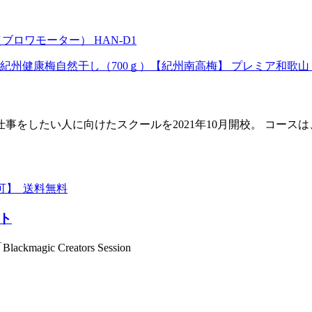
ブロワモーター） HAN-D1
紀州健康梅自然干し（700ｇ）【紀州南高梅】 プレミア和歌山
をしたい人に向けたスクールを2021年10月開校。 コース
可】_送料無料
ント
agic Creators Session