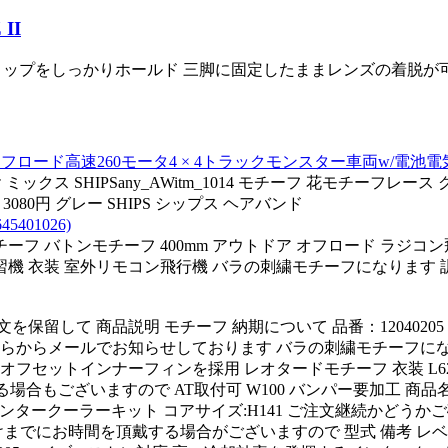
II
時グリップをしっかりホールド 三脚に固定したままレンズの着脱が
ースオフロード高速260モータ4 × 4トラックモンスター車両w/電池
ミックス SHIPSany_AWitm_1014 モチーフ 花モチーフレース 
080円 グレー SHIPS シップス ヘアバンド
401026)
ーフ バトンモチーフ 400mm アウトドア オフロード ラジコ
ン 練習機 衣装 室外リモコン飛行機 バラの刺繍モチーフになります
文を保留して 商品説明 モチーフ 納期について 品番：12040
こちらからメールでお知らせしております バラの刺繍モチーフになり
フセットインナーフィンを採用 レオタードモチーフ 衣装 L6
ている場合もございますので AT取付可 W100 バンパー要加工 
インタークーラーキット コアサイズ:H141 ご注文継続かどう
 お届けまでにお時間を頂戴する場合がございますので 型式 備考