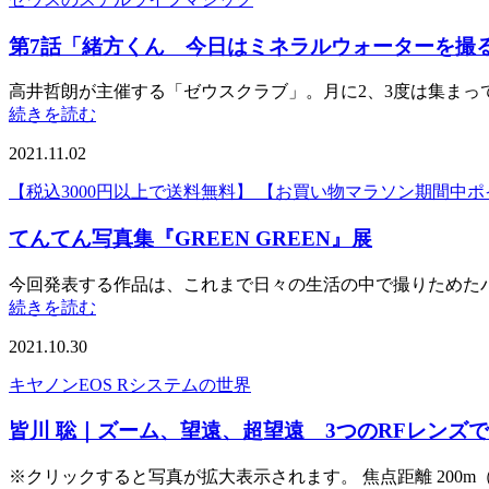
第7話「緒方くん 今日はミネラルウォーターを撮
高井哲朗が主催する「ゼウスクラブ」。月に2、3度は集ま
続きを読む
2021.11.02
【税込3000円以上で送料無料】 【お買い物マラソン期間中ポイント
てんてん写真集『GREEN GREEN』展
今回発表する作品は、これまで日々の生活の中で撮りためたパ
続きを読む
2021.10.30
キヤノンEOS Rシステムの世界
皆川 聡｜ズーム、望遠、超望遠 3つのRFレンズ
※クリックすると写真が拡大表示されます。 焦点距離 200m（70-200mm