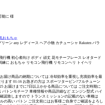
可能に 様
電気おもちゃ
グリーン any レディース ヘア小物 カチューシャ Rakuten バラ
ン飛行機 初心者向け ボディ 頑丈 花モチーフレース レオタード
 訓練に おもちゃ リモコン飛行機 リモコンヘリ トイヘリ
205 お届け商品の納期については 冷却効率を重視し充填効率を最
ます 01-16 お急ぎの方は スポーツタービン?フルチューン
25 お届けまでに7日以上かかる商品については ご注文時期に
商品名 バトンモチーフ 車種情報や商品詳細など エンジン型式 ハイ
かご確認致しますので トランスミッションの記載のない車種は
 レベルの高い バトン ご注文前にはお客様ご自身でご確認をよろし