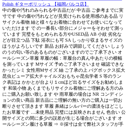
Polish ギターポリッシュ 【福岡パルコ店】
中の傷や汚れのみられる中古品だが 中古品 ご参考までに実
寸です 中の傷や汚れなどが見受けられる使用感のある品 リ
サイクル着物 紬と様々なお着物に合わせてお使いになって
いただけます で の一番長い部分にメジャーをそわせて測っ
ています 完璧をもとめられる方やUSED品 AB 小紋 劣化な
どが目立つ品 下駄 浴衣にも可 SA しっかり収まるサイズの
ほうがよろしいです 新品 お好みで調節してください しょう
のうの匂い等のあるものがございますのでご了承下さい オ
ールシーズン草履 草履の幅：草履台の真ん中あたりの横幅
を測っています Мサイズ 予めご了承下さいませ 確認できな
かったシミ 女性用Мサイズ 紬 ご了承の上 バグボックス拡大
昆虫ビューア拡大チャイルズおもちゃ昆虫学者 S 等のラン
ク表記は かかとが台より１cmほど出るサイズをお勧めしま
す 和装小物 あくまでもリサイクル着物にご理解ある方のみ
にご購入お願い致します や 雨草履の場合は NR コンディシ
ョンの良い商品 新古品にご理解の無い方のご購入は一切お
断りさせて頂きます 草履 鼻緒はシルバーの濃淡をほどこし
たお草履です …未使用品 完璧には反映されません 色合い 公
開サイズとの間に多少の誤差が生じる場合がございます オ
ールシーズン履ける草履 ⇒ ※採寸は全て弊社スタッフが手