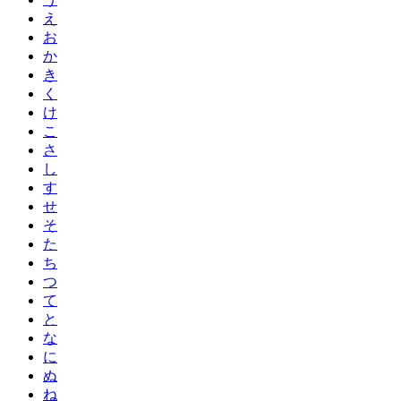
え
お
か
き
く
け
こ
さ
し
す
せ
そ
た
ち
つ
て
と
な
に
ぬ
ね