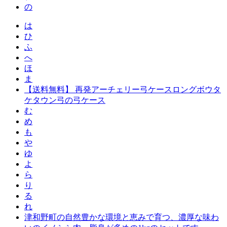
の
は
ひ
ふ
へ
ほ
ま
【送料無料】 再発アーチェリー弓ケースロングボウタ
ケタウン弓の弓ケース
む
め
も
や
ゆ
よ
ら
り
る
れ
津和野町の自然豊かな環境と恵みで育つ、濃厚な味わ