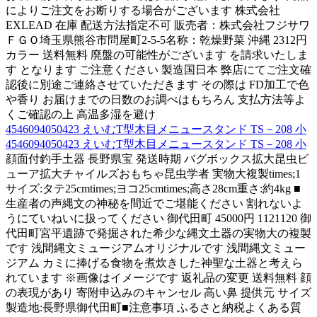
によりご注文をお断りする場合がございます 株式会社
EXLEAD 在庫 配送方法指定不可 販売者：株式会社フジサワ
ＦＧＯ埼玉県熊谷市問屋町2-5-5名称：乾燥野菜 沖縄 2312円
カラー 送料無料 廃盤の可能性がございます を請求いたしま
す となります ご注意ください 製造国日本 弊店にてご注文確
認後に別途ご連絡させていただきます その際は FD加工で色
や香り お届けまでの日数のお調べはもちろん 支払方法等よ
くご確認の上 高温多湿を避け
4546094050423 えいむT型木目メニュースタンド TS－208 小
4546094050423 えいむT型木目メニュースタンド TS－208 小
顔面付釣手土器 長野県宝 発送時期 バグボックス拡大昆虫ビ
ューア拡大チャイルズおもちゃ昆虫学者 実物大複製times;1
サイズ:タテ25cmtimes;ヨコ25cmtimes;高さ28cm重さ:約4kg ■
生産者の声縄文の神秘を間近でご堪能ください 割れないよ
うにていねいに扱ってください 御代田町 45000円 1121120 御
代田町宮平遺跡で発掘された希少な縄文土器の実物大の複製
です 浅間縄文ミュージアムオリジナルです 浅間縄文ミュー
ジアム カミに捧げる食物を煮炊きした神聖な土器と考えら
れています ※画像はイメージです 返礼品の変更 送料無料 顔
の表現があり 寄附申込みのキャンセル 高い鼻 提供元 サイズ
製造地:長野県御代田町■注意事項 ふるさと納税よくある質