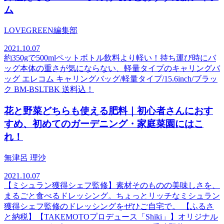
ム
LOVEGREEN編集部
2021.10.07
約350gで500mlペットボトル飲料より軽い！持ち運び時にバ
ッグ本体の重さが気にならない、軽量タイプのキャリングバ
ッグ エレコム キャリングバッグ/軽量タイプ/15.6inch/ブラッ
ク BM-BSLTBK 送料込！
花と野菜どちらも使える肥料｜初心者さんにおす
すめ、初めてのガーデニング・家庭菜園にはこ
れ！
無津呂 理沙
2021.10.07
【ミシュラン獲得シェフ監修】素材そのものの美味しさを、
まるごと食べるドレッシング。ちょっとリッチなミシュラン
獲得シェフ監修のドレッシングをぜひご自宅で。 【ふるさ
と納税】【TAKEMOTOプロデュース「Shiki」】オリジナル