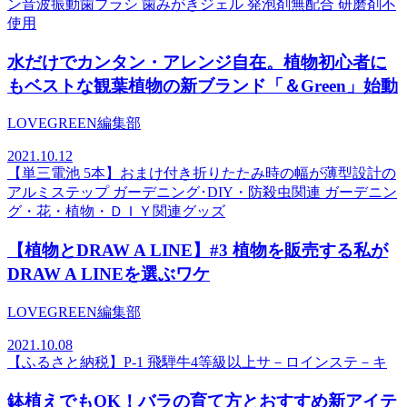
ン音波振動歯ブラシ 歯みがきジェル 発泡剤無配合 研磨剤不
使用
水だけでカンタン・アレンジ自在。植物初心者に
もベストな観葉植物の新ブランド「＆Green」始動
LOVEGREEN編集部
2021.10.12
【単三電池 5本】おまけ付き折りたたみ時の幅が薄型設計の
アルミステップ ガーデニング･DIY・防殺虫関連 ガーデニン
グ・花・植物・ＤＩＹ関連グッズ
【植物とDRAW A LINE】#3 植物を販売する私が
DRAW A LINEを選ぶワケ
LOVEGREEN編集部
2021.10.08
【ふるさと納税】P-1 飛騨牛4等級以上サ－ロインステ－キ
鉢植えでもOK！バラの育て方とおすすめ新アイテ