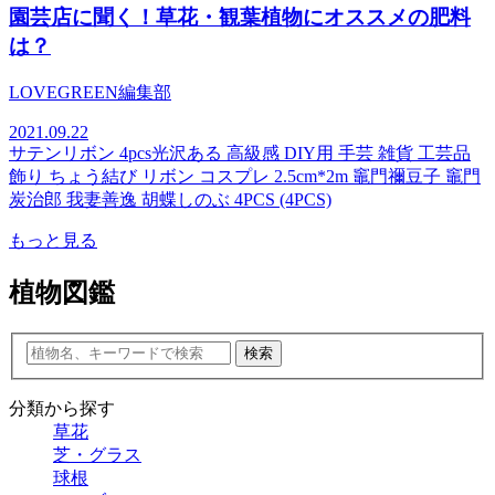
園芸店に聞く！草花・観葉植物にオススメの肥料
は？
LOVEGREEN編集部
2021.09.22
サテンリボン 4pcs光沢ある 高級感 DIY用 手芸 雑貨 工芸品
飾り ちょう結び リボン コスプレ 2.5cm*2m 竈門禰豆子 竈門
炭治郎 我妻善逸 胡蝶しのぶ 4PCS (4PCS)
もっと見る
植物図鑑
検索
分類から探す
草花
芝・グラス
球根