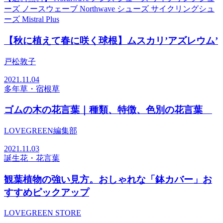
ーズ ノースウェーブ Northwave シューズ サイクリングシュ
ーズ Mistral Plus
【秋に植えて春に咲く球根】ムスカリ’アズレウム’
戸松敦子
2021.11.04
多年草・宿根草
ゴムの木の花言葉｜種類、特徴、色別の花言葉
LOVEGREEN編集部
2021.11.03
誕生花・花言葉
観葉植物の強い見方。おしゃれな「鉢カバー」お
すすめピックアップ
LOVEGREEN STORE