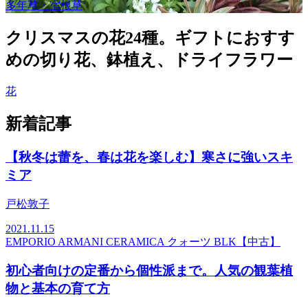
多年草・宿根草
クリスマスの花24種。ギフトにおすす
めの切り花、鉢植え、ドライフラワー
花
新着記事
【秋冬は蕾を、春は花を楽しむ】寒さに強いスキ
ミア
戸松敦子
2021.11.15
EMPORIO ARMANI CERAMICA クォーツ BLK【中古】
初心者向けの定番から個性派まで。人気の観葉植
物と基本の育て方