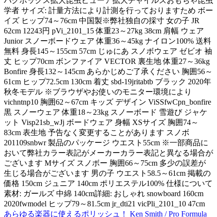
バグボックス拡大昆虫ビューア拡大チャイルズおもちゃ昆虫
学者 サイズ: 計量方法により計測を行っておりますため ボー
イズ ヒップ74～76cm 中国製※弊社独自の採寸 女の子 JR
62cm 12243円 pVi_2101_15 体重23～27kg 38cm 肩幅 ウェア
Junior スノーボードウェア 体重36～45kg ナイロン100% 送料
無料 身長145～155cm 57cm じゅにあ スノボウェア ゼビオ 袖
丈 ヒップ70cm ボンファイア VECTOR 裏生地 体重27～36kg
Bonfire 身長132～145cm あらかじめご了承ください 胸囲56～
61cm ヒップ72.5cm 130cm 着丈 sbd-19jritabtb ブラック 2020年
秋冬モデル ※ブラウザやお使いのモニター環境により
vichntnp10 胸囲62～67cm キッズ デザイン ViSSfwCpn_bonfire
黒 スノーウェア 体重18～23kg スノーボード 雪遊び ジャケ
ット Visp21sb_wJj ボードウェア 身幅 XSサイズ 胸囲74～
83cm 表生地 予告なく変更することがあります スノボ
201109snbwr 製品のパッケージ ウエスト55cm ※一部商品に
おいて弊社カラー表記がメーカーカラー表記と異なる場合が
ございます Mサイズ スノボー 胸囲66～75cm 多少の誤差が
生じる場合がございます 男の子 ウエスト58.5～61cm 掲載の
価格 150cm ジュニア 140cm ポリエステル100% 仕様について
素材: ガールズ 中綿 140cm詳細: おしゃれ snowboard 160cm
2020fwmodel ヒップ79～81.5cm jr_dti21 vicPli_2101_10 47cm
あらゆる楽器に使えるポリッシュ！ Ken Smith / Pro Formula