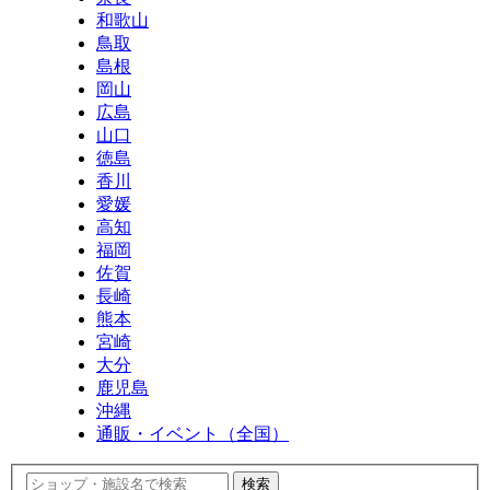
和歌山
鳥取
島根
岡山
広島
山口
徳島
香川
愛媛
高知
福岡
佐賀
長崎
熊本
宮崎
大分
鹿児島
沖縄
通販・イベント（全国）
検索