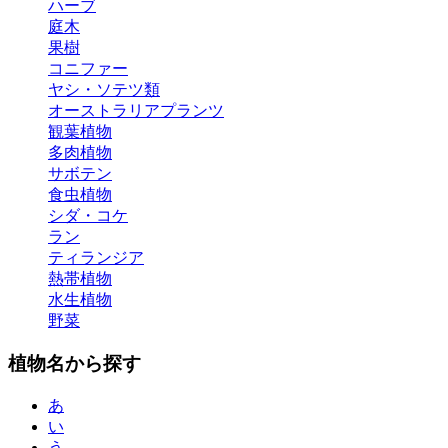
ハーブ
庭木
果樹
コニファー
ヤシ・ソテツ類
オーストラリアプランツ
観葉植物
多肉植物
サボテン
食虫植物
シダ・コケ
ラン
ティランジア
熱帯植物
水生植物
野菜
植物名から探す
あ
い
う