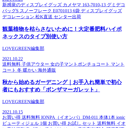
新感覚のディスプレイグッズ カメヤマ 163-7010-13 グミデコ
バッグS スノーフレーク E0701013 6袋 ディスプレイグッズ
デコレーション 松K直送 センター出荷
観葉植物を枯らさないために！大定番肥料ハイポ
ネックスのタイプ別使い方
LOVEGREEN編集部
2021.10.22
送料無料 子供アウター 女の子マントポンチョコート マント
コート 冬 暖かい 海外通販
秋から始めるガーデニング｜お手入れ簡単で初心
者にもおすすめ「ボンザマーガレット」
LOVEGREEN編集部
2021.10.15
お買い得 送料無料 IONPA（イオンパ）DM-011 本体1本 ionic
ビューティジェル 1個 お買い得 お試し セット 送料無料 イオ