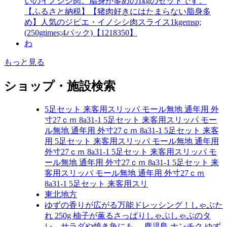
いのイノシシ肉。脂身が多めの1kgのセットです。
【ふるさと納税】【猪肉好きにはたまらない脂身多
め】人気のジビエ・イノシシ肉スライス1kgemsp;
(250gtimes;4パック)【1218350】
わ
もっと見る
ショップ・施設検索
5足セット 来客用スリッパ モール無地 通年用 外
寸27ｃｍ 8a31-1 5足セット 来客用スリッパ モー
ル無地 通年用 外寸27ｃｍ 8a31-1 5足セット 来客
用 5足セット 来客用スリッパ モール無地 通年用
外寸27ｃｍ 8a31-1 5足セット 来客用スリッパ モ
ール無地 通年用 外寸27ｃｍ 8a31-1 5足セット 来
客用スリッパ モール無地 通年用 外寸27ｃｍ
8a31-1 5足セット 来客用スリ
東北地方
ゆずの香りが広がる万能ドレッシング！しゃぶた
れ 250g 柚子が薫るさっぱりしゃぶしゃぶのタ
レ。サラダや焼き魚にも。 鹿児島 ナンチク ゆず