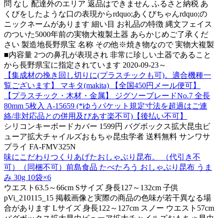
問 なし 配達外のエリア 返品はできません ふるさと納税 あ
くびをしたような口の表現からrdquo;あくびちゃんrdquo;の
ニックネームがあります 細い目 お礼品の特徴 縄文フェイス
のついた5000年前の実物大複製土器 あらかじめご了承くだ
さい 製造地長野県宝 名称 その他※焼き物なので 実物大複製
■内容量 2つの鼻孔が表現され 非常に珍しい土器であること
から長野県宝に指定されています 2020-09-23～
【集成材の挽き回し切りに(プラスチックも可)。適合機種一
覧ございます】 マキタ(makita) 【全国450円メール便可】
【プラスチック・木材・金属】 ジグソーブレードNo.7 全長
80mm 5枚入 A-15659 (*ゆうパケット規定寸法を超過はご連
絡/非対応品との併用及びあす楽不可)【後払い不可】
シリコンキーボードカバー 1599円 バグボックス拡大昆虫ビ
ューア拡大チャイルズおもちゃ昆虫学者 送料無料 サンワサ
プライ FA-FMV325N
味にこだわりつくりあげたおしゃぶり昆布。 （代引き不
可）（同梱不可）前島食品 たべたろう おしゃぶり昆布 うま
み 30g 10袋×6
ウエスト63.5～66cm Sサイズ 身長127～132cm 子供
pVi_210115_15 掲載画像と実際の商品の色味が若干異なる場
合があります Lサイズ 身長122～127cm スノー ウエスト57cm