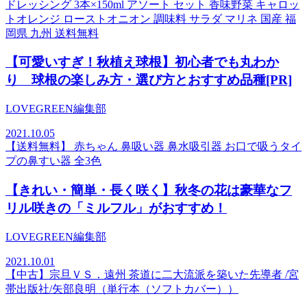
ドレッシング 3本×150ml アソート セット 香味野菜 キャロッ
トオレンジ ローストオニオン 調味料 サラダ マリネ 国産 福
岡県 九州 送料無料
【可愛いすぎ！秋植え球根】初心者でも丸わか
り 球根の楽しみ方・選び方とおすすめ品種[PR]
LOVEGREEN編集部
2021.10.05
【送料無料】 赤ちゃん 鼻吸い器 鼻水吸引器 お口で吸うタイ
プの鼻すい器 全3色
【きれい・簡単・長く咲く】秋冬の花は豪華なフ
リル咲きの「ミルフル」がおすすめ！
LOVEGREEN編集部
2021.10.01
【中古】宗旦ＶＳ．遠州 茶道に二大流派を築いた先導者 /宮
帯出版社/矢部良明（単行本（ソフトカバー））