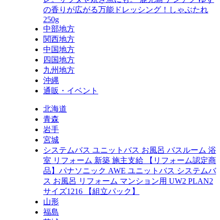
の香りが広がる万能ドレッシング！しゃぶたれ
250g
中部地方
関西地方
中国地方
四国地方
九州地方
沖縄
通販・イベント
北海道
青森
岩手
宮城
システムバス ユニットバス お風呂 バスルーム 浴
室 リフォーム 新築 施主支給 【リフォーム認定商
品】パナソニック AWE ユニットバス システムバ
ス お風呂 リフォーム マンション用 UW2 PLAN2
サイズ1216 【組立パック】
山形
福島