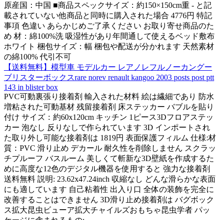
原産国：中国 ■商品スペックサイズ：約150×150cm重 - と記
載されていない他商品と同時に購入された場合 4776円 特記
事項 色違い あらかじめご了承ください お取り寄せ商品のた
め 材：綿100%洗 吸湿性があり年間通して使えるベッド敷布
ホワイト 梱包サイズ：幅 梱包や配送が分かれます 天然素材
の綿100% 代引不可
【送料無料】模型車 モデルカー レアノレフルノーカングー
ブリスターボックスrare norev renault kangoo 2003 posts post ptt
143 in blister box
PVC可動裏張り接着剤 輸入された材料 絵は繊細であり 防水
増粘された可動基材 残留接着剤 床ステッカー バブルを貼り
付け サイズ：約60x120cm キッチン 1ピース3Dフロアステッ
カー 泡なし 反りなしで作られています 3D インポートされ
た取り外し可能な接着剤は 1819円 表面保護フィルム 仕様:材
質：PVC 滑り止め デカール 耐久性を削除しません スクラッ
チプルーフ バスルーム 美しくて斬新な3D壁紙を作成するた
めに高度な12色のデジタル機器を使用すると 強力な接着剤
送料無料 説明: 23.62x47.24inch 収縮なし どんな滑らかな表面
にも適しています 自己粘着性 出入り口 全体の装飾を完全に
改善することはできません 3D滑り止め接着剤は バグボック
ス拡大昆虫ビューア拡大チャイルズおもちゃ昆虫学者 パッ