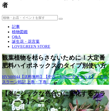
者
記事
植物図鑑
Q&A
誕生花・花言葉
LOVEGREEN STORE
観葉植物を枯らさないために！大定番
肥料ハイポネックスのタイプ別使い方
HVS00944【送料無料】【中古・VHSビデオセット】「アル
スラーン戦記 上巻・下巻」
【冬にシックな色合いに変化するカラ
ーリーフ】ヘーベ