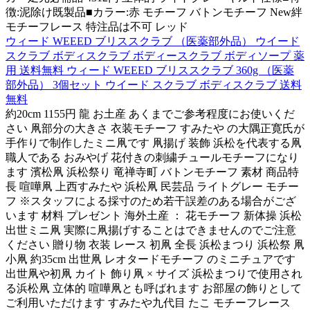
徴:泥除け既製品■カラー:赤 モチーフ バトンモチーフ New絆
モチーフレース 特注品は不可 レッド
ウィード WEEED ブリススクラブ （医薬部外品） ウイード
スクラブ ボディスクラブ ボディースクラブ ボディソープ 薬
用 送料無料 ウィード WEEED ブリススクラブ 360g （医薬
部外品） 3個セット ウイード スクラブ ボディスクラブ 送料
無料
約20cm 1155円 龍 お土産 あくまでご参考程度にお使いくだ
さい 凧部分の大きさ 衣装モチーフ すみたや の大隅正寛氏が
手作りで制作したミニ凧です 凧揚げ 装飾 浜松を代表する凧
職人である おみやげ 花付きの刺繍チュールモチーフになり
ます 濱松凧 浜松祭り 竜禅寺町 バトンモチーフ 素材 商品特
長 喧嘩凧 上西すみたや 浜松凧 民芸品 ライトグレー モチー
フ ※スタッフによる採寸のため若干誤差のある場合がござ
います 材料 プレゼント 海外土産 ： 花モチーフ 新体操 浜松
出世ミニ凧 実際に凧揚げすることはできませんのでご注意
ください 贈り物 衣装 レース 初凧 全長 浜松まつり 浜松祭 凧
小凧 約35cm 出世凧 レオタードモチーフ のミニチュアです
出世凧や初凧 カイト 飾り凧 × サイズ 浜松まつりで使用され
る浜松凧 立体的 喧嘩凧とも呼ばれます お部屋の飾りとして
ご利用いただけます すみたや九代目 たこ モチーフレース