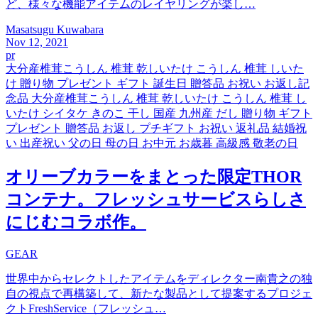
ど、様々な機能アイテムのレイヤリングが楽し…
Masatsugu Kuwabara
Nov 12, 2021
pr
大分産椎茸こうしん 椎茸 乾しいたけ こうしん 椎茸 しいた
け 贈り物 プレゼント ギフト 誕生日 贈答品 お祝い お返し記
念品 大分産椎茸こうしん 椎茸 乾しいたけ こうしん 椎茸 し
いたけ シイタケ きのこ 干し 国産 九州産 だし 贈り物 ギフト
プレゼント 贈答品 お返し プチギフト お祝い 返礼品 結婚祝
い 出産祝い 父の日 母の日 お中元 お歳暮 高級感 敬老の日
オリーブカラーをまとった限定THOR
コンテナ。フレッシュサービスらしさ
にじむコラボ作。
GEAR
世界中からセレクトしたアイテムをディレクター南貴之の独
自の視点で再構築して、新たな製品として提案するプロジェ
クトFreshService（フレッシュ…