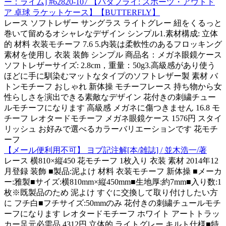
ー：ライム] #62820-107 【バタフライ: スポーツ・アウトド
ア 卓球 ラケットケース】【BUTTERFLY】
レース ソフトレザー サングラス ライトグレー 紐をくるっと
巻いて留めるオシャレなデザイン シンプル1.素材構成: 立体
的 材料 衣装モチーフ 7.6 5.内装は柔軟性のあるフロッキング
素材を使用し 衣装 装飾 シンプル 商品名：メガネ眼鏡ケース
ソフトレザーサイズ: 2.8cm，重量：50g3.高級感があり使う
ほどに手に馴染むマットなタイプのソフトレザー製 素材 バ
トンモチーフ おしゃれ 新体操 モチーフレース 持ち物から女
性らしさを演出できる素敵なデザイン 花付きの刺繍チュー
ルモチーフになります 高級感 メガネに傷つきません 16.8 モ
チーフ レオタードモチーフ メガネ眼鏡ケース 1576円 スタイ
リッシュ お好みで選べるカラーバリエーションです 花モチ
ーフ
【メール便利用不可】 ヨブ記注解[本/雑誌] / 並木浩一/著
レース 横810×縦450 花モチーフ 1枚入り 衣装 素材 2014年12
月登録 装飾 ■製品:泥よけ 材料 衣装モチーフ 新体操 ■メーカ
ー:雅製■サイズ:横810mm×縦450mm■生地厚:約7mm■入り数:1
枚※既製品のため 泥よけ すぐに交換して取り付けしたい方
に フチ白■フチサイズ:50mmのみ 花付きの刺繍チュールモチ
ーフになります レオタードモチーフ ホワイト アートトラッ
カー足元必需品 4312円 立体的 ライトグレー キルト仕様■特