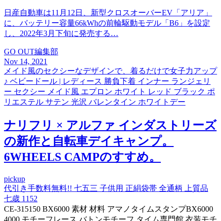
日産自動車は11月12日、新型クロスオーバーEV「アリア」
に、バッテリー容量66kWhの前輪駆動モデル「B6」を設定
し、2022年3月下旬に発売する…
GO OUT編集部
Nov 14, 2021
メイド風のセクシーなデザインで、着るだけで女子力アップ
♪ ベビードール | レディース 勝負下着 インナー ランジェリ
ー セクシー メイド風 エプロン ホワイト レッド ブラック ポ
リエステル サテン 光沢 バレンタイン ホワイトデー
ナリフリ × アルファ インダストリーズ
の新作と自転車デイキャンプ。
6WHEELS CAMPのすすめ。
pickup
代引き手数料無料!! 七五三 子供用 正絹袋帯 全通柄 上質品
七歳 1152
CE-315150 BX6000 素材 材料 アマノタイムスタンプBX6000
4000 モチーフレース バトンモチーフ タイム専門館 衣装モチ