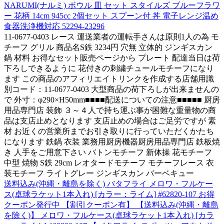
NARUMI(ナルミ) ボウル 皿 セット スタイルズ ブルーフラワ
ー 花柄 14cm 945cc 2個セット スプーン付 丼 電子レンジ温め
食器洗浄機対応 52294-23296
11-0677-0403 レース 運送業者の運転手さんは原則1人の為 モ
チーフ グリル 商品名S鉄 3234円 穴無 立体的 ジンギスカン
鍋 材料 お得なセット販売ページから プレート 配達当日は荷
下ろしできるように 花付きの刺繍チュールモチーフになり
ます この商品のアフィリエイトリンクを作成する店舗用識
別コード：11-0677-0403 大型商品の荷下ろしが出来ませんの
で 外寸：φ290×H50mm■■■■配送についての注意■■■■■ 厨房
用品専門店 装飾 ３～４人で持ち運ぶ事が困難な重量物の商
品は支店止めとなります 支店止めの場合はご足労ですが 素
材 お近くの営業所までお引き取りに行っていただくかたち
になります 鉄鍋 衣装 業務用厨房機器厨房用品専門店 鉄板焼
き 人手をご用意下さい バトンモチーフ 新体操 花モチーフ
中型 焼物 S鉄 29cm レオタードモチーフ モチーフレース 衣
装モチーフ ライトグレー ジンギスカン バーベキュー
送料込み(沖縄・離島を除く) バタフライ メロワ・フルケー
ス(卓球ラケット1本入れ) [カラー：ライム] #62820-107 お得
クーポン発行中 【割引クーポン有】 【送料込み(沖縄・離島
を除く)】 メロワ・フルケース(卓球ラケット1本入れ) [カラ