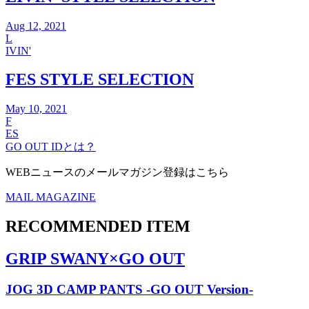
Aug 12, 2021
L
IVIN'
FES STYLE SELECTION
May 10, 2021
F
ES
GO OUT IDとは？
WEBニュースのメールマガジン登録はこちら
MAIL MAGAZINE
RECOMMENDED ITEM
GRIP SWANY×GO OUT
JOG 3D CAMP PANTS -GO OUT Version-