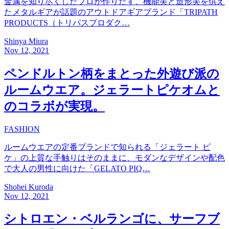
金属を知り尽くしたプロが作りだす、機能美と造形美を供え
たメタルギアが話題のアウトドアギアブランド「TRIPATH
PRODUCTS（トリパスプロダク…
Shinya Miura
Nov 12, 2021
ペンドルトン柄をまとった外遊び派の
ルームウエア。ジェラートピケオムと
のコラボが実現。
FASHION
ルームウエアの定番ブランドで知られる「ジェラート ピ
ケ」の上質な手触りはそのままに、モダンなデザインや配色
で大人の男性に向けた「GELATO PIQ…
Shohei Kuroda
Nov 12, 2021
シトロエン・ベルランゴに、サーフブ