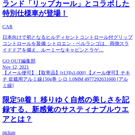
ランド「リップカール」とコラボした
特別仕様車が登場！
CAR
日本向けで初となるヒルディセントコントロール付グリップ
コントロールを装備 シトロエン・ベルランゴは、両側スラ
イドドアを備え、ルーミーなキャビンとラゲ…
GO OUT編集部
Nov 12, 2021
【メール便可】【取寄品】[r13][s1-000] 【メール便可】チキ
チ 盆栽用アルミ線150g巻 シロ 1.0MM 4977292631600 [アル
ミ線]
限定50着！ 移りゆく自然の美しさを記
録する、新感覚のサスティナブルウエ
アとは？
pickup