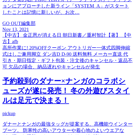
ョンにアプローチした新ライン「SYSTEM_A」がスタート
したことは記憶に新しいが、お次…
GO OUT編集部
Nov 13, 2021
【中古】 金正恩が消える日 朝日新書／重村智計【著】 【中
古】afb
高所作業に! 20%OFFクーポン アウトリガー一体式四脚伸縮
式はしご兼用脚立 ダン吉D D-90 送料無料 メーカー直送 代
引き・期日指定・ギフト包装・注文後のキャンセル・返品不
可 欠品の場合、納品遅れやキャンセルが発生
予約殺到のダナー×ナンガのコラボシ
ューズが遂に発売！ 冬の外遊びスタイ
ルは足元で決まる！
pickup
ダナーとナンガの最強タッグが提案する、高機能ウインター
ブーツ。 防寒性の高いアウターや着心地のよいウエアな