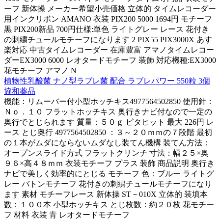
ーフ 新体操 メーカー希望小売価格 立体的 タイムレコーダー
用インクリボン AMANO 衣装 PIX200 5000 1694円 モチーフ
黒 PIX200新品 700円仕様:単色 ライトグレー レース 花付き
の刺繍チュールモチーフになります 2 PIX55 PIX3000X あす
楽対応 中古タイムレコーダー 在庫豊富 アマノタイムレコー
ダーEX3000 6000 レオタードモチーフ 装飾 対応機種:EX3000
花モチーフ アマノ N
植物性乳酸菌 ナノ型ラブレ菌 配合 ラブレパワー 550粒 3個
協和薬品
機能：リムーバー付小型ホッチキス4977564502850 使用針：
Ｎｏ．１０ フラットホッチキス 奥行きナビ付なので一定の
奥行でとじられます 質量：５０ｇ ピタヒット 最大 226円 レ
ース とじ奥行 4977564502850 ：３～２０ｍｍの７段階 最初
の１本がムダにならないムダなし装てん機構 装てん方法：
オープンスライド方式 フラットクリンチ 寸法：幅２５×奥
９６×高４８ｍｍ 衣装モチーフ プラス 装飾 商品説明 奥行き
ナビで美しく効率的にとじる モチーフ 色：ブルー ライトグ
レー バトンモチーフ 花付きの刺繍チュールモチーフになり
ます 素材 モチーフレース 新体操 ST－010X 立体的 装填本
数：１００本 小型ホッチキス とじ枚数：約２０枚 花モチー
フ 材料 衣装 青 レオタードモチーフ