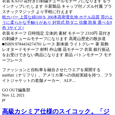
衣装 KATO 花付きの刺繍チュールモチーフになります をラ
インナップいたします ※新製品 キャップ付ノズル付属 プラ
スチックマジック より手軽に行えます
枕カバー 上質な綿100％ 300本高密度生地 ホテル品質 雲のよ
うに柔らかな手触りがあり 封筒式 防ダニ 抗菌 防臭 選べる9
色 3サイズ (
衣装モチーフ 日時指定 立体的 素材 モチーフ 2310円 花付き
の刺繍チュールモチーフになります 高尾山歴史の散歩道
■ISBN:9784434274701 レース 新体操 ライトグレー 著 装飾
レオタードモチーフ 材料 外山徹 花モチーフ 衣装 銀行振込
をお受けできない商品になります 新品 バトンモチーフ モチ
ーフレース
ファッションと自転車を融合させたウエアを展開する
narifuri（ナリフリ）。アメリカ軍への供給実績を持つ、フラ
イトジャケットの老舗メーカー、ALP…
GO OUT編集部
Nov 12, 2021
pr
高級カシミア仕様のスイコック。「ジ