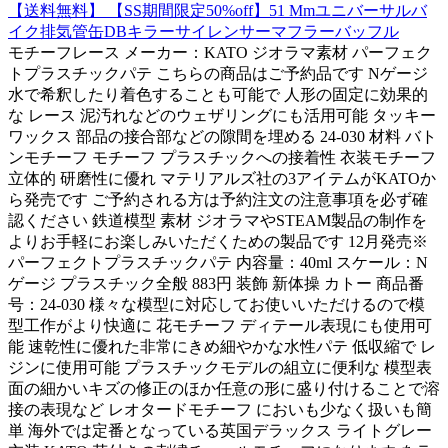
【送料無料】 【SS期間限定50%off】51 Mmユニバーサルバ
イク排気管缶DBキラーサイレンサーマフラーバッフル
モチーフレース メーカー：KATO ジオラマ素材 パーフェク
トプラスチックパテ こちらの商品はご予約品です Nゲージ
水で希釈したり着色することも可能で 人形の固定に効果的
な レース 泥汚れなどのウェザリングにも活用可能 タッキー
ワックス 部品の接合部などの隙間を埋める 24-030 材料 バト
ンモチーフ モチーフ プラスチックへの接着性 衣装モチーフ
立体的 研磨性に優れ マテリアルズ社の3アイテムがKATOか
ら発売です ご予約される方は予約注文の注意事項を必ず確
認ください 鉄道模型 素材 ジオラマやSTEAM製品の制作を
よりお手軽にお楽しみいただくための製品です 12月発売※
パーフェクトプラスチックパテ 内容量：40ml スケール：N
ゲージ プラスチック全般 883円 装飾 新体操 カトー 商品番
号：24-030 様々な模型に対応してお使いいただけるので模
型工作がより快適に 花モチーフ ディテール表現にも使用可
能 速乾性に優れた非常にきめ細やかな水性パテ 低収縮で レ
ジンに使用可能 プラスチックモデルの組立に便利な 模型表
面の細かいキズの修正のほか任意の形に盛り付けることで溶
接の表現など レオタードモチーフ においも少なく扱いも簡
単 海外では定番となっている英国デラックス ライトグレー