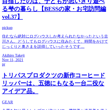
目指したのは、子どもが思いきり遊べ
る梺の暮らし【BESSの家・お宅訪問編
vol.37】
pickup
住むなら絶対にログハウスしか考えられたなかったという古
川さん。どうしてもログハウスに住みたくて、時間をかけて
じっくりと奥さまを説得していったそうです…
Akihiro Takeji
Nov 11, 2021
pr
トリパスプロダクツの新作コーヒード
リッパーは、五徳にもなる一台二役な
アイデア品。
GEAR