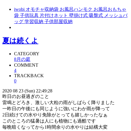
iwobi オモチャ収納袋 お風呂ハンモク お風呂おもちゃ
袋 子供玩具 片付けネット 壁掛け式 吸盤式 メッシュバ
ッグ 学習収納 子供部屋収納
夏は続くよ
CATEGORY
8月の庭
COMMENT
4
TRACKBACK
0
2020 08 23 (Sun) 22:49:28
昨日のお昼過ぎのこと
雷鳴とどろき、激しい大粒の雨がしばらく降りました
一昨日の午後にも同じように強いにわか雨が降って
2日続けての水やり免除がとっても嬉しかったなぁ
このところの猛暑は人にも植物にも過酷です
毎晩暗くなってから1時間余りの水やりは結構大変