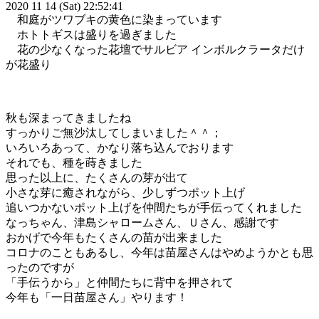
2020 11 14 (Sat) 22:52:41
和庭がツワブキの黄色に染まっています
ホトトギスは盛りを過ぎました
花の少なくなった花壇でサルビア インボルクラータだけ
が花盛り
秋も深まってきましたね
すっかりご無沙汰してしまいました＾＾；
いろいろあって、かなり落ち込んでおります
それでも、種を蒔きました
思った以上に、たくさんの芽が出て
小さな芽に癒されながら、少しずつポット上げ
追いつかないポット上げを仲間たちが手伝ってくれました
なっちゃん、津島シャロームさん、Ｕさん、感謝です
おかげで今年もたくさんの苗が出来ました
コロナのこともあるし、今年は苗屋さんはやめようかとも思
ったのですが
「手伝うから」と仲間たちに背中を押されて
今年も「一日苗屋さん」やります！