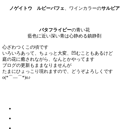
ノゲイトウ ルビーパフェ
、ワインカラーの
サルビア
バタフライピー
の青い花
藍色に近い深い青は心静める鎮静剤
心ざわつくこの頃です
いろいろあって、ちょっと大変、凹むこともあるけど
庭の花に癒されながら、なんとかやってます
ブログの更新もままなりませんが
たまにひょっこり現れますので、どうぞよろしくです
o(*⌒―⌒*)o♪