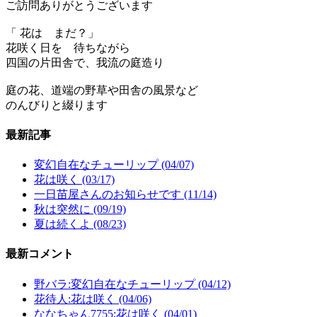
ご訪問ありがとうございます
「 花は まだ？」
花咲く日を 待ちながら
四国の片田舎で、我流の庭造り
庭の花、道端の野草や田舎の風景など
のんびりと綴ります
最新記事
変幻自在なチューリップ (04/07)
花は咲く (03/17)
一日苗屋さんのお知らせです (11/14)
秋は突然に (09/19)
夏は続くよ (08/23)
最新コメント
野バラ:変幻自在なチューリップ (04/12)
花待人:花は咲く (04/06)
ななちゃん7755:花は咲く (04/01)