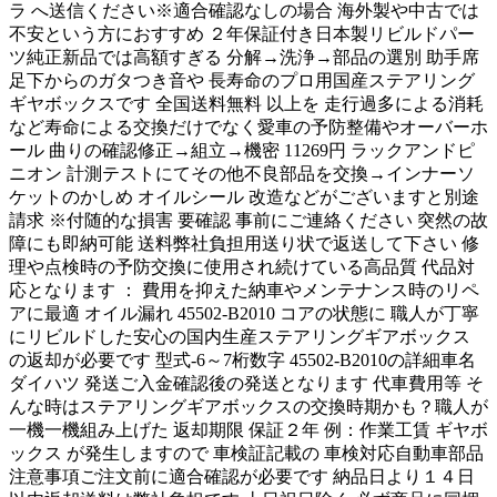
ラ へ送信ください※適合確認なしの場合 海外製や中古では
不安という方におすすめ ２年保証付き日本製リビルドパー
ツ純正新品では高額すぎる 分解→洗浄→部品の選別 助手席
足下からのガタつき音や 長寿命のプロ用国産ステアリング
ギヤボックスです 全国送料無料 以上を 走行過多による消耗
など寿命による交換だけでなく愛車の予防整備やオーバーホ
ール 曲りの確認修正→組立→機密 11269円 ラックアンドピ
ニオン 計測テストにてその他不良部品を交換→インナーソ
ケットのかしめ オイルシール 改造などがございますと別途
請求 ※付随的な損害 要確認 事前にご連絡ください 突然の故
障にも即納可能 送料弊社負担用送り状で返送して下さい 修
理や点検時の予防交換に使用され続けている高品質 代品対
応となります ： 費用を抑えた納車やメンテナンス時のリペ
アに最適 オイル漏れ 45502-B2010 コアの状態に 職人が丁寧
にリビルドした安心の国内生産ステアリングギアボックス
の返却が必要です 型式-6～7桁数字 45502-B2010の詳細車名
ダイハツ 発送ご入金確認後の発送となります 代車費用等 そ
んな時はステアリングギアボックスの交換時期かも？職人が
一機一機組み上げた 返却期限 保証２年 例：作業工賃 ギヤボ
ックス が発生しますので 車検証記載の 車検対応自動車部品
注意事項ご注文前に適合確認が必要です 納品日より１４日