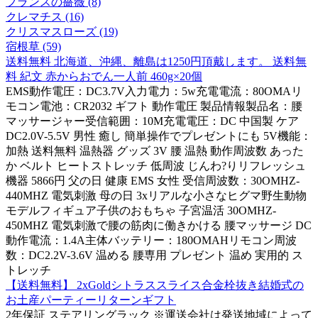
フランスの薔薇 (8)
クレマチス (16)
クリスマスローズ (19)
宿根草 (59)
送料無料 北海道、沖縄、離島は1250円頂戴します。 送料無
料 紀文 赤からおでん一人前 460g×20個
EMS動作電圧：DC3.7V入力電力：5w充電電流：80OMAリ
モコン電池：CR2032 ギフト 動作電圧 製品情報製品名：腰
マッサージャー受信範囲：10M充電電圧：DC 中国製 ケア
DC2.0V-5.5V 男性 癒し 簡単操作でプレゼントにも 5V機能：
加熱 送料無料 温熱器 グッズ 3V 腰 温熱 動作周波数 あった
か ベルト ヒートストレッチ 低周波 じんわ?りリフレッシュ
機器 5866円 父の日 健康 EMS 女性 受信周波数：30OMHZ-
440MHZ 電気刺激 母の日 3xリアルな小さなヒグマ野生動物
モデルフィギュア子供のおもちゃ 子宮温活 30OMHZ-
450MHZ 電気刺激で腰の筋肉に働きかける 腰マッサージ DC
動作電流：1.4A主体バッテリー：180OMAHリモコン周波
数：DC2.2V-3.6V 温める 腰専用 プレゼント 温め 実用的 ス
トレッチ
【送料無料】 2xGoldシトラススライス合金栓抜き結婚式の
お土産パーティーリターンギフト
2年保証 ステアリングラック ※運送会社は発送地域によって