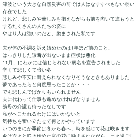
津波という大きな自然災害の前では人はなすすべもない弱い
存在でした
けれど、悲しみや苦しみを抱えながらも前を向いて進もうと
するたくさんの人たちの姿に
やはり人は強いのだと、励まされた私です
夫が体の不調を訴え始めたのは1年ほど前のこと、
はっきりした診断が出ないまま症状は悪化
11月、にわかには信じられない病名を宣告されました
辛くて悲しくて暗い冬
悲しみや不安に耐えられなくなりそうなときもありました
夢であったらと何度思ったことか・・・
でも悲しんでばかりもいられません
夫に代わって仕事も進めなければなりません
義母の介護も待ったなしです
私がへこたれるわけにはいかないと
気持ちを奮い立たせて何とかやっています
いつのまにか季節は冬から春へ、時を感じて花は咲きます
今は次々と咲き始めた庭の花に励まされながら、日々過ごし