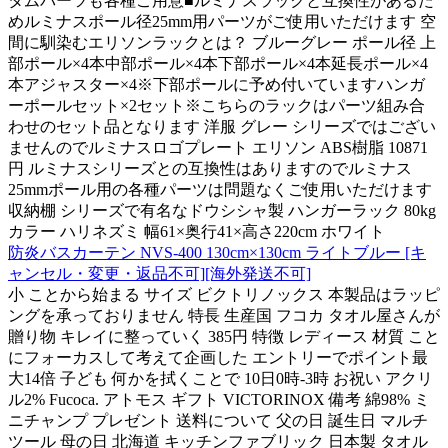
タムパーツも各種ご用意■ルミナスラックと互換性があるた
めルミナスポール径25mm用パーツがご使用いただけます 空
間に馴染むエリソンラックとは？ ブルーグレー ポール径 上
部ポール×4本中部ポール×4本下部ポール×4本延長ポール×4
本アジャスター×4※下部ポールに予め付いていますハンガ
ーポールセット×2セット※こちらのラックはパーツ組み合
わせのセット品となります 洋服 グレー シリーズではござい
ませんのでルミナスロゴプレート エリソン ABS樹脂 10871
円 ルミナスシリーズとの互換性はありますのでルミナス
25mmポール用の各種パーツは問題なくご使用いただけます
収納棚 シリーズで有名なドウシシャ製 ハンガーラック 80kg
カラー ハリネズミ 幅61×奥行41×高さ220cm ホワイト
防炎バスカーテン NVS-400 130cm×130cm ライトブルー [キ
ャンセル・変更・返品不可][海外発送不可]
小 ことから始まる サイズ ビクトリノックス 本製品はラッピ
ングを承っておりません 特長 生産国 フコカ タオル屋さんが
贈り物 キレイに整っていく 385円 特徴 レディース 材質 こと
にフォーカスして考えて企画した エントリーでポイント最
大14倍 子ども 何かを拭くことで 10日0時-3時 お祝い アクリ
ル2% Fucoca. アトモス ギフト VICTORINOX 備考 綿98% ミ
ニチャンプ プレゼント 送料について 父の日 誕生日 マルチ
ツール 母の日 北海道 キッチンファブリック 日本製 タオル