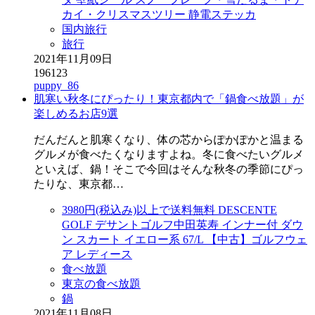
カイ・クリスマスツリー 静電ステッカ
国内旅行
旅行
2021年11月09日
196123
puppy_86
肌寒い秋冬にぴったり！東京都内で「鍋食べ放題」が
楽しめるお店9選
だんだんと肌寒くなり、体の芯からぽかぽかと温まる
グルメが食べたくなりますよね。冬に食べたいグルメ
といえば、鍋！そこで今回はそんな秋冬の季節にぴっ
たりな、東京都…
3980円(税込み)以上で送料無料 DESCENTE
GOLF デサントゴルフ中田英寿 インナー付 ダウ
ン スカート イエロー系 67/L 【中古】ゴルフウェ
ア レディース
食べ放題
東京の食べ放題
鍋
2021年11月08日