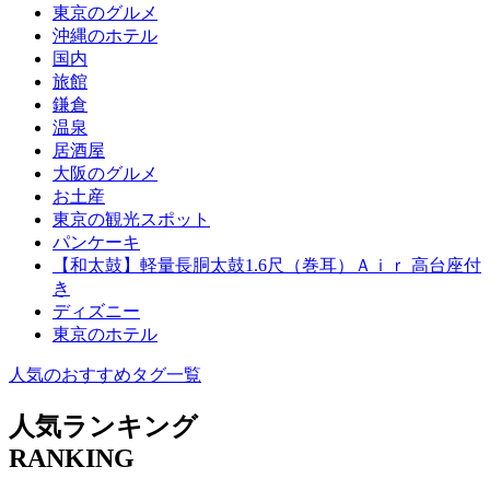
東京のグルメ
沖縄のホテル
国内
旅館
鎌倉
温泉
居酒屋
大阪のグルメ
お土産
東京の観光スポット
パンケーキ
【和太鼓】軽量長胴太鼓1.6尺（巻耳）Ａｉｒ 高台座付
き
ディズニー
東京のホテル
人気のおすすめタグ一覧
人気ランキング
RANKING