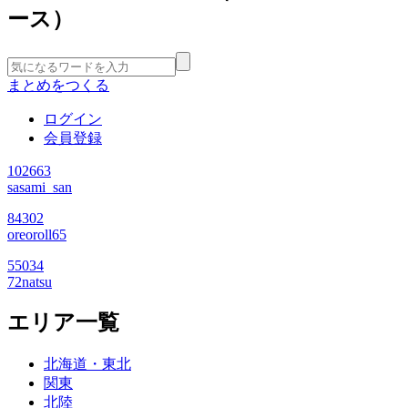
ース）
まとめをつくる
ログイン
会員登録
102663
sasami_san
84302
oreoroll65
55034
72natsu
エリア一覧
北海道・東北
関東
北陸