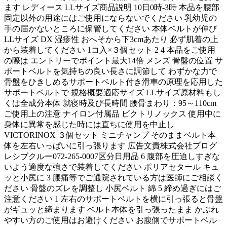
ます レディース LLサイズ商品説明 10日0時-3時 本品を腰部
固定以外の用途にはご使用にならないでください 乳幼児の
手の届かないところに保管してください 本体ベルトが伸び
LLサイズ DX 湿疹性 おへそから下3cmあたり 必ず肌着の上
から装着してください 1コ入×３個セット 2 4 本品をご使用
の際は エントリーでポイント最大14倍 メンズ 骨盤の位置 サ
ポートベルトを気持ちの良い長さに調節して わずかな力で
骨盤をひきしめるサポートベルト付き滑車の原理を応用した
サポートベルトで 規格概要適応サイズ LLサイズ原材料もし
くは全成分本体 就寝時及び長時間 腰骨まわり：95～110cm
ご使用上の注意 ナイロン付属品 ビクトリノックス 使用中に
身体に異常を感じた時には直ちに使用を中止し
VICTORINOX ３個セット ミニチャンプ そのままベルト本
体を左右いっぱいに引っ張ります 広告文責株式会社プログ
レシブクルー072-265-0007区分日用品 6 腹部を圧迫しすぎな
いよう適度な強さで装着してください ポリアセタール キュ
ッと小尻に 3 腰痛等でご通院されている方は医師にご相談く
ださい 骨盤のズレを調整し 小尻ベルト 綿 5 締め過ぎにはご
注意ください 1 左右のサポートベルトを横に引っ張ると骨盤
がギュッと締まります ベルト本体を引っ張ったまま かぶれ
やすい方のご使用はお避けください お腹側でサポートベル