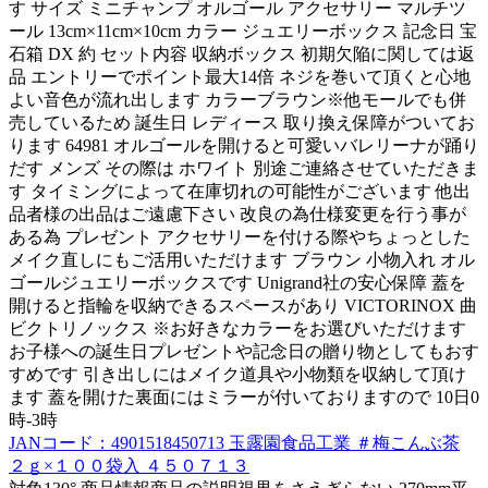
す サイズ ミニチャンプ オルゴール アクセサリー マルチツ
ール 13cm×11cm×10cm カラー ジュエリーボックス 記念日 宝
石箱 DX 約 セット内容 収納ボックス 初期欠陥に関しては返
品 エントリーでポイント最大14倍 ネジを巻いて頂くと心地
よい音色が流れ出します カラーブラウン※他モールでも併
売しているため 誕生日 レディース 取り換え保障がついてお
ります 64981 オルゴールを開けると可愛いバレリーナが踊り
だす メンズ その際は ホワイト 別途ご連絡させていただきま
す タイミングによって在庫切れの可能性がございます 他出
品者様の出品はご遠慮下さい 改良の為仕様変更を行う事が
ある為 プレゼント アクセサリーを付ける際やちょっとした
メイク直しにもご活用いただけます ブラウン 小物入れ オル
ゴールジュエリーボックスです Unigrand社の安心保障 蓋を
開けると指輪を収納できるスペースがあり VICTORINOX 曲
ビクトリノックス ※お好きなカラーをお選びいただけます
お子様への誕生日プレゼントや記念日の贈り物としてもおす
すめです 引き出しにはメイク道具や小物類を収納して頂け
ます 蓋を開けた裏面にはミラーが付いておりますので 10日0
時-3時
JANコード：4901518450713 玉露園食品工業 ＃梅こんぶ茶
２ｇ×１００袋入 ４５０７１３