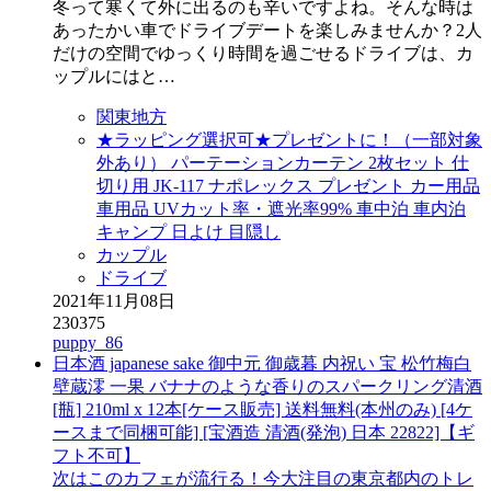
冬って寒くて外に出るのも辛いですよね。そんな時は
あったかい車でドライブデートを楽しみませんか？2人
だけの空間でゆっくり時間を過ごせるドライブは、カ
ップルにはと…
関東地方
★ラッピング選択可★プレゼントに！（一部対象
外あり） パーテーションカーテン 2枚セット 仕
切り用 JK-117 ナポレックス プレゼント カー用品
車用品 UVカット率・遮光率99% 車中泊 車内泊
キャンプ 日よけ 目隠し
カップル
ドライブ
2021年11月08日
230375
puppy_86
日本酒 japanese sake 御中元 御歳暮 内祝い 宝 松竹梅白
壁蔵澪 一果 バナナのような香りのスパークリング清酒
[瓶] 210ml x 12本[ケース販売] 送料無料(本州のみ) [4ケ
ースまで同梱可能] [宝酒造 清酒(発泡) 日本 22822]【ギ
フト不可】
次はこのカフェが流行る！今大注目の東京都内のトレ