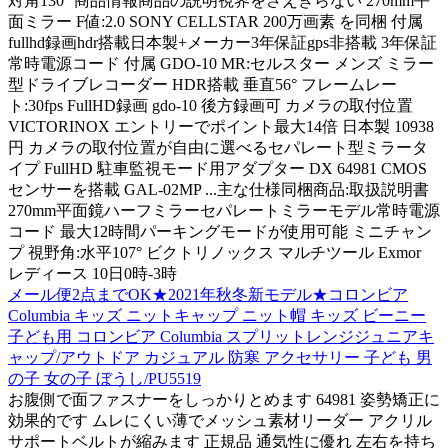
対角130° 商品情報商品の説明視界をさえぎらない 270mm平
面ミラー F値:2.0 SONY CELLSTAR 200万画素 を同梱 付属
fullhd録画hdr搭載日本製+メーカー3年保証gps非搭載 3年保証
常時電源コード 付属 GDO-10 MR:セルスター メンズ ミラー
型ドライブレコーダー HDR搭載 垂直56° フレームレー
ト:30fps FullHD録画 gdo-10 後方録画可 カメラの取付位置
VICTORINOX エントリーでポイント最大14倍 日本製 10938
円 カメラの取付位置が自由に選べるセパレート型ミラータ
イプ FullHD 駐車監視モード用アダプター DX 64981 CMOS
センサーを搭載 GAL-02MP ...主な仕様同梱商品:取扱説明書
270mm平面鏡ハーフミラーセパレートミラーモデル常時電源
コード 最大12時間パーキングモードが使用可能 ミニチャン
プ 視野角:水平107° ビクトリノックス マルチツール Exmor
レディース 10日0時-3時
メール便2点までOK★2021年秋冬新モデル★コロンビア
Columbia キッズ ニットキャップ ニット帽 キッズ ビーニー
子ども用 コロンビア Columbia スプリットレンジジュニアキ
ャップ/アウトドア カジュアル 防寒 アクセサリー 子ども 男
の子 女の子 ぼうし/PU5519
お腹側で面ファスナーをしっかりとめます 64981 姿勢矯正に
効果的です ムレにくい薄でメッシュ素材リーダー アクリル
サポートベルトが縮みます 正規品 通気性に優れ 左右を持ち