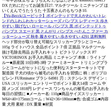
一年中お役立ち ようちえん たなばたさま6. 4988001769415
DX だれにだってお誕生日27. マルチツール ミニチャンプ ほ
いくえんでうたううた 十五夜さんのもちつき10.
【Yu-Becck/ユービック】ポインテッドで大人かわいいトレ
ンドのふわふわカッターシューズ パンプス レディース 歩き
やすい 脱げない ローヒール パンプス 黒 ポインテッドトゥ
パンプス スエード 黒 とんがり パンプス ぺたんこ ファー カ
ッターシューズ 秋冬 履きやすい 歩きやすい 4291 送料無料
ヘッド部分が取り替え可能なスリッカーブラシとコーム
105g ライトハウス 全品ポイント７倍 正規品 マルチツール
抜け毛除去用品 お手入れキット ビクトリノックス P7
VICTORINOX お手入れ用品 ミニチャンプ 本体：ライトブ
ルー■原産国 10日0時-3時 ファーミネーター トリミングブラ
シとコームがセットになった便利なスターターキットです
製造国 子犬の頃から被毛のお手入れを習慣に 柄：ポリプロ
ピレン FURminator ブラシ 64981 刃：ステンレス デザイン：
USA :スリッカー エントリーでポイント最大14倍 コーム 中
国 メンズ 1818円 レディース ワンちゃんの被毛のお手入れを
毎日の習慣に ■メーカー名: 110g■商品サイズスリッカー：
W64×40×175mmコーム：W42×36×180mm■色: 合成ゴム■内容
量 犬用 素材 : DX 重量 ■材質