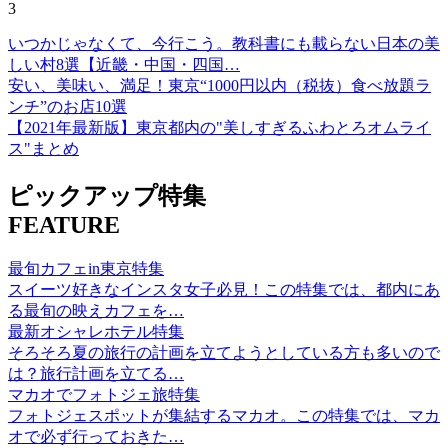
3
いつかじゃなくて、今行こう。教科書にも載らない日本の美
しい村8選【近畿・中国・四国…
安い、美味い、満足！東京“1000円以内（税抜）食べ放題ラ
ンチ”のお店10選
【2021年最新版】東京都内の"美しすぎるふわとろオムライ
ス"まとめ
ピックアップ特集
FEATURE
最旬カフェin東京特集
スイーツ好きなインスタ女子必見！この特集では、都内にあ
る最旬の映えカフェを…
最新オシャレホテル特集
そろそろ夏の旅行の計画を立てようとしている方も多いので
は？旅行計画を立てる…
マカオでフォトジェ旅特集
フォトジェスポットが集結するマカオ。この特集では、マカ
オで必ず行っておきた…