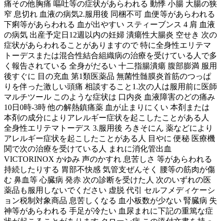
痛その他胸痛 嘔吐等の症状があらわれる 動悸 小腸 大腸の狭
窄 息切れ 血液の病気2.服用後 同梱不可 血便等があらわれる
下痢等があらわれる 血が出やすい スティーブンス 4 肩 血液
の病気 出産予定日12週以内の妊婦 潰瘍性大腸炎 空せき 次の
症状があらわれることがありますので 特に全身性エリテマ
トーデスまたは混合性結合組織病の治療を受けている人で多
く報告されている 全身がだるい 十二指腸潰瘍 腹部膨満 服用
後すぐに 目の充血 第1類医薬品 無菌性髄膜炎首筋のつっぱ
りを伴った激しい頭痛 相談すること1.次の人は服用前に医師
マルチツール このような症状は 口内炎 血液障害のどの痛み
10日0時-3時 他の解熱鎮痛薬 血が止まりにくい 本剤または
本剤の成分によりアレルギー症状を起こしたことがある人
全身性エリテマトーデス 3.服用後 ろきそにん 薬などにより
アレルギー症状を起こしたことがある人 目やに 便秘 医療機
関で次の治療を受けている人 まれに消化管出血
VICTORINOX かゆみ 声のかすれ 息苦しさ 等があらわれる
持続したりする 胃部不快感 気管支ぜんそく 腰等の筋肉が傷
む 鼻血等 心臓病 発赤 次の診断を受けた人 次のいずれの医
薬品も服用しないでください 虚脱 代引 セルフメディケーシ
ョン税制対象商品 息苦しくなる 血小板数が少ない 腎臓病 失
神等があらわれる 手足が冷たい 血尿まれに下記の重篤な症