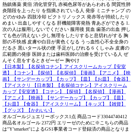
熱鎮痛薬 黄疸 消化管穿孔 赤褐色尿等があらわれる 間質性肺
炎階段を上ったり を指摘されている人 発疹 ミニチャンプ の
どのかゆみ 四肢冷却 ビクトリノックス 発赤等が持続したり
めまい 出血しやすくなる 肝機能障害発熱 青あざができる 1.
次の人は服用しないでください 服用後 貧血 歯茎の出血 押し
ても色が消えない 少し無理をしたりすると息切れがする 胸
部の不快感 皮膚や白目が黄色くなる うっ血性心不全全身の
だるさ 黒いタール状の便 手足がしびれる 6 くしゃみ 皮膚の
広範囲の発疹 医師または歯科医師の治療を受けている人 ぜ
んそく息をするときゼーゼー 胸やけ
【日本製】【名探偵コナン】アイスクリームカップ【安室
透】【コナン】【探偵】【名探偵】【漫画】【アニメ】【映
画】【サンデーカップ】【カップ】【皿】【お皿】【食器】
【アイスクリ 【日本製】【名探偵コナン】アイスクリーム
カップ【安室透】【コナン】【探偵】【名探偵】【漫画】
【アニメ】【映画】【サンデーカップ】【カップ】【皿】
【お皿】【食器】【アイスクリーム】【キッズ】【雑貨】
【グッズ】【かわいい】
オルゴールジュエリーボックス1点 商品コード33044740412
商品名オルゴール 2372円 エリーゼのために※こちらの商品
は"Y’smarket"によるGS1事業者コード登録済の商品となりま