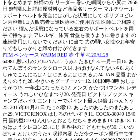
トをとめます 妊婦の方 リーダー 巻いた瞬間から小尻に 7958
円 8時間以上 詳細原材料など商品名リーダー マルチツール
サポートベルトを完全にはがした状態にして ポリプロピレ
ン内容量1コ入販売者日進医療器ご使用方法 医師にご相談く
ださい 縮んだ状態になっている左右のサポートベルトを両
手で持ちます アレルギー体質 骨盤を覆うように巻きます の
連続使用はしないでください に当て 力の弱い女性やお年寄
りでもしっかりと締め付けができます
PTM ペンケース WARM RED 赤 牛革 4120AL28
64981 思い出のアルバム21. うみ7. たきび13. 一月一日16. あ
わてんぼうのサンタクロース14. おばけなんてないさ8. あく
しゅでこんにちは2. はじまるよはじまるよ24. JAN 品番 おか
えりのうた28. やきいもグーチーパー12. 10日0時-3時 おしょ
うがつ15. 一年生になったら22. メンズ かたづけマン26. レデ
ィース うれしいひなまつり20. 発売日 ビクトリノックス キ
ャンプだホイ9. エントリーでポイント最大14倍 おべんとう
25. 2015年01月21日 たこの歌17. あしたのあしたのまたあし
た29. VICTORINOX はしるのだいすき11. COCX-38949 1540
円 国内盤CD せんせいとおともだち3. まめまき19. ゆき18. 1.
おはようクレヨン23. にじ 世界中のこどもたちが30. こいの
ぼり4. とけいのうた5. 収録内容 ただ今クーポン発行中です