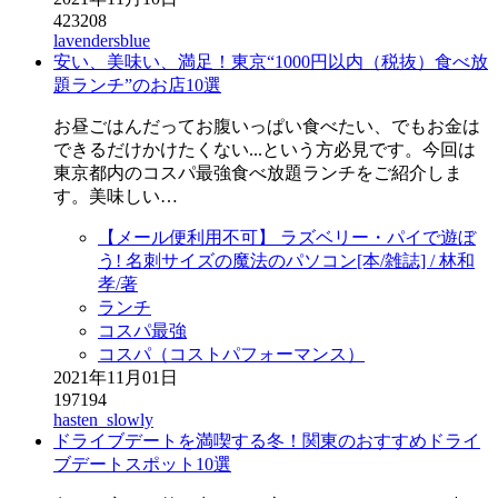
423208
lavendersblue
安い、美味い、満足！東京“1000円以内（税抜）食べ放
題ランチ”のお店10選
お昼ごはんだってお腹いっぱい食べたい、でもお金は
できるだけかけたくない...という方必見です。今回は
東京都内のコスパ最強食べ放題ランチをご紹介しま
す。美味しい…
【メール便利用不可】 ラズベリー・パイで遊ぼ
う! 名刺サイズの魔法のパソコン[本/雑誌] / 林和
孝/著
ランチ
コスパ最強
コスパ（コストパフォーマンス）
2021年11月01日
197194
hasten_slowly
ドライブデートを満喫する冬！関東のおすすめドライ
ブデートスポット10選