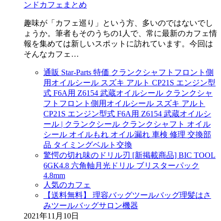
ンドカフェまとめ
趣味が「カフェ巡り」という方、多いのではないでし
ょうか。筆者もそのうちの1人で、常に最新のカフェ情
報を集めては新しいスポットに訪れています。今回は
そんなカフェ…
通販 Star-Parts 特価 クランクシャフトフロント側
用オイルシール スズキ アルト CP21S エンジン型
式 F6A用 Z6154 武蔵オイルシール クランクシャ
フトフロント側用オイルシール スズキ アルト
CP21S エンジン型式 F6A用 Z6154 武蔵オイルシ
ール | クランクシール クランクシャフト オイル
シール オイルもれ オイル漏れ 車検 修理 交換部
品 タイミングベルト交換
驚愕の切れ味のドリル刃 [新掲載商品] BIC TOOL
6GK4.8 六角軸月光ドリル ブリスターパック
4.8mm
人気のカフェ
【送料無料】 理容バッグツールバッグ理髪はさ
みツールバッグサロン機器
2021年11月10日