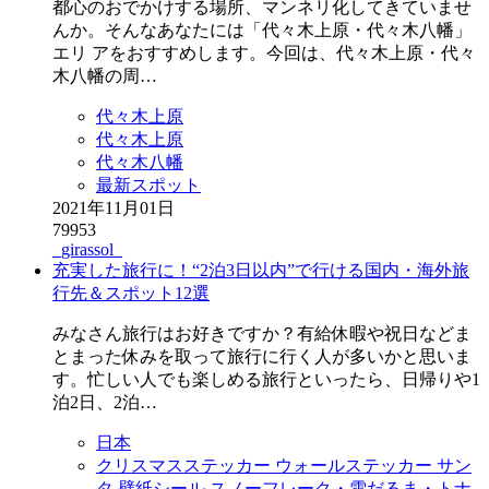
都心のおでかけする場所、マンネリ化してきていませ
んか。そんなあなたには「代々木上原・代々木八幡」
エリ アをおすすめします。今回は、代々木上原・代々
木八幡の周…
代々木上原
代々木上原
代々木八幡
最新スポット
2021年11月01日
79953
_girassol_
充実した旅行に！“2泊3日以内”で行ける国内・海外旅
行先＆スポット12選
みなさん旅行はお好きですか？有給休暇や祝日などま
とまった休みを取って旅行に行く人が多いかと思いま
す。忙しい人でも楽しめる旅行といったら、日帰りや1
泊2日、2泊…
日本
クリスマスステッカー ウォールステッカー サン
タ 壁紙シール スノーフレーク・雪だるま・トナ