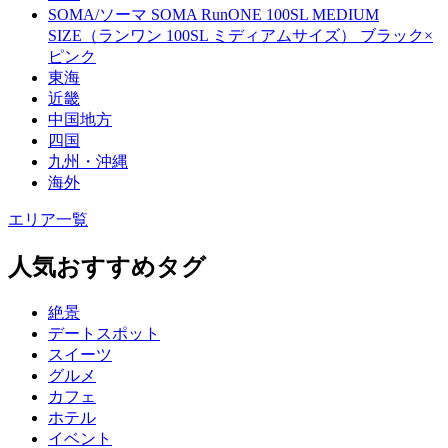
SOMA/ソーマ SOMA RunONE 100SL MEDIUM
SIZE（ランワン 100SL ミディアムサイズ） ブラック×
ピンク
東海
近畿
中国地方
四国
九州・沖縄
海外
エリア一覧
人気おすすめタグ
絶景
デートスポット
スイーツ
グルメ
カフェ
ホテル
イベント