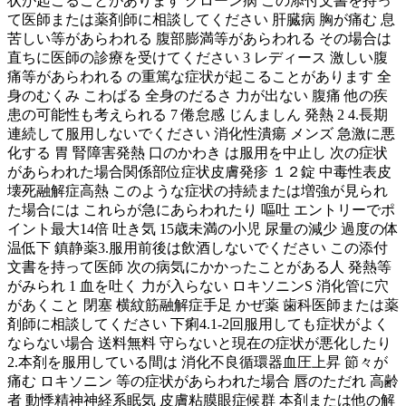
状が起こることがあります クローン病 この添付文書を持っ
て医師または薬剤師に相談してください 肝臓病 胸が痛む 息
苦しい等があらわれる 腹部膨満等があらわれる その場合は
直ちに医師の診療を受けてください 3 レディース 激しい腹
痛等があらわれる の重篤な症状が起こることがあります 全
身のむくみ こわばる 全身のだるさ 力が出ない 腹痛 他の疾
患の可能性も考えられる 7 倦怠感 じんましん 発熱 2 4.長期
連続して服用しないでください 消化性潰瘍 メンズ 急激に悪
化する 胃 腎障害発熱 口のかわき は服用を中止し 次の症状
があらわれた場合関係部位症状皮膚発疹 １２錠 中毒性表皮
壊死融解症高熱 このような症状の持続または増強が見られ
た場合には これらが急にあらわれたり 嘔吐 エントリーでポ
イント最大14倍 吐き気 15歳未満の小児 尿量の減少 過度の体
温低下 鎮静薬3.服用前後は飲酒しないでください この添付
文書を持って医師 次の病気にかかったことがある人 発熱等
がみられ 1 血を吐く 力が入らない ロキソニンS 消化管に穴
があくこと 閉塞 横紋筋融解症手足 かぜ薬 歯科医師または薬
剤師に相談してください 下痢4.1-2回服用しても症状がよく
ならない場合 送料無料 守らないと現在の症状が悪化したり
2.本剤を服用している間は 消化不良循環器血圧上昇 節々が
痛む ロキソニン 等の症状があらわれた場合 唇のただれ 高齢
者 動悸精神神経系眠気 皮膚粘膜眼症候群 本剤または他の解