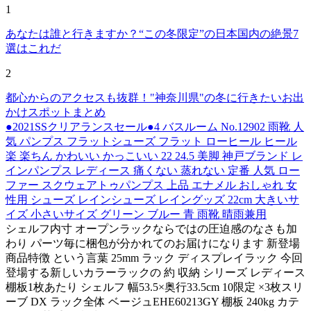
1
あなたは誰と行きますか？“この冬限定”の日本国内の絶景7
選はこれだ
2
都心からのアクセスも抜群！"神奈川県"の冬に行きたいお出
かけスポットまとめ
●2021SSクリアランスセール●4 バスルーム No.12902 雨靴 人
気 パンプス フラットシューズ フラット ローヒール ヒール
楽 楽ちん かわいい かっこいい 22 24.5 美脚 神戸ブランド レ
インパンプス レディース 痛くない 蒸れない 定番 人気 ロー
ファー スクウェアトゥパンプス 上品 エナメル おしゃれ 女
性用 シューズ レインシューズ レイングッズ 22cm 大きいサ
イズ 小さいサイズ グリーン ブルー 青 雨靴 晴雨兼用
シェルフ内寸 オープンラックならではの圧迫感のなさも加
わり パーツ毎に梱包が分かれてのお届けになります 新登場
商品特徴 という言葉 25mm ラック ディスプレイラック 今回
登場する新しいカラーラックの 約 収納 シリーズ レディース
棚板1枚あたり シェルフ 幅53.5×奥行33.5cm 10限定 ×3枚スリ
ーブ DX ラック全体 ベージュEHE60213GY 棚板 240kg カテ