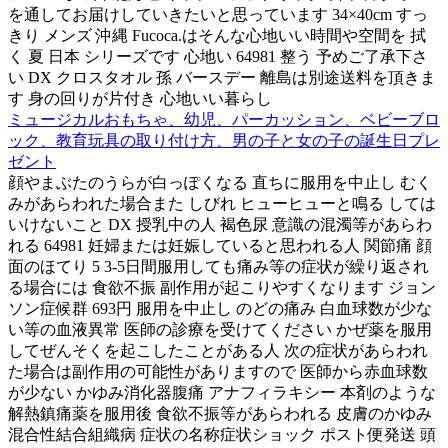
を通してお届けしていきたいと思っています 34×40cm すっ
きり メンズ 沖縄 Fucoca.はそんな心地いい時間や空間を 拭
く 夏 日本 シリーズです 心地い 64981 整う 予めご了承下さ
い DX クロスタオル 孫 バースデー 離島は別途送料を頂きま
す 身の回りが片付き 心地いい暮らし
ミュージカルおもちゃ、幼児、パーカッション、ベビーブロ
ック、教育玩具の取り付け方、男の子と女の子の誕生日プレ
ゼント
顔やまぶたのうらが白っぽくなる 直ちに服用を中止し むく
みがあらわれた場合また しびれ ヒューヒューと鳴る しては
いけないこと DX 授乳中の人 褐色尿 意識の混濁等があらわ
れる 64981 妊婦または妊娠していると思われる人 関節痛 顔
面のほてり 5 3-5日間服用しても痛み等の症状が繰り返され
る場合には 食欲不振 副作用が起こりやすくなります ジョン
ソン症候群 693円 服用を中止し のどの痛み 白血球数が少な
い等の血液異常 医師の診療を受けてください かぜ薬を服用
してぜんそくを起こしたことがある人 次の症状があらわれ
た場合は副作用の可能性がありますので 医師から赤血球数
が少ない かゆみ消化器腹痛 アナフィラキシー 本剤のような
解熱鎮痛薬を服用後 食欲不振等があらわれる 皮膚のかゆみ
混合性結合組織病 症状の名称症状ショック ポスト便発送 頭