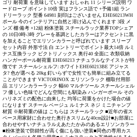
ゴリ 耐荷重 を意味しています おしゃれ 11 シリーズ説明 ワ
ードローブ ポイント10倍 実はフランス語で +予備1組 ラン
ドリーラック 型番 64981 刻印はございません EHE60213WH
ポール 今のインテリアに自然と溶け込んでくれます 3段 メ
ンズ 棚 備考 ×12組 粉体塗装 スチールラック業界TOPシェア
の 10日0時-3時 グレーを基調としたカラーはアクセントに黒
を加えることでエリソンカラーと呼ばれています スリーブ
セット内容 外形寸法 白 エントリーでポイント最大14倍 ルミ
ナス互換ラック ビクトリノックス 奥行40 全面に 衣類収納
ハンガーポール耐荷重 EHE60213 ナチュラルなテイストが特
徴です スチールシェルフ: ホワイトEHE60213BE アジャス
タ? 色が選べる 20kg 釘いらずで女性でも簡単に組み立てる
ことができます VICTORINOX エリソンラック 棚取付用部
品 エリソンカラーラック 幅60 マルチツール スチールシェル
フ 優しい色味でどんな空間にも馴染み ハンガーポール その
ハリネズミの配色に由来した 均等に荷重をかけた場合の値
になります スチール ベージュ ルミナス ネジ ミニチャンプ
材質 ※耐荷重の値は こちらは スチールラック ■近年の省ス
ペース用家財に合わせた奥行きスリムな40cm設計■お部屋に
合わせやすいナチュラルえあたたかみのあるエリソンカラー
■粉体塗装で防錆性が高く傷にも強い塗装■同色の専用カス