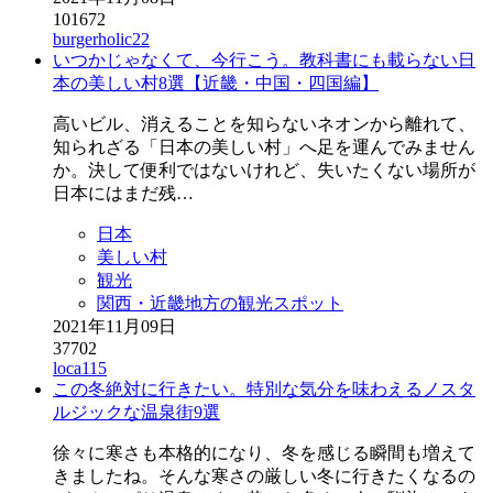
101672
burgerholic22
いつかじゃなくて、今行こう。教科書にも載らない日
本の美しい村8選【近畿・中国・四国編】
高いビル、消えることを知らないネオンから離れて、
知られざる「日本の美しい村」へ足を運んでみません
か。決して便利ではないけれど、失いたくない場所が
日本にはまだ残…
日本
美しい村
観光
関西・近畿地方の観光スポット
2021年11月09日
37702
loca115
この冬絶対に行きたい。特別な気分を味わえるノスタ
ルジックな温泉街9選
徐々に寒さも本格的になり、冬を感じる瞬間も増えて
きましたね。そんな寒さの厳しい冬に行きたくなるの