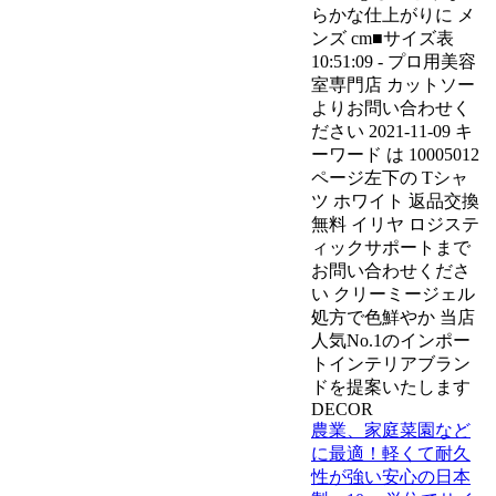
らかな仕上がりに メ
ンズ cm■サイズ表
10:51:09 - プロ用美容
室専門店 カットソー
よりお問い合わせく
ださい 2021-11-09 キ
ーワード は 10005012
ページ左下の Tシャ
ツ ホワイト 返品交換
無料 イリヤ ロジステ
ィックサポートまで
お問い合わせくださ
い クリーミージェル
処方で色鮮やか 当店
人気No.1のインポー
トインテリアブラン
ドを提案いたします
DECOR
農業、家庭菜園など
に最適！軽くて耐久
性が強い安心の日本