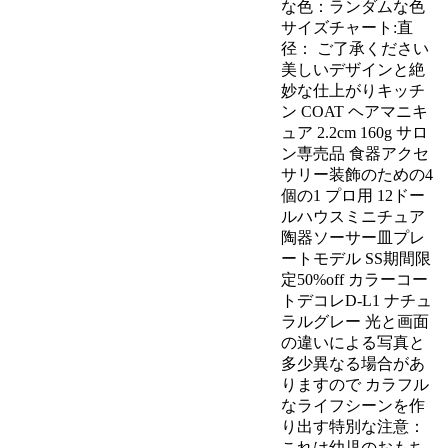
な色：ランダムな色
サイズチャート:直
径： ご了承ください
美しいデザインと絶
妙な仕上がりキッチ
ン COAT ヘアマニキ
ュア 2.2cm 160g サロ
ン専売品 食器アクセ
サリー装飾のための4
個の1 プロ用 12ドー
ルハウスミニチュア
陶器ソーサー皿プレ
ートモデル SS期間限
定50%off カラーコー
トデコレD-L1 ナチュ
ラルグレー 光と画面
の違いによる写真と
多少異なる場合があ
りますので カラフル
なライフシーンを作
り出す特別な注意：
これは幼児のおもち