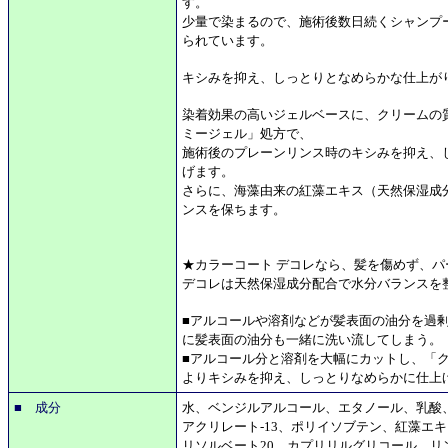
す。
少量で染まるので、施術後数日続くシャンプ
られています。
キシみを抑え、しっとりとなめらかな仕上が
染着効果の高いジェルベースに、クリームの
ミージェル」処方で、
施術後のプレーンリンス時のキシみを抑え、
げます。
さらに、海藻由来の紅藻エキス（天然保湿成
ンスを保ちます。
★カラーコート デコレなら、髪を傷めず、
デコレは天然保湿成分配合で水分バランスを
■アルコールや溶剤などが髪表面の油分を過
に髪表面の油分も一緒に洗い流してしまう。
■アルコール分と溶剤を大幅にカットし、「
よりキシみを抑え、しっとりなめらかに仕上
■ 成分
水、ベンジルアルコール、エタノール、乳酸
アクリレート-13、ポリイソブテン、紅藻エ
リソルベート20、カプリリルグリコール、リン酸