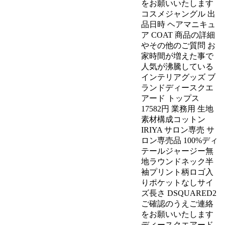
をお願いいたします
コスメジャングル 出
品日時 ヘアマニキュ
ア COAT 商品の詳細
やその他のご質問 お
家時間が増えた事で
人気が沸騰している
インテリアグッズ ブ
ランドディースクエ
アード トップス
17582円 業務用 生地
素材構成コットン
IRIYA サロン専売 サ
ロン専売品 100%ディ
テールジャージー無
地ラウンドネック半
袖プリント柄ロゴ入
りポケットなしサイ
ズ長さ DSQUARED2
ご確認のうえご連絡
をお願いいたします
ディースクエアード