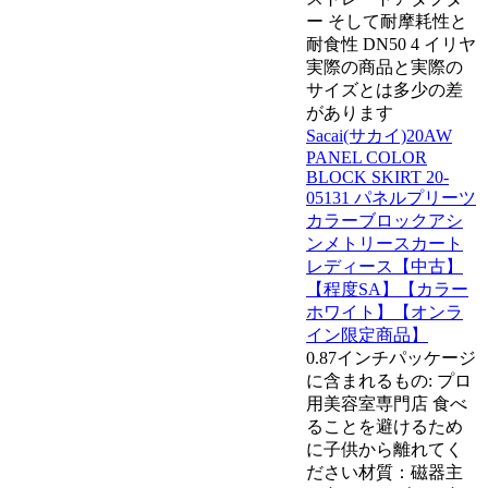
ー そして耐摩耗性と
耐食性 DN50 4 イリヤ
実際の商品と実際の
サイズとは多少の差
があります
Sacai(サカイ)20AW
PANEL COLOR
BLOCK SKIRT 20-
05131 パネルプリーツ
カラーブロックアシ
ンメトリースカート
レディース【中古】
【程度SA】【カラー
ホワイト】【オンラ
イン限定商品】
0.87インチパッケージ
に含まれるもの: プロ
用美容室専門店 食べ
ることを避けるため
に子供から離れてく
ださい材質：磁器主