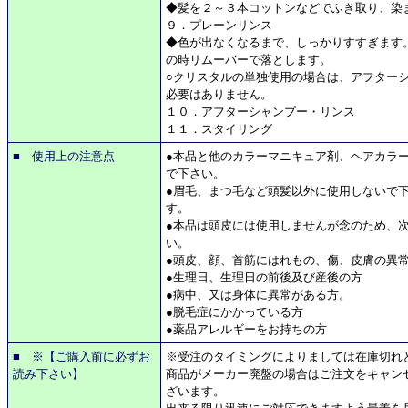
◆髪を２～３本コットンなどでふき取り、染
９．プレーンリンス
◆色が出なくなるまで、しっかりすすぎます
の時リムーバーで落とします。
○クリスタルの単独使用の場合は、アフター
必要はありません。
１０．アフターシャンプー・リンス
１１．スタイリング
■ 使用上の注意点
●本品と他のカラーマニキュア剤、ヘアカラ
で下さい。
●眉毛、まつ毛など頭髪以外に使用しないで
す。
●本品は頭皮には使用しませんが念のため、
い。
●頭皮、顔、首筋にはれもの、傷、皮膚の異
●生理日、生理日の前後及び産後の方
●病中、又は身体に異常がある方。
●脱毛症にかかっている方
●薬品アレルギーをお持ちの方
■ ※【ご購入前に必ずお
※受注のタイミングによりましては在庫切れ
読み下さい】
商品がメーカー廃盤の場合はご注文をキャン
ざいます。