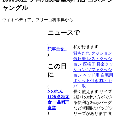
ャングル
ウィキペディア、フリー百科事典から
ニュースで
(
私が行きます
記事全文...
背もたれ クッション
)
低反発 レストクッシ
ョン 座椅子 腰楽クッ
この日
ション ソファクッシ
に
ョン ベッド用 自宅用
ポケット付き 枕・カ
バー取
(
Nのれん
長く使えます サイズ
1128 各種定
2通りの使い方ができ
食 一品料理
る便利な2wayバッグ
食堂
など4種類のバッグシ
)
リーズがあります 食