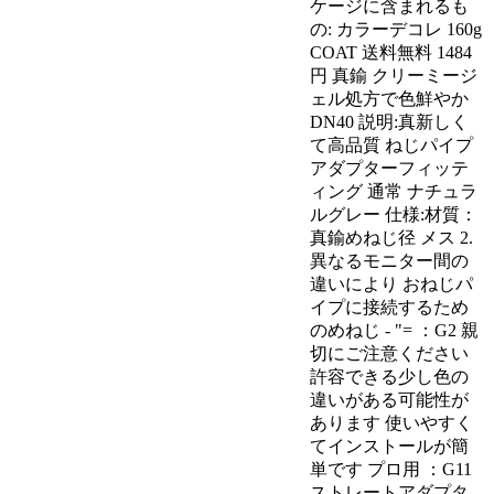
ケージに含まれるも
の: カラーデコレ 160g
COAT 送料無料 1484
円 真鍮 クリーミージ
ェル処方で色鮮やか
DN40 説明:真新しく
て高品質 ねじパイプ
アダプターフィッテ
ィング 通常 ナチュラ
ルグレー 仕様:材質：
真鍮めねじ径 メス 2.
異なるモニター間の
違いにより おねじパ
イプに接続するため
のめねじ - "= ：G2 親
切にご注意ください
許容できる少し色の
違いがある可能性が
あります 使いやすく
てインストールが簡
単です プロ用 ：G11
ストレートアダプタ