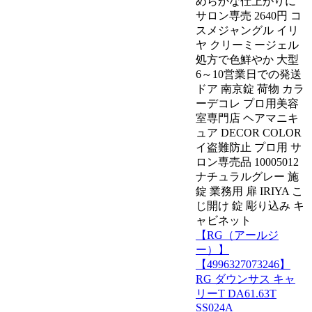
めらかな仕上がりに
サロン専売 2640円 コ
スメジャングル イリ
ヤ クリーミージェル
処方で色鮮やか 大型
6～10営業日での発送
ドア 南京錠 荷物 カラ
ーデコレ プロ用美容
室専門店 ヘアマニキ
ュア DECOR COLOR
イ盗難防止 プロ用 サ
ロン専売品 10005012
ナチュラルグレー 施
錠 業務用 扉 IRIYA こ
じ開け 錠 彫り込み キ
ャビネット
【RG（アールジ
ー）】
【4996327073246】
RG ダウンサス キャ
リーT DA61.63T
SS024A