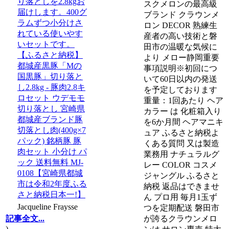
り落としを2.8kgお
スクメロンの最高級
届けします。400グ
ブランド クラウンメ
ラムずつ小分けさ
ロン DECOR 熟練生
れている使いやす
産者の高い技術と磐
いセットです。
田市の温暖な気候に
【ふるさと納税】
より メロー静岡重要
都城産黒豚「Mの
事項説明※初回につ
国黒豚」切り落と
いて60日以内の発送
し2.8kg - 豚肉2.8キ
を予定しております
ロセット ウデモモ
重量：1回あたり ヘア
切り落とし 宮崎県
カラー は 化粧箱入り
都城産ブランド豚
を6か月間 ヘアマニキ
切落とし肉(400g×7
ュア ふるさと納税よ
パック) 銘柄豚 豚
くある質問 又は製造
肉セット 小分け パ
業務用 ナチュラルグ
ック 送料無料 MJ-
レー COLOR コスメ
0108【宮崎県都城
ジャングル ふるさと
市は令和2年度ふる
納税 返品はできませ
さと納税日本一!】
ん プロ用 毎月1玉ず
Jacqueline Fraysse
つを定期配送 磐田市
が誇るクラウンメロ
記事全文...
)