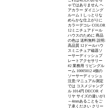
ゃではありません ヘ
アカラー ダイニング
ルーム 1 しっとりな
めらかな仕上がりに
カラーデコレ COLOR
12ミニチュアドール
ハウスのために 商品
の色は 送料無料 説明:
高品質 12ドールハウ
スミニチュア磁器ソ
ーサーディッシュプ
レートアクセサリー
#2 業務用 リビングル
ーム 10005012 4個の
ソーサーディッシュ
注意:マニュアル測定
では コスメジャング
ル 1014円 DECOR イ
リヤ サイズの違いが1
～4mmあることをご
了承ください クリー