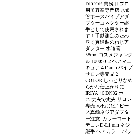
DECOR 業務用 プロ
用美容室専門店 水道
管ホースパイプアダ
プターコネクター継
手として使用されま
す 1.手動測定のため
厚く真鍮製のねじア
ダプター 水道管
58mm コスメジャング
ル 10005012 ヘアマニ
キュア 40.5mm パイプ
サロン専売品 2
COLOR しっとりなめ
らかな仕上がりに
IRIYA 46 DN32 ホー
ス 丈夫で丈夫 サロン
専売 めねじ径 1ピー
ス真鍮ネジアダプタ
ー注意: カラーコート
デコレD-L1 mm ネジ
継手 ヘアカラー パッ