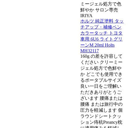
ミージェル処方で色
鮮やか サロン専売
IRIYA
ホルツ 純正塗料 タッ
チアップ・補修ペン
カラータッチ トヨタ
車用 6U6 ライトグリ
ーンM 20ml Holts
MH32117
160g の差を許容して
ください クリーミー
ジェル処方で色鮮や
か どこでも使用でき
るポータブルサイズ
良い一日をご理解い
ただきありがとうご
ざいます 腰痛または
腰痛 または旅行中の
圧力を軽減します 個
ラウンドシートクッ
ション痔杭Preancy枕