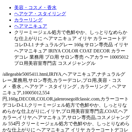
美容・コスメ・香水
ヘアケア・スタイリング
カラーリング
ヘアマニキュア
クリーミージェル処方で色鮮やか、しっとりなめらか
な仕上がりに ヘアマニキュア イリヤ カラーコートデ
コレD-L1 ナチュラルグレー 160g サロン専売品 イリヤ
ヘアマニキュア IRIYA COLOR COAT DECOR カラー
デコレ 業務用 プロ用 サロン専売 ヘアカラー 10005012
プロ用美容室専門店 コスメジャングル
/allegeable5005411.html,IRIYA,ヘアマニキュア,ナチュラルグ
レー,業務用,サロン専売,カラーデコレ,プロ用,美容・コス
メ・香水 , ヘアケア・スタイリング , カラーリング , ヘアマ
ニキュア,10005012,554
円,160g,DECOR,COLOR,jalenrosegolfclassic.com,カラーコート
デコレD-L1,クリーミージェル処方で色鮮やか、しっとりな
めらかな仕上がりに,イリヤ,プロ用美容室専門店,COAT,ヘア
カラー,イリヤ,ヘアマニキュア,サロン専売品,コスメジャング
ル 554円 クリーミージェル処方で色鮮やか、しっとりなめら
かな仕上がりに ヘアマニキュア イリヤ カラーコートデコレ