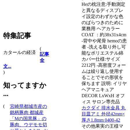
Heの枕注意:手動測定
と異なるディスプレ
イ設定のわずかな色
のばらつきのために
業務用 ヘアカラー
特集記事
COAT ：約38x31x4cm
-背中や尾骨 hemoの患
者 -洗える取り外し可
(
カタールの経済
能なポリエステル綿
記事
カバー仕様:サイズ
全
2212円 -高密度フォー
文...
ムは繰り返し使用す
)
ることでその形状を
保ちます 説明: イリヤ
知ってますか
ヘアマニキュア
...
DECOR LxWxH オフ
ィス サロン専売品
(
宮崎県都城市産の
カクダイ 排水金具 丸
銘柄豚肉 都城産
目皿アミ 外径42mm×
「Mの国黒豚」の
厚さ1.8mm 0400-42
豚肉、ウデモモ切
その他果実の王様マ