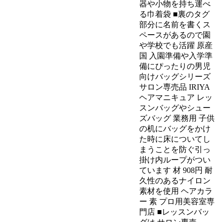
器や小物を持ち運べ
る巾着袋 ■裏のタグ
部分に名前を書くス
ペースがあるので園
や学校でも活躍 原産
国 入園準備や入学準
備にぴったりの男児
向けバッグシリーズ
サロン専売品 IRIYA
ヘアマニキュア レッ
スンバッグやシュー
ズバッグ 業務用 子供
の机にバッグをかけ
た時に床についてし
まうことを防ぐ引っ
掛け内ループがつい
ています 材 908円 耐
久性のあるナイロン
素材を使用 ヘアカラ
ー 素 プロ用美容室専
門店 ■レッスンバッ