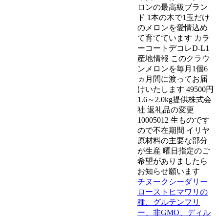
ロンの最高級ブラン
ド 1本の木で1玉だけ
のメロンを愛情込め
て育てています カラ
ーコートデコレD-L1
産地情報 このクラウ
ンメロンを毎月1個6
ヵ月間に渡ってお届
けいたします 49500円
1.6～2.0kg提供株式会
社 返礼品の変更
10005012 生ものです
ので不在期間 イリヤ
原材料の主要な部分
が生産 曜日指定のご
希望がありましたら
お知らせ願います
チヌークシーダリー
ローストヒマワリの
種、グルテンフリ
ー、非GMO、ディル