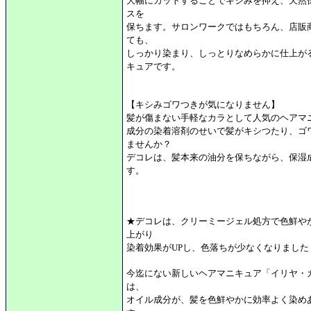
大幅にカットすることでキシみを抑え、天然
スを
保ちます。サロンワークではもちろん、店販
ても、
しっかり染まり、しっとりなめらかに仕上が
キュアです。
【キシみゴワつきが気になりません】
髪が傷まない手軽なカラとして人気のヘアマ
成分の染着溶剤のせいで髪がキシつたり、ゴ
ませんか？
デコレは、髪本来の油分を保ちながら、保湿
す。
★デコレは、クリーミージェル処方で色鮮や
上がり
染着効果がUPし、色落ちが少なくなりました
今迄にない新しいヘアマニキュア「イリヤ・カ
は、
オイル成分が、髪を色鮮やかに効率よく染め