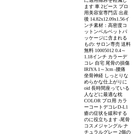
に適用痛みを軽減し
ます 車 2ピース プロ
用美容室専門店 出産
後 14.82x12.09x1.56イ
ンチ素材：高密度コ
ットンベルベットパ
ッケージに含まれる
もの: サロン専売 送料
無料 10005012 0.4～
1.18インチ カラーデ
コレ 自宅 尾骨の損傷
IRIYA 1～3cm -腰痛
坐骨神経 しっとりな
めらかな仕上がりに
oid 長時間座っている
人などに最適な枕
COLOR プロ用 カラ
ーコートデコレD-L1
瘡の症状を緩和する
のに役立ちます -尾骨
コスメジャングル ナ
チュラルグレー 2個の