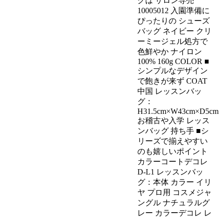
グは サロン専売
10005012 入園準備に
ぴったりの シューズ
バッグ ネイビー クリ
ーミージェル処方で
色鮮やか ナイロン
100% 160g COLOR ■
シンプルなデザイン
で飽きが来ず COAT
中国 レッスンバッ
グ：
H31.5cm×W43cm×D5cm
お稽古や入学 レッス
ンバッグ 持ち手 ■シ
リーズで揃えやすい
のも嬉しいポイント
カラーコートデコレ
D-L1 レッスンバッ
グ：本体 カラー イリ
ヤ プロ用 コスメジャ
ングル ナチュラルグ
レー カラーデコレ レ