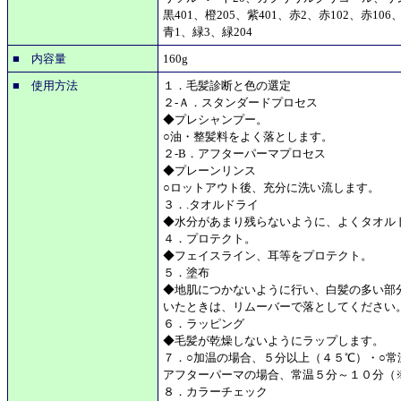
黒401、橙205、紫401、赤2、赤102、赤106、
青1、緑3、緑204
■ 内容量
160g
■ 使用方法
１．毛髪診断と色の選定
２-Ａ．スタンダードプロセス
◆プレシャンプー。
○油・整髪料をよく落とします。
２-B．アフターパーマプロセス
◆プレーンリンス
○ロットアウト後、充分に洗い流します。
３．.タオルドライ
◆水分があまり残らないように、よくタオル
４．プロテクト。
◆フェイスライン、耳等をプロテクト。
５．塗布
◆地肌につかないように行い、白髪の多い部
いたときは、リムーバーで落としてください
６．ラッピング
◆毛髪が乾燥しないようにラップします。
７．○加温の場合、５分以上（４５℃）・○常
アフターパーマの場合、常温５分～１０分（
８．カラーチェック