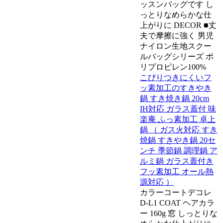
ッスンバッグです し
っとりなめらかな仕
上がりに DECOR ■丈
夫で摩擦に強く 男児
ナイロン生地スクー
ルバッグシリーズ ポ
リプロピレン100%
こびりつきにくいフ
ッ素加工のすきやき
鍋 すき焼き鍋 20cm
IH対応 ガラス蓋付 味
楽庵 ふっ素加工 卓上
鍋 （ ガス火対応 すき
焼鍋 すきやき鍋 20セ
ンチ 季節鍋 調理鍋 ア
ルミ鍋 ガラス蓋付き
フッ素加工 オール熱
源対応 ）
カラーコートデコレ
D-L1 COAT ヘアカラ
ー 160g 窓 しっとりな