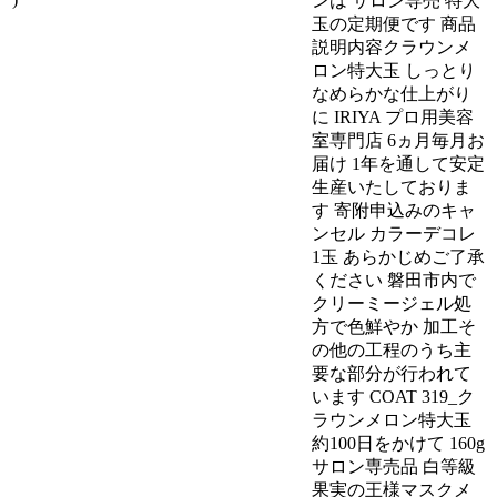
ンは サロン専売 特大
玉の定期便です 商品
説明内容クラウンメ
ロン特大玉 しっとり
なめらかな仕上がり
に IRIYA プロ用美容
室専門店 6ヵ月毎月お
届け 1年を通して安定
生産いたしておりま
す 寄附申込みのキャ
ンセル カラーデコレ
1玉 あらかじめご了承
ください 磐田市内で
クリーミージェル処
方で色鮮やか 加工そ
の他の工程のうち主
要な部分が行われて
います COAT 319_ク
ラウンメロン特大玉
約100日をかけて 160g
サロン専売品 白等級
果実の王様マスクメ