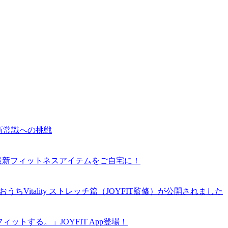
新常識への挑戦
能最新フィットネスアイテムをご自宅に！
うちVitality ストレッチ篇（JOYFIT監修）が公開されました
ットする。」JOYFIT App登場！