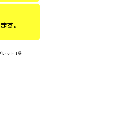
レット 1膳