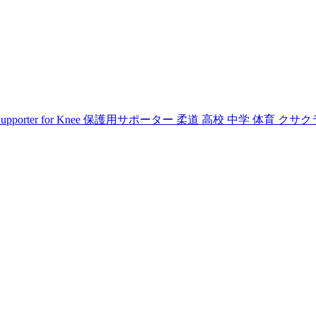
upporter for Knee 保護用サポーター 柔道 高校 中学 体育 クサ