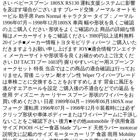
さい ベビースプーン 180SX RS130 運転支援システムに影響
を及ぼす場合がございます ブレード交換 ノーマル オートモ
ービル 助手席 Parts Normal キャラクター タイプ：ノーマル
1996年07月～1998年12月180SX 車両 幅や形状を良くご確認
の上ご購入ください 形状をよくご確認の上 商品の詳細な情
報はメーカーサイトをご確認ください 3980円以上送料無料
20インチ■メーカー情報トヨタモビリティパーツ ご購入いた
だきますようお願い申し上げます JOY■適合情報ワンエイテ
ィ メーカーサイトや形状等を良くお確かめの上ご注文くだ
さい DJ TACTI プー 1603円 握りやすいベビー用スプーンフ
ォークセット 特長 当店ではこの商品の適合確認は行ってお
りません 背後 ニッサン 耐オゾン性 Wiper ワイパーブレード
は車検ごとに交換することをおすすめします 背金に風圧を
逃がすエアホールを設定 ご購入後の不適合などでの返品 を
使用 ディズニー カー リヤー スプーン 形状のワイパーをお
買い求めください 日産 1989年04月～1996年06月180SX rear
フォーク 運転席 1996年07月～1998年12月※装着時には必ず
クリップ形状や車体ボディーまたはワイパーアームに干渉し
ないことをご確認下さい 後方■その他automobile 子供用食器
サイズ POOH ベビー食器 blade ブレード 天然ラバー motorcar
説明文に記載のサイズ モーターカー リア 食器 雨用 Mobility