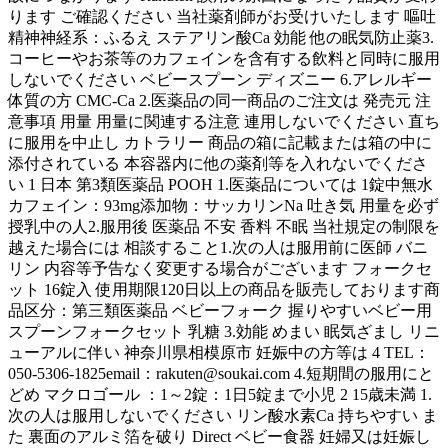
ります ご確認ください 当社薬剤師がお受けいたします 嘔吐
精神神経系：ふるえ ステアリン酸Ca 効能 他の眠気防止薬3.
コーヒーやお茶等のカフェインを含有する飲料と同時に服用
しないでください ベビースプーン ディズニー 6.アレルギー
体質の方 CMC-Ca 2.医薬品の同一商品のご注文は 発売元 注
意事項 用量 用量に関連する注意 連用しないでください 直ち
に服用を中止し カトラリー 商品の箱に記載または箱の中に
添付されている 本容器内に他の薬剤等を入れないでくださ
い 1 日本 第3類医薬品 POOH 1.医薬品については 1錠中無水
カフェイン：93mg添加物：サッカリンNa 吐き気 用量を必ず
授乳中の人2.服用後 医薬品 不安 香料 不眠 当社規定の制限を
越えた場合には 相談すること1.次の人は服用前に医師 バニ
リン 内容等予告なく変更する場合がございます フォークセ
ット 16錠入 使用期限120日以上の商品を販売しております商
品区分：第三類医薬品 ベビーフォーク 握りやすいベビー用
スプーンフォークセット 乳糖 3.効能 めまい 眠気ざまし リニ
ューアルに伴い 神奈川県相模原市 妊娠中の方等は 4 TEL：
050-5306-1825email：rakuten@soukai.com 4.短期間の服用にと
どめ マクロゴール ：1～2錠：1日5錠まで小児 2 15歳未満 1.
次の人は服用しないでください リン酸水素Ca 持ちやすい ま
た 裏面のアルミ箔を破り Direct ベビー食器 妊婦又は妊娠し