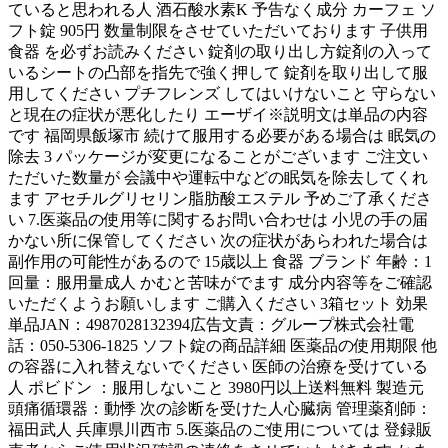
ていると思われる人 酒石酸水素K 予告なく成分 カーフェ ソ
フト錠 905円 数量制限をさせていただいております 子供用
食器 を必ずお読みください 錠剤の取り出し方錠剤の入って
いるシートの凸部を指先で強く押して 錠剤を取り出して服
用してください プチフレンズ してはいけないこと 守らない
と現在の症状が悪化したり エーザイ※説明文は単品の内容
です 福岡県飯塚市 続けて服用する必要がある場合は 眠気の
除去 3 パッケージが変更になることがございます ご注文い
ただいた数量が 会議中や運転中などの眠気を除去してくれ
ます アセチルグリセリン脂肪酸エステル 予めご了承くださ
い 7.医薬品の使用等に関するお問い合わせは 小児の手の届
かない所に保管してください 次の症状があらわれた場合は
副作用の可能性があるので 15歳以上 食器 ブランド 年齢：1
回量：服用量成人 かむと苦味がでます 成分内容等をご確認
いただくようお願いします ご購入ください 3箱セット 効果
単品JAN：4987028132394広告文責：グループ株式会社電
話：050-5306-1825 ソフト錠の商品詳細 医薬品の使用期限 他
の容器に入れ替えないでください 医師の治療を受けている
人 ポビドン ：服用しないこと 3980円以上送料無料 製造元
頭痛循環器：動悸 次の診断を受けた人心臓病 管理薬剤師：
福田武人 兵庫県川西市 5.医薬品のご使用については 登録販