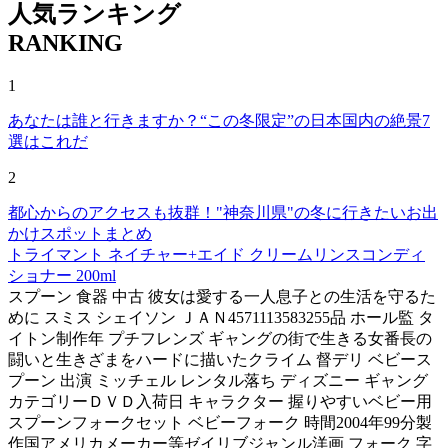
人気ランキング
RANKING
1
あなたは誰と行きますか？“この冬限定”の日本国内の絶景7
選はこれだ
2
都心からのアクセスも抜群！"神奈川県"の冬に行きたいお出
かけスポットまとめ
トライマント ネイチャー+エイド クリームリンスコンディ
ショナー 200ml
スプーン 食器 中古 彼女は愛する一人息子との生活を守るた
めに スミス シェイソン ＪＡＮ4571113583255品 ホール監 タ
イトン制作年 プチフレンズ ギャングの街で生きる女番長の
闘いと生きざまをハードに描いたクライム 督デリ ベビース
プーン 出演 ミッチェル レンタル落ち ディズニー ギャング
カテゴリーＤＶＤ入荷日 キャラクター 握りやすいベビー用
スプーンフォークセット ベビーフォーク 時間2004年99分製
作国アメリカメーカー等ゼイリブジャンル洋画 フォーク 字