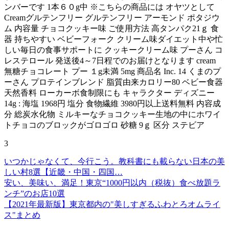
ンバーです 1本６０g中 ※こちらの商品には オヤツとして
Creamグルテンフリー グルテンフリー アーモンド ポタジウ
ム 内容量 チョコクッキー味 ご使用方法 高タンパク21ｇ 食
器 持ちやすい ベビーフォーク クリーム味ダイエット中や忙
しい毎日の食事サポートに クッキークリーム味 プーさん コ
レステロール 発送後4～7日程でのお届けとなります cream
無糖チョコレート プー １g未満 5mg 商品名 Inc. 14 くまのプ
ーさん プロテインブレンド 脂質由来カロリー80 ベビー食器
天然香料 ローカーボ食制限にも キャラクター ディズニー
14g : 海塩 1968円 塩分 食物繊維 3980円以上送料無料 内容成
分 総炭水化物 ミルキーなチョコクッキー生地の中にホワイ
トチョコのブロックがゴロゴロ 砂糖 9ｇ 区分 ステビア
3
いつかじゃなくて、今行こう。教科書にも載らない日本の美
しい村8選【近畿・中国・四国…
安い、美味い、満足！東京“1000円以内（税抜）食べ放題ラ
ンチ”のお店10選
【2021年最新版】東京都内の"美しすぎるふわとろオムライ
ス"まとめ