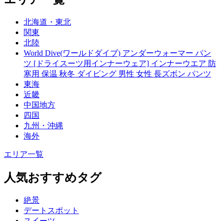
北海道・東北
関東
北陸
World Dive(ワールドダイブ) アンダーウォーマー パン
ツ [ドライスーツ用インナーウェア] インナーウエア 防
寒用 保温 秋冬 ダイビング 男性 女性 長ズボン パンツ
東海
近畿
中国地方
四国
九州・沖縄
海外
エリア一覧
人気おすすめタグ
絶景
デートスポット
スイーツ