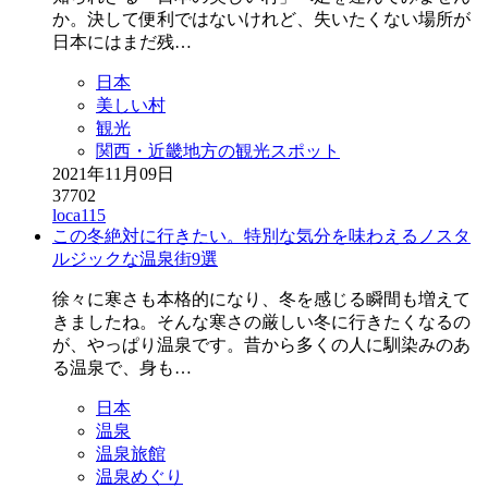
か。決して便利ではないけれど、失いたくない場所が
日本にはまだ残…
日本
美しい村
観光
関西・近畿地方の観光スポット
2021年11月09日
37702
loca115
この冬絶対に行きたい。特別な気分を味わえるノスタ
ルジックな温泉街9選
徐々に寒さも本格的になり、冬を感じる瞬間も増えて
きましたね。そんな寒さの厳しい冬に行きたくなるの
が、やっぱり温泉です。昔から多くの人に馴染みのあ
る温泉で、身も…
日本
温泉
温泉旅館
温泉めぐり