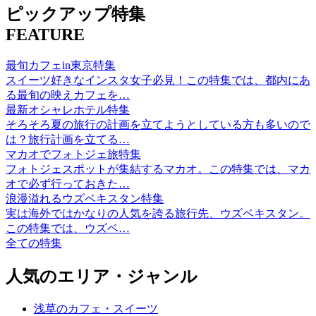
ピックアップ特集
FEATURE
最旬カフェin東京特集
スイーツ好きなインスタ女子必見！この特集では、都内にあ
る最旬の映えカフェを…
最新オシャレホテル特集
そろそろ夏の旅行の計画を立てようとしている方も多いので
は？旅行計画を立てる…
マカオでフォトジェ旅特集
フォトジェスポットが集結するマカオ。この特集では、マカ
オで必ず行っておきた…
浪漫溢れるウズベキスタン特集
実は海外ではかなりの人気を誇る旅行先、ウズベキスタン。
この特集では、ウズベ…
全ての特集
人気のエリア・ジャンル
浅草のカフェ・スイーツ