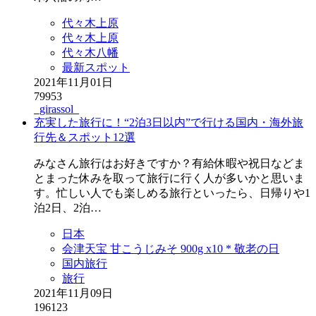
代々木上原
代々木上原
代々木八幡
最新スポット
2021年11月01日
79953
_girassol_
充実した旅行に！“2泊3日以内”で行ける国内・海外旅
行先＆スポット12選
みなさん旅行はお好きですか？有給休暇や祝日などま
とまった休みを取って旅行に行く人が多いかと思いま
す。忙しい人でも楽しめる旅行といったら、日帰りや1
泊2日、2泊…
日本
会津天宝 甘こうじみそ 900g x10 * 敬老の日
国内旅行
旅行
2021年11月09日
196123