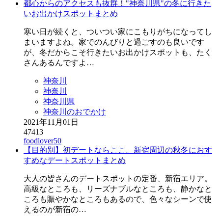
都心からのアクセスも抜群！"神奈川県"の冬に行きた
いお出かけスポットまとめ
寒い日が続くと、ついつい家にこもりがちになってし
まいますよね。家でのんびりと過ごすのも良いです
が、冬だからこそ行きたいお出かけスポットも、たく
さんあるんですよ…
神奈川
神奈川
神奈川県
神奈川のおでかけ
2021年11月01日
47413
foodlover50
【目的別】初デートならここ。新宿周辺の秋冬におす
すめなデートスポットまとめ
大人の皆さんのデートスポットの定番、新宿エリア。
高級なところも、リーズナブルなところも、静かなと
ころも賑やかなところもあるので、色々なシーンで使
えるのが新宿の…