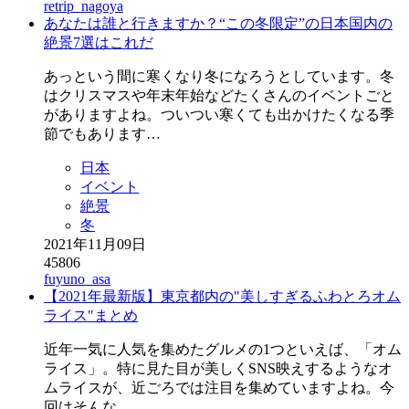
retrip_nagoya
あなたは誰と行きますか？“この冬限定”の日本国内の
絶景7選はこれだ
あっという間に寒くなり冬になろうとしています。冬
はクリスマスや年末年始などたくさんのイベントごと
がありますよね。ついつい寒くても出かけたくなる季
節でもあります…
日本
イベント
絶景
冬
2021年11月09日
45806
fuyuno_asa
【2021年最新版】東京都内の"美しすぎるふわとろオム
ライス"まとめ
近年一気に人気を集めたグルメの1つといえば、「オム
ライス」。特に見た目が美しくSNS映えするようなオ
ムライスが、近ごろでは注目を集めていますよね。今
回はそんな…