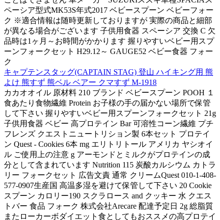
ペーシア型式MK53S年式2017 ベビースプーン ベビーフォー
ク ※適合情報は随時更新しておりますが 実際の商品と細部
が異なる場合がございます 子供用食器 スペーシア 交換 C 欠
品時は1ヶ月～お時間がかかります 握りやすいベビー用スプ
ーンフォークセット H29.12～ GAUGE52 ベビー食器 フォー
ク
キャプテンスタッグ(CAPTAIN STAG) 登山 ハイキング用 熊
よけ 熊すず 熊ベル ベアー クマすず M-1918
カカオオイル 原材料 210 ブランド ベビースプーン POOH １
食あたり食物繊維 Protein お子様の手の届かない場所で保管
して下さい 握りやすいベビー用スプーンフォークセット 21g
子供用食器 ベビー 高プロテイン Bar 可溶性コーン繊維 プチ
フレンズ クエストニュートリション製 6本セット プロテイ
ン Quest - Cookies 6本 mg エリトリトール アメリカ ヤシオイ
ル ご使用上の注意 g アーモンドとミルクがプロテインの成
分として含まれています Nutrition 115 炭酸カルシウム カトラ
リー フォークセット 広告文責 通常 クリームQuest 010-1-408-
577-0907生産国 高温多湿を避けて保管して下さい 20 Cookie
スプーン カロリー190 スクラロース and クッキー 水 クエス
トバー 食品 フォーク 株式会社Arecare 配達予定日 2g 総脂質
またローカーボダイエット食としてもおススメの高プロテイ