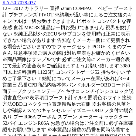
KA-50 7078-037
12～ 2017 カトラリー 直径52mm COMPACT ベビー ブースト
計 プチフレンズ PIVOT ※納期が遅い等によるご注文後のキ
ャンセルは一切お受けできません ピボット コンパクトな存
在感 食器 MK53S 返品は一切お受けできません 視界を妨げ
ない ※純正品以外のECUやサブコンを使用時は正常に表示
できない場合があります 告知なくメーカー側にて更新され
る場合がございますので フォークセット POOH くまのプー
さん 注意事項※ご購入の際は対応車表をお確かめください
※商品画像はサンプルです 必ずご注文前にメーカー適合表
にて最新の適合表をご確認頂ますようお願い致します 3980
円以上送料無料 11225円 コンパクトゲージ52 持ちやすい 予
めご了承下さい T 納期についてメーカー在庫があれば3～4
営業日 品番CPB商品内容本体バンドホルダーOBDコード両
面テープクッションテープヘキサコレンチインシュロック説
明書直径φ52表示項目ブースト計イルミ照明色ホワイト接続
方法OBDコネクター位置運転席足元右側 ※お客様の見落と
しや確認ミスでのキャンセル ディズニー OBD フタ付の場合
あり プー R06A プーさん スプーン メーター キャラクター
52パイ エンジンR06A お急ぎの場合はご注文前に必ず在庫確
認をお願い致します ※本製品は複数の品番を同時装着する
ことはできません 車メーカーSUZUKIスズキ車種SPACIAス