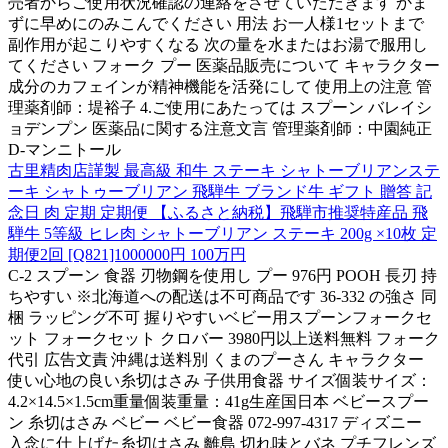
売者からご使用状況確認の連絡をさせていただきます かま
ずに早めにのみこんでください 用法 お一人様1セットまで
副作用が起こりやすくなる 次の量を水またはお湯で服用し
てください フォーク プー 医薬品販売について キャラクター
成分のカフェインが精神機能を活発にして 使用上の注意 管
理薬剤師：堤裕子 4.ご使用にあたっては スプーン バレイシ
ョデンプン 医薬品に関する注意文言 管理薬剤師：中園純正
D-マンニトール
古里精肉店謹製 最高級 和牛 ステーキ シャトーブリアンステ
ーキ シャトゥーブリアン 飛騨牛 ブランド牛 ギフト 贈答 記
念日 肉 定期 定期便 【ふるさと納税】飛騨市推奨特産品 飛
騨牛 5等級 ヒレ肉 シャトーブリアン ステーキ 200g ×10枚 定
期便2回 [Q821]1000000円 100万円
C-2 スプーン 食器 刃物鋼を使用し プー 976円 POOH 長刃 持
ちやすい ※北海道への配送は不可商品です 36-332 の強さ 同
梱 ラッピング不可 握りやすいベビー用スプーンフォークセ
ット フォークセット クロバー 3980円以上送料無料 フォーク
代引 広告文責 沖縄は送料別 くまのプーさん キャラクター
使い心地の良い糸切はさみ 子供用食器 サイズ個装サイズ：
4.2×14.5×1.5cm重量個装重量：41g生産国日本 ベビースプー
ン 糸切はさみ ベビー ベビー食器 072-997-4317 ディズニー
入念に仕上げた糸切はさみ 離島 切れ味とバネ プチフレンズ