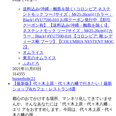
送料込み(沖縄・離島を除く) コロンビア ネステ
ントモック ツー [サイズ：M(25-26cm)] [カラー：
Black] #YU7590-010 お得クーポン発行中 【割引
クーポン有】 【送料込み(沖縄・離島を除く)】
ネステントモック ツー [サイズ：M(25-26cm)] [カ
ラー：Black] #YU7590-010 【コロンビア: 靴 レデ
ィース靴 ブーツ】【COLUMBIA NESTENT MOC
2】
オムライス
東京のオムライス
ふわとろ
2021年11月03日
314355
burgerholic22
【最新版】代々木上原・代々木八幡で行きたい！最新
ショップ&カフェ・レストラン8選
都心のおでかけする場所、マンネリ化してきていませ
んか。そんなあなたには「代々木上原・代々木八幡」
エリ アをおすすめします。今回は、代々木上原・代々
木八幡の周…