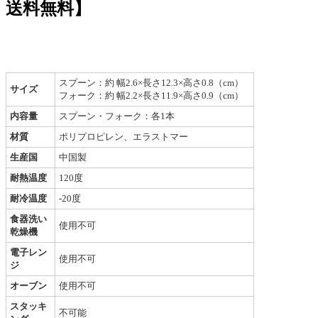
送料無料】
スプーン：約 幅2.6×長さ12.3×高さ0.8（cm）
サイズ
フォーク：約 幅2.2×長さ11.9×高さ0.9（cm）
内容量
スプーン・フォーク：各1本
材質
ポリプロピレン、エラストマー
生産国
中国製
耐熱温度
120度
耐冷温度
-20度
食器洗い
使用不可
乾燥機
電子レン
使用不可
ジ
オーブン
使用不可
スタッキ
不可能