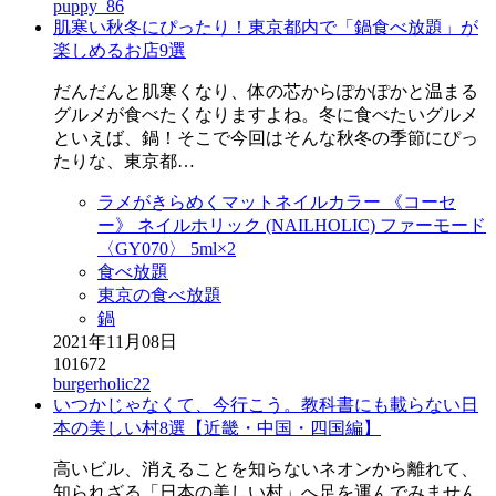
puppy_86
肌寒い秋冬にぴったり！東京都内で「鍋食べ放題」が
楽しめるお店9選
だんだんと肌寒くなり、体の芯からぽかぽかと温まる
グルメが食べたくなりますよね。冬に食べたいグルメ
といえば、鍋！そこで今回はそんな秋冬の季節にぴっ
たりな、東京都…
ラメがきらめくマットネイルカラー 《コーセ
ー》 ネイルホリック (NAILHOLIC) ファーモード
〈GY070〉 5ml×2
食べ放題
東京の食べ放題
鍋
2021年11月08日
101672
burgerholic22
いつかじゃなくて、今行こう。教科書にも載らない日
本の美しい村8選【近畿・中国・四国編】
高いビル、消えることを知らないネオンから離れて、
知られざる「日本の美しい村」へ足を運んでみません