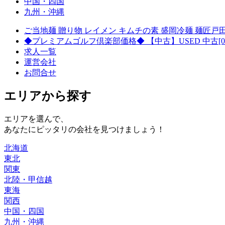
中国・四国
九州・沖縄
ご当地麺 贈り物 レイメン キムチの素 盛岡冷麺 麺匠戸田
◆プレミアムゴルフ倶楽部価格◆ 【中古】USED 中古[0646] スコッテ
求人一覧
運営会社
お問合せ
エリアから探す
エリアを選んで、
あなたにピッタリの会社を見つけましょう！
北海道
東北
関東
北陸・甲信越
東海
関西
中国・四国
九州・沖縄