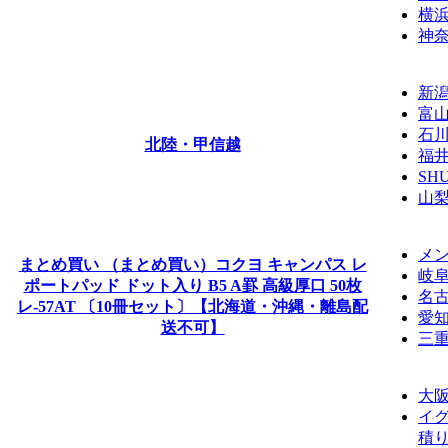
横
神
新
富
石
北陸・甲信越
福
SH
山
メン
まとめ買い （まとめ買い）コクヨ キャンパス レ
岐
ポートパッド ドット入り B5 A罫 高級厚口 50枚
名
レ-57AT 〔10冊セット〕【北海道・沖縄・離島配
愛
送不可】
三
大
イグ
積り