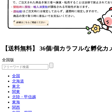
【送料無料】 36個/個カラフルな孵化
全国版
全国
北海道
東北
関東
北陸・甲信越
東海
関西