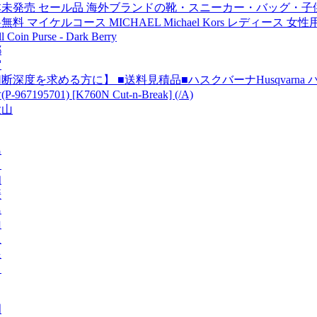
本未発売 セール品 海外ブランドの靴・スニーカー・バッグ・
無料 マイケルコース MICHAEL Michael Kors レディース 女
l Coin Purse - Dark Berry
都
賀
断深度を求める方に】 ■送料見積品■ハスクバーナHusqvarna
P-967195701) [K760N Cut-n-Break] (/A)
歌山
島
川
知
媛
島
山
取
根
口
岡