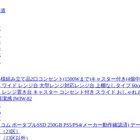
海道
森
田
手
形
城
島
様組み立て品2口コンセント(1500Wまで)キャスター付き(4
 ワイド レンジ台 大型レンジ対応レンジ台 上棚なしタイプ 60c
 レンジ置き台 キャスター コンセント付き スライド おしゃれ 白
清潔感 IWIW-82
木
馬
葉
コム ポータブルSSD 250GB PS5/PS4(メーカー動作確認済) デー
（23区）
（23区以外）