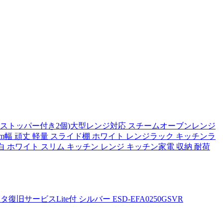
個中ストッパー付き2個)大型レンジ対応 スチームオーブンレンジ
m幅 頑丈 軽量 スライド棚 ホワイト レンジラック キッチンラ
 ホワイト スリム キッチン レンジ キッチン家電 収納 耐荷
タ復旧サービスLite付 シルバー ESD-EFA0250GSVR