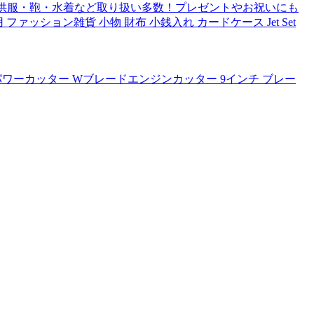
子供服・鞄・水着など取り扱い多数！プレゼントやお祝いにも
性用 ファッション雑貨 小物 財布 小銭入れ カードケース Jet Set
 パワーカッター Wブレードエンジンカッター 9インチ ブレー