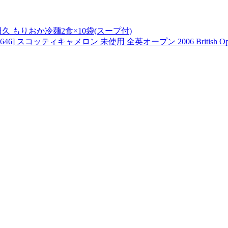
久 もりおか冷麺2食×10袋(スープ付)
ィキャメロン 未使用 全英オープン 2006 British Open Champio