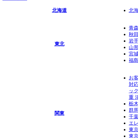
北海道
北
青
秋
岩
東北
山
宮
福
お客
対応
ック
重 
栃
群
関東
千
エレ
東京
東京