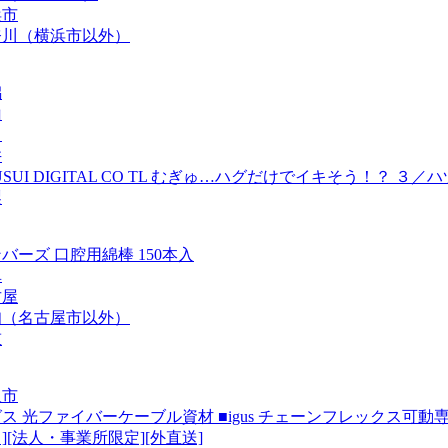
浜市
奈川（横浜市以外）
潟
山
川
井
USUI DIGITAL CO TL むぎゅ…ハグだけでイキそう！？ ３
梨
バーズ 口腔用綿棒 150本入
阜
古屋
知（名古屋市以外）
重
阪市
ス 光ファイバーケーブル資材 ■igus チェーンフレックス可動専用ケーブル 
][法人・事業所限定][外直送]