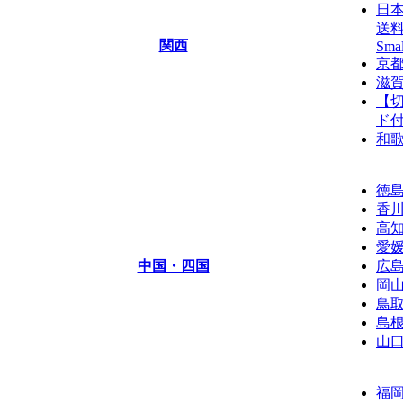
日
送料
関西
Smal
京
滋
【切
ド付(
和
徳
香
高
愛
中国・四国
広
岡
鳥
島
山
福