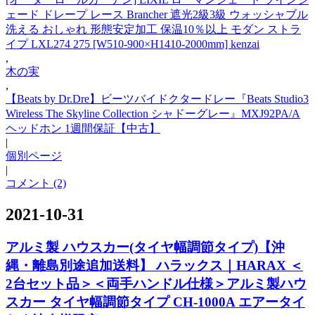
ェード ドレープ レース Brancher 遮光2級3級 ウォッシャブル
洗える おしゃれ 形態安定加工 保温10％以上 モダン ストラ
イプ LXL274 275 [W510-900×H1410-2000mm] kenzai
,
木の実
,
【Beats by Dr.Dre】ビーツバイドクタードレー『Beats Studio3
Wireless The Skyline Collection シャドーグレー』MXJ92PA/A
ヘッドホン 1週間保証【中古】
|
個別ページ
|
コメント (2)
2021-10-31
アルミ製 ハウスカー(タイヤ幅調節タイプ)【沖
縄・離島別途追加送料】 ハラックス｜HARAX ＜
2台セット品＞＜両手ハンドル仕様＞アルミ製ハウ
スカー タイヤ幅調節タイプ CH-1000A エアータイ