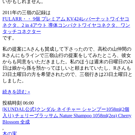
いかもしれません。
2011年の三嶺の記録は
FULARR・・ 9個 プレミアム KV424レバーナットワイヤコ
ネクタ、2 in 4アウト 導体コンパクトワイヤコネクタ、ワン
タッチコネクター
です。
私の提案にAさんも賛成して下さったので、高松の山仲間の
Rさんにもラインで三嶺山行の提案をしてみたところ、彼女
からも同意をいただきました。私のほうは週末の日曜日の24
日は娘から孫を預かってほしいと頼まれていたし、Rさんも
23日土曜日の方を希望されたので、三嶺行きは23日土曜日と
しました。
続きを読む »
投稿時刻 06:00
[KUNDAL公式]クンダル ネイチャー シャンプー1058ml(2個
入り) チェリーブラッサム Nature Shampoo 1058ml(2ea) Cherry
Blossom 全成
,
木の実