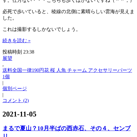
す。仕方ない・・・こちらも歩くほかないですね（＾＾；）
必死で歩いていると、稜線の北側に素晴らしい雲海が見えま
した。
これは撮影するしかないでしょう。
続きを読む »
投稿時刻 23:38
展望
,
送料全国一律190円花 桜 人魚 チャーム アクセサリーパーツ
1個
|
個別ページ
|
コメント (2)
2021-11-05
まるで夏山？10月半ばの西赤石、その４、センブ
リ