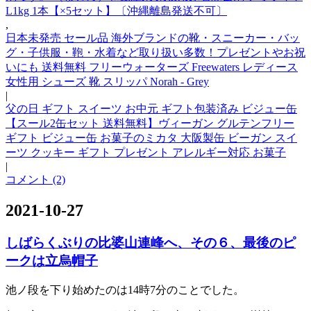
L1kg 1本【×5セット】〔沖縄離島発送不可〕
,
日本未発売 セール品 海外ブランドの靴・スニーカー・バッ
グ・子供服・鞄・水着など取り扱い多数！プレゼントやお祝
いにも 送料無料 フリーウォーターズ Freewaters レディース
女性用 シューズ 靴 スリッパ Norah - Grey
|
父の日 ギフト スイーツ お中元 ギフト包装済み ビジュー缶
【スール2缶セット 送料無料】ヴィーガン グルテンフリー
ギフト ビジュー缶 お菓子のミカタ 大阪製缶 ビーガン スイ
ーツ クッキー ギフト プレゼント アレルギー対応 お菓子
|
コメント (2)
2021-10-27
しばらくぶりの比婆山連峰へ、その６、最後のピ
ークは立烏帽子
池ノ段を下り始めたのは14時7分のことでした。