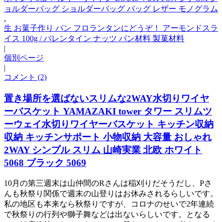
ョルダーバッグ ショルダーバッグ バッグ レザー モノグラム
,
生 お菓子作り パン フロランタンにどうぞ！ アーモンドスラ
イス 100g / バレンタイン ナッツ パン材料 製菓材料
|
個別ページ
|
コメント (2)
置き場所を選ばないスリムな2WAY水切りワイヤ
ーバスケット YAMAZAKI tower タワー スリムツ
ーウェイ水切りワイヤーバスケット キッチン収納
収納 キッチンサポート 小物収納 大容量 おしゃれ
2WAY シンプル スリム 山崎実業 北欧 ホワイト
5068 ブラック 5069
10月の第三週末は山仲間のRさんは稲刈りだそうだし、Pさ
んも秋祭り関係で週末の山登りはお休みされるらしいです。
私の地区も本来なら秋祭りですが、コロナのせいで2年連続
で秋祭りの行列や獅子舞などは出ないらしいです。となる