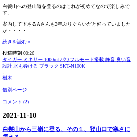
白髪山への登山道を登るのはこれが初めてなので楽しみで
す。
案内して下さるAさんも3年ぶりぐらいだと仰っていました
が・・・・
続きを読む »
投稿時刻 00:26
タイガー ミキサー 1000ml パワフルモード搭載 静音 良い音
設計 氷も砕ける ブラック SKT-N100K
,
樹木
|
個別ページ
|
コメント (2)
2021-11-10
白髪山から三嶺に登る、その１、登山口で寒さに