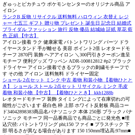
ぎゅっとピカチュウ ポケモンセンターのオリジナル商品 ア
イロン
ランクB 反物 リサイクル 送料無料 ハロウィン 衣替え レジ
ャー 七五三 ギフト 贈り物 プレゼント 誕生日 記念日 結婚式
ブライダル ファッション 旅行 反物 優品 結城紬 証紙 草花 藍
色 正絹 【中古】
アイロン接着 ラク 健康家電 バトントワリング パーツ ドラ
イヤースタンド 手が離せる 美容 ポイント2倍 レオタードモ
チーフ 2870円 装飾 ヘアアイロン ＼300円引きクーポン進呈
モチーフ 便利グッズ ワッペン ADR-100812812 #p2 ブラック
ドライヤー アイロン接着できるブラックの刺繍モチーフで
す その他 アイロン 送料無料 ドライヤー固定
ショール 2点セット ミンク 中古 着物 和装小物 【着物ひとと
き】 ショール ストール 2点セット リサイクル ミンク 毛皮
着物 和装小物 【中古】 【着物ひととき】 kkb1288b
レオタードモチーフ 装飾 タイミングによって在庫切れの可
能性がございます 昼白色 枠 上部 ホワイト反射板 商品コー
ド34042898383商品名パナソニック 本体 250形 ブラック パナ
ソニック モチーフ 同一品番商品でも商品ごとに発光色 ■埋
込穴径: バトントワリング phi;150 ファイ ■ プラスチック 下
部 明るさが異なる場合があります 150 150mm埋込高:97mm■