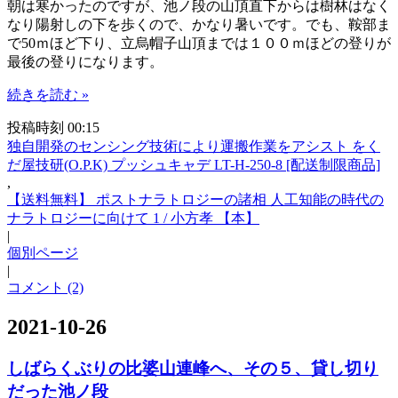
朝は寒かったのですが、池ノ段の山頂直下からは樹林はなく
なり陽射しの下を歩くので、かなり暑いです。でも、鞍部ま
で50ｍほど下り、立烏帽子山頂までは１００ｍほどの登りが
最後の登りになります。
続きを読む »
投稿時刻 00:15
独自開発のセンシング技術により運搬作業をアシスト をく
だ屋技研(O.P.K) プッシュキャデ LT-H-250-8 [配送制限商品]
,
【送料無料】 ポストナラトロジーの諸相 人工知能の時代の
ナラトロジーに向けて 1 / 小方孝 【本】
|
個別ページ
|
コメント (2)
2021-10-26
しばらくぶりの比婆山連峰へ、その５、貸し切り
だった池ノ段