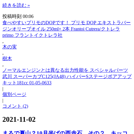
続きを読む »
投稿時刻 00:06
食べやすいプリモのDOPです！ プリモ DOP エキストラバー
ジンオリーブオイル 250ml× 2本 Frantoi Cutrera/クトレラ
primo フラントイクトレラ社
,
木の実
,
樹木
,
ノーマルエンジンとは異なる出力性能を スペシャルパーツ
武川 スーパーカブC125(JA48) ハイパーSステージボアアップ
キット181cc 01-05-0633
|
個別ページ
|
コメント (2)
2021-11-02
まるで夏山？10月半ばの西赤石、その２、キッコ