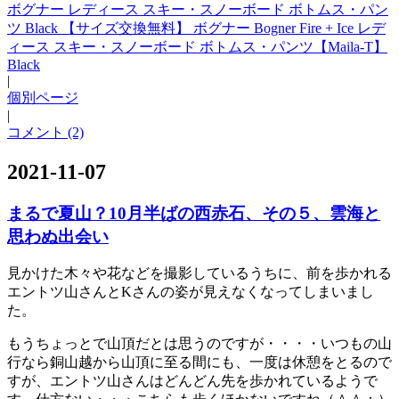
ボグナー レディース スキー・スノーボード ボトムス・パン
ツ Black 【サイズ交換無料】 ボグナー Bogner Fire + Ice レデ
ィース スキー・スノーボード ボトムス・パンツ【Maila-T】
Black
|
個別ページ
|
コメント (2)
2021-11-07
まるで夏山？10月半ばの西赤石、その５、雲海と
思わぬ出会い
見かけた木々や花などを撮影しているうちに、前を歩かれる
エントツ山さんとKさんの姿が見えなくなってしまいまし
た。
もうちょっとで山頂だとは思うのですが・・・・いつもの山
行なら銅山越から山頂に至る間にも、一度は休憩をとるので
すが、エントツ山さんはどんどん先を歩かれているようで