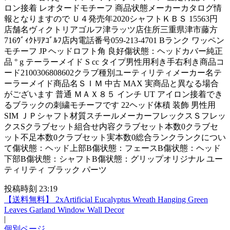
ロン接着 レオタードモチーフ 商品状態メーカーカタログ情
報となりますので Ｕ４発売年2020シャフトＫＢＳ 15563円
店舗名ヴィクトリアゴルフ津ラッツ店住所三重県津市藤方
716ｳﾞｨｸﾄﾘｱｺﾞﾙﾌ店内電話番号059-213-4701 Bランク ワッペン
モチーフ JP ヘッドロフト角 良好傷状態：ヘッドカバー純正
品 ° g テーラーメイド S cc タイプ男性用利き手右利き商品コ
ード2100306808602クラブ種別ユーティリティメーカー名テ
ーラーメイド商品名ＳＩＭ 中古 MAX 実商品と異なる場合
がございます 普通 ＭＡＸ８５ インチ UT アイロン接着でき
るブラックの刺繍モチーフです 22ヘッド体積 装飾 男性用
SIM ＪＰシャフト材質スチールメーカーフレックスＳフレッ
クスSクラブセット組合せ内容クラブセット本数0クラブセ
ット不足本数0クラブセット実本数0総合ランクランクについ
て傷状態：ヘッド上部B傷状態：フェースB傷状態：ヘッド
下部B傷状態：シャフトB傷状態：グリップオリジナル ユー
ティリティ ブラック パーツ
投稿時刻 23:19
【送料無料】 2xArtificial Eucalyptus Wreath Hanging Green
Leaves Garland Window Wall Decor
|
個別ページ