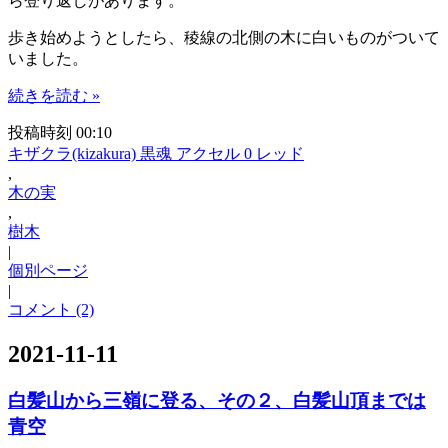
ら登り返しがあります。
歩き始めようとしたら、稜線の北側の木に白いものがついて
いました。
続きを読む »
投稿時刻 00:10
キザクラ(kizakura) 黒魂 アクセル 0 レッド
,
木の実
,
樹木
|
個別ページ
|
コメント (2)
2021-11-11
白髪山から三嶺に登る、その２、白髪山頂までは
青空