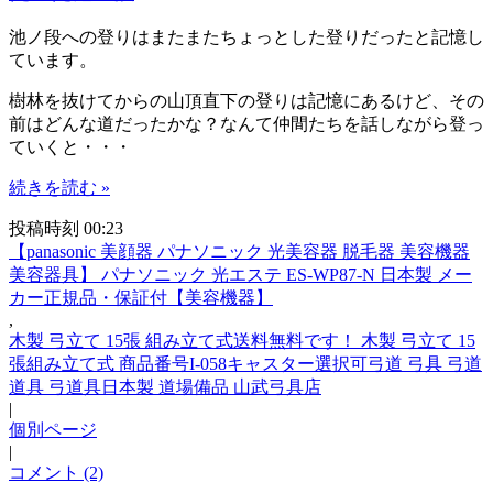
池ノ段への登りはまたまたちょっとした登りだったと記憶し
ています。
樹林を抜けてからの山頂直下の登りは記憶にあるけど、その
前はどんな道だったかな？なんて仲間たちを話しながら登っ
ていくと・・・
続きを読む »
投稿時刻 00:23
【panasonic 美顔器 パナソニック 光美容器 脱毛器 美容機器
美容器具】 パナソニック 光エステ ES-WP87-N 日本製 メー
カー正規品・保証付【美容機器】
,
木製 弓立て 15張 組み立て式送料無料です！ 木製 弓立て 15
張組み立て式 商品番号I-058キャスター選択可弓道 弓具 弓道
道具 弓道具日本製 道場備品 山武弓具店
|
個別ページ
|
コメント (2)