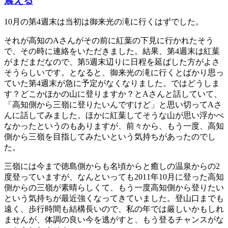
震える
10月の第4週末は当初は御来光の滝に行くはずでした。
それが高知のAさんがその前に紅葉の下見に行かれたそう
で、その時に連絡をいただきました。結果、第4週末は紅葉
がまだまだなので、第5週末辺りに日程を延ばした方がよさ
そうらしいです。となると、御来光の滝に行くとばかり思っ
ていた第4週末が急に予定がなくなりました。ではどうしま
す？どこかほかの山に登りますか？とAさんと話していて、
「高知側から三嶺に登りたいんですけど」と思い切ってAさ
んに話してみました。ほかに紅葉してそうな山が思い浮かべ
なかったというのもありますが、前々から、もう一度、高知
側から三嶺を目指してみたいという気持ちがあったのでし
た。
三嶺には今まで徳島側からも名頃からと癒しの温泉からの2
度登っていますが、なんといっても2011年10月に登った高知
側からの三嶺が素晴らしくて、もう一度高知側から登りたい
という気持ちが最近強くなってきていました。登山口までも
遠く、歩行時間も結構長いので、私の年では厳しいかもしれ
ませんが、体調の良い今を逃がすと、もう登るチャンスがな