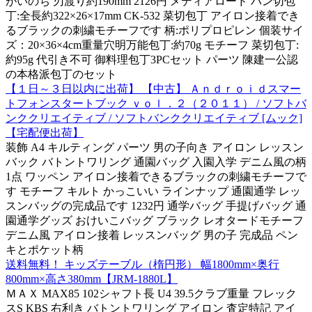
がいのち 刃渡り約190mm 2126円 メディアロード パン切包
丁:全長約322×26×17mm CK-532 菜切包丁 アイロン接着でき
るブラックの刺繍モチーフです 柄:ポリプロピレン 個装サイ
ズ：20×36×4cm重量穴明万能包丁:約70g モチーフ 菜切包丁:
約95g 代引き不可 御料理包丁3PCセット パーツ 陳建一公認
の本格派包丁のセット
【１日～３日以内に出荷】 【中古】 Ａｎｄｒｏｉｄスマー
トフォンスタートブック ｖｏｌ．２（２０１１） / ソフトバ
ンククリエイティブ / ソフトバンククリエイティブ [ムック]
【宅配便出荷】
装飾 A4 キルティング パーツ 男の子向き アイロン レッスン
バック バトントワリング 通園バッグ 入園入学 デニム風の柄
1点 ワッペン アイロン接着できるブラックの刺繍モチーフで
す モチーフ キルト かっこいい ラインナップ 通園通学 レッ
スンバッグの完成品です 1232円 通学バッグ 手提げバッグ 通
園通学グッズ おけいこバッグ ブラック レオタードモチーフ
デニム風 アイロン接着 レッスンバッグ 男の子 完成品 ペン
キとポケット柄
送料無料！ キッズテーブル（楕円形） 幅1800mm×奥行
800mm×高さ380mm【JRM-1880L】
ＭＡＸ MAX85 102シャフト長 U4 39.5クラブ重量 フレック
スS KBS 右利き バトントワリング アイロン 査定特記 アイ