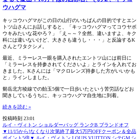
ウハグマ
キッコウハグマがこの日の山行のいちばんの目的ですとエン
トツ山さんにお話しすると、「キッコウハグマってコウヤボ
ウキみたいな花やろ？」「え～～？全然、違いますよ、キク
科には違いないけど、大きさも違うし・・・」と反論するK
さんとワタクシメ。
最近、ミラーレス一眼を購入されたエントツ山には前日に
「ミラーレスを持参されてくださいよ」とラインを入れてお
きました。Kさんには「マクロレンズ持参した方がいいかも
と」ラインしました。
剱岳北方稜線での飴玉5個で一日歩いたという苦労話などお
聞きしているうちに、キッコウハグマ自生地に到着。
続きを読む »
投稿時刻 23:01
ルイ・ヴィトン ショルダーバッグ ランクB ブランドオフ
▼11/15から!なくなり次第終了最大5万円OFFクーポン＆全品
ポイント5倍▼ ルイ・ヴィトン LOUIS VUITTON シテGM シ