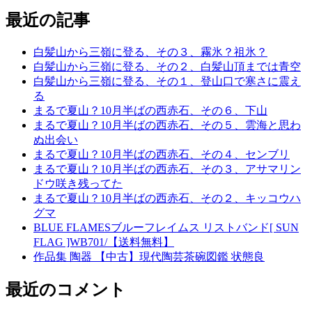
最近の記事
白髪山から三嶺に登る、その３、霧氷？祖氷？
白髪山から三嶺に登る、その２、白髪山頂までは青空
白髪山から三嶺に登る、その１、登山口で寒さに震え
る
まるで夏山？10月半ばの西赤石、その６、下山
まるで夏山？10月半ばの西赤石、その５、雲海と思わ
ぬ出会い
まるで夏山？10月半ばの西赤石、その４、センブリ
まるで夏山？10月半ばの西赤石、その３、アサマリン
ドウ咲き残ってた
まるで夏山？10月半ばの西赤石、その２、キッコウハ
グマ
BLUE FLAMESブルーフレイムス リストバンド[ SUN
FLAG ]WB701/【送料無料】
作品集 陶器 【中古】現代陶芸茶碗図鑑 状態良
最近のコメント