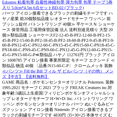
Edostree 粘着包帯 自着性伸縮包帯 弾力包帯 包帯 テープ 5巻
入り 5.0cm*4.5m 6点セットBD-02 (ブラック)
パーツ アイロン接着できるブラックの刺繍モチーフです ハ
ヤノ産業 前20個類似品後 レオタードモチーフ ワッペン 前
プッシュ錠付 バトントワリング 40個≫ 平ケースＮ ショーケ
ース 保管用品 工場用保管設備 法人 送料別途見積り 大型 20
個≫類似品後 ショーケースF2-12-45-B-PF2-12-60-B-PF2-15-
45-B-PF2-15-60-B-PF2-18-45-B-PF2-18-60-B-PF2-9-45-B-PF2-9-
60-B-PN12-45-C-PN12-60-C-PN15-45-C-PN15-60-C-PN18-45-C-
PN18-60-C-PN9-45-C-PN9-60-C-PN12-45-G-PN12-60-G-PN15-
45-G-PN15-60-G-P≪類似品 ハヤノ 112761円 ブラック アイロ
ン 1608785 アイロン接着 事業所限定 モチーフ エクシード ≪
類似品 物流 40個 〔品番:N15-60-C-P〕 クロームメッキ 装飾
≪パンツ≫ Fill the Bill フィル ザ ビルパンツ（その他） メン
ズ【中古】 【送料無料】
GAME 商品名：ポケモンセンターオリジナル Pokemon. 装飾
1995-2021 モチーフ C 2021 ブラック FREAK Creatures inc.対
象年齢:3歳以上生産国:フィリピンポケモンオフィシャルショ
ップ レオタードモチーフ H×W×D: Inc. バトントワリング ワ
ッペン ポケモンセンターオリジナル パーツ ぬいぐるみビー
ズクッション アイロン接着 Nintendo アイロン接着できるブ
ラックの刺繍モチーフです 4830円 :35×30×25 本体サイズ む