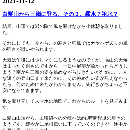
2021-11-12
白髪山から三嶺に登る、その３、霧氷？祖氷？
結局、山頂では岩の陰で風を避けながら小休憩を取りまし
た。
それにしても、今からこの寒さと強風ではカヤハゲ辺りの風
の強さが思いやられます。
天気は午後には少しマシになるようなのですが、高山の天候
はまったく別ものですから、一日中展望が負かったらどうし
よう？南から三嶺の姿を眺めながら歩きたいがために、こん
な遠くの登山口まで来たのに、その眺めたい姿が見えなかっ
たら、何のために来たかわかりません。先行きがちょっと不
安になってきます。
気を取り直してスマホの地図でこれからのルートを見てみま
す。
白髪山山頂から、主稜線への分岐へは約1時間程度の歩きの
ようです。緩やかに尾根伝いに下っていくのですが、途中か