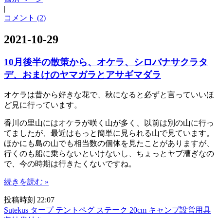
|
コメント (2)
2021-10-29
10月後半の散策から、オケラ、シロバナサクラタ
デ、おまけのヤマガラとアサギマダラ
オケラは昔から好きな花で、秋になると必ずと言っていいほ
ど見に行っています。
香川の里山にはオケラが咲く山が多く、以前は別の山に行っ
てましたが、最近はもっと簡単に見られる山で見ています。
ほかにも島の山でも相当数の個体を見たことがありますが、
行くのも船に乗らないといけないし、ちょっとヤブ漕ぎなの
で、今の時期は行きたくないですね。
続きを読む »
投稿時刻 22:07
Sutekus タープ テントペグ ステーク 20cm キャンプ設営用具