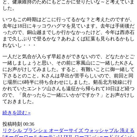
と、健康維持のためにもどこかに登りたいな～と考えていま
した。
いつもこの時期はどこに行ってるかな？と考えたのですが、
去年は18日にキッコウハグマを見ています。去年は手術後だ
ったので、銅山越までしか行かなかったけど、今年は西赤石
まで久しぶりで登るかな？あわよくば紅葉も見られるかもし
れないし・・・
一人だと気合が入らず早起きができないので、どなたかとご
一緒しましょうと思い、その前に寒風山にご一緒したKさん
にお声がけしてみました。すると、有難いことに御一緒して
下さるとのこと。Kさんは早出が苦手らしいので、前回と同
じ場所に6時半に待ち合わせにしました。剱岳北方稜線に行
かれていたエントツ山さんも遠征から帰られて10日ほど経つ
ので、「良かったらご一緒にいかがですか？」とお声がけし
ておきました。
続きを読む »
投稿時刻 00:36
リクシル ブランシェ オーダーサイズ ウォッシャブル 洗える
[オーダーロールカーテン] LIXIL ローマンシェード ツインシ