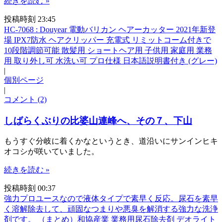
続きを読む »
投稿時刻 23:45
HC-7068 : Douyear 電動バリカン ヘアーカッター 2021年新登
場 IPX7防水 ヘアクリッパー 充電式 リミットコーム付きで
10段階調節可能 散髪用 ショートヘア用 子供用 家庭用 業務
用 取り外し可 水洗い可 プロ仕様 日本語説明書付き (グレー)
|
個別ページ
|
コメント (2)
しばらくぶりの比婆山連峰へ、その７、下山
もうすぐ分岐に着くかなというとき、道沿いにサンインヒキ
オコシが咲いていました。
続きを読む »
投稿時刻 00:37
強力プロユースなので液体タイプで素早く反応。尿石を素早
く溶解除去して、頑固なつまりや悪臭を解消する強力な洗浄
剤です。 （まとめ）和協産業 業務用尿石除去剤 デオライト