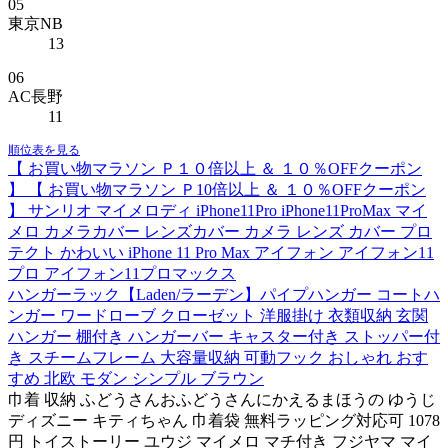
05
東京NB
13
06
AC長野
11
順位表を見る
【 お買い物マラソン Ｐ１０倍以上 ＆ １０％OFFクーポン
】 【 お買い物マラソン Ｐ10倍以上 ＆ １０％OFFクーポン
】 サンリオ マイメロディ iPhone11Pro iPhone11ProMax マイ
メロ カメラカバー レンズカバー カメラ レンズ カバー プロ
テクト かわいい iPhone 11 Pro Max アイフォン アイフォン11
プロ アイフォン11プロマックス
ハンガーラック【Laden/ラーデン】パイプハンガー コートハ
ンガー ワードローブ クローゼット 洋服掛け 衣類収納 玄関
ハンガー 棚付き ハンガーバー キャスター付き ストッパー付
き スチームフレーム 大容量収納 可動フック おしゃれ おす
すめ 北欧 モダン シンプル ブラウン
巾着 収納 ふどうさんおふどうさんにかえるまほうの ゆうじ
ディズニー キティちゃん 巾着袋 無料ラッピング対応可 1078
円 トイストーリー ユウジ マイメロ マチ付き フジヤマ マイ