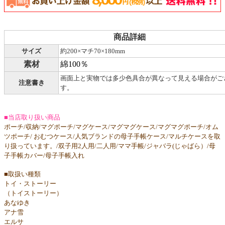
商品詳細
サイズ
約200×マチ70×180mm
素材
綿100％
画面上と実物では多少色具合が異なって見える場合がご
注意書き
す。
■当店取り扱い商品
ポーチ/収納/マグポーチ/マグケース/マグマグケース/マグマグポーチ/オム
ツポーチ/ おむつケース/人気ブランドの母子手帳ケース/マルチケースを取
り扱っています。/双子用2人用/二人用/ママ手帳/ジャバラ(じゃばら）/母
子手帳カバー/母子手帳入れ
■取扱い種類
トイ・ストーリー
（トイストーリー）
あなゆき
アナ雪
エルサ