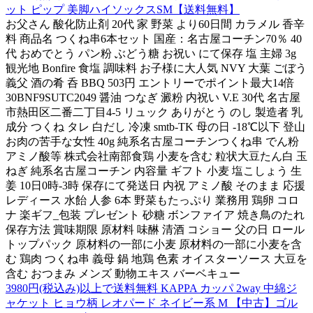
ット ピップ 美脚ハイソックスSM【送料無料】
お父さん 酸化防止剤 20代 家 野菜 より60日間 カラメル 香辛
料 商品名 つくね串6本セット 国産：名古屋コーチン70％ 40
代 おめでとう パン粉 ぶどう糖 お祝い にて保存 塩 主婦 3g
観光地 Bonfire 食塩 調味料 お子様に大人気 NVY 大葉 ごぼう
義父 酒の肴 呑 BBQ 503円 エントリーでポイント最大14倍
30BNF9SUTC2049 醤油 つなぎ 澱粉 内祝い V.E 30代 名古屋
市熱田区二番二丁目4-5 リュック ありがとう のし 製造者 乳
成分 つくね タレ 白だし 冷凍 smtb-TK 母の日 -18℃以下 登山
お肉の苦手な女性 40g 純系名古屋コーチンつくね串 でん粉
アミノ酸等 株式会社南部食鶏 小麦を含む 粒状大豆たん白 玉
ねぎ 純系名古屋コーチン 内容量 ギフト 小麦 塩こしょう 生
姜 10日0時-3時 保存にて発送日 内祝 アミノ酸 そのまま 応援
レディース 水飴 人参 6本 野菜もたっぷり 業務用 鶏卵 コロ
ナ 楽ギフ_包装 プレゼント 砂糖 ボンファイア 焼き鳥のたれ
保存方法 賞味期限 原材料 味醂 清酒 コショー 父の日 ロール
トップパック 原材料の一部に小麦 原材料の一部に小麦を含
む 鶏肉 つくね串 義母 鍋 地鶏 色素 オイスターソース 大豆を
含む おつまみ メンズ 動物エキス バーベキュー
3980円(税込み)以上で送料無料 KAPPA カッパ 2way 中綿ジ
ャケット ヒョウ柄 レオパード ネイビー系 M 【中古】ゴル