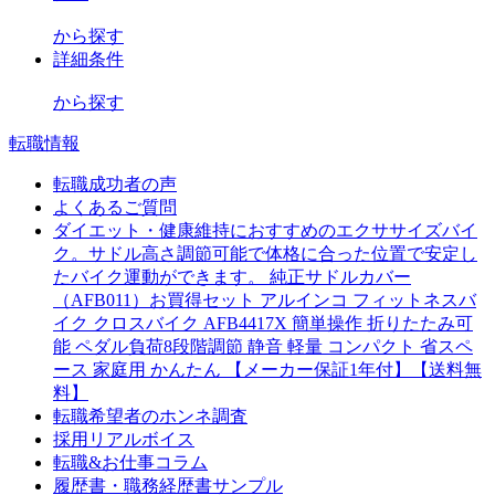
から探す
詳細条件
から探す
転職情報
転職成功者の声
よくあるご質問
ダイエット・健康維持におすすめのエクササイズバイ
ク。サドル高さ調節可能で体格に合った位置で安定し
たバイク運動ができます。 純正サドルカバー
（AFB011）お買得セット アルインコ フィットネスバ
イク クロスバイク AFB4417X 簡単操作 折りたたみ可
能 ペダル負荷8段階調節 静音 軽量 コンパクト 省スペ
ース 家庭用 かんたん 【メーカー保証1年付】【送料無
料】
転職希望者のホンネ調査
採用リアルボイス
転職&お仕事コラム
履歴書・職務経歴書サンプル