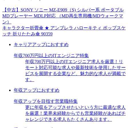
【中古】SONY ソニー MZ-E909（S) シルバー系 ポータブル
MDプレーヤー MDLP対応 （MD再生専用機/MDウォークマ
ン）
キャラクター折畳傘 ★ アンブレラ ハローキティ ポップスケ
ッチ 折りたたみ傘 90359
キャリアアップにおすすめ
年収700万円以上のITエンジニア特集
年収700万円以上のITエンジニア求人を厳選！リ
モート対応可能な求人や最新技術を使用したサー
ビスを展開する企業など、魅力的な求人が満載で
す。
年収アップにおすすめ
年収アップを目指す営業職特集
更に年収をアップさせたいという方に最適な求人
を厳選！業界未経験からでも営業経験があればチ
ャレンジできる求人もたくさんあります。