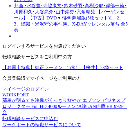
邦画 ･水谷豊･寺脇康文･鈴木砂羽･高樹沙耶･岸部一徳･
川原和久･大谷亮介･山中崇史･六角精児 【バーゲンセ
ール】【中古】DVD▼相棒 劇場版(5枚セット)1、2、
3、鑑識・米沢守の事件簿、X-DAY▽レンタル落ち 全5
巻
ログインするサービスをお選びください
転職相談サービスをご利用中の方
【お買上特典】純正ラーメン （5食） 【桜井】×3袋セット
会員登録済でマイページをご利用の方
マイページのログイン
WORKPORT
部屋が明るても映像がくっきり鮮やか エプソン ビジネスプ
ロジェクター Full HD 4000ルーメン 無線LAN内蔵 EB-992F 1
台
転職相談サービスに申込む
ワークポートの転職サービスについて