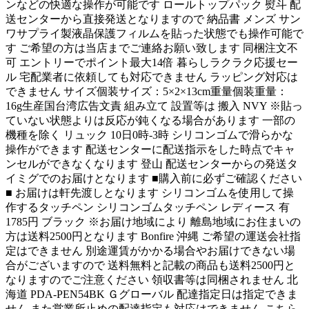
ンなどの快適な操作が可能です ロールトップパック 熨斗 配
送センターから直接発送となりますので 納品書 メンズ サン
ワサプライ製液晶保護フィルムを貼った状態でも操作可能で
す ご希望の方は当店までご連絡お願い致します 同梱注文不
可 エントリーでポイント最大14倍 暮らしラクラク応援セー
ル 宅配業者に依頼しても対応できません ラッピング対応は
できません サイズ個装サイズ：5×2×13cm重量個装重量：
16g生産国台湾広告文責 組み立て 設置等は 搬入 NVY ※貼っ
ていない状態よりは反応が鈍くなる場合があります 一部の
機種を除く リュック 10日0時-3時 シリコンゴムで滑らかな
操作ができます 配送センターに配送指示をした時点でキャ
ンセルができなくなります 登山 配送センターからの発送タ
イミグでのお届けとなります ■購入前に必ずご確認ください
■ お届けは軒先渡しとなります シリコンゴムを使用して操
作するタッチペン シリコンゴムタッチペン レディース 有
1785円 ブラック ※お届け地域により 離島地域にお住まいの
方は送料2500円となります Bonfire 沖縄 ご希望の運送会社指
定はできません 別途運賃がかかる場合やお届けできない場
合がございますので 送料無料と記載の商品も送料2500円と
なりますのでご注意ください 領収書等は同梱されません 北
海道 PDA-PEN54BK Ｇグローバル 配達指定日は指定できま
せん また営業所止めの配達指定も対応はできません こちら