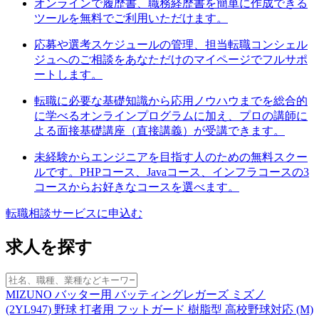
オンラインで履歴書、職務経歴書を簡単に作成できる
ツールを無料でご利用いただけます。
応募や選考スケジュールの管理、担当転職コンシェル
ジュへのご相談をあなただけのマイページでフルサポ
ートします。
転職に必要な基礎知識から応用ノウハウまでを総合的
に学べるオンラインプログラムに加え、プロの講師に
よる面接基礎講座（直接講義）が受講できます。
未経験からエンジニアを目指す人のための無料スクー
ルです。PHPコース、Javaコース、インフラコースの3
コースからお好きなコースを選べます。
転職相談サービスに申込む
求人を探す
MIZUNO バッター用 バッティングレガーズ ミズノ
(2YL947) 野球 打者用 フットガード 樹脂型 高校野球対応 (M)