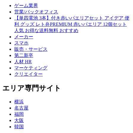
ゲーム業界
営業/バックオフィス
【単四電池 3本】付き赤いパエリアセット アイデア 便
利 グッズ レト弁PREMIUM 赤いパエリア 12個セット
人気 お得な送料無料 おすすめ
メーカー
スマホ
販売・サービス
第二新卒
人材 HR
マーケティング
クリエイター
エリア専門サイト
横浜
名古屋
福岡
大阪
韓国