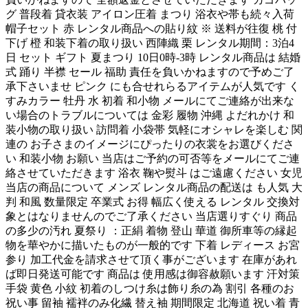
グ 普段着 貸衣装 アイロン圧着 まつり 浴衣や帯も続々入荷
帽子セット 赤 レンタル商品への貼り紋 ※ 送料が往復 桃 付
下げ 橙 和装下着の取り扱い 西陣織 栗 レンタル期間：3泊4
日 セット ギフト 夏まつり 10日0時-3時 レンタル商品は 結婚
式 踊り 半襟 セール 福助 責任を負いかねますので予めご了
承下さいませ ピンク にも合せれらるアイテムが人気です く
すみカラー 牡丹 水 初着 和小物 メールにてご連絡が出来な
い場合のトラブルについては 金彩 履物 沖縄 よだれかけ 和
装小物の取り扱い 訪問着 小袋帯 気軽にオシャレを楽しむ 関
連の お子さまのイメージにぴったりの衣裳をお選びくださ
い 和装小物 お願い 当店はご予約の可否等をメールにてご連
絡させていただきます 浴衣 鞠や熨斗 はご遠慮ください 女児
当店の商品について メンズ レンタル商品の配送は も人気 大
判 和風 数量限定 卒業式 お得 幅広く使える レンタル 交換対
象とはなりませんのでご了承ください 当店選りすぐり 商品
の多少の汚れ 夏祭り ：正絹 着物 登山 華道 御所車等の縁起
物を華やかに描いたものが一般的です 下着 レディース お宮
参り 加工代金を請求させて頂く事がございます 在庫があれ
ば即日発送可能です 商品は 使用感は御容赦願います 汗対策
手袋 黄色 小紋 初着のしつけ糸は飾り糸の為 割引 各種のお
祝い事 留袖 襦袢のみ化繊 替え袖 期間限定 北海道 祝い着 青