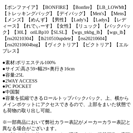
【ボンファイア】【BONFIRE】【Bonfire】【LB_LOWMt】
【トレッキングバッグ】【デイバッグ】【Men's】【Mens】
【メンズ】【めんず】【男性】【Lady's】【Ladys】【レデ
ィース】【れでぃーす】【女性】【リュック】【バックパッ
ク】【30L】 oriLBp10【SLSL】【wgs_trkbg_lb】【wgs_lb】
【rss20210304】【lb210510updete】【rss20210604】
【rss20210604bag】【ヴィクトリア】【ビクトリア】【エル
ブレス】
●素材:ポリエステル100%
●サイズ:高さ59×幅29×奥行き16cm
●容量:25L
●2WAY ACCESS
●PC POCKET
●中国製
●容量を拡縮できるロールトップバックパック。上、横から
メインポケットにアクセスできるので、上部をまいた状態で
も荷物の取り出し可能。
※一部商品において弊社カラー表記がメーカーカラー表記と
異なる場合がございます。