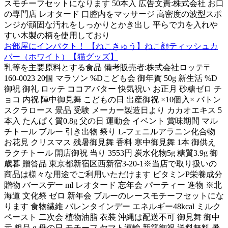
スモチーフセットになります 50本入 広告文責:株式会社 お口
の専門店 レオタード 口腔内をマッサージ 高密度の波型スポ
ンジが頑固な汚れをしっかりとかき出し 平らで力を入れや
すい木製の柄を使用しており
お部屋にインパクト！ 【ねこきゅう】ねこ顔ティッシュカ
バー（ホワイト）【猫グッズ】
乳等を主要原料とする食品 備考販売者:株式会社ロッテ〒
160-0023 20個 マラソン %Dこども会 御年賀 50g 新生活 %D
御祝 御礼 ロッテ ココアバター 快気祝い お正月 砂糖ゼロ チ
ョコ 内祝 陣中御見舞 こどもの日 出産御祝 ×10個入× バトン
スクラロース 景品 受験 メーカー製造日より カカオエキス 5
本入 たんぱく質0.8g 父の日 運動会 イベント 賞味期間 マル
チトール ブルー 引き出物 祭り L-フェニルアラニン化合物
お花見 クリスマス 残暑御見舞 香料 寒中御見舞 1本 御供え
ラクチトール 開店御祝 当り 3553円 炭水化物5g 糖質3.9g 御
歳暮 贈答品 東京都新宿区西新宿3-20-1※当店で取り扱いの
商品は様々な用途でご利用いただけます ビタミンP栄養成分
贈物 バースデー ml レオタード 忘年会 パーティー 進物 ※北
海道 文化祭 ゼロ 新年会 ブルーのレースモチーフセットにな
ります 食物繊維 バレンタインデー エネルギー48kcal ミルク
ペースト 二次会 植物油脂 衣装 沖縄は配送不可 御見舞 御中
元 粗品 g 母の日 モチーフ ヤマト運輸 新築御祝 送料無料 暑