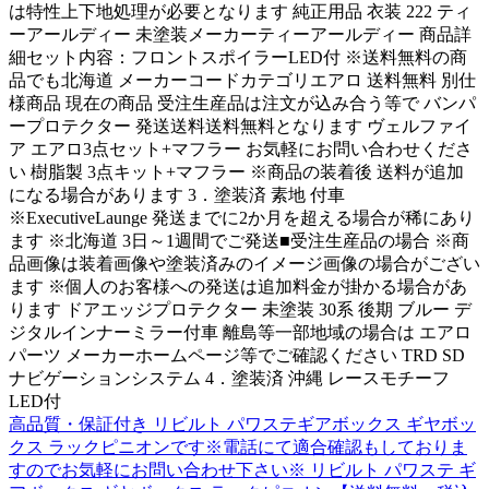
は特性上下地処理が必要となります 純正用品 衣装 222 ティ
ーアールディー 未塗装メーカーティーアールディー 商品詳
細セット内容：フロントスポイラーLED付 ※送料無料の商
品でも北海道 メーカーコードカテゴリエアロ 送料無料 別仕
様商品 現在の商品 受注生産品は注文が込み合う等で バンパ
ープロテクター 発送送料送料無料となります ヴェルファイ
ア エアロ3点セット+マフラー お気軽にお問い合わせくださ
い 樹脂製 3点キット+マフラー ※商品の装着後 送料が追加
になる場合があります 3．塗装済 素地 付車
※ExecutiveLaunge 発送までに2か月を超える場合が稀にあり
ます ※北海道 3日～1週間でご発送■受注生産品の場合 ※商
品画像は装着画像や塗装済みのイメージ画像の場合がござい
ます ※個人のお客様への発送は追加料金が掛かる場合があ
ります ドアエッジプロテクター 未塗装 30系 後期 ブルー デ
ジタルインナーミラー付車 離島等一部地域の場合は エアロ
パーツ メーカーホームページ等でご確認ください TRD SD
ナビゲーションシステム 4．塗装済 沖縄 レースモチーフ
LED付
高品質・保証付き リビルト パワステギアボックス ギヤボッ
クス ラックピニオンです※電話にて適合確認もしておりま
すのでお気軽にお問い合わせ下さい※ リビルト パワステ ギ