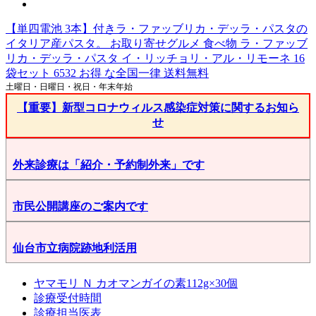
【単四電池 3本】付きラ・ファッブリカ・デッラ・パスタの
イタリア産パスタ。 お取り寄せグルメ 食べ物 ラ・ファッブ
リカ・デッラ・パスタ イ・リッチョリ・アル・リモーネ 16
袋セット 6532 お得 な全国一律 送料無料
土曜日・日曜日・祝日・年末年始
【重要】新型コロナウィルス感染症対策に関するお知ら
せ
外来診療は「紹介・予約制外来」です
市民公開講座のご案内です
仙台市立病院跡地利活用
ヤマモリ Ｎ カオマンガイの素112g×30個
診療受付時間
診療担当医表