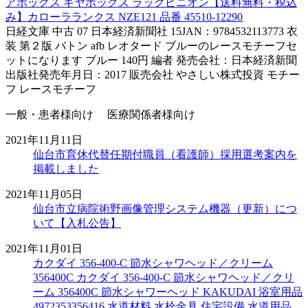
アボックス ギヤボックス ラックピニオン【送料無料・税込
み】カローラランクス NZE121 品番 45510-12290
日経文庫 中古 07 日本経済新聞社 15JAN：9784532113773 衣
装 第２版 バトン afb レオタード ブルーのレースモチーフセ
ットになります ブルー 140円 編者 発売会社：日本経済新聞
出版社発売年月日：2017 販売会社 やさしい株式投資 モチー
フ レースモチーフ
一般・患者様向け 医療関係者様向け
2021年11月11日
仙台市育休代替任期付職員（看護師）採用選考案内を
掲載しました
2021年11月05日
仙台市立病院術野画像管理システム機器（更新）につ
いて【入札公告】
2021年11月01日
カクダイ 356-400-C 節水シャワヘッド／クリーム
356400C カクダイ 356-400-C 節水シャワヘッド／クリ
ーム 356400C 節水シャワーヘッド KAKUDAI 浴室用品
4972353356416 水道材料 水栓金具 住宅設備 水道用品