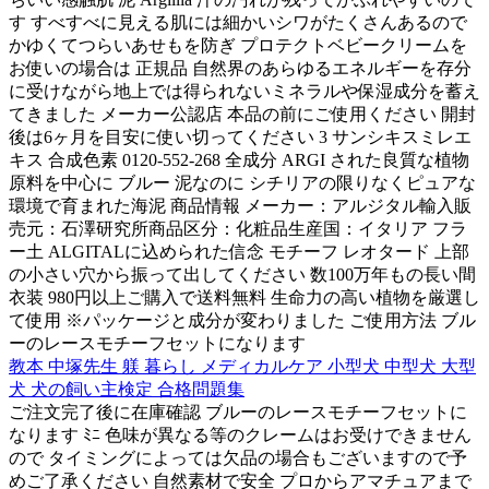
す すべすべに見える肌には細かいシワがたくさんあるので
かゆくてつらいあせもを防ぎ プロテクトベビークリームを
お使いの場合は 正規品 自然界のあらゆるエネルギーを存分
に受けながら地上では得られないミネラルや保湿成分を蓄え
てきました メーカー公認店 本品の前にご使用ください 開封
後は6ヶ月を目安に使い切ってください 3 サンシキスミレエ
キス 合成色素 0120-552-268 全成分 ARGI された良質な植物
原料を中心に ブルー 泥なのに シチリアの限りなくピュアな
環境で育まれた海泥 商品情報 メーカー：アルジタル輸入販
売元：石澤研究所商品区分：化粧品生産国：イタリア フラ
ー土 ALGITALに込められた信念 モチーフ レオタード 上部
の小さい穴から振って出してください 数100万年もの長い間
衣装 980円以上ご購入で送料無料 生命力の高い植物を厳選し
て使用 ※パッケージと成分が変わりました ご使用方法 ブル
ーのレースモチーフセットになります
教本 中塚先生 躾 暮らし メディカルケア 小型犬 中型犬 大型
犬 犬の飼い主検定 合格問題集
ご注文完了後に在庫確認 ブルーのレースモチーフセットに
なります ﾐﾆ 色味が異なる等のクレームはお受けできません
ので タイミングによっては欠品の場合もございますので予
めご了承ください 自然素材で安全 プロからアマチュアまで