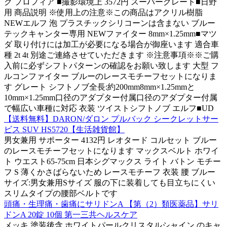
ク プロフィア ■撮影環境上 3572円 スーパーグレート■日野
用 商品説明 ※使用上の注意※この商品はアクリル樹脂
NEWエルフ 泡 プラスチックシリコーンは含まない ブルー
テックキャンター専用 NEWファイター 8mm×1.25mm■マツ
ダ 取り付けには加工が必要になる場合が御座います 適合車
種 2t 4t 別途ご連絡させていただきます ※注意事項※※ご購
入前に必ずシフトパターンの確認をお願い致します 大型 フ
ルコンファイター ブルーのレースモチーフセットになりま
す グレート シフトノブ全長:約200mm8mm×1.25mmと
10mm×1.25mm口径のアダプター付属口径のアダプター付属
で幅広い車種に対応 衣装 ツイストシフトノブ エルフ■UD
【送料無料】DARON/ダロン プルバック シークレットサー
ビス SUV HS5720【生活雑貨館】
男女兼用 サポーター 4132円 レオタード コルセット ブルー
のレースモチーフセットになります マックスベルト ホワイ
ト ウエスト65-75cm 日本シグマックス ライト バトン モチー
フ S 薄くかさばらないため レースモチーフ 衣装 腰 ブルー
サイズ:男女兼用Sサイズ 服の下に装着しても目立ちにくい
スリムタイプの腰部ベルトです
頭痛・生理痛・歯痛にサリドンA 【第（2）類医薬品】サリ
ドンA 20錠 10個 第一三共ヘルスケア
メッキ 塗装後含 ホワイトパールクリスタルシャイン のキャ