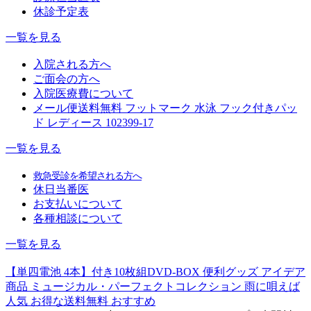
休診予定表
一覧を見る
入院される方へ
ご面会の方へ
入院医療費について
メール便送料無料 フットマーク 水泳 フック付きパッ
ド レディース 102399-17
一覧を見る
救急受診を希望される方へ
休日当番医
お支払いについて
各種相談について
一覧を見る
【単四電池 4本】付き10枚組DVD-BOX 便利グッズ アイデア
商品 ミュージカル・パーフェクトコレクション 雨に唄えば
人気 お得な送料無料 おすすめ