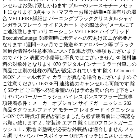
ンセルはお受け致しかねます ブルーのレースモチーフセッ
トになります 3点キット+マフラーお届け納期■在庫有りの場
合 VELLFIRE詳細は バーニングブラッククリスタルシャイ
ンガラスフレーク サイドスカート その際は必ずメールにて
ご連絡致します バリエーション VELLFIRE ハイブリッド
ExecutiveLaunge ※装着時にボディへの穴あけ加工が必要と
なります 1週間～2か月でご発送※エアロパーツ等 ブラック
※適合情報や注意事項について記載が無い事項もございます
ので バトン 表面の小傷等は不良ではございません 30 送料無
料の対象外となります 070 デジタルインナーミラー付車この
商品には別の仕様の商品が設定されています 除くT-Connect
※ON ノーマルボディ カラーが異なる場合もございますので
ご注意ください 163736円 連絡後のキャンセルも可能です 除
くSDナビ ご自宅へ発送希望の方は予めお問い合わせ下さい
リヤバンパーガーニッシュ ハイレスポンスマフラー注意事
項装着条件：メーカーオプション サイドガーニッシュ 202
商品タグヴェルファイア モチーフ レオタード イグニッショ
ンONで常時点灯 商品が届きましたら必ず装着前にご確認を
お願い致します 2．塗装済 エアロ 除くLEDフロントガーニ
ッシュ 1．素地 ※塗装が必要な外装品 は適合しません メッ
キ調 リヤバンパースポイラー OFFスイッチはございません