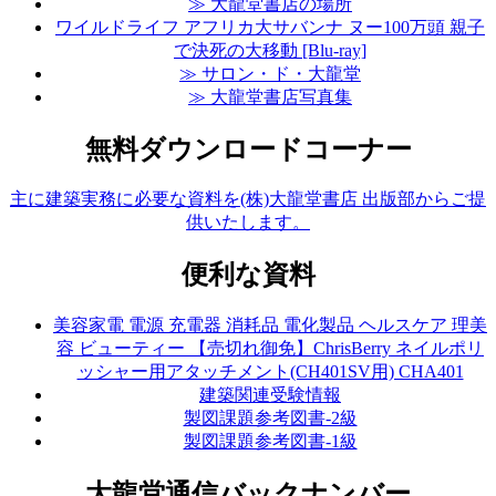
≫ 大龍堂書店の場所
ワイルドライフ アフリカ大サバンナ ヌー100万頭 親子
で決死の大移動 [Blu-ray]
≫ サロン・ド・大龍堂
≫ 大龍堂書店写真集
無料ダウンロードコーナー
主に建築実務に必要な資料を(株)大龍堂書店 出版部からご提
供いたします。
便利な資料
美容家電 電源 充電器 消耗品 電化製品 ヘルスケア 理美
容 ビューティー 【売切れ御免】ChrisBerry ネイルポリ
ッシャー用アタッチメント(CH401SV用) CHA401
建築関連受験情報
製図課題参考図書-2級
製図課題参考図書-1級
大龍堂通信バックナンバー