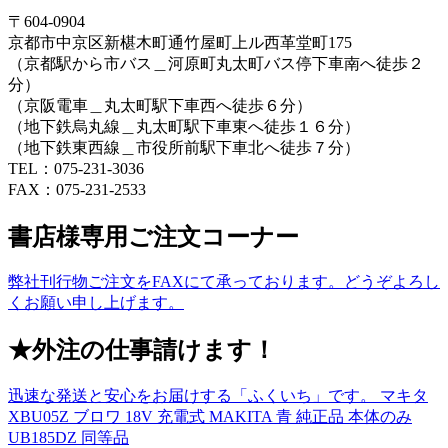
〒604-0904
京都市中京区新椹木町通竹屋町上ル西革堂町175
（京都駅から市バス＿河原町丸太町バス停下車南へ徒歩２
分）
（京阪電車＿丸太町駅下車西へ徒歩６分）
（地下鉄烏丸線＿丸太町駅下車東へ徒歩１６分）
（地下鉄東西線＿市役所前駅下車北へ徒歩７分）
TEL：075-231-3036
FAX：075-231-2533
書店様専用ご注文コーナー
弊社刊行物ご注文をFAXにて承っております。どうぞよろし
くお願い申し上げます。
★外注の仕事請けます！
迅速な発送と安心をお届けする「ふくいち」です。 マキタ
XBU05Z ブロワ 18V 充電式 MAKITA 青 純正品 本体のみ
UB185DZ 同等品