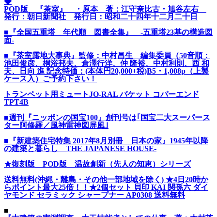
◆
POD版 『茶室』 ・原本 著：江守奈比古・旭谷左右
発行：朝日新聞社 発行日：昭和二十四年十二月二十日
■『全国五重塔 年代順 図書全集』 -五重塔23基の構造図
面-
■『茶室露地大事典』監修：中村昌生 編集委員（50音順：
池田俊彦、桐浴邦夫、倉澤行洋、仲 隆裕、中村利則、西 和
夫、日向 進 記念特価：(本体円20,000+税)B5・1,008p（上製
ケース入）ご予約下さい！
トランペット用ミュートJO-RAL バケット コパーエンド
TPT4B
■週刊『ニッポンの国宝100』創刊号は｢国宝二大スーパース
ター阿修羅／風神雷神図屏風｣
■『新建築住宅特集 2017年8月別冊 日本の家』1945年以降
の建築と暮らし THE JAPANESE HOUSE-
★復刻版 POD版 温故創新（先人の知恵）シリーズ
送料無料(沖縄・離島・その他一部地域を除く) ★4日20時か
らポイント最大25倍！！★2個セット 貝印 KAI 関孫六 ダイ
ヤモンド セラミック シャープナー AP0308 送料無料
■