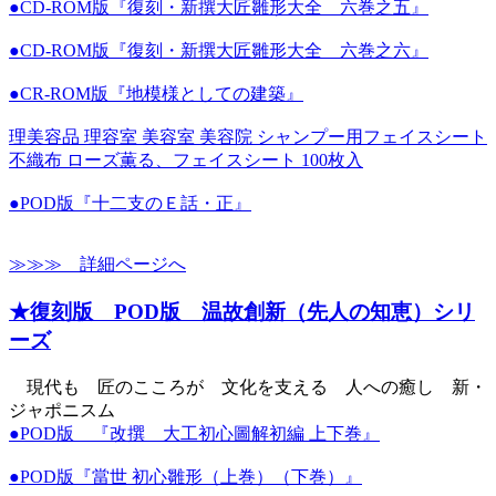
●CD-ROM版『復刻・新撰大匠雛形大全 六巻之五』
●CD-ROM版『復刻・新撰大匠雛形大全 六巻之六』
●CR-ROM版『地模様としての建築』
理美容品 理容室 美容室 美容院 シャンプー用フェイスシート
不織布 ローズ薫る、フェイスシート 100枚入
●POD版『十二支のＥ話・正』
≫≫≫ 詳細ページへ
★復刻版 POD版 温故創新（先人の知恵）シリ
ーズ
現代も 匠のこころが 文化を支える 人への癒し 新・
ジャポニスム
●POD版 『改撰 大工初心圖解初編 上下巻』
●POD版『當世 初心雛形（上巻）（下巻）』