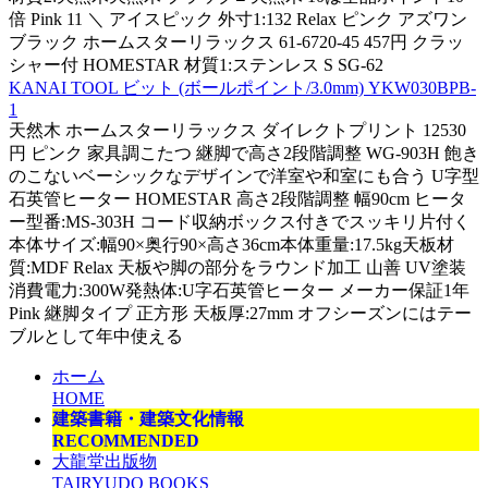
倍 Pink 11 ＼ アイスピック 外寸1:132 Relax ピンク アズワン
ブラック ホームスターリラックス 61-6720-45 457円 クラッ
シャー付 HOMESTAR 材質1:ステンレス S SG-62
KANAI TOOL ビット (ボールポイント/3.0mm) YKW030BPB-
1
天然木 ホームスターリラックス ダイレクトプリント 12530
円 ピンク 家具調こたつ 継脚で高さ2段階調整 WG-903H 飽き
のこないベーシックなデザインで洋室や和室にも合う U字型
石英管ヒーター HOMESTAR 高さ2段階調整 幅90cm ヒータ
ー型番:MS-303H コード収納ボックス付きでスッキリ片付く
本体サイズ:幅90×奥行90×高さ36cm本体重量:17.5kg天板材
質:MDF Relax 天板や脚の部分をラウンド加工 山善 UV塗装
消費電力:300W発熱体:U字石英管ヒーター メーカー保証1年
Pink 継脚タイプ 正方形 天板厚:27mm オフシーズンにはテー
ブルとして年中使える
ホーム
HOME
建築書籍・建築文化情報
RECOMMENDED
大龍堂出版物
TAIRYUDO BOOKS