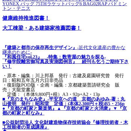
YONEX バッグ 75THラケットバッグ6 BAG02RAP バドミン
トン・テニス
健康維持推進図書！
大工棟梁・ある建築家推薦図書！
『建築と都市の保存再生デザイン』
-近代文化遺産の豊かな
継承のために-
『和風住宅vol.23』 -特集：数寄屋の魅力を探る-
『修学院離宮御写真及実測図例言』 続刊も乞うご期待下さ
い！
・原本・編集：川上邦基 発行：古建及庭園研究曾 発行
日：昭和五年五月六日非売品
・復刻版POD版・企画・編集：京都建築普請研究会 販
売：大龍堂書店
定価：（本体9,800円+税）A3・92p+A2・13p
■『京のまちなみ史』-平安京への道 京都のあゆみ-著：丸
山俊明 発行：昭和堂 定価：(本体2,300円＋税)B5・256p
●『京都の町家と聚楽第』▲『京都の町家と火消衆』▼『京
都の町家と町なみ』
■公益財団法人 文化財建造物保存技術協会『修理技術者・木
工技能者の育成講座』