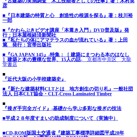
『古建築の実測調査 木工技能者としての仕事』著：木村英
彦
■『日本建築の特質と心 創造性の根源を探る』著：枝川裕
一郎
■『かわらぶきビデオ講座「本葺き入門」DVD普及版』発
行：日本屋根経済新聞社
■『私たちの体にアマテラスの血が流れている』著：上田
篤 発行：宮帯出版社
■『GA JAPAN 145』-特集：［ 建築にまつわる本のはなし
］建築と本の豊穣な世界、15人の話-
京都市中京区 大龍
堂書店
■
『近代大阪の小学校建築史』
■『新たな建築材料CLTとは 地方創生の切り札』一般社団
法人 日本CLT協会・CLT-Cross Laminated Timber
■
『接ぎ手完全ガイド』-基礎から学ぶ多彩な接ぎの技法
■平成２８年度すまいの助成制度について（実施中）
■CD-ROM版国土交通省『建築工事標準詳細図平成28年