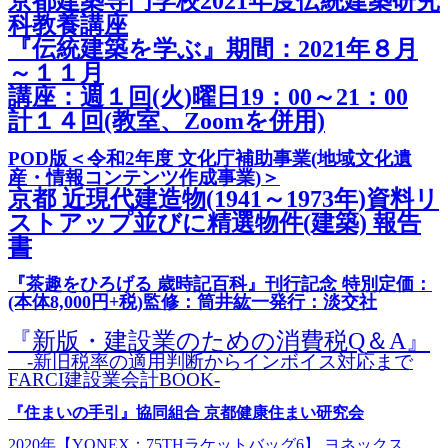
京都建築専門学校2021年度伝統建築研究
科教養講座
『伝統建築を学ぶ』期間：2021年８月
～１１月
講座：週１回(火)曜日19：00～21：00
計１４回(教室、Zoomを併用)
POD版＜令和2年度 文化庁補助事業(地域文化遺
産・情報コンテンツ作成事業)＞
京都 近現代建造物(1941～1973年)資料リ
ストアップ並びに精選物件(建築) 報告
書
『茶趣をひろげる 歳時記百科』刊行記念 特別定価：
(本体8,000円+税)監修：筒井紘一発行：淡交社
『新版・建設業のための消費税Q＆A』
-新旧税率の適用判断からインボイス対応まで
FARCI建設業会計BOOK-
『住まいの手引』協同組合 京都健康住まい研究会
2020年【YONEX：75THラケットバッグ6】 ヨネックス