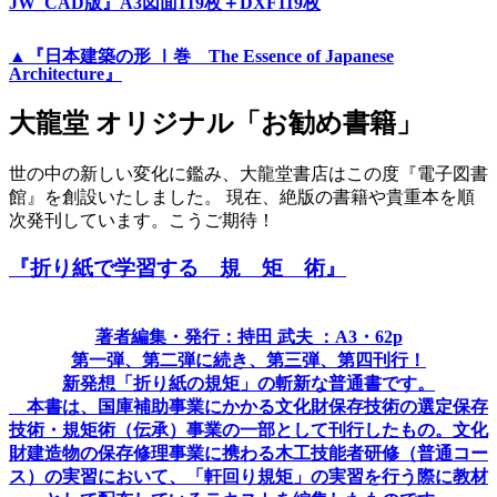
JW_CAD版』A3図面119枚＋DXF119枚
▲『日本建築の形 Ⅰ巻 The Essence of Japanese
Architecture』
大龍堂 オリジナル「お勧め書籍」
世の中の新しい変化に鑑み、大龍堂書店はこの度『電子図書
館』を創設いたしました。 現在、絶版の書籍や貴重本を順
次発刊しています。こうご期待！
『折り紙で学習する 規 矩 術』
著者編集・発行：持田 武夫 ：A3・62p
第一弾、第二弾に続き、第三弾、第四刊行！
新発想「折り紙の規矩」の斬新な普通書です。
本書は、国庫補助事業にかかる文化財保存技術の選定保存
技術・規矩術（伝承）事業の一部として刊行したもの。文化
財建造物の保存修理事業に携わる木工技能者研修（普通コー
ス）の実習において、「軒回り規矩」の実習を行う際に教材