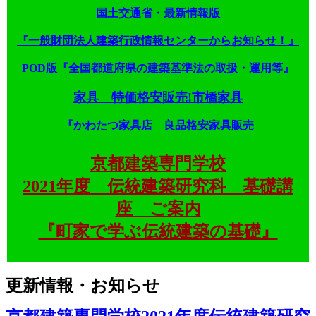
国土交通省・最新情報版
『一般財団法人建築行政情報センターからお知らせ！』
POD版『全国都道府県の建築基準法の取扱・運用等』
家具 特価格安販売!市橋家具
『かわたつ家具店 良品格安家具販売
京都建築専門学校
2021年度 伝統建築研究科 基礎講
座 ご案内
『町家で学ぶ伝統建築の基礎』
更新情報・お知らせ