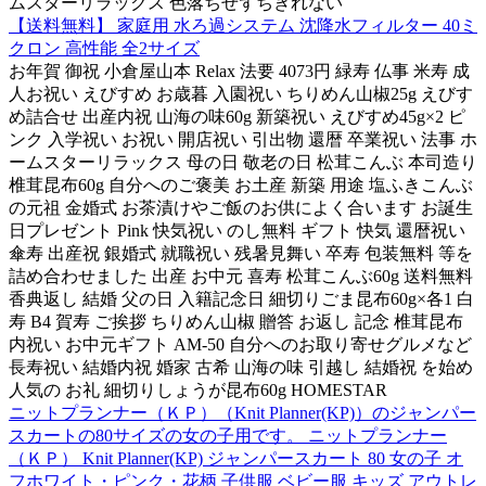
ムスターリラックス 色落ちせずちぎれない
【送料無料】 家庭用 水ろ過システム 沈降水フィルター 40ミ
クロン 高性能 全2サイズ
お年賀 御祝 小倉屋山本 Relax 法要 4073円 緑寿 仏事 米寿 成
人お祝い えびすめ お歳暮 入園祝い ちりめん山椒25g えびす
め詰合せ 出産内祝 山海の味60g 新築祝い えびすめ45g×2 ピ
ンク 入学祝い お祝い 開店祝い 引出物 還暦 卒業祝い 法事 ホ
ームスターリラックス 母の日 敬老の日 松茸こんぶ 本司造り
椎茸昆布60g 自分へのご褒美 お土産 新築 用途 塩ふきこんぶ
の元祖 金婚式 お茶漬けやご飯のお供によく合います お誕生
日プレゼント Pink 快気祝い のし無料 ギフト 快気 還暦祝い
傘寿 出産祝 銀婚式 就職祝い 残暑見舞い 卒寿 包装無料 等を
詰め合わせました 出産 お中元 喜寿 松茸こんぶ60g 送料無料
香典返し 結婚 父の日 入籍記念日 細切りごま昆布60g×各1 白
寿 B4 賀寿 ご挨拶 ちりめん山椒 贈答 お返し 記念 椎茸昆布
内祝い お中元ギフト AM-50 自分へのお取り寄せグルメなど
長寿祝い 結婚内祝 婚家 古希 山海の味 引越し 結婚祝 を始め
人気の お礼 細切りしょうが昆布60g HOMESTAR
ニットプランナー（ＫＰ）（Knit Planner(KP)）のジャンパー
スカートの80サイズの女の子用です。 ニットプランナー
（ＫＰ） Knit Planner(KP) ジャンパースカート 80 女の子 オ
フホワイト・ピンク・花柄 子供服 ベビー服 キッズ アウトレ