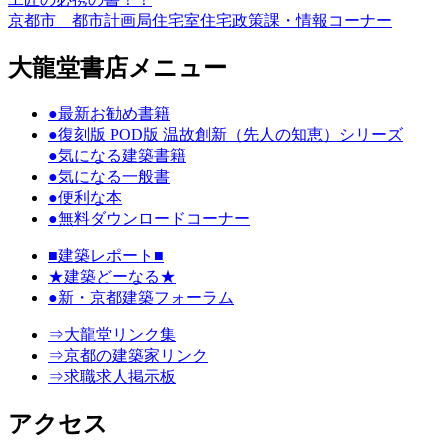
京都市 都市計画局住宅室住宅政策課・情報コーナー
大龍堂書店メニュー
●最新お勧め書籍
●復刻版 POD版 温故創新（先人の知恵）シリーズ
●気になる建築書籍
●気になる一般書
●便利な本
●無料ダウンロードコーナー
■建築レポート■
★建築どーなる★
●新・京都建築フォーラム
⇒大龍堂リンク集
⇒京都の建築家リンク
⇒求職求人掲示板
アクセス