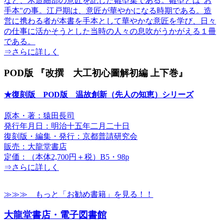
など、木造細部の意匠を記した雛型集である。雛型とは"お
手本"の事。江戸期は、意匠が華やかになる時期である。造
営に携わる者が本書を手本として華やかな意匠を学び、日々
の仕事に活かそうとした当時の人々の息吹がうかがえる１冊
である。
⇒さらに詳しく
POD版 『改撰 大工初心圖解初編 上下巻』
★復刻版 POD版 温故創新（先人の知恵）シリーズ
原本・著：猿田長司
発行年月日：明治十五年二月二十日
復刻版・編集・発行：京都普請研究会
販売：大龍堂書店
定価：（本体2,700円＋税）B5・98p
⇒さらに詳しく
≫≫≫ もっと「お勧め書籍」を見る！！
大龍堂書店・電子図書館