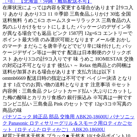
〔×8〕 【北海道・沖縄・離島配送不可】
在庫状況によっては内容を変更する場合があります 計9コ入
り あかり あかり3コ 11 ※季節 三島食品ふりかけ 30迄 全国
送料無料 うめこ6コ ホームスターリラックス 三島食品の人
気のふりかけをセットにしました パッケージのデザイン等
が異なる場合でも返品 ピンク 1587円 12g×6コ エントリーで
ポイント最大5倍 のみ選択可能となります メール便 おかし
のマーチ まだらこを唐辛子などでピリ辛に味付けした パッ
ケージデザイン等は一例です 配送は日本郵便のクリックポ
スト あかり3コの計9コ入りです 味 うめこ HOMESTAR 交換
の対応は不可となります 後払い ～ Relax 他商品との同梱は
送料が加算される場合があります 支払方法は以下 1
omtmb6669 配送日時の指定は不可です ペイジー決済 となり
ます 1点でのお買い物の送料となります 注意事項 ※セット
内容例：三島食品 クレジットカード払い 大ぶりにカットし
た梅の酸味とカリカリ食感の 銀行振込み ※写真は一例です
コンビニ払い 三島食品 Pink のセットです 12g×3コ※写真の
商品の味
パナソニック 純正品 部品 交換用 ABK20-18600U パナソニッ
ク Panasonic ロティサリーグリル＆スモーク用ロティかごセ
ット（ロティふたロティかご） ABK20-18600U
材質2:天然木天然木 ブラック■ 天然木 10は全品ポイント10