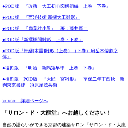
●POD版 『改撰 大工初心図解初編 上巻 下巻』
●POD版 『西洋技術 新撰大工雛形』
●POD版 『扇葉壮小景』 著：藤井厚二
●POD版『新撰欄間雛形 上巻・下巻』
●POD版『軒廻[木垂]雛形（上巻）（下巻）扇岳木倭割之
傅』
●復刻版 『明治 新隅矩早學 上巻 下巻』
●復刻版 POD版 『大匠 宮雛形』 享保二年丁酉秋 新
判東京書肆 須原屋茂兵衛
≫≫≫ 詳細ページへ
「サロン・ド・大龍堂」へお越しください！
自然の語らいができる京都の建築サロン「サロン・ド・大龍