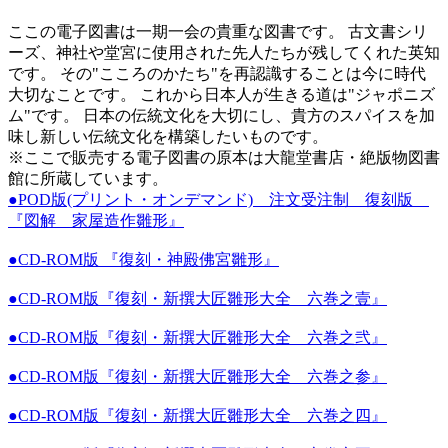
ここの電子図書は一期一会の貴重な図書です。 古文書シリ
ーズ、神社や堂宮に使用された先人たちが残してくれた英知
です。 その"こころのかたち"を再認識することは今に時代
大切なことです。 これから日本人が生きる道は"ジャポニズ
ム"です。 日本の伝統文化を大切にし、貴方のスパイスを加
味し新しい伝統文化を構築したいものです。
※ここで販売する電子図書の原本は大龍堂書店・絶版物図書
館に所蔵しています。
●POD版(プリント・オンデマンド) 注文受注制 復刻版
『図解 家屋造作雛形』
●CD-ROM版 『復刻・神殿佛宮雛形』
●CD-ROM版『復刻・新撰大匠雛形大全 六巻之壹』
●CD-ROM版『復刻・新撰大匠雛形大全 六巻之弐』
●CD-ROM版『復刻・新撰大匠雛形大全 六巻之参』
●CD-ROM版『復刻・新撰大匠雛形大全 六巻之四』