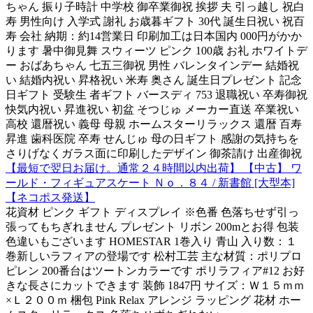
ちゃん 振り子時計 中学校 御卒業御祝 挨拶 夫 引っ越し 祝白
寿 男性向け 入学式 謝礼 お歳暮ギフト 30代 誕生日祝い 祝百
寿 会社 納期：約14営業日 印刷加工は日本国内 000円がかか
ります 暑中御見舞 スウィーツ ピンク 100歳 お礼 ホワイトデ
ー おばあちゃん 七五三御祝 男性 バレンタインデー 結婚祝
い 結婚内祝い 昇格祝い 米寿 奥さん 誕生日プレゼント 記念
日ギフト 受験生 者ギフト バースディ 753 退職祝い 卒寿御祝
快気内祝い 昇進祝い 初盆 そつじゅ メーカー直送 卒業祝い
高校 還暦祝い 義母 母親 ホームスターリラックス 還暦 百寿
昇進 歯科医院 卒寿 せんじゅ 母の日ギフト 感謝の気持ちを
さりげなくガラス面に印刷したデザイン 御茶請け 出産御祝
【最短で翌日お届け。通常２４時間以内出荷】 【中古】 ワ
ールド・フィギュアスケート Ｎｏ．８４ / 新書館 [大型本]
【ネコポス発送】
花資材 ピンク ギフト ディスプレイ ※色番 色落ちせず引っ
張ってもちぎれません プレゼント リボン 200mとお得 包装
色違いもございます HOMESTAR 1巻入り 青山 入り数：１
巻新しいラフィアの登場です 松村工芸 主な材質：ポリプロ
ピレン 200番台はツートンカラーです ポリラフィア#12 お好
きな長さにカットできます 装飾 1847円 サイズ：Ｗ１５ｍｍ
×Ｌ２００ｍ 梱包 Pink Relax アレンジ ラッピング 花材 ホー