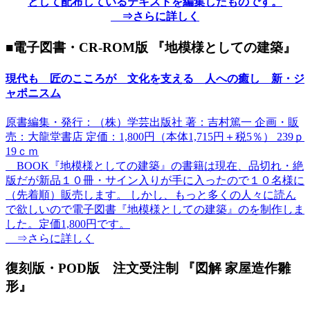
として配布しているテキストを編集したものです。
⇒さらに詳しく
■電子図書・CR-ROM版 『地模様としての建築』
現代も 匠のこころが 文化を支える 人への癒し 新・ジ
ャポニスム
原書編集・発行：（株）学芸出版社 著：吉村篤一 企画・販
売：大龍堂書店 定価：1,800円（本体1,715円＋税5％） 239ｐ
19ｃｍ
BOOK『地模様としての建築』の書籍は現在、品切れ・絶
版だが新品１０冊・サイン入りが手に入ったので１０名様に
（先着順）販売します。 しかし、もっと多くの人々に読ん
で欲しいので電子図書『地模様としての建築』のを制作しま
した。定価1,800円です。
⇒さらに詳しく
復刻版・POD版 注文受注制 『図解 家屋造作雛
形』