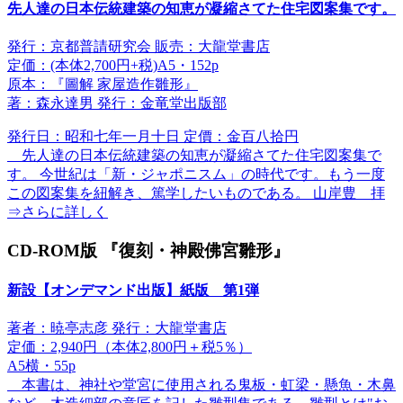
先人達の日本伝統建築の知恵が凝縮さてた住宅図案集です。
発行：京都普請研究会 販売：大龍堂書店
定価：(本体2,700円+税)A5・152p
原本：『圖解 家屋造作雛形』
著：森永達男 発行：金竜堂出版部
発行日：昭和七年一月十日 定價：金百八拾円
先人達の日本伝統建築の知恵が凝縮さてた住宅図案集で
す。 今世紀は「新・ジャポニスム」の時代です。もう一度
この図案集を紐解き、篤学したいものである。 山岸豊 拝
⇒さらに詳しく
CD-ROM版 『復刻・神殿佛宮雛形』
新設【オンデマンド出版】紙版 第1弾
著者：暁亭志彦 発行：大龍堂書店
定価：2,940円（本体2,800円＋税5％）
A5横・55p
本書は、神社や堂宮に使用される鬼板・虹梁・懸魚・木鼻