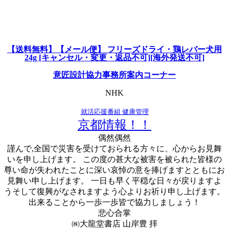
【送料無料】【メール便】 フリーズドライ・鶏レバー犬用
24g [キャンセル・変更・返品不可][海外発送不可]
意匠設計協力事務所案内コーナー
NHK
就活応援番組 健康管理
京都情報！！
偶然偶然
謹んで,全国で災害を受けておられる方々に、心からお見舞
いを申し上げます。 この度の甚大な被害を被られた皆様の
尊い命が失われたことに深い哀悼の意を捧げますとともにお
見舞い申し上げます。 一日も早く平穏な日々が戻りますよ
うそして復興がなされますよう心よりお祈り申し上げます。
出来ることから一歩一歩皆で協力しましょう！
悲心合掌
㈱大龍堂書店 山岸豊 拝