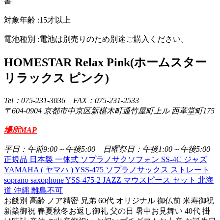
書
対象年齢 :15才以上
電池種別 :電池は別売りのため別途ご購入ください。
HOMESTAR Relax Pink(ホームスター
リラックス ピンク)
Tel：075-231-3036 FAX：075-231-2533
〒604-0904 京都市中京区新椹木町通竹屋町上ル 西革堂町175
場所MAP
平日：午前9:00～午後5:00 日曜祭日：午後1:00～午後5:00
正規品 日本製 一体式 ソプラノサクソフォン SS-4C ジャズ
YAMAHA ( ヤマハ ) YSS-475 ソプラノサックス ストレート
soprano saxophone YSS-475-2 JAZZ マウスピース セット 北海
道 沖縄 離島不可
お餞別 高齢 ノア精密 兄弟 60代 オリジナル 御仏前 米寿御祝
新築御祝 春夏秋冬お返し御礼 父の日 暑中お見舞い 40代 掛