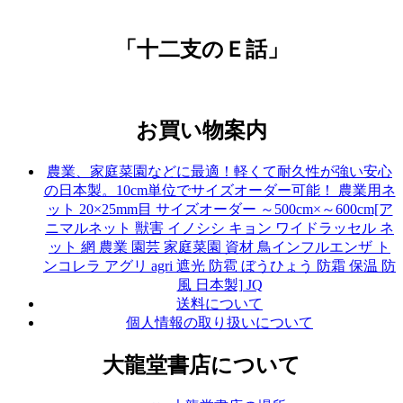
「十二支のＥ話」
お買い物案内
農業、家庭菜園などに最適！軽くて耐久性が強い安心
の日本製。10cm単位でサイズオーダー可能！ 農業用ネ
ット 20×25mm目 サイズオーダー ～500cm×～600cm[ア
ニマルネット 獣害 イノシシ キョン ワイドラッセル ネ
ット 網 農業 園芸 家庭菜園 資材 鳥インフルエンザ ト
ンコレラ アグリ agri 遮光 防雹 ぼうひょう 防霜 保温 防
風 日本製] JQ
送料について
個人情報の取り扱いについて
大龍堂書店について