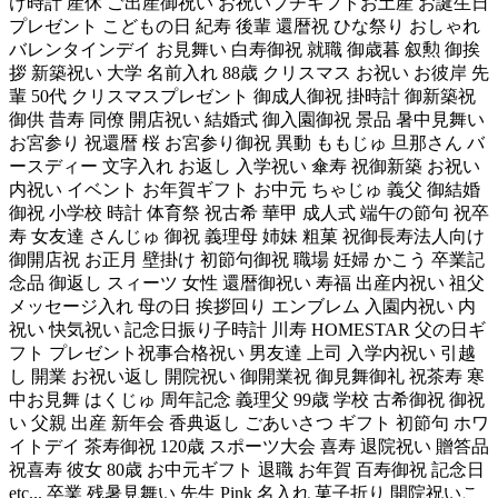
け時計 産休 ご出産御祝い お祝いプチギフトお土産 お誕生日
プレゼント こどもの日 紀寿 後輩 還暦祝 ひな祭り おしゃれ
バレンタインデイ お見舞い 白寿御祝 就職 御歳暮 叙勲 御挨
拶 新築祝い 大学 名前入れ 88歳 クリスマス お祝い お彼岸 先
輩 50代 クリスマスプレゼント 御成人御祝 掛時計 御新築祝
御供 昔寿 同僚 開店祝い 結婚式 御入園御祝 景品 暑中見舞い
お宮参り 祝還暦 桜 お宮参り御祝 異動 ももじゅ 旦那さん バ
ースディー 文字入れ お返し 入学祝い 傘寿 祝御新築 お祝い
内祝い イベント お年賀ギフト お中元 ちゃじゅ 義父 御結婚
御祝 小学校 時計 体育祭 祝古希 華甲 成人式 端午の節句 祝卒
寿 女友達 さんじゅ 御祝 義理母 姉妹 粗菓 祝御長寿法人向け
御開店祝 お正月 壁掛け 初節句御祝 職場 妊婦 かこう 卒業記
念品 御返し スィーツ 女性 還暦御祝い 寿福 出産内祝い 祖父
メッセージ入れ 母の日 挨拶回り エンブレム 入園内祝い 内
祝い 快気祝い 記念日振り子時計 川寿 HOMESTAR 父の日ギ
フト プレゼント祝事合格祝い 男友達 上司 入学内祝い 引越
し 開業 お祝い返し 開院祝い 御開業祝 御見舞御礼 祝茶寿 寒
中お見舞 はくじゅ 周年記念 義理父 99歳 学校 古希御祝 御祝
い 父親 出産 新年会 香典返し ごあいさつ ギフト 初節句 ホワ
イトデイ 茶寿御祝 120歳 スポーツ大会 喜寿 退院祝い 贈答品
祝喜寿 彼女 80歳 お中元ギフト 退職 お年賀 百寿御祝 記念日
etc... 卒業 残暑見舞い 先生 Pink 名入れ 菓子折り 開院祝いこ