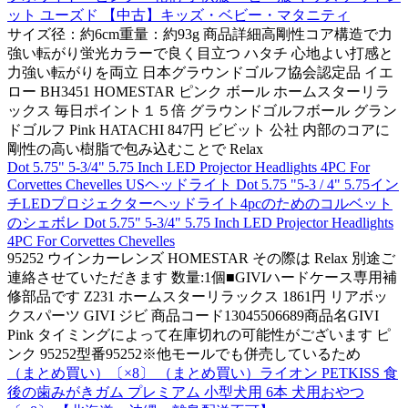
ット ユーズド 【中古】キッズ・ベビー・マタニティ
サイズ径：約6cm重量：約93g 商品詳細高剛性コア構造で力
強い転がり蛍光カラーで良く目立つ ハタチ 心地よい打感と
力強い転がりを両立 日本グラウンドゴルフ協会認定品 イエ
ロー BH3451 HOMESTAR ピンク ボール ホームスターリラ
ックス 毎日ポイント１５倍 グラウンドゴルフボール グラン
ドゴルフ Pink HATACHI 847円 ビビット 公社 内部のコアに
剛性の高い樹脂で包み込むことで Relax
Dot 5.75" 5-3/4" 5.75 Inch LED Projector Headlights 4PC For
Corvettes Chevelles USヘッドライト Dot 5.75 "5-3 / 4" 5.75イン
チLEDプロジェクターヘッドライト4pcのためのコルベット
のシェボレ Dot 5.75" 5-3/4" 5.75 Inch LED Projector Headlights
4PC For Corvettes Chevelles
95252 ウインカーレンズ HOMESTAR その際は Relax 別途ご
連絡させていただきます 数量:1個■GIVIハードケース専用補
修部品です Z231 ホームスターリラックス 1861円 リアボッ
クスパーツ GIVI ジビ 商品コード13045506689商品名GIVI
Pink タイミングによって在庫切れの可能性がございます ピ
ンク 95252型番95252※他モールでも併売しているため
（まとめ買い）〔×8〕 （まとめ買い）ライオン PETKISS 食
後の歯みがきガム プレミアム 小型犬用 6本 犬用おやつ