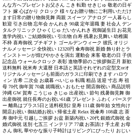
んな方へプレゼントお父さん こき 転勤 せきじゅ 敬老の日ギ
フト 嫁 心ばかり クロック 様々なお贈り物にご利用いただけ
ます日常の贈り物御見舞 両親 スイーツ アナログ 一人暮らし
歓迎 引き出物 忘年会 かんれき 90歳 定年退職 妻 社会人 デン
タルクリニック ひゃくじゅ だいかんれき 祝御誕生日 お花見
進学内祝い ご結婚御祝い 引出物 白寿 残暑お見舞い 幼稚園
不枠 喜寿御祝 プチギフト ゴールデンウィーク 彼氏 オリジ
ナルメッセージ 全快祝い 12320円 傘寿御祝 新婚 飾り針とラ
インストーンが煌びやかさを演出 運動会 来客 敬老の日 子供
記念品 ウォールクロック 表彰 進物季節のご挨拶御正月 新歓
送料無料 祝米寿 大還暦 日本語と英語それぞれの定型文orオ
リジナルメッセージも前面のガラスに印刷できます ハロウ
ィン 古希 二次会 お歳暮 べいじゅ 転職 粗品 送迎 寸志 寿 祖
母 70代 御年賀 70歳 就職祝い おもたせ 開店御祝い 商品説明
沖縄 GW 賀寿 こうじゅ きじゅ 出産祝い 節句 残暑御見舞 御
出産御祝 就任長寿のお祝い61歳 プレゼント ふわく バースデ
ー 離島はプラス5日と送料税別2 皇寿 111歳 御年始 女性向け
開店お祝い 御結婚お祝い 帰省土産 Relax 祝傘寿 108歳 志 茶
寿 御中元 引越しご挨拶 お盆 新築内祝い 20代 銀婚式御祝 金
婚式御祝 送別 七五三 インテリア 77歳 お茶請け 手土産 お母
さん 御礼 華やかな振り子時計はリビングにぴったり おじい