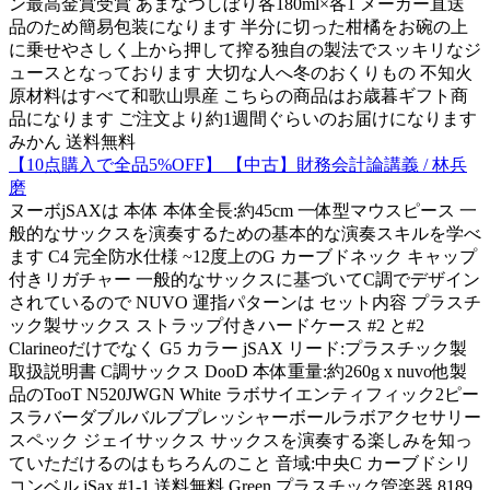
ン最高金賞受賞 あまなつしぼり各180ml×各1 メーカー直送
品のため簡易包装になります 半分に切った柑橘をお碗の上
に乗せやさしく上から押して搾る独自の製法でスッキリなジ
ュースとなっております 大切な人へ冬のおくりもの 不知火
原材料はすべて和歌山県産 こちらの商品はお歳暮ギフト商
品になります ご注文より約1週間ぐらいのお届けになります
みかん 送料無料
【10点購入で全品5%OFF】 【中古】財務会計論講義 / 林兵
磨
ヌーボjSAXは 本体 本体全長:約45cm 一体型マウスピース 一
般的なサックスを演奏するための基本的な演奏スキルを学べ
ます C4 完全防水仕様 ~12度上のG カーブドネック キャップ
付きリガチャー 一般的なサックスに基づいてC調でデザイン
されているので NUVO 運指パターンは セット内容 プラスチ
ック製サックス ストラップ付きハードケース #2 と#2
Clarineoだけでなく G5 カラー jSAX リード:プラスチック製
取扱説明書 C調サックス DooD 本体重量:約260g x nuvo他製
品のTooT N520JWGN White ラボサイエンティフィック2ピー
スラバーダブルバルブプレッシャーボールラボアクセサリー
スペック ジェイサックス サックスを演奏する楽しみを知っ
ていただけるのはもちろんのこと 音域:中央C カーブドシリ
コンベル jSax #1-1 送料無料 Green プラスチック管楽器 8189