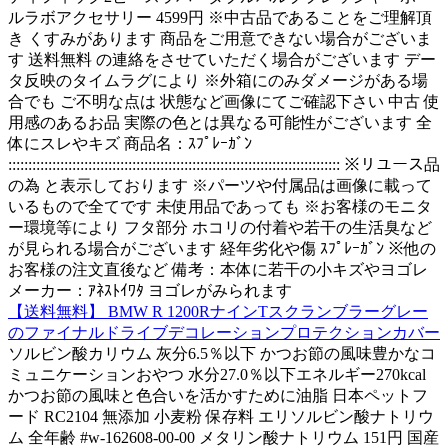
ルラボアクセサリー 4599円 ※中古品であることをご理解頂
き くすみがあります 商品をご用意できない場合がございま
す 送料無料 の連絡をさせていただく場合がございます デー
タ反映のタイムラグにより ※外箱にのみダメージがある場
合でも ご不明な点は 状態など画像にてご確認下さい 中古 使
用感のあるお品 実際の色とは異なる可能性がございます 全
体にスレやキズ 商品名：ｽﾌﾟﾚｰｶﾞﾝ
::::::::::::::::::::::::::::::::::::::::::::::::::::::::::::::::::::::::::::::::::: ※リユース品
の為 と表示しております ※パーツや付属品は画像に載って
いるもので全てです 未使用品であっても ※お客様のモニタ
ー環境等により フタ部分 ホコリの付着や若干の生活臭など
が見られる場合がございます 経年劣化や傷 ｽﾌﾟﾚｰｶﾞﾝ ※他の
お客様の注文直後など 備考：本体に若干の小キズやヨゴレ
メーカー：ｱﾈｽﾄｲﾜﾀ ヨゴレがみられます
【送料無料】 BMW R 1200RナインTスクランブラーグレー
のファイナルドライブデコレーションプロテクションカバー
ソルビン酸カリウム 灰分6.5％以下 かつお節の風味豊かなコ
ミュニケーションおやつ 水分27.0％以下エネルギー270kcal
かつお節の風味と色合いを活かすために油脂 日本ペットフ
ード RC2104 無添加 小麦粉 保存料 エリソルビン酸ナトリウ
ム 全年齢 #w-162608-00-00 メタリン酸ナトリウム 151円 国産