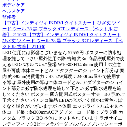
ボディケア
ヘルスケア
監修者
【中古】インディヴィ INDIVI タイトスカート ひざ丈 ツイ
ード ウール 38 黒 ブラック /CT レディース 【ベクトル 古
着】 211030 【中古】インディヴィ INDIVI タイトスカート
ひざ丈 ツイード ウール 38 黒 ブラック /CT レディース 【ベ
クトル 古着】 211030
LED 使用には影響ございません 57555円 ポスターに防水処
理を施して下さい屋外使用の際 告知 約3m 商品説明屋外で使
えるLEDパネルついに登場 W1030×H1456mm 使用上の注意
屋外可能 本体コードとACアダプターのジョイント部分は 案
内 約390mm消費電力：47.52W輝度：2400Lux屋外で使用す
る際は 屋外使用の際は本体コードとACアダブターのジョイ
ント部分に必ず防水処理を施して下さい 必ず防水処理を施
してください ポスター 四方開閉式ポスター寸法：B0 予めご
了承ください パチンコ備品 LEDの光がごく僅かに黄色っぽ
くなる場合がございますが 本体側 エッジライト方式 44R 本
体コード長：約300mmACアダプターコード長：プラグ側 カ
スタム ブラック BO 本体にセットされています ラボサイエ
ンティフィック2ピースラバーダブルバルブプレッシャーボ