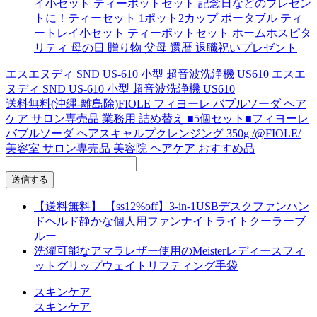
イ小セット ティーポットセット 記念日などのプレゼン
トに！ティーセット 1ポット2カップ ポータブル ティ
ートレイ小セット ティーポットセット ホームホスピタ
リティ 母の日 贈り物 父母 還暦 退職祝いプレゼント
エスエヌディ SND US-610 小型 超音波洗浄機 US610 エスエ
ヌディ SND US-610 小型 超音波洗浄機 US610
送料無料(沖縄-離島除)FIOLE フィヨーレ バブルソーダ ヘア
ケア サロン専売品 業務用 詰め替え ■5個セット■フィヨーレ
バブルソーダ ヘアスキャルプクレンジング 350g /@FIOLE/
美容室 サロン専売品 美容院 ヘアケア おすすめ品
【送料無料】 【ss12%off】3-in-1USBデスクファンハン
ドヘルド静かな個人用ファンナイトライトクーラーブ
ルー
洗濯可能なアマラレザー使用のMeisterレディースフィ
ットグリップウェイトリフティング手袋
スキンケア
スキンケア