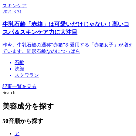
スキンケア
2021.3.31
牛乳石鹸「赤箱」は可愛いだけじゃない！高いコ
スパ＆スキンケア力に大注目
昨今、牛乳石鹸の通称”赤箱”を愛用する「赤箱女子」が増え
ています。固形石鹸なのにつっぱら
石鹸
洗顔
スクワラン
記事一覧を見る
Search
美容成分を探す
50音順から探す
ア