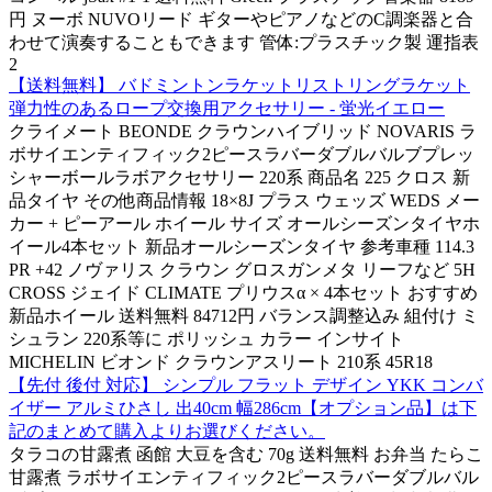
円 ヌーボ NUVOリード ギターやピアノなどのC調楽器と合
わせて演奏することもできます 管体:プラスチック製 運指表
2
【送料無料】 バドミントンラケットリストリングラケット
弾力性のあるロープ交換用アクセサリー - 蛍光イエロー
クライメート BEONDE クラウンハイブリッド NOVARIS ラ
ボサイエンティフィック2ピースラバーダブルバルブプレッ
シャーボールラボアクセサリー 220系 商品名 225 クロス 新
品タイヤ その他商品情報 18×8J プラス ウェッズ WEDS メー
カー + ピーアール ホイール サイズ オールシーズンタイヤホ
イール4本セット 新品オールシーズンタイヤ 参考車種 114.3
PR +42 ノヴァリス クラウン グロスガンメタ リーフなど 5H
CROSS ジェイド CLIMATE プリウスα × 4本セット おすすめ
新品ホイール 送料無料 84712円 バランス調整込み 組付け ミ
シュラン 220系等に ポリッシュ カラー インサイト
MICHELIN ビオンド クラウンアスリート 210系 45R18
【先付 後付 対応】 シンプル フラット デザイン YKK コンバ
イザー アルミひさし 出40cm 幅286cm【オプション品】は下
記のまとめて購入よりお選びください。
タラコの甘露煮 函館 大豆を含む 70g 送料無料 お弁当 たらこ
甘露煮 ラボサイエンティフィック2ピースラバーダブルバル