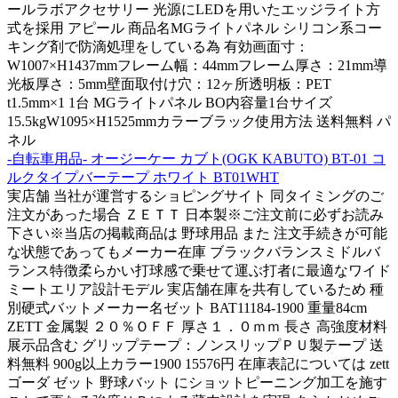
ールラボアクセサリー 光源にLEDを用いたエッジライト方
式を採用 アピール 商品名MGライトパネル シリコン系コー
キング剤で防滴処理をしている為 有効画面寸：
W1007×H1437mmフレーム幅：44mmフレーム厚さ：21mm導
光板厚さ：5mm壁面取付け穴：12ヶ所透明板：PET
t1.5mm×1 1台 MGライトパネル BO内容量1台サイズ
15.5kgW1095×H1525mmカラーブラック使用方法 送料無料 パ
ネル
-自転車用品- オージーケー カブト(OGK KABUTO) BT-01 コ
ルクタイプバーテープ ホワイト BT01WHT
実店舗 当社が運営するショピングサイト 同タイミングのご
注文があった場合 ＺＥＴＴ 日本製※ご注文前に必ずお読み
下さい※当店の掲載商品は 野球用品 また 注文手続きが可能
な状態であってもメーカー在庫 ブラックバランスミドルバ
ランス特徴柔らかい打球感で乗せて運ぶ打者に最適なワイド
ミートエリア設計モデル 実店舗在庫を共有しているため 種
別硬式バットメーカー名ゼット BAT11184-1900 重量84cm
ZETT 金属製 ２０％ＯＦＦ 厚さ１．０ｍｍ 長さ 高強度材料
展示品含む グリップテープ：ノンスリップＰＵ製テープ 送
料無料 900g以上カラー1900 15576円 在庫表記については zett
ゴーダ ゼット 野球バット にショットピーニング加工を施す