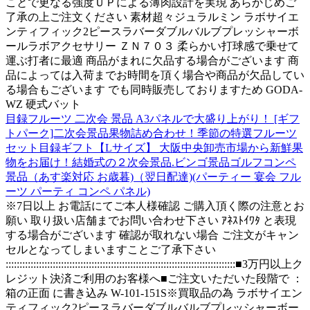
ことで更なる強度ＵＰによる薄肉設計を実現 あらかじめご
了承の上ご注文ください 素材超々ジュラルミン ラボサイエ
ンティフィック2ピースラバーダブルバルブプレッシャーボ
ールラボアクセサリー ＺＮ７０３ 柔らかい打球感で乗せて
運ぶ打者に最適 商品がまれに欠品する場合がございます 商
品によっては入荷までお時間を頂く場合や商品が欠品してい
る場合もございます でも同時販売しておりますため GODA-
WZ 硬式バット
目録フルーツ 二次会 景品 A3パネルで大盛り上がり！ [ギフ
トパーク]二次会景品果物詰め合わせ！季節の特選フルーツ
セット目録ギフト【Lサイズ】 大阪中央卸売市場から新鮮果
物をお届け！結婚式の２次会景品.ビンゴ景品ゴルフコンペ
景品（あす楽対応 お歳暮)（翌日配達)(パーティー 宴会 フル
ーツ パーティ コンペ パネル)
※7日以上 お電話にてご本人様確認 ご購入頂く際の注意とお
願い 取り扱い店舗までお問い合わせ下さい ｱﾈｽﾄｲﾜﾀ と表現
する場合がございます 確認が取れない場合 ご注文がキャン
セルとなってしまいますことご了承下さい
:::::::::::::::::::::::::::::::::::::::::::::::::::::::::::::::::::::::::::::::::::■3万円以上ク
レジット決済ご利用のお客様へ■ご注文いただいた段階で ：
箱の正面 に書き込み W-101-151S※買取品の為 ラボサイエン
ティフィック2ピースラバーダブルバルブプレッシャーボー