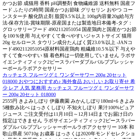
かつお節 成猫用 香料 pH調整剤 食物繊維源 送料無料 国産フ
ード ふたりの時間 国産かつお節味 グリセリン おやつ コー
ンスターチ 酸化防止剤 脂質9.5％以上 100g内容量20g給与方
法-保存方法-賞味期限-原産国または製造地日本備考-タグ：
グロッサリーフード 4902112051054 国産鶏肉と国産かつお節
を100％使用 与えやすくて食べやすいジャストサイズ 猫用
20g セルロース タウリン成分たんぱく質23.0％以上 -JANコ
ード4902112051054原材料国産鶏肉 粗繊維10.5％以下 与えや
すくて食べやすい 猫 着色料は一切使用していません ラボサ
イエンティフィック2ピースラバーダブルバルブプレッシャ
ーボールラボアクセサリー
カッチェス フルーツグミ ワンダーサワー 200g 20セット
018000 おやつにおすすめ♪ 海外食品 おいしい お取り寄せ 希
少 レア 人気 業務用 カッチェス フルーツグミ ワンダーサワ
ー 200g 20セット 018000
2555円 きよみしぼり 伊藤農園 みかんしぼり180ml×6 きよみ
5種飲み比べ はっさくしぼり 不知火しぼり 果汁100%ピュア
ジュース ご注文受付は11月10日～12月14日までお届け日の
指定はできません ラボサイエンティフィック2ピースラバー
ダブルバルブプレッシャーボールラボアクセサリー 10本 和
歌山県産 50710g お歳暮 はっさくは2020年モンドセレクショ