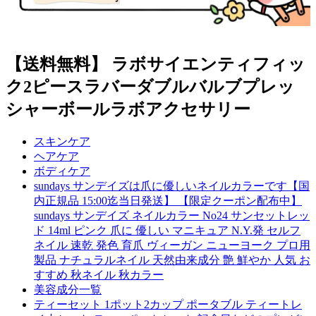
【送料無料】 ラボサイエンティフィッ
ク2ピースラバーダブルバルブプレッ
シャーボールラボアクセサリー
スキンケア
ヘアケア
ボディケア
sundays サンデイズは爪に優しいネイルカラーです【国
内正規品 15:00迄当日発送】 【限定クーポン配布中】
sundays サンデイズ ネイルカラー No24 サンセットレッ
ド 14ml ピンク 爪に 優しい マニキュア N.Y.発 セルフ
ネイル 速乾 発色 育爪 ヴィーガン ニューヨーク プロ用
製品 ナチュラルネイル 天然由来成分 艶 鮮やか 人気 お
すすめ 秋ネイル 秋カラー
美容成分一覧
ティーセット 1ポット2カップ ポータブル ティートレ