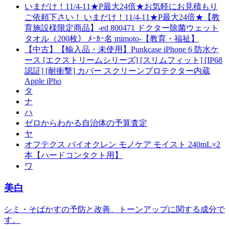
いまだけ！11/4-11★P最大24倍★お気軽にお見積もり
ご依頼下さい！ いまだけ！11/4-11★P最大24倍★【教
育施設様限定商品】-ed 800471 ドクター除菌ウェット
タオル（200枚） ﾒｰｶｰ名 mimoto-【教育・福祉】
【中古】【輸入品・未使用】Punkcase iPhone 6 防水ケ
ース [エクストリームシリーズ] [スリムフィット] [IP68
認証] [耐衝撃] カバー スクリーンプロテクター内蔵
Apple iPho
タ
ナ
ハ
ゼロからわかる自治体の予算査定
ヤ
オフテクス バイオクレン モノケア モイスト 240mL×2
本【ハードコンタクト用】
ワ
美白
シミ・そばかすの予防と改善、トーンアップに関する成分で
す。