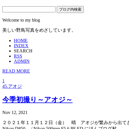
Welcome to my blog
美しい野鳥写真をめざしています。
HOME
INDEX
SEARCH
RSS
ADMIN
READ MORE
1
45.アオジ
今季初撮り～アオジ～
Nov 12, 2021
２０２１年１１月１２日（金） 晴 アオジが繁みから出て
Nikon D850 / Nikon 500mm F5.6 PF ED にほんブログ村...