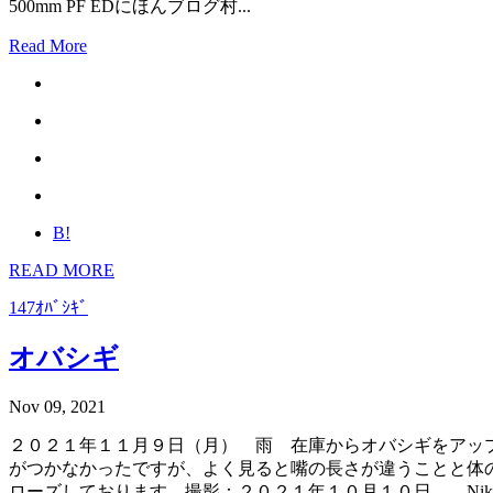
500mm PF EDにほんブログ村...
Read More
B!
READ MORE
147ｵﾊﾞｼｷﾞ
オバシギ
Nov 09, 2021
２０２１年１１月９日（月） 雨 在庫からオバシギをアッ
がつかなかったですが、よく見ると嘴の長さが違うことと体
ローズしております。撮影：２０２１年１０月１０日 Nikon D8