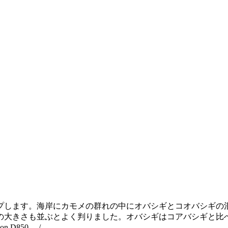
プします。海岸にカモメの群れの中にオバシギとコオバシギの
の大きさも並ぶとよく判りました。オバシギはコアバシギと比
50 / ...