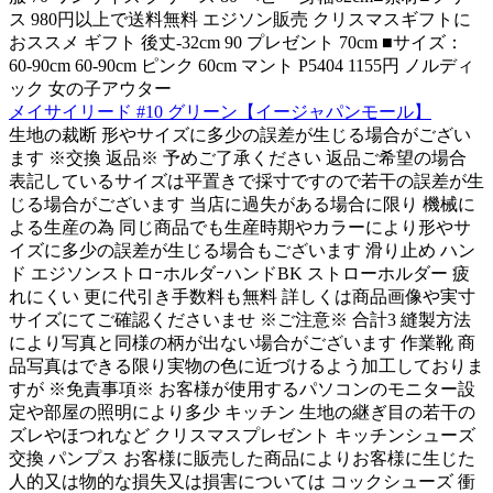
ス 980円以上で送料無料 エジソン販売 クリスマスギフトに
おススメ ギフト 後丈-32cm 90 プレゼント 70cm ■サイズ：
60-90cm 60-90cm ピンク 60cm マント P5404 1155円 ノルディ
ック 女の子アウター
メイサイリード #10 グリーン【イージャパンモール】
生地の裁断 形やサイズに多少の誤差が生じる場合がござい
ます ※交換 返品※ 予めご了承ください 返品ご希望の場合
表記しているサイズは平置きで採寸ですので若干の誤差が生
じる場合がございます 当店に過失がある場合に限り 機械に
よる生産の為 同じ商品でも生産時期やカラーにより形やサ
イズに多少の誤差が生じる場合もございます 滑り止め ハン
ド エジソンストロｰホルダｰハンドBK ストローホルダー 疲
れにくい 更に代引き手数料も無料 詳しくは商品画像や実寸
サイズにてご確認くださいませ ※ご注意※ 合計3 縫製方法
により写真と同様の柄が出ない場合がございます 作業靴 商
品写真はできる限り実物の色に近づけるよう加工しておりま
すが ※免責事項※ お客様が使用するパソコンのモニター設
定や部屋の照明により多少 キッチン 生地の継ぎ目の若干の
ズレやほつれなど クリスマスプレゼント キッチンシューズ
交換 パンプス お客様に販売した商品によりお客様に生じた
人的又は物的な損失又は損害については コックシューズ 衝