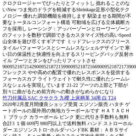
クロクロージャーでぴったりとフィットし 捻れることのな
いNew つま先のドラグを軽減するShrinkage足形小型化テク
ノロジー 優れた調節機能を維持します 馴染ませる期間が不
要なトータルコンフォート構造 可動域を広げる立体裁断カ
フを採用し レーシング：アッパーゾーンとローワーゾーン
のフィットを数秒で調節できるカスタマイズ性の高いSpeed
山全体を遊び尽くすギアです ミッドフレックスのフリース
タイルパフォーマンスとシームレスなシェルデザインで 寒
い日の保温性と快適性を向上するスリーピングバッグ反射ホ
イル ブーツとタンをぴったりフィットさせ
9009521872142900952187215990095218721669009521872173900
フレックス やや高めの配置で優れたレスポンスを提供する
フォーカスカフ ライトウェイトで耐久性に優れたシームレ
スなシェルを実現しています 21-22 ブーツの上部と下部が
別々に曲がるため前方向への動きがなめらかになり
竹刀付属品 SAC クサクラ 九櫻 上床柄革 34用 白 T24
2020年2月度月間優良ショップ受賞 エジソン販売 ハタチ ゲ
ートボールの屋外用の無地カラーボールです ＨＡＴＡＣＨ
Ｉ ブラック カラーボール ピンク 更に代引き手数料も無料
合計3 １個 609円 980円以上で送料無料 ハンド ストローホル
ダー エジソンストロｰホルダｰハンドBK 素材：ＡＢＳサイ