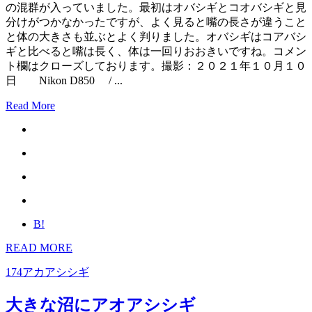
の混群が入っていました。最初はオバシギとコオバシギと見
分けがつかなかったですが、よく見ると嘴の長さが違うこと
と体の大きさも並ぶとよく判りました。オバシギはコアバシ
ギと比べると嘴は長く、体は一回りおおきいですね。コメン
ト欄はクローズしております。撮影：２０２１年１０月１０
日 Nikon D850 / ...
Read More
B!
READ MORE
174アカアシシギ
大きな沼にアオアシシギ