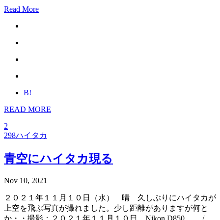
Read More
B!
READ MORE
2
298ハイタカ
青空にハイタカ現る
Nov 10, 2021
２０２１年１１月１０日（水） 晴 久しぶりにハイタカが
上空を飛ぶ写真が撮れました。少し距離がありますが何と
か・・撮影：２０２１年１１月１０日 Nikon D850 /