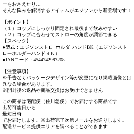
ーをおさえたり…
そんな悩みを解消するアイテムがエジソンから新登場です！
【ポイント】
（１）コップにしっかり固定され最後まで飲みやすい
（２）コップに合わせてストローの角度が調節できる
【スペック】
●型式：エジソンストロｰホルダｰハンドBK（エジソンスト
ローホルダーハンドＢＫ）
●JANコード：4544742983208
【注意事項】
※予告なくパッケージデザイン等が変更になり掲載画像とは
異なる場合があります。
※開封後の返品や商品交換はお受けできません
この商品は宅配便（佐川急便）でお届けする商品です
出荷可能日から
最短日時
でお届けします。※出荷完了次第メールをお送りします。
配送サービス提供エリアを調べることができます