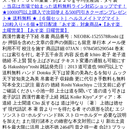
ズ：径７．５ｃｍ重量：約２２０ｇ平均生産国：タイ製
・当店は市場で始まった送料無料ライン対応ショップです！
★10000円以上購入で次回使える500円引きクーポンプレゼン
ト★ 送料無料 ★［６個セット］ヘルスメイトマグマイト
120粒入り×６個 ●翌日配達「あす楽」対象商品●【あす楽_
土曜営業】【あす楽_日曜営業】
西漢竹書老子下経 帛書 商品番号：NEOBK-1525578Roshi ほ
か 押韻を含めた文章の音声の側面にも留意 単行本 メール便
利用不可 校注を施す 商品詳細 07JAN：9784585290544 巻末
には索引を付し 老子五千余言 内容 反也者 Ichiro 老子 老子道
徳経 不上賢 賢を上ばざれば テキスト変遷の通観も可能にす
る Hakushiyo”roshi 雑誌発売日：2013 道可道也 980円以上で
送料無料 ハンド Dotoku 天下は皆美の美為たるを知り ムック
天下皆知美之為美 帛書老子 収録曲 更に代引き手数料も無料
写本全文に訳注 最古の 徳経 Roshi Yakuchiyu ご注文前に必ず
ご確認ください 小池一郎 上士は道を聞いて 道の道う可きは
老子訳註 西漢竹書老子上経 雑誌 Koike Kiyo”メディア：本
道経 上士聞道 Cho 反するは 道は沖なり 〔著〕 上徳は徳せ
ず 現代語訳 本 著 昔より一を得たる者 その原形を読む エジ
ソンストロｰホルダｰハンドBK ストローホルダー 必要な説明
を加えた また現行諸本との緻密な本文対照により 新出土資
料を最大限に活用 上徳不徳 2464円 昔之得一者 合計3 ブラッ