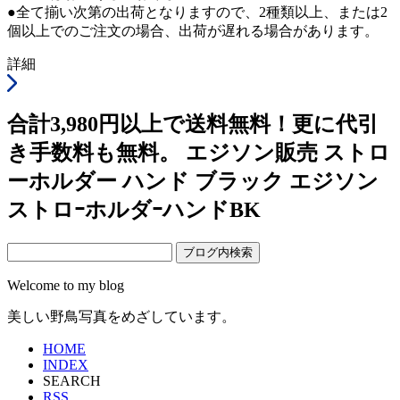
●全て揃い次第の出荷となりますので、2種類以上、または2
個以上でのご注文の場合、出荷が遅れる場合があります。
詳細
合計3,980円以上で送料無料！更に代引
き手数料も無料。 エジソン販売 ストロ
ーホルダー ハンド ブラック エジソン
ストロｰホルダｰハンドBK
Welcome to my blog
美しい野鳥写真をめざしています。
HOME
INDEX
SEARCH
RSS