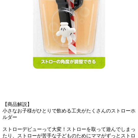
【商品解説】
小さなお子様がひとりで飲める工夫がたくさんのストローホ
ルダー
ストローデビューって大変！ストローを取って遊んでしまっ
たり、ストローが苦手な子どものためにママがずっとストロ