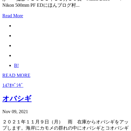
Nikon 500mm PF EDにほんブログ村...
Read More
B!
READ MORE
147ｵﾊﾞｼｷﾞ
オバシギ
Nov 09, 2021
２０２１年１１月９日（月） 雨 在庫からオバシギをアッ
プします。海岸にカモメの群れの中にオバシギとコオバシギ