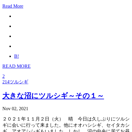
Read More
B!
READ MORE
2
214ツルシギ
大きな沼にツルシギ～その１～
Nov 02, 2021
２０２１年１１月２日（火） 晴 今日は久しぶりにツルシ
ギに会いに行って来ました。他にオオハシシギ、セイタカシ
ギ、アオアシシギもいました。しかし、沼の中央に居てお昼