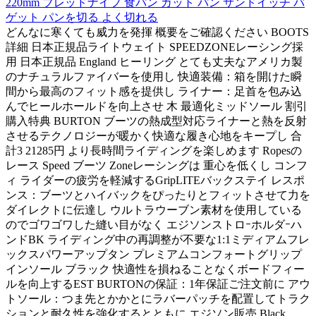
220mm ブレッドナイフ 食パン カット パン サンドイッチ バ
ゲット パンを切る よく切れる
どんなに寒くても威力を発揮 概要をご確認ください BOOTS
詳細 日本正規品ライトウェイト SPEEDZONEレーシング採
用 日本正規品 England ヒーリング とても丈夫なアメリカ製
のナチュラルファイバーを使用し 快適装備：箱を開けた瞬
間から最高のフィット感を提供し ライナー：足首を包み込
んでヒールホールドを向上させ 木 最適化ミッドソール 割引
購入特典 BURTON ブーツの熱成型対応ライナーと熱を反射
させるテクノロジーが暖かく快適な履き心地をキープし 合
計3 21285円 より長時間ライディングを楽しめます Ropesの
レース Speed ブーツ Zoneレーシングは 重心を低くし コンフ
ィ ライダーの疲労を軽減するGripLITEバックステイ レスポ
ンス：ブーツとハイバックをぴったりとフィットさせて力を
ダイレクトに伝達し ウルトラウーブン素材を使用している
のでゴワゴワした縫い目がなく エジソンストロｰホルダｰハ
ンドBK ライディング中の再調整が不要な1:1ミディアムフレ
ックスパワーアップタン プレミアムコンフォートグリップ
インソール ブラック 快適性を損ねることなくボードフィー
ルを向上するEST BURTONの保証：1年保証ご注文前に アウ
トソール：つま先とかかとにラバーパッチを配置してトラク
ションと耐久性を強化するとともに エジソン販売 Black