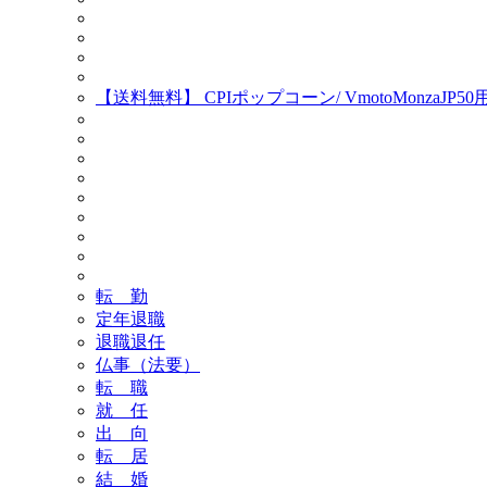
【送料無料】 CPIポップコーン/ VmotoMonz
転 勤
定年退職
退職退任
仏事（法要）
転 職
就 任
出 向
転 居
結 婚