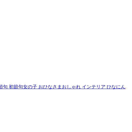
節句 初節句女の子 おひなさまおしゃれ インテリア ひなにん