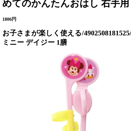
めてのかんたんおはし 右手用 
1806円
お子さまが楽しく使える/490250818
ミニー デイジー 1膳