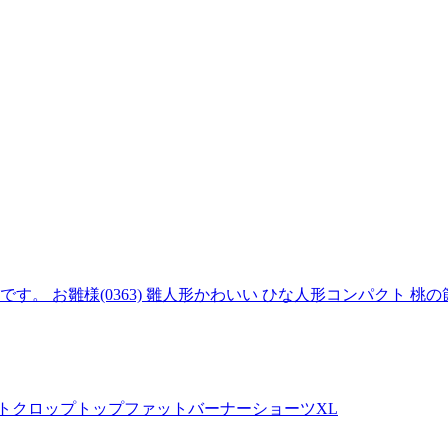
。 お雛様(0363) 雛人形かわいい ひな人形コンパクト 桃の
トクロップトップファットバーナーショーツXL