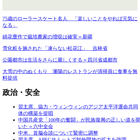
75歳のローラースケート名人 「楽しいことをやれば元気に
なる」
綿花豊作で栽培農家の増収は確実＝新疆
雪化粧を施された「凍らない松花江」 吉林省
公園都市は生活をさらに麗しくする＝四川省成都市
大雪の中のぬくもり 瀋陽のレストランが清掃員に食事を無
料提供
政治・安全
習主席、協力・ウィンウィンのアジア太平洋運命共同
体の構築を提唱
中国共産党「100年の奮闘」が民族復興の正しい道を
いた＝六中全会
中米、首脳会談について緊密に調整
習主席、APECサミットで対外開放の拡大を強調