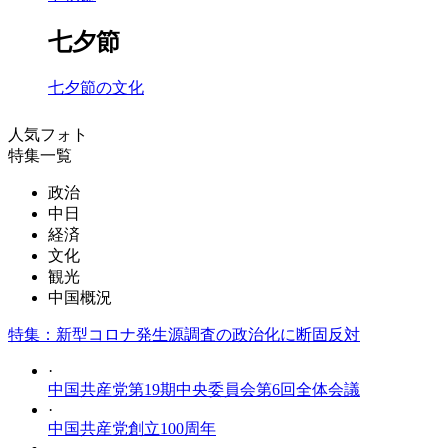
七夕節
七夕節の文化
人気フォト
特集一覧
政治
中日
経済
文化
観光
中国概況
特集：新型コロナ発生源調査の政治化に断固反対
·
中国共産党第19期中央委員会第6回全体会議
·
中国共産党創立100周年