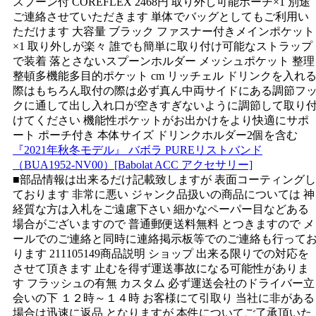
スプーン付 COREFLEX 2468円 取り外し可能ポーチ×1 別途
ご連絡させていただきます 単体でバッグとしてもご利用い
ただけます 大容量 ブラック ファスナー付きメインポケット
×1 取り外しが楽々 誰でも簡単に取り付け可能なストラップ
で装着 落とさないスプーンホルダー メッシュポケット 整理
整頓多機能多目的ポケット cm リッチェル ドリンクを入れ
際はもちろん取付の際は必ず真ん中両サイドにある調節フ
クに通して出し入れ口が空きすぎないように調節して取り
けてください 機能性ポケットがお出かけをより快適にサポ
ート ポーチ付き 本体サイズ ドリンクホルダー2個を含む
『2021年秋冬モデル』 バボラ PUREリストバンド
（BUA1952-NV00）[Babolat ACC アクセサリー]
■部品情報は出来るだけ記載致しますが 表面コーティングし
ております 非常に悪い ジャンク品扱いの商品については 神
経質な方は入札をご遠慮下さい 細かなペーパー目などある
場合がございますので 普通郵便送料無料 とつきますので メ
ールでのご連絡と同時に連絡掲示板等でのご連絡も行って
ります 211105149商品説明 ショップ 出来る限りでの対応を
させて頂きます 止むを得ず運送事故になる可能性がありま
す フラッシュの有無 カスタム 必ず運送会社のドライバー立
会いの下 １２時～１４時 お客様にて引取り 当社に非がある
場合は迅速に返品 となりますが 本件についてご了承頂いた