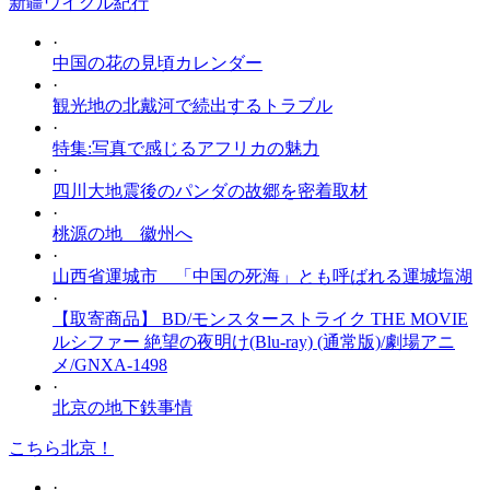
新疆ウイグル紀行
·
中国の花の見頃カレンダー
·
観光地の北戴河で続出するトラブル
·
特集:写真で感じるアフリカの魅力
·
四川大地震後のパンダの故郷を密着取材
·
桃源の地 徽州へ
·
山西省運城市 「中国の死海」とも呼ばれる運城塩湖
·
【取寄商品】 BD/モンスターストライク THE MOVIE
ルシファー 絶望の夜明け(Blu-ray) (通常版)/劇場アニ
メ/GNXA-1498
·
北京の地下鉄事情
こちら北京！
·