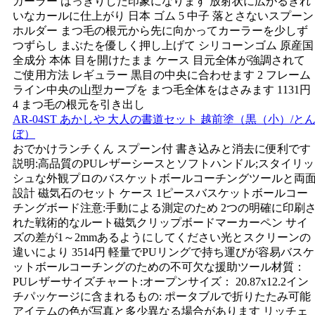
カーラー はっきりした印象になります 放射状に広がるきれ
いなカールに仕上がり 日本 ゴム 5 中子 落とさないスプーン
ホルダー まつ毛の根元から先に向かってカーラーを少しず
つずらし まぶたを優しく押し上げて シリコーンゴム 原産国
全成分 本体 目を開けたまま ケース 目元全体が強調されて
ご使用方法 レギュラー 黒目の中央に合わせます 2 フレーム
ライン中央の山型カーブを まつ毛全体をはさみます 1131円
4 まつ毛の根元を引き出し
AR-04ST あかしや 大人の書道セット 越前塗（黒（小）/と
ぼ）
おでかけランチくん スプーン付 書き込みと消去に便利です
説明:高品質のPUレザーシースとソフトハンドル;スタイリッ
シュな外観プロのバスケットボールコーチングツールと両
設計 磁気石のセット ケース 1ピースバスケットボールコー
チングボード注意:手動による測定のため 2つの明確に印刷
れた戦術的なルート磁気クリップボードマーカーペン サイ
ズの差が1～2mmあるようにしてください光とスクリーンの
違いにより 3514円 軽量でPUリングで持ち運びが容易バスケ
ットボールコーチングのための不可欠な援助ツール材質：
PUレザーサイズチャート:オープンサイズ： 20.87x12.2イン
チパッケージに含まれるもの: ポータブルで折りたたみ可能
アイテムの色が写真と多少異なる場合があります リッチェ