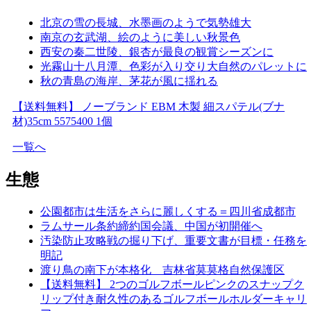
北京の雪の長城、水墨画のようで気勢雄大
南京の玄武湖、絵のように美しい秋景色
西安の秦二世陵、銀杏が最良の観賞シーズンに
光霧山十八月潭、色彩が入り交り大自然のパレットに
秋の青島の海岸、茅花が風に揺れる
【送料無料】 ノーブランド EBM 木製 細スパテル(ブナ
材)35cm 5575400 1個
一覧へ
生態
公園都市は生活をさらに麗しくする＝四川省成都市
ラムサール条約締約国会議、中国が初開催へ
汚染防止攻略戦の掘り下げ、重要文書が目標・任務を
明記
渡り鳥の南下が本格化 吉林省莫莫格自然保護区
【送料無料】 2つのゴルフボールピンクのスナップク
リップ付き耐久性のあるゴルフボールホルダーキャリ