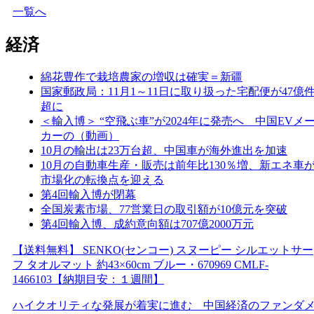
一覧へ
経済
綿花豊作で栽培農家の増収は確実＝新疆
国家郵政局：11月1～11日に取り扱った宅配便が47億
超に
＜輸入博＞ “空飛ぶ車”が2024年に発売へ 中国EVメ
カーの（動画）
10月の輸出は23万台超、中国車が海外進出を加速
10月の自動車生産・販売は前年比130％増、新エネ車
市場化の転換点を迎える
第4回輸入博が閉幕
全国炭素市場、77営業日の取引額が10億元を突破
第4回輸入博、成約意向額は707億2000万元
【送料無料】 SENKO(センコー) スヌーピー シルエットサー
フ タオルマット 約43×60cm ブルー・670969 CMLF-
1466103【納期目安：１週間】
ハイクオリティな発展が着実に進む 中国経済のファンダ