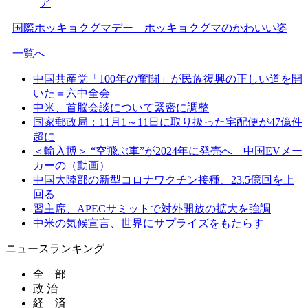
ア
国際ホッキョクグマデー ホッキョクグマのかわいい姿
一覧へ
中国共産党「100年の奮闘」が民族復興の正しい道を開
いた＝六中全会
中米、首脳会談について緊密に調整
国家郵政局：11月1～11日に取り扱った宅配便が47億件
超に
＜輸入博＞ “空飛ぶ車”が2024年に発売へ 中国EVメー
カーの（動画）
中国大陸部の新型コロナワクチン接種、23.5億回を上
回る
習主席、APECサミットで対外開放の拡大を強調
中米の気候宣言、世界にサプライズをもたらす
ニュースランキング
全 部
政 治
経 済