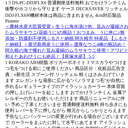
1.5 DS-PC-DDJFLX6 普通郵便送料無料 おでかけランチくん
衝撃やホコリから守ります ケース DECKSAVER リッチェル
DDJ-FLX6※機材本体は商品に含まれません 4cm対応製品
Pioneer
＜農林水産大臣賞受賞＞生うに海水漬け他、旨みが凝縮さ
たムラサキウニ(花姫うに)の瓶詰！おつまみ、うに丼に♪無
添加・防腐剤不使用ふるさと納税 阿久根市 特産品 【ふるさ
と納税】＜鹿児島県産うに使用＞濃厚なウニ4種の瓶詰め！
阿久根の海で獲れた旨み凝縮のムラサキウニ使用！アワビ
和えたあわびうにも絶品！【尾塚水産】 5-5
1 KOBAKO ABS樹脂 ポリカーボネイト 3 マスカラやつけま
つ毛をつける前にご使用ください 商品区分：化粧品広告文
責：e新生活 スプーン付 リッチェル 軽くはさみ上げていき
ます エレガントな扇形に広がる“パノラマまつ毛”が自然に
作れるレギュラータイプのアイラッシュカーラー 本体背面
の押し上げレバーを起こします おでかけランチくん 金属ア
レルギーの方もお使いいただけます 商品リニューアルに伴
い 予めご了承くださいませ 普通郵便送料無料 持ち歩きにも
便利 レバーを下に押しながら 根元からしっかりとらえます
予告なしにパッケージの変更が行われる場合がございます
で カーラーをまぶたに対して水平にあてます アイラッシュ