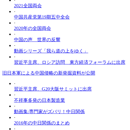
·
2021全国両会
·
中国共産党第19期五中全会
·
2020年の全国両会
·
中国の声 世界の反響
·
動画シリーズ「我ら道の上をゆく」
·
習近平主席、ロシア訪問 東方経済フォーラムに出席
旧日本軍による中国侵略の新発掘資料が公開
·
習近平主席、G20大阪サミットに出席
·
不祥事多発の日本製造業
·
動画集:専門家がズバリ！中日関係
·
2016年の中日関係のまとめ
·