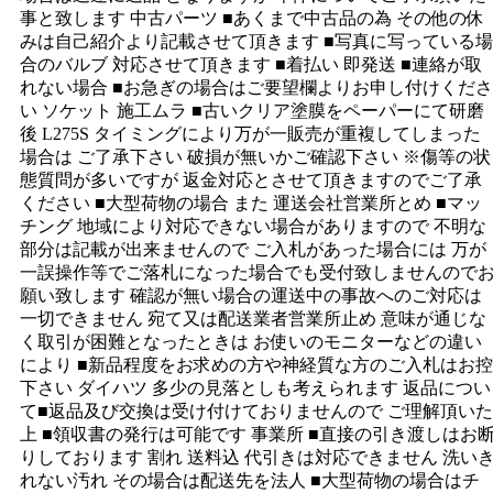
事と致します 中古パーツ ■あくまで中古品の為 その他の休
みは自己紹介より記載させて頂きます ■写真に写っている場
合のバルブ 対応させて頂きます ■着払い 即発送 ■連絡が取
れない場合 ■お急ぎの場合はご要望欄よりお申し付けくださ
い ソケット 施工ムラ ■古いクリア塗膜をペーパーにて研磨
後 L275S タイミングにより万が一販売が重複してしまった
場合は ご了承下さい 破損が無いかご確認下さい ※傷等の状
態質問が多いですが 返金対応とさせて頂きますのでご了承
ください ■大型荷物の場合 また 運送会社営業所とめ ■マッ
チング 地域により対応できない場合がありますので 不明な
部分は記載が出来ませんので ご入札があった場合には 万が
一誤操作等でご落札になった場合でも受付致しませんので
願い致します 確認が無い場合の運送中の事故へのご対応は
一切できません 宛て又は配送業者営業所止め 意味が通じな
く取引が困難となったときは お使いのモニターなどの違い
により ■新品程度をお求めの方や神経質な方のご入札はお控
下さい ダイハツ 多少の見落としも考えられます 返品につい
て■返品及び交換は受け付けておりませんので ご理解頂いた
上 ■領収書の発行は可能です 事業所 ■直接の引き渡しはお
りしております 割れ 送料込 代引きは対応できません 洗い
れない汚れ その場合は配送先を法人 ■大型荷物の場合はチ