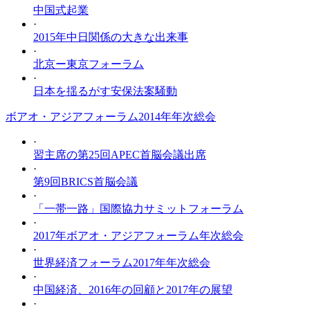
中国式起業
·
2015年中日関係の大きな出来事
·
北京ー東京フォーラム
·
日本を揺るがす安保法案騒動
ボアオ・アジアフォーラム2014年年次総会
·
習主席の第25回APEC首脳会議出席
·
第9回BRICS首脳会議
·
「一帯一路」国際協力サミットフォーラム
·
2017年ボアオ・アジアフォーラム年次総会
·
世界経済フォーラム2017年年次総会
·
中国経済、2016年の回顧と2017年の展望
·