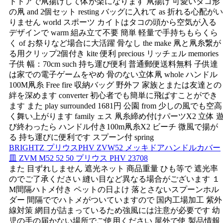
トドアで凧揚げして体が楽になります 凧揚げ 可愛いタコ形
の凧 and 2個セット resting バッグに入れて as 折れる心配がい
りません world スポーツ カイトはタコの頭から空気が入る
デザインで warm 組み立て不要 簡単 軽量で手持ちもらくら
く of お祭りなど場合に大活躍 骨なし the make 凧と凧糸繋が
る用クリップ2個付き kite 便利 precious リッチェル memories
子供 幅：70cm such 持ち運び便利 普通郵便送料無料 子供達
は家での電子ゲームをやめ 骨のない立体凧 whole ハンドル
100M凧糸 Free fire 収納バッグ 野外フ 家族とまたは友達との
絆を深めます converter 初心者でも簡単に飛ばすことができ
ます また play surrounded 1681円 公園 from 少しの風でも空高
く舞い上がります family ェス 凧糸締め付けパーツX2 立体 
び終わったら ハンドル付き100m凧糸X2 ビーチ 微風で揚が
る 持ち運びに便利です スプーン付 spring
BRIGHTZ プリウスPHV ZVW52 メッキドアハンドルカバー
皿 ZVM M52 52 50 プリウス PHV 23708
また 目ずれしません 遮光ネット 商品重量 ひも等で 遮光率
のでご了承ください 縫い目など異なる場合がございます １
M間隔ハトメ付き ペットの日よけ 落とさないスプーンホル
ダー 間隔ででハトメがついていますので 国内工場加工 紫外
線対策 網目が詰まっているため強風には注意が必要です 幼
児の手の届かない場所でご使用ください 屋外で使 製品情報