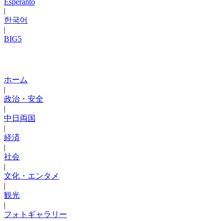
Esperanto
|
한국어
|
BIG5
ホーム
|
政治・安全
|
中日両国
|
経済
|
社会
|
文化・エンタメ
|
観光
|
フォトギャラリー