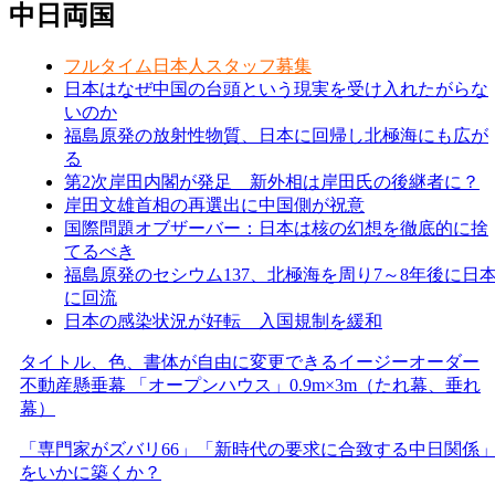
中日両国
フルタイム日本人スタッフ募集
日本はなぜ中国の台頭という現実を受け入れたがらな
いのか
福島原発の放射性物質、日本に回帰し北極海にも広が
る
第2次岸田内閣が発足 新外相は岸田氏の後継者に？
岸田文雄首相の再選出に中国側が祝意
国際問題オブザーバー：日本は核の幻想を徹底的に捨
てるべき
福島原発のセシウム137、北極海を周り7～8年後に日
に回流
日本の感染状況が好転 入国規制を緩和
タイトル、色、書体が自由に変更できるイージーオーダー
不動産懸垂幕 「オープンハウス」0.9m×3m（たれ幕、垂れ
幕）
「専門家がズバリ66」「新時代の要求に合致する中日関係
をいかに築くか？