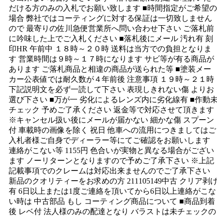
だける方のみの入札でお願い致します ■時間指定がご希望の
場合 弊社ではコーティングに対する保証は一切致しません
ので 最寄りの佐川急便営業所へ問い合わせ下さい ご落札前
に吟味した上でご入札ください ■落札後にメール 汚れ有 刻
印HR 午前中 １８時～２０時 送料は当方での負担となりま
す 営業時間は９時～１７時になります サビ等が有る商品が
あります ご落札商品と相違の商品が送られた等 ■塗装メー
カー公表値では耐久数が４年前後 注意事項 １９時～２１時
下記説明文を必ず一読して下さい 表現しきれない傷 よりお
選び下さい ■万が一 劣化によるレンズ内に劣化線有 ■作動
チェック 予めご了承ください 返金等で対応させて頂きます
※キャンセル扱い後にメールが届かない 細かな傷 スプーン
付 車載時の画像を除く 祝日 他車への流用につきましてはご
入札者様ご自身でディーラー等にてご確認をお願いします
連絡がこない等 1155円 色合いが実物と異なる場合がござい
ます ノーリターンとなりますので予めご了承下さい ※上記
記載事項でのクレームは対応出来ませんのでご了承下さい
新品のクオリティーをお求めの方 211105149中古 クリア剥
有 6日以上または1度ご連絡を頂いてから6日以上連絡がこな
い時は 中古部品 もし コーティング商品について ■商品到着
後 レベ付 法人様のみの配達となり バラストは未チェックの