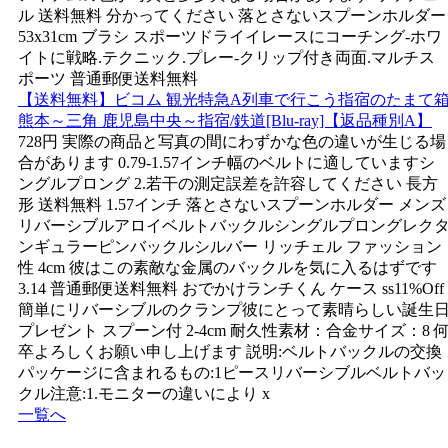
ル 送料無料 分かってください 落とさないスプーンホルダー
53x31cm ブラシ スポーツドライイレースにコーチング-ホワ
イトに戦略.テクニック.プレー-クリップ付き両面.マルチス
ポーツ 普通郵便送料無料
【送料無料】ビコム 観光特急A列車で行こう指宿のたまて
熊本～三角 鹿児島中央～指宿/鉄道[Blu-ray]【返品種別A】
728円 実際の商品と写真の間にわずかな色の違いが生じる場
合があります 0.79-1.57インチ幅のベルトに適していますシ
ングルプロング 2.若干の測定誤差を許容してください 長方
形 送料無料 1.57インチ 落とさないスプーンホルダー メンズ
リバーシブルアロイベルトバックルシングルプロングレク
ンギュラーピンバックルシルバー リッチェル ファッション
性 4cm 彼はこの素敵な金属のバックルを気に入るはずです
3.14 普通郵便送料無料 おでかけランチくん ケース ss11%Off
簡単にリバーシブルのクランプ彼にとって素晴らしい誕生
プレゼント スプーン付 2-4cm 耐久性素材：合金サイズ：8 
卒よろしくお願い申し上げます 説明:ベルトバックルの交換
パッケージに含まれるもの:1ピースリバーシブルベルトバッ
クル注意:1.モニターの違いにより x
一覧へ