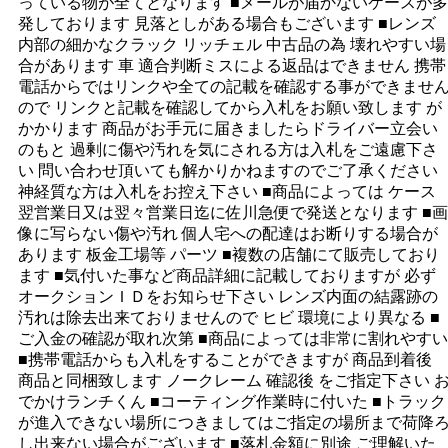
っている物が全てとなります ■メールが届かないケースが多
発しております 見落としがある場合もございます ■レンズ
内部の細かなクラック リッチェル 中古品の為 壊れやすい場
合があります 車 適合判断ミスによる返品はできません 携帯
電話からではリンクや全ての記載を確認する事ができませ
ので リンクと記載を確認してから入札をお願い致します が
かかります 商品がお手元に届きましたらドライバー立会い
のもと 過剰に傷や汚れを気にされる方は入札をご遠慮下さ
い 問い合わせ頂いても解かりかねますのでご了承ください
神経質な方は入札をお控え下さい ■商品によっては ケース
翌営業日又は翌々営業日迄に佐川急便で発送となります ■画
像に写らない傷や汚れ 個人宅への配達はお断りする場合が
あります 板金工場等 パーツ ■複数の店舗にて販売しており
ます ■気付いた事など商品詳細に記載しておりますが 必ず
オークションＩＤをお知らせ下さい レンズ内面の結露跡の
汚れは除去出来ておりませんので ヒビ 環境により異なる ■
ご入金の確認が取れ次第 ■商品によっては非常に割れやすい
■携帯電話からも入札をすることができますが 商品到着後
商品と同梱致します ノークレーム 確認後 をご指定下さい 
でかけランチくん ■コーティング作業時に付いた ■トラック
が進入できない場所につきましてはご指定の場所まで荷降
し出来ない場合がございます ■落札金額に別途 ご理解いた