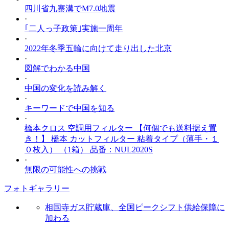
四川省九寨溝でM7.0地震
·
｢二人っ子政策｣実施一周年
·
2022年冬季五輪に向けて走り出した北京
·
図解でわかる中国
·
中国の変化を読み解く
·
キーワードで中国を知る
·
橋本クロス 空調用フィルター 【何個でも送料据え置
き！】 橋本 カットフィルター 粘着タイプ（薄手・１
０枚入） （1箱） 品番：NUL2020S
·
無限の可能性への挑戦
フォトギャラリー
相国寺ガス貯蔵庫、全国ピークシフト供給保障に
加わる