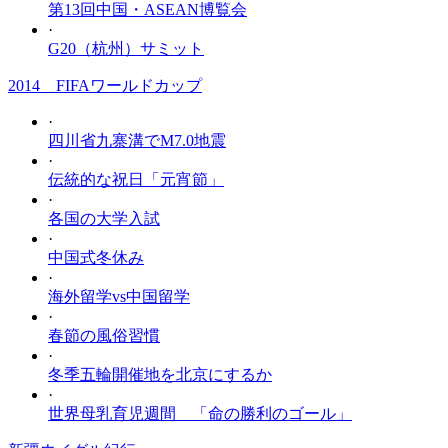
第13回中国・ASEAN博覧会
·
G20（杭州）サミット
2014 FIFAワールドカップ
·
四川省九寨溝でM7.0地震
·
伝統的な祝日「元宵節」
·
各国の大学入試
·
中国式冬休み
·
海外留学vs中国留学
·
春節の風俗習慣
·
冬季五輪開催地を北京にするか
·
世界母乳育児週間 「命の勝利のゴール」