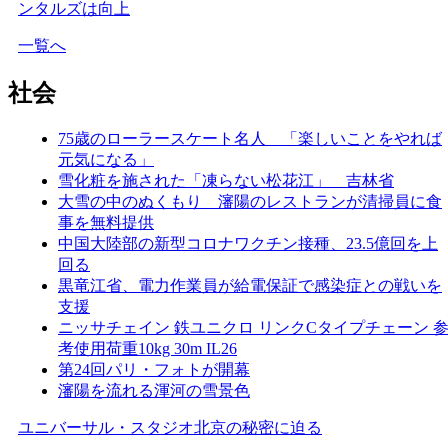
ンタルズは向上
一覧へ
社会
75歳のローラースケート名人 「楽しいことをやれば
元気になる」
雪化粧を施された「凍らない松花江」 吉林省
大雪の中のぬくもり 瀋陽のレストランが清掃員に食
事を無料提供
中国大陸部の新型コロナワクチン接種、23.5億回を上
回る
黒竜江省、電力作業員が給電保証で感染症との戦いを
支援
ニッサチェイン 鉄ユニクロ リンクCタイプチェーン 
考使用荷重10kg 30m IL26
第24回パリ・フォトが開幕
瀋陽を流れる渾河の雪景色
ユニバーサル・スタジオ北京の秘密に迫る