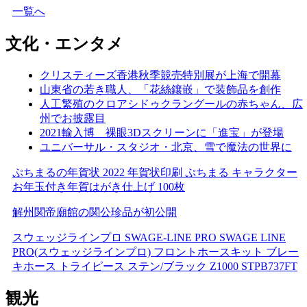
一覧へ
文化・エンタメ
クリスティーズ香港秋季競売特別展が上海で開幕
山東省の若き職人、「花絲鑲嵌」で装飾品を創作
人工繁殖のクロアシドゥクラングールの赤ちゃん、広
州でお披露目
2021輸入博 裸眼3Dスクリーンに「進宝」が登場
ユニバーサル・スタジオ・北京、雪で魔法の世界に
ぷちまるの年賀状 2022 年賀状印刷 ぷちまる キャラクター
お年玉付き年賀はがき仕上げ 100枚
解州関帝廟館の関公珍品が初公開
スウェッジラインプロ SWAGE-LINE PRO SWAGE LINE
PRO(スウェッジラインプロ) フロントホースキット ブレー
キホース トライピース ステン/ブラック Z1000 STPB737FT
観光