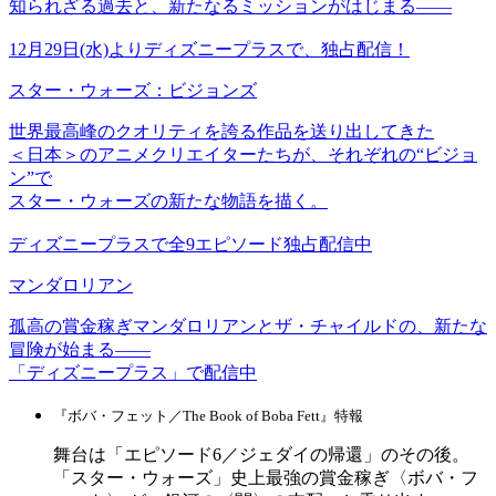
知られざる過去と、新たなるミッションがはじまる——
12月29日(水)よりディズニープラスで、独占配信！
スター・ウォーズ：ビジョンズ
世界最高峰のクオリティを誇る作品を送り出してきた
＜日本＞のアニメクリエイターたちが、それぞれの“ビジョ
ン”で
スター・ウォーズの新たな物語を描く。
ディズニープラスで全9エピソード独占配信中
マンダロリアン
孤高の賞金稼ぎマンダロリアンとザ・チャイルドの、新たな
冒険が始まる――
「ディズニープラス」で配信中
『ボバ・フェット／The Book of Boba Fett』特報
舞台は「エピソード6／ジェダイの帰還」のその後。
「スター・ウォーズ」史上最強の賞金稼ぎ〈ボバ・フ