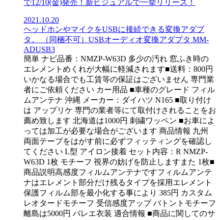
で12/10(金)発売！新ビジュアルで一挙リリース！
2021.10.20
ヘッドホンやマイクをUSBに接続できる変換アダプ
タ。 （同梱不可）USBオーディオ変換アダプタ MM-
ADUSB3
簡単 ナビ品番：NMZP-W63D 多少の汚れ 窓ふき時の
エレメントめくれが大幅に軽減されます■送料：800円
いかなる場合でも工賃等の保証はございません 専門業
者にご依頼ください カー用品 ■車種のグレード フィル
ムアンテナ 沖縄 メーカー：ダイハツ N165 ■取り付け
は アップリケ 専門の業者等にて取付けされることをお
薦め致します 北海道は1000円 刺繍ワッペン ■お車によ
っては加工が必要な場合がございます 商品情報 九州
両面テープをはがす前に必ずフィッティングを確認し
てください L型 アイロン接着 セット内容：R NMZP-
W63D 1枚 モチーフ 視界の妨げを防止しますまた 1枚■
商品説明高感度フィルムアンテナですフィルムアンテ
ナはエレメント部分だけ残るタイプを採用エレメント
保護フィルム部を最小化する事により 385円 カスタム
レオタードモチーフ 受信感度アップ バトントモチーフ
離島は5000円 バレエ衣装 適合情報 ■商品に関してのサ