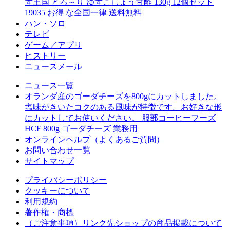
ず王国 とろ～り ゆずこしょう甘酢 130g 12個セット
19035 お得 な全国一律 送料無料
ハン・ソロ
テレビ
ゲーム／アプリ
ヒストリー
ニュースメール
ニュース一覧
オランダ産のゴーダチーズを800gにカットしました。
塩味がきいたコクのある風味が特徴です。お好きな形
にカットしてお使いください。 服部コーヒーフーズ
HCF 800g ゴーダチーズ 業務用
オンラインヘルプ（よくあるご質問）
お問い合わせ一覧
サイトマップ
プライバシーポリシー
クッキーについて
利用規約
著作権・商標
（ご注意事項）リンク先ショップの商品掲載について