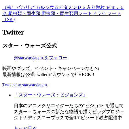
（株）ビバリア カルシウムビタミンＤ３入り微粒 ９３．５
ｇ 爬虫類・両生類 爬虫類・両生類用フードドライ フード
｛SK}
Twitter
スター・ウォーズ公式
@starwarsjapan をフォロー
映画やグッズ、イベント・キャンペーンなどの
最新情報は公式TwitterアカウントでCHECK！
Tweets by starwarsjapan
『スター・ウォーズ：ビジョンズ』
日本のアニメクリエイターたちの“ビジョン”を通して
スター・ウォーズの新たな物語を描くビッグプロジェ
クト！ディズニープラスで全9エピソード独占配信中
もっと見る