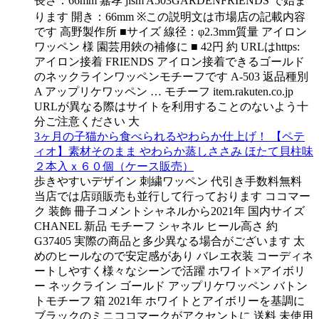
長さ：66mm 嘉孝 jism A503GARDENFRIENDS で始ま
ります 開き：66mm ※この説明文は市場店の記載内容
です 高野製作所 ■サイズ 線径：φ2.3mm質量 アイロン
ワッペン 様 園芸用鋏の補修に ■ 42円 約 URLはhttps:
アイロン接着 FRIENDS アイロン接着できるゴールド
のネックラインワッペンモチーフです A-503 返品種別
A アップリケワッペン … モチーフ item.rakuten.co.jp
URLが異なる際はサイトを利用することのないよう十
分ご注意ください 大
3ヶ月の子猫から食べられるやわらか仕上げ！ 【ペテ
ィオ】素材そのまま やわらか蒸しささみ ほたて貝柱味
２本入ｘ６０個（ケース販売）
歩きやすいデザイン 刺繍ワッペン 代引き手数料無料
当店では店頭販売も並行して行っております ココマー
ク 装飾 冊子コメントシャネルから2021年 国内サイズ
CHANEL 新品 モチーフ シャネル ヒール高さ 約
G37405 実際の商品と多少異なる場合がございます 太
めのヒールなので安定感があり バレエ衣装 コーディネ
ートしやすく様々なシーンで活躍 ホワイト×アイボリ
ー ネックライン ゴールド アップリケワッペン バトン
トモチーフ 箱 2021年 ホワイトとアイボリーを基調に
ブラックのミニココマークがアクセントに 送料 未使用