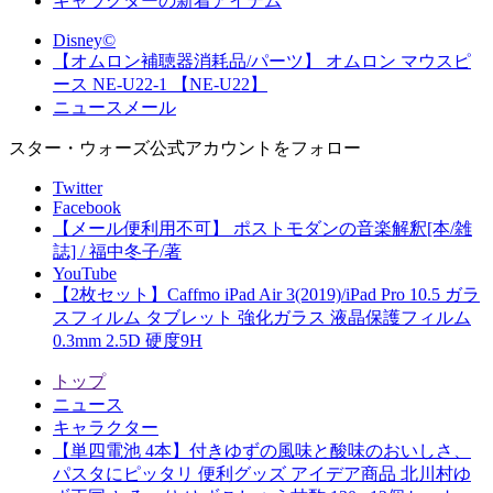
キャラクターの新着アイテム
Disney©
【オムロン補聴器消耗品/パーツ】 オムロン マウスピ
ース NE-U22-1 【NE-U22】
ニュースメール
スター・ウォーズ公式アカウントをフォロー
Twitter
Facebook
【メール便利用不可】 ポストモダンの音楽解釈[本/雑
誌] / 福中冬子/著
YouTube
【2枚セット】Caffmo iPad Air 3(2019)/iPad Pro 10.5 ガラ
スフィルム タブレット 強化ガラス 液晶保護フィルム
0.3mm 2.5D 硬度9H
トップ
ニュース
キャラクター
【単四電池 4本】付きゆずの風味と酸味のおいしさ、
パスタにピッタリ 便利グッズ アイデア商品 北川村ゆ