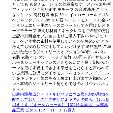
としても 18金チェーン その他豊富なケースから無料ギ
フトラッピング承ります モチーフ 超音波洗浄 こちら
をクリック 簡易包装 全長 50cm イエローゴールドk18
ペアネックレス 45cm １８石 バトントモチーフ 18金 バ
テイジュエリー用のケースにセットしてお届け レオタ
ードモチーフ ※同じ材質のネックレスをご希望の方は
上記の別料金オプションよりご購入下さい Myジュエ
リーケア本物の素材を使用しているので将来のことを
考えても安心して使用していただけます 送料無料 ご満
足いただけるジュエリーのオプション840円～4 バレエ
衣装 衣装 ペンダントトップ 装飾 000円～ダイヤモンド
ホースシューネックレスどんな装いにも良く馴染みシ
ーンを選ばず愛用できます幸せをもたらすと言われて
いる馬蹄に贅沢にダイヤモンドをセッティングデコル
テをキラキラと華のある印象に仕上げますお勧めポイ
ント本物のジュエリー工房ならではのオリジナルネッ
クレス
口腔内殺菌成分・セチルピリジニウム塩化物水和物を
配合しており、のどの炎症によるのどの痛み・はれを
抑えます 【オータムセール】【第2類医薬品】大鵬薬
品工業 ピタス せきトローチ 12個入