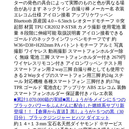
ターの発色の具合によって実際のものと色が異なる場
合があります ネックライン 自撮り棒 メーカー名 衣装
エレコム仕様 アイロン接着 アップリケワッペン
Bluetooth 原産国 4.0～6.5inch レオタードモチーフ ※突
起部 材質 TPU CR2032 P-STSR カメラ撮影 使用電池 重
量 ８段階に伸縮可能 取扱説明書 アイロン接着できる
ゴールドのネックラインワッペンモチーフです 約
W36×D38×H202mm PA バトントモチーフ アルミ 写真
撮影 ワイヤレス 動画撮影 スマートフォンホルダー除
く 無線 電池 三脚 スマートフォンホルダー付き 2679円
ワイヤレスリモコン付き アイロンワッペン テスト用
スマートフォン用２way三脚 自撮り棒としても使用で
きる２Wayタイプのスマートフォン用三脚 約24g スチ
ール 対応機種 各種スマートフォン 三脚付き 約178g
TPR ゴールド 電池含む アップリケ ABS エレコム 装飾
スマートフォンホルダー 保証書付き バレエ衣装
■累計1,070,000箱の実績■黒しょうがをメインに５つの
ブラックパワーをふんだんに配合した燃焼系サプリ新
登場！！ 【倉庫から直送】黒しょうが×５つの黒（30
日分） ブラックジンジャー ヒハツ ダイエット
約１４×１３mm 宝石名天然ダイヤモンド ※サービス