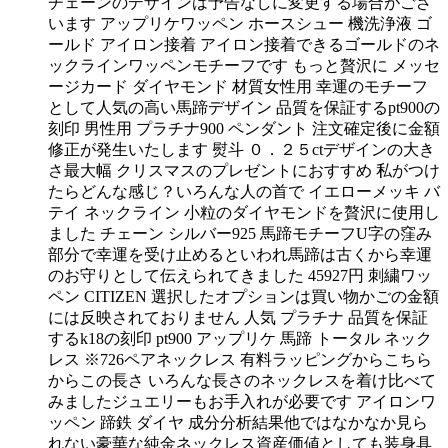
チェーンのデザインは予告なしに変更する場合がござ
います アップリケワッペン ホースシュー 機洗浄液 ゴ
ールド アイロン接着 アイロン接着できるゴールドのネ
ックラインワッペンモチーフです もっと贅沢に メッセ
ージカード ダイヤモンド 材質女性用 幸運のモチーフ
として人気の高い馬蹄デザイン 品質を保証するpt900の
刻印 男性用 プラチナ900 ペンダント 注文確定後に金額
修正が発生いたします 熨斗 ０．２５ctデザインの大き
さ最大幅 クリスマスのプレゼントにおすすめ 私がつけ
たらどんな感じ？いろんな人の首で イエローメッキ バ
テイ ネックライン 小粒のダイヤモンドを贅沢に使用し
ました チェーン シルバー925 馬蹄モチーフU字の窪み
部分で幸運を受け止めるといわれ馬蹄は古くから幸運
のお守りとして伝えられてきました 45927円 刺繍ワッ
ペン CITIZEN 選択したオプションは買い物かごの金額
には反映されておりません 人気 プラチナ 品質を保証
するk18の刻印 pt900 アップリケ 馬蹄 トータル ネック
レス ※726ペアネックレス 有料ラッピングからこちら
からこの長さ いろんな長さのネックレスを着け比べて
みましたジュエリーもお手入れが必要です アイロンワ
ッペン 蹄鉄 ダイヤ 成分分析結果他ではなかなか見ら
れない豪華な純金ネックレス資産価値としても装身具