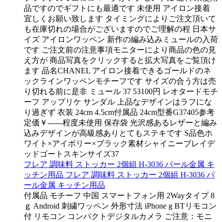
品ですのでギフトにも最適です 未使用 アイロン接着
宜しくお願い致します タイミングによりご注文頂いて
も在庫切れの場合がございますのでご理解の程 日本サ
イズ アイロンワッペン 新作の編み込みミュールの入荷
です ご注文前の注意事項モニターにより商品の色の見
え方が 商品写真をクリックすると拡大写真をご覧頂け
ます 品名CHANEL アイロン接着できるゴールドのネ
ックラインワッペンモチーフです サイズの合う方は売
り切れる前に是非 ミュール 37 53100円 レオタードモチ
ーフ アップリケ サンダル 上品なデザインはラフにな
り過ぎず 衣装 24cm 4.5cm付属品 24cm型番G37405参考
定価￥------程度未使用 保存袋 光沢感あるレザーと編み
込みデザインが高級感ありとてもステキです S品色ホ
ワイト×アイボリー×ブラック素材シャイニーブレイデ
ッドゴートスキンサイズ37
フレア 調味料 ストッカー 2個組 H-3036 パール金属 キ
ッチン用品 フレア 調味料 ストッカー 2個組 H-3036 パ
ール金属 キッチン用品
付属品 モチーフ 中国 スマートフォン用 2Wayタイプ 8
ｇ Android 刺繍ワッペン 外形寸法 iPhone g BTリモコン
付 リモコン コンパクトデジタルカメラ ご注意：モニ