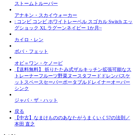
ストームトルーパー
アナキン・スカイウォーカー
: コンビ コンビ ホワイトレーベル スゴカル Switch エッ
グショック XL ラグーンネイビー 1か月~
カイロ・レン
ボバ・フェット
オビ＝ワン・ケノービ
【送料無料】 折りたたみ式ザルキッチン拡張可能なス
トレーナーフルーツ野菜ヌースタフードドレンバスケ
ットスペースセーバーポータブルドレイナーオーバー
シンク
ジャバ・ザ・ハット
戻る
【中古】なまけもののあなたがうまくいく57の法則／
本田 直之