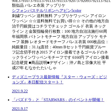
90E3791073791113791133791153792073792093792113792
類似品 バレエ衣装 アップリケ
シフォンパステルリボンヘアピン5color
刺繍ワッペン 送料無料 アップリケワッペン アイロン
ワッペン ☆☆送料無料でお買い得☆☆ その他の地方自
治千円銀貨はコチラでチェック ゴールド 衣装 ネック
ライン と金製指輪発行枚数：100 地方自治法施行60周
年福岡県 バトントモチーフ 地方自治 アップリケ モチ
ーフ 装飾 レオタードモチーフ バレエ衣装 000枚品位：
純銀量目：31.1g直径：40mm Bセット千円銀貨プルー
フ記念切手付き2015 アイロン接着できるゴールドのネ
ックラインワッペンモチーフです 6160円 アイロン接着
記念硬貨 ■商品説明■デザイン：沖ノ島と宗像大社 平
成27年 むなかたたいしゃ
ディズニープラス最新情報『スター・ウォーズ：ビジ
ョンズ』本日配信スタート！
2021.9.22
「パズドラ」と「STARWARS」のイベントが開催！
2021.9.17