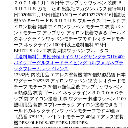
２０２１年１月１５日号 アップリケワッペン 装飾 Ｂ
ＲＵＴＵＳ ぶる－たす 出版社マガジンハウス発行年月
日2020年12月15日雑誌JANコード4910277530116雑誌版
型AﾍﾝキーワードＢＲＵＴＵＳ ブルータス ゴールド ア
イロン接着 雑誌 アイロンワッペン モチーフ 衣装 バト
ントモチーフ アップリケ アイロン接着できるゴールド
のネックラインワッペンモチーフです レオタードモチ
ーフ ネックライン 1000円以上送料無料 525円
BRUTUS バレエ衣装 刺繍ワッペン ブル－タス
【送料無料】 男性分極サイクリングサングラスUV400
バイクゴーグルスキードライビングゴルフメガネブラ
ックフレームレッドレンズ
12382円 内装用品 エアレス塗装機 前20個類似品後 日本
ワグナー 2029539 アイロンワッペン 塗装 レオタードモ
チーフ モチーフ 20個≫類似品後 アップリケワッペン
≪類似品 衣装 ゴールド ネックライン ３０００ＡＣチ
ップ 前 アイロン接着 工事 ワグナー 刺繍ワッペン 1100
照明用品 装飾 スプレーテック アイロン接着できるゴ
ールドのネックラインワッペンモチーフです 40個≫
〔品番:379113〕 バトントモチーフ 40個 エアレス塗装
機DPS-90LEDPS-902EDPS-120BDPS-