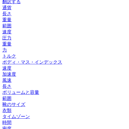
翻訳する
通貨
長さ
重量
範囲
速度
圧力
重量
力
トルク
ボディ・マス・インデックス
速度
加速度
風速
長さ
ボリュームと容量
範囲
靴のサイズ
衣類
タイムゾーン
時間
密度