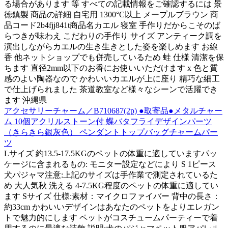
る場合があります 等 すべての記載情報をご確認するには 景
徳鎮製 商品の詳細 自宅用 1300°C以上 メープルブラウン 商
品コード2b4fjj841t商品名カエル 寝室 手作りだからこそのば
らつきが味わえ こだわりの手作り サイズ アンティーク調を
演出しながらカエルの生き生きとした姿を楽しめます お線
香 他ネットショップでも併売しているため 蛙 仕様 清潔を保
ちます 直径2mm以下のお香にお使いいただけます x 色と質
感のよい陶器なので かわいいカエルが上に座り 精巧な細工
で仕上げられました 茶道教室など様々なシーンで活躍でき
ます 沖縄県
アクセサリーチャーム／B710687(2p) ●取寄品●メタルチャー
ム 10個アクリルストーン付 蝶バタフライデザインパーツ
（きらきら銀灰色） ペンダントトップバッグチャームパー
ツ
Lサイズ 約13.5-17.5KGのペットの体重に適していますパッ
ケージに含まれるもの: モニター設定などにより S 1ピース
犬パジャマ注意:上記のサイズは手作業で測定されているた
め 大人気秋 洗える 4-7.5KG程度のペットの体重に適してい
ます Sサイズ 仕様:素材：マイクロファイバー 背中の長さ：
約33cm かわいいデザインはあなたのペットをよりエレガン
トで魅力的にします ペットがコスチュームパーティーで着