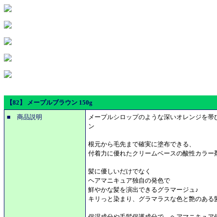
【82】 メープルブラウン 150g
■ 商品説明
メープルシロップのような深いオレンジを帯
ン
根元から毛先まで確実に塗布できる、
付着力に優れたクリームベースの酸性カラー剤
髪に優しいだけでなく
ヘアマニキュア独自の発色で
鮮やかな髪を演出できるグラマージュ♪
キリっと染まり、グラマラスな色と艶のある
保湿成分や毛髪保護成分で、ヘアマニキュア