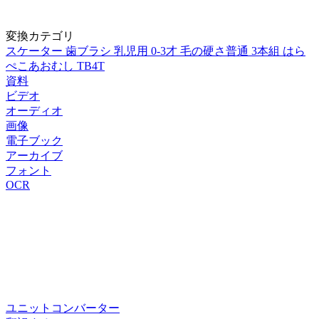
変換カテゴリ
スケーター 歯ブラシ 乳児用 0-3才 毛の硬さ普通 3本組 はら
ぺこあおむし TB4T
資料
ビデオ
オーディオ
画像
電子ブック
アーカイブ
フォント
OCR
ユニットコンバーター