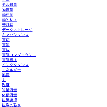
モル質量
物質量
動粘度
動的粘度
帯域幅
データストレージ
キャパシタンス
電荷
電流
電位
電気コンダクタンス
電気抵抗
インダクタンス
エネルギー
燃費
力
温度
質量流量
体積流量
磁気誘導
磁場の強さ