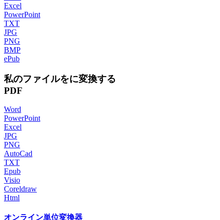
Excel
PowerPoint
TXT
JPG
PNG
BMP
ePub
私のファイルをに変換する
PDF
Word
PowerPoint
Excel
JPG
PNG
AutoCad
TXT
Epub
Visio
Coreldraw
Html
オンライン単位変換器