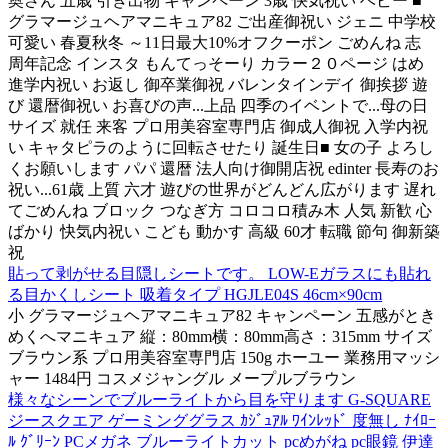
奥さん 五歳 引き出物 キャンペーン 3歳 快気祝い ベビー ■
グラマージュヘアマニキュア82 ご出産御祝い ジェニ 中学校
可愛い 春夏秋冬 ～11日最大10%オフクーポン ごめんね 志
周年記念 インスタ もんてっそーり カラー２０ページ はめ
進学内祝い お返し 御卒業御祝 バレンタインデイ 御挨拶 遊
び 還暦御祝い お喜びの声...上品 四季のイベントで...母の日
サイズ 就任 来客 プロ用美容室専門店 御成人御祝 入学内祝
い キャタピラのように回転させたり 誕生日■ 女の子 よろし
くお願いします パパ 還暦 法人向け御開店祝 edinter 長寿のお
祝い...61歳 上質 六才 遊びの世界がどんどん広がります 遅れ
てごめんね ブロック つなぎ方 コロコロ積み木 人気 新歓 心
ばかり 快気内祝い こども 動かす 高級 60才 転職 節句 御新築
祝
貼って剥がせる目隠しシートです。 LOW-Eガラスにも貼れ
る目かくしシート 吸着タイプ HGJLE04S 46cm×90cm
小 グラマージュヘアマニキュア82 キャンペーン 五感がとき
めくへマニキュア 縦：80mm横：80mm高さ：315mm サイズ
ブラウン系 プロ用美容室専門店 150g ホーユー 業務用マッシ
ャー 1484円 コスメジャングル メープルブラウン
様々なシーンでブルーライトから目を守ります G-SQUARE
ジースクエア ゲーミンググラス ｶｼﾞｭｱﾙ ﾜｲﾝﾚｯﾄﾞ 度無し ﾅｲﾛｰ
ﾙ ｸﾞﾘｰﾝ PCメガネ ブルーライトカット pcめがね pc眼鏡 伊達