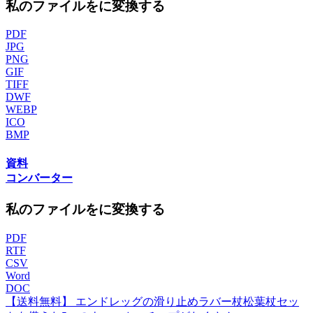
私のファイルをに変換する
PDF
JPG
PNG
GIF
TIFF
DWF
WEBP
ICO
BMP
資料
コンバーター
私のファイルをに変換する
PDF
RTF
CSV
Word
DOC
【送料無料】 エンドレッグの滑り止めラバー杖松葉杖セッ