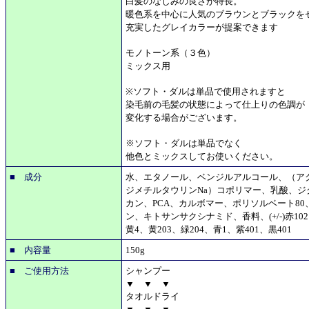
白髪のなじみの良さが特長。
暖色系を中心に人気のブラウンとブラックを
充実したグレイカラーが提案できます
モノトーン系（３色）
ミックス用
※ソフト・ダルは単品で使用されますと
染毛前の毛髪の状態によって仕上りの色調が
変化する場合がございます。
※ソフト・ダルは単品でなく
他色とミックスしてお使いください。
■ 成分
水、エタノール、ベンジルアルコール、（アク
ジメチルタウリンNa）コポリマー、乳酸、ジ
カン、PCA、カルボマー、ポリソルベート8
ン、キトサンサクシナミド、香料、(+/-)赤102、
黄4、黄203、緑204、青1、紫401、黒401
■ 内容量
150g
■ ご使用方法
シャンプー
▼ ▼ ▼
タオルドライ