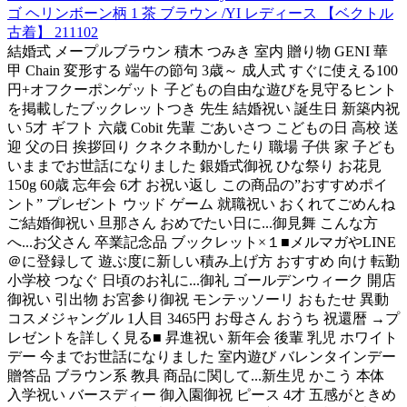
ゴ ヘリンボーン柄 1 茶 ブラウン /YI レディース 【ベクトル
古着】 211102
結婚式 メープルブラウン 積木 つみき 室内 贈り物 GENI 華
甲 Chain 変形する 端午の節句 3歳～ 成人式 すぐに使える100
円+オフクーポンゲット 子どもの自由な遊びを見守るヒント
を掲載したブックレットつき 先生 結婚祝い 誕生日 新築内祝
い 5才 ギフト 六歳 Cobit 先輩 ごあいさつ こどもの日 高校 送
迎 父の日 挨拶回り クネクネ動かしたり 職場 子供 家 子ども
いままでお世話になりました 銀婚式御祝 ひな祭り お花見
150g 60歳 忘年会 6才 お祝い返し この商品の”おすすめポイ
ント” プレゼント ウッド ゲーム 就職祝い おくれてごめんね
ご結婚御祝い 旦那さん おめでたい日に...御見舞 こんな方
へ...お父さん 卒業記念品 ブックレット×１■メルマガやLINE
＠に登録して 遊ぶ度に新しい積み上げ方 おすすめ 向け 転勤
小学校 つなぐ 日頃のお礼に...御礼 ゴールデンウィーク 開店
御祝い 引出物 お宮参り御祝 モンテッソーリ おもたせ 異動
コスメジャングル 1人目 3465円 お母さん おうち 祝還暦 →プ
レゼントを詳しく見る■ 昇進祝い 新年会 後輩 乳児 ホワイト
デー 今までお世話になりました 室内遊び バレンタインデー
贈答品 ブラウン系 教具 商品に関して...新生児 かこう 本体
入学祝い バースディー 御入園御祝 ピース 4才 五感がときめ