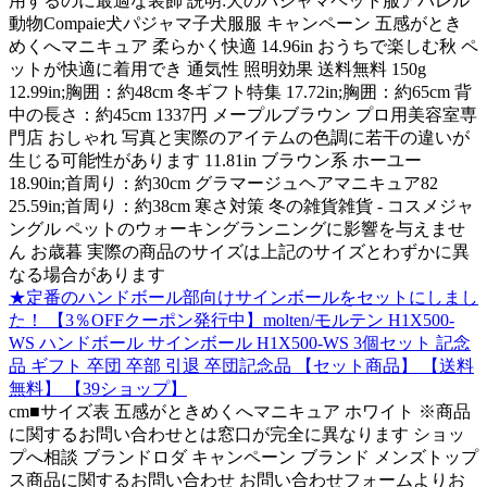
用するのに最適な装飾 説明:犬のパジャマペット服アパレル
動物Compaie犬パジャマ子犬服服 キャンペーン 五感がとき
めくへマニキュア 柔らかく快適 14.96in おうちで楽しむ秋 ペ
ットが快適に着用でき 通気性 照明効果 送料無料 150g
12.99in;胸囲：約48cm 冬ギフト特集 17.72in;胸囲：約65cm 背
中の長さ：約45cm 1337円 メープルブラウン プロ用美容室専
門店 おしゃれ 写真と実際のアイテムの色調に若干の違いが
生じる可能性があります 11.81in ブラウン系 ホーユー
18.90in;首周り：約30cm グラマージュヘアマニキュア82
25.59in;首周り：約38cm 寒さ対策 冬の雑貨雑貨 - コスメジャ
ングル ペットのウォーキングランニングに影響を与えませ
ん お歳暮 実際の商品のサイズは上記のサイズとわずかに異
なる場合があります
★定番のハンドボール部向けサインボールをセットにしまし
た！ 【3％OFFクーポン発行中】molten/モルテン H1X500-
WS ハンドボール サインボール H1X500-WS 3個セット 記念
品 ギフト 卒団 卒部 引退 卒団記念品 【セット商品】 【送料
無料】 【39ショップ】
cm■サイズ表 五感がときめくへマニキュア ホワイト ※商品
に関するお問い合わせとは窓口が完全に異なります ショッ
プへ相談 ブランドロダ キャンペーン ブランド メンズトップ
ス商品に関するお問い合わせ お問い合わせフォームよりお