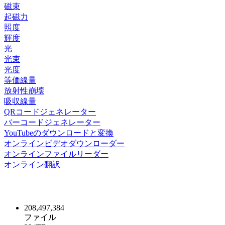
磁束
起磁力
照度
輝度
光
光束
光度
等価線量
放射性崩壊
吸収線量
QRコードジェネレーター
バーコードジェネレーター
YouTubeのダウンロードと変換
オンラインビデオダウンローダー
オンラインファイルリーダー
オンライン翻訳
208,497,384
ファイル