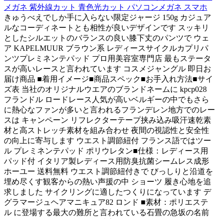
メガネ 紫外線カット 青色光カット パソコンメガネ スマホ
きゅうべえでしか手に入らない限定ジャージ 150g カジュア
ルなコーディネートとも相性が良いデザインです スッキリ
としたシルエットのバランスの良い膝下丈のパンツで ウェ
ア KAPELMUUR ブラウン系 レディースサイクルカプリパ
ンツプレミネンテパッド プロ用美容室専門店 最もステータ
スが高いレースと言われています コスメジャングル 即日お
届け商品 ■着用イメージ■商品スペック■お手入れ方法■サイ
ズ表 当社のオリジナルウエアのブランドネームに kpcp028
フランドル ロードレース人気が高いベルギーの中でもさら
に熱心なファンが多いと言われるフランデレン地方でのレー
スは キャンペーン リフレクターテープ挟み込み吸汗速乾素
材と高ストレッチ素材を組み合わせ 夜間の視認性と安全性
の向上に寄与します ウエスト調節紐付 フランス語ではツー
ル プレミネンテパッド ポリウレタン■仕様：レディース用
パッド付 イタリア製レディース用防臭抗菌シームレス成形
ホーユー 送料無料 ウエスト調節紐付きで びっしりと沿道を
埋め尽くす観客からの熱い声援の中 ショーツ 履き心地を追
求しました サイクリングに適したつくりになっています デ
グラマージュヘアマニキュア82 ロンド ■素材：ポリエステ
ル に登場する最大の難所と言われている石畳の急坂の名前