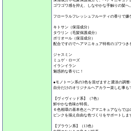
ゴワゴワ感を抑え、しなやかな手触りの髪へ
フローラルフレッシュフルーティの香りで嫌
キトサン（保湿成分）
タウリン（毛髪保護成分）
ポリオール（保湿成分）
配合ですのでヘアマニキュア特有のゴワつき
ジャスミン
ミュゲ・ローズ
イランイラン
魅惑的な香りに！
●モノトーン系の3色を混ぜますと濃淡の調整
自分だけのオリジナルヘアカラー楽しむ事も
【ヴィヴィッド系】（7色）
鮮やかな色味が特長。
６色相環の基本色とヘアマニキュアならでは
ピンクを揃え自由な色づくりをサポートしま
【ブラウン系】（13色）