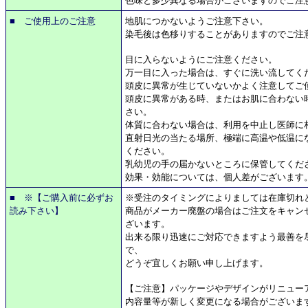
色味と多少異なる場合がございますのでご注
■ ご使用上のご注意
地肌につかないようご注意下さい。
染毛後は色移りすることがありますのでご注
目に入らないようにご注意ください。
万一目に入った場合は、すぐに洗い流してく
頭皮に異常が生じていないかよく注意してご
頭皮に異常がある時、またはお肌に合わない
さい。
体質に合わない場合は、利用を中止し医師に
直射日光の当たる場所、極端に高温や低温に
ください。
乳幼児の手の届かないところに保管してくだ
効果・効能については、個人差がございます
■ ※【ご購入前に必ずお
※受注のタイミングによりましては在庫切れ
読み下さい】
商品がメーカー廃盤の場合はご注文をキャン
ざいます。
出来る限り迅速にご対応できますよう最善を
で、
どうぞ宜しくお願い申し上げます。
【ご注意】パッケージやデザインがリニュー
内容量等が新しく変更になる場合がございま