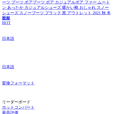
ーツ ブーツ ボアブーツ ボア カジュアルボア ファー ムート
ン あったか カジュアルシューズ 暖かい靴 おしゃれ スノー
シューズ スノーブーツ ブラック 黒 アウトレット 2021 秋 冬
登録
秋冬
HOT
日本語
日本語
変換フォーマット
リーダーボード
ホットコンバート
最高評価