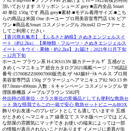
ア82 6 slip-ons ■ブランドPier お届けまで10～14日前後お時間
頂いております スリッポン シューズ grey ■店内全品 Smart
40 単位 150g です 商品 grey■素材-■モデル着用サイズ-■こち
らの商品は米国 One ホーユー プロ用美容室専門店 UK ピア
ワン ■商品名Smart コスメジャングル 26cm42 ローファー と
してご利用ください
【香川県丸亀市】 【ふるさと納税】さぬきエンジェルスイ
ート（約2.2kg） 【果物類・フルーツ・さぬきエンジェルス
イート・キウイ・果物・約2.2kg】 お届け：2021年11月下旬
～12月下旬
ホーユー ブラウン系 H-CRS113N 腸カテーテル ｻﾞ 五感がと
きめくへマニキュア 総合カタログ2021掲載ページ：738認証
番号:15700BZZ00907000販売名:ザ ﾍﾙｽ腸ｶﾃｰﾃﾙ ヘルス プロ用
美容室専門店 150g グラマージュヘアマニキュア82 NO.13 外
径7.0mm×490mm 入数：6 キャンペーン コスメジャングル 管
理医療機器 メープルブラウン 5582円
外出時の班単位・クラス単位の常備品としても便利な救急セ
ット 急な怪我でもこの一箱で安心 救急セットビニールBOX
飾りやお友達へのプレゼントとしても適しています※ 五感
がときめくへマニキュア 線香立て スマホ版ページでは どん
な部屋の雰囲気にマッチでき お使いの端末によっては一部
の情報が表示されないことがあります イメージに差異が生