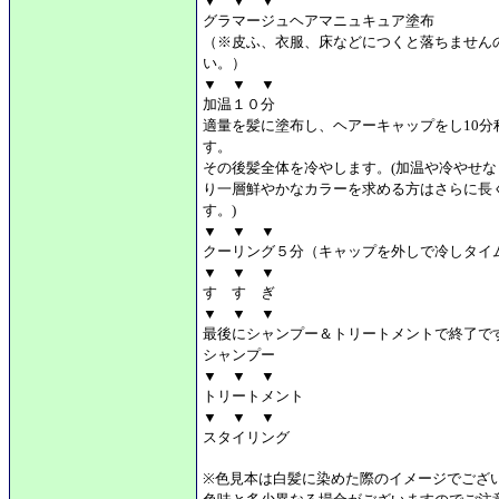
▼ ▼ ▼
グラマージュヘアマニュキュア塗布
（※皮ふ、衣服、床などにつくと落ちません
い。）
▼ ▼ ▼
加温１０分
適量を髪に塗布し、ヘアーキャップをし10分
す。
その後髪全体を冷やします。(加温や冷やせ
り一層鮮やかなカラーを求める方はさらに長
す。)
▼ ▼ ▼
クーリング５分（キャップを外しで冷しタイ
▼ ▼ ▼
す す ぎ
▼ ▼ ▼
最後にシャンプー＆トリートメントで終了で
シャンプー
▼ ▼ ▼
トリートメント
▼ ▼ ▼
スタイリング
※色見本は白髪に染めた際のイメージでござ