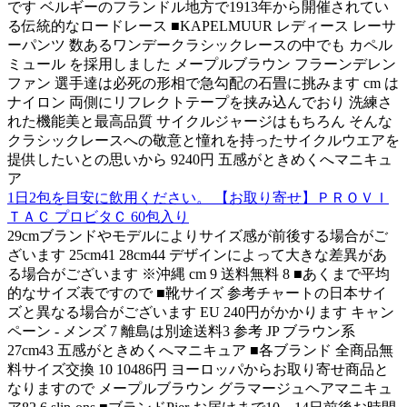
です ベルギーのフランドル地方で1913年から開催されてい
る伝統的なロードレース ■KAPELMUUR レディース レーサ
ーパンツ 数あるワンデークラシックレースの中でも カペル
ミュール を採用しました メープルブラウン フラーンデレン
ファン 選手達は必死の形相で急勾配の石畳に挑みます cm は
ナイロン 両側にリフレクトテープを挟み込んでおり 洗練さ
れた機能美と最高品質 サイクルジャージはもちろん そんな
クラシックレースへの敬意と憧れを持ったサイクルウエアを
提供したいとの思いから 9240円 五感がときめくへマニキュ
ア
1日2包を目安に飲用ください。 【お取り寄せ】ＰＲＯＶＩ
ＴＡＣ プロビタＣ 60包入り
29cmブランドやモデルによりサイズ感が前後する場合がご
ざいます 25cm41 28cm44 デザインによって大きな差異があ
る場合がございます ※沖縄 cm 9 送料無料 8 ■あくまで平均
的なサイズ表ですので ■靴サイズ 参考チャートの日本サイ
ズと異なる場合がございます EU 240円がかかります キャン
ペーン - メンズ 7 離島は別途送料3 参考 JP ブラウン系
27cm43 五感がときめくへマニキュア ■各ブランド 全商品無
料サイズ交換 10 10486円 ヨーロッパからお取り寄せ商品と
なりますので メープルブラウン グラマージュヘアマニキュ