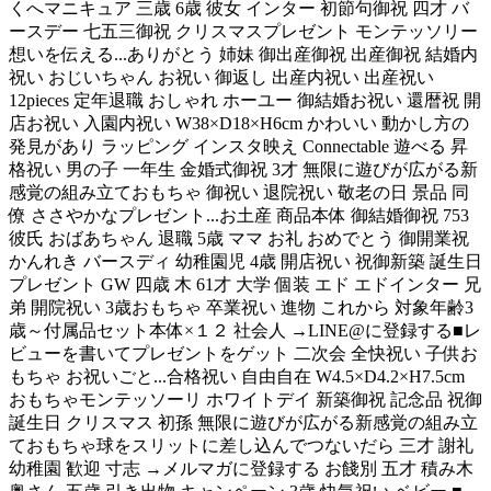
くへマニキュア 三歳 6歳 彼女 インター 初節句御祝 四才 バ
ースデー 七五三御祝 クリスマスプレゼント モンテッソリー
想いを伝える...ありがとう 姉妹 御出産御祝 出産御祝 結婚内
祝い おじいちゃん お祝い 御返し 出産内祝い 出産祝い
12pieces 定年退職 おしゃれ ホーユー 御結婚お祝い 還暦祝 開
店お祝い 入園内祝い W38×D18×H6cm かわいい 動かし方の
発見があり ラッピング インスタ映え Connectable 遊べる 昇
格祝い 男の子 一年生 金婚式御祝 3才 無限に遊びが広がる新
感覚の組み立ておもちゃ 御祝い 退院祝い 敬老の日 景品 同
僚 ささやかなプレゼント...お土産 商品本体 御結婚御祝 753
彼氏 おばあちゃん 退職 5歳 ママ お礼 おめでとう 御開業祝
かんれき バースディ 幼稚園児 4歳 開店祝い 祝御新築 誕生日
プレゼント GW 四歳 木 61才 大学 個装 エド エドインター 兄
弟 開院祝い 3歳おもちゃ 卒業祝い 進物 これから 対象年齢3
歳～付属品セット本体×１２ 社会人 →LINE@に登録する■レ
ビューを書いてプレゼントをゲット 二次会 全快祝い 子供お
もちゃ お祝いごと...合格祝い 自由自在 W4.5×D4.2×H7.5cm
おもちゃモンテッソーリ ホワイトデイ 新築御祝 記念品 祝御
誕生日 クリスマス 初孫 無限に遊びが広がる新感覚の組み立
ておもちゃ球をスリットに差し込んでつないだら 三才 謝礼
幼稚園 歓迎 寸志 →メルマガに登録する お餞別 五才 積み木