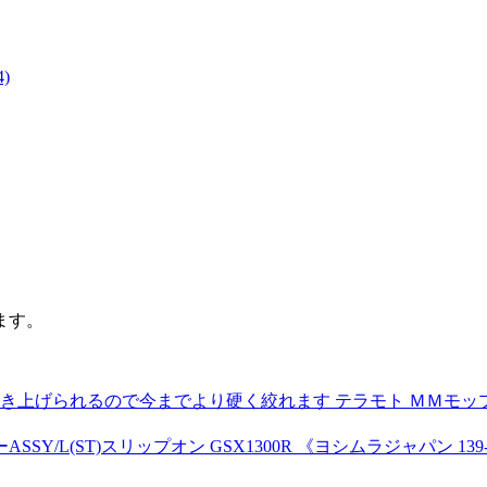
)
ます。
られるので今までより硬く絞れます テラモト ＭＭモップ絞り器Ｃ型
L(ST)スリップオン GSX1300R 《ヨシムラジャパン 139-50