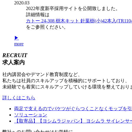
2020.03
2022年度新卒採用サイトを公開致しました。
詳細情報は
カトー 24-308 樹木キット 針葉樹(小)42本入(TR1104
をご参照ください。
▶
more
RECRUIT
求人案内
社内講習会やデマンド教育制度など、
私たちは社員のスキルアップを積極的にサポートしており、
未経験でも着実にスキルアップしていける環境を整えており
詳しくはこちら
両足で支えるのでバケツがぐらつくことなくモップを引き上げ
ソリューション
【取寄品】【ヨシムラジャパン】 ヨシムラ サイレンサーASSY/
弊社へのお問い合わせはお気軽に