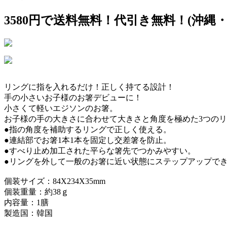
3580円で送料無料！代引き無料！(沖縄
リングに指を入れるだけ！正しく持てる設計！
手の小さいお子様のお箸デビューに！
小さくて軽いエジソンのお箸。
お子様の手の大きさに合わせて大きさと角度を極めた3つの
●指の角度を補助するリングで正しく使える。
●連結部でお箸1本1本を固定し交差箸を防止。
●すべり止め加工された平らな箸先でつかみやすい。
●リングを外して一般のお箸に近い状態にステップアップで
個装サイズ：84X234X35mm
個装重量：約38ｇ
内容量：1膳
製造国：韓国