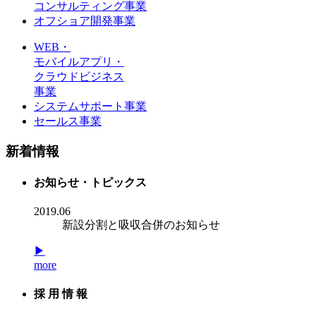
コンサルティング事業
オフショア開発事業
WEB・
モバイルアプリ・
クラウドビジネス
事業
システムサポート事業
セールス事業
新着情報
お知らせ・トピックス
2019.06
新設分割と吸収合併のお知らせ
▶
more
採 用 情 報