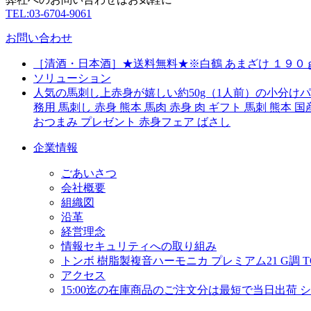
TEL:03-6704-9061
お問い合わせ
［清酒・日本酒］★送料無料★※白鶴 あまざけ １９０
ソリューション
人気の馬刺し上赤身が嬉しい約50g（1人前）の小分
務用 馬刺し 赤身 熊本 馬肉 赤身 肉 ギフト 馬刺 熊本 国産
おつまみ プレゼント 赤身フェア ばさし
企業情報
ごあいさつ
会社概要
組織図
沿革
経営理念
情報セキュリティへの取り組み
トンボ 樹脂製複音ハーモニカ プレミアム21 G調 TOM
アクセス
15:00迄の在庫商品のご注文分は最短で当日出荷 シ