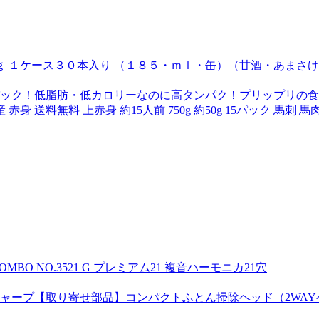
ｇ １ケース３０本入り （１８５・ｍｌ・缶）（甘酒・あまさ
けパック！低脂肪・低カロリーなのに高タンパク！プリップリの
 赤身 送料無料 上赤身 約15人前 750g 約50g 15パック 馬刺
BO NO.3521 G プレミアム21 複音ハーモニカ21穴
ャープ【取り寄せ部品】コンパクトふとん掃除ヘッド（2WAYベンリヘ