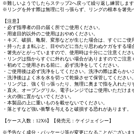
※難しいようでしたらステップ2へ戻って繰り返し練習しま
※リングを外す際は無理に引っ張らず、リングの根本を箸先
【注意】
・必ず指導者の目の届く所でご使用ください。
・用途目的以外のご使用はおやめください。
・キズ、破損、亀裂、変形などが生じた場合は、すぐにご使
・持ったまま転ぶと、目やのどに当たり思わぬケガをする場
・箸先がとがっていますので、使用時は十分にご注意くださ
・リングは指からすぐに外れない場合がありますのでご注意
・初めてご使用される前に、必ず洗浄をしてください。
・ご使用後は必ず洗浄をしてください。洗浄の際は柔らかい
・洗浄後はよく水を水を切って乾燥させて保管してください
・リングは、強く引っ張ったり、無理に奥まで指を入れたり
・直火、オーブングリル、電子レンジではご使用いただけま
・火の側に置かないでください。
・本製品の上に重いものを載せないでください。
・落とすなど強い衝撃を与えると破損する恐れがあります。
【ケース入数：12X6】【発売元：ケイジェイシー】
※予告なく成分・パッケージ等が変更になることがございま