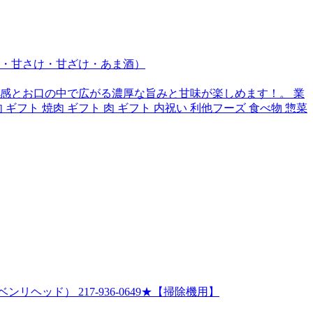
け・甘さけ・甘ざけ・あま酒）
食感とお口の中で広がる濃厚な旨みと甘味が楽しめます！。 業
 馬肉 ギフト 焼肉 ギフト 肉 ギフト 内祝い 利他フーズ 食べ物 惣菜
ッド） 217-936-0649★【掃除機用】