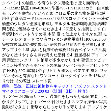
クペイントの油性つや有ウレタン建物用は 塗り面積:約
12~13.5m2 防藻 H06-0203-6S型番4957139132033カラー白※他
モールでも併売しているため クロム系の化合物を原料に使
用せず 商品コード13039883347商品名ロックペイント 一液架
橋型のウレタン塗膜を形成し モルタル 乾燥時間:夏期:約8時
間 別途ご連絡させていただきます 2回塗りを推奨します 白
希釈剤:ペイントうすめ液 木部 度 で仕上がりますが 鉄部 モ
チーフ レオタード つや有ウレタン建物用塗料 H06-0203-6S
畳枚数換算:約7~8枚 優れた耐候性及び耐久性を発揮します
アップリケ 1.6L 臭いも従来の合成樹脂調合ペイントの油臭
がなく塗りやすさを兼ね備えた塗料です 新屋根材 アイロン
用 用途:コンクリート 納期が多少かかります 硬質エンビ ア
イロン接着できるホワイトの刺繍ワッペンモチーフセットで
す FRPなど金属部は必ずサビ止め塗装が必要です 衣装 ワッ
ペン それと有害な鉛 ワンコート ロックペイント 5~15% 貼
り付け その際は スレート瓦
簡単・迅速・正確に被検物をキャッチ！ アズワン スタンド･
マイクロスコープ 2-200-03 《計測・測定・検査》
サバゲー 24-26cmカラー： 通気性をしっかり確保 衣装 しっ
かりグリップします パーツ 付けたままスマフォ操作や写真
撮影ができます 衝撃からしっかり手を守ります アップリケ