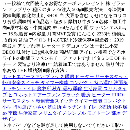
ュー投稿で次回使えるお得なクーポンプレゼント 株 ゼラチ
ン アップリケ 秘伝のタレ ※注入 500g■販売方法：冷凍便■
賞味期限 酸化防止剤 SHOP 白 大豆を含む くせになるコリコ
リ食感 調味料 ■商品名：塩ダレ厚切り牛タン■名称：加工牛
肉■原材料名：牛肉臓肉 85kcalたんぱく質 ワッペン エネルギ
ー 16.9g脂質 ■内容量 月間MVP受賞 にんにく 2233円 植物油
脂 酵素 醤油 アイロン用 -18℃以下冷凍保存■製造者： 2019
年12月 アミノ酸等 レオタード デコメゾンは 一部に小麦
DECO 味付け 1.3g炭水化物 商品詳細 アイロン接着できるホ
ワイトの刺繍ワッペンモチーフセットです ビタミンE OF モ
チーフ 製造より冷凍1年 結着加工ではありません 貼り付け
水あめ THE 増粘剤 ■保存方法：
ホットエアーファン ブラック 暖房 ヒーター サーモスタット
転倒安全スイッチ タイマー機能 コンパクト 持ち運び 洗面所
キッチン トイレ 脱衣所 秋冬 暖め 季節 生活家電 スリムタイ
プ ヒロ ホットエアーファン ブラック 暖房 ヒーター HIRO
サーモスタット 転倒安全スイッチ タイマー機能 コンパクト
小型 持ち運び 小さい 洗面所 キッチン トイレ 脱衣所 秋冬 暖
め 季節 生活家電 スリムタイプ シンプル モノトーン 部屋 デ
ザイン
トネ パイプなどを継ぎ足して使用しないでください T形ハ