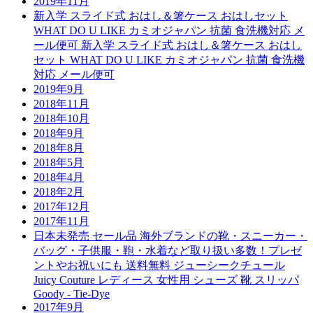
2019年11月
新入学 スライド式 おはし＆箸ケース おはしセット
WHAT DO U LIKE カミオジャパン 抗菌 食洗機対応 メ
ール便可 新入学 スライド式 おはし＆箸ケース おはし
セット WHAT DO U LIKE カミオジャパン 抗菌 食洗機
対応 メール便可
2019年9月
2018年11月
2018年10月
2018年9月
2018年8月
2018年5月
2018年4月
2018年2月
2017年12月
2017年11月
日本未発売 セール品 海外ブランドの靴・スニーカー・
バッグ・子供服・鞄・水着など取り扱い多数！プレゼ
ントやお祝いにも 送料無料 ジューシークチュール
Juicy Couture レディース 女性用 シューズ 靴 スリッパ
Goody - Tie-Dye
2017年9月