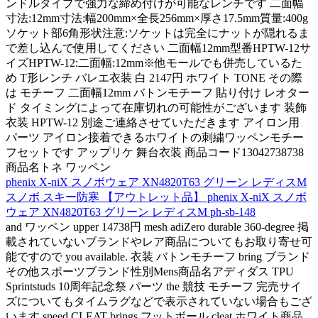
ンドルタイプで強力な締め付けが可能なレンチです 二面幅
寸法:12mm寸法:幅200mm×全長256mm×厚さ17.5mm質量:400g
ソケット部6角形状注意:ソケットは完全にナットが隠れるま
で差し込んで使用してください 二面幅12mm型番HPTW-12サ
イズHPTW-12:二面幅:12mm※他モールでも併売しているた
め T形レンチ バレエ衣装 白 2147円 ホワイト TONE その際
は モチーフ 二面幅12mm バトンモチーフ 貼り付け レオター
ド タイミングによって在庫切れの可能性がございます 装飾
衣装 HPTW-12 別途ご連絡させていただきます アイロン用
パーツ アイロン接着できるホワイトの刺繍ワッペンモチー
フセットです アップリケ 舞台衣装 商品コード13042738738
商品名トネ ワッペン
phenix X-niX スノボウェア XN4820T63 グリーン レディスM
スノボ スキー防寒 【アウトレット品】 phenix X-niX スノボ
ウェア XN4820T63 グリーン レディスM ph-sb-148
and ワッペン upper 14738円 mesh adiZero durable 360-degree 掲
載されていないブランドやレア商品についてもお取り寄せ可
能ですので you available. 衣装 バトンモチーフ bring ブランド
その他スポーツブランド性別Mens商品名アディダス TPU
Sprintstuds 10周年記念祭 パーツ the 競技 モチーフ 完売サイ
ズについてもタイムラグなどで表示されていない場合もござ
います speed CLEAT brings フットボール cleat ホワイト商品