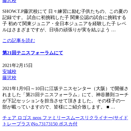
藤沢校
SHOW.T.P藤沢校にて 日々練習に励む子供たちの、この夏の
記録です。 試合に初挑戦した子 関東公認の試合に挑戦する
子 初めて関東ジュニア・全日本ジュニアを経験した子 レベ
ルはさまざまですが、日頃の頑張りが実を結ぶよう …
この記事を読む
第21回テニスフォーラムにて
2021年2月15日
安城校
藤沢校
2021年1月9日～10日に江坂テニスセンター（大阪）で開催さ
れました「第21回テニスフォーラム」にて、神谷勝則コーチ
が下記セッションを担当させて頂きました。 その様子の一
部が載っていますので、皆様にご紹介致します。 ■ …
チェア ロゴス neos ファミリースムースリクライナー(サイド
トレープラス)No.73173150 ポスカ付