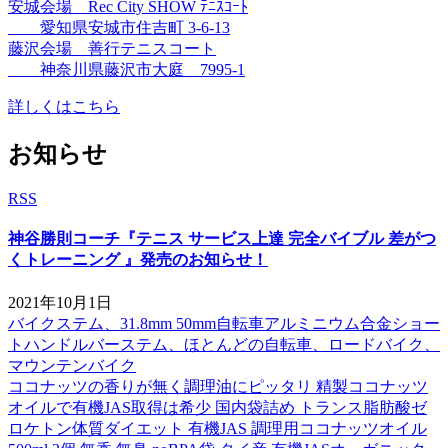
安城会場 Rec City SHOW ﾃﾆｽｺｰﾄ
愛知県安城市住吉町 3-6-13
藤沢会場 善行テニスコート
神奈川県藤沢市大庭 7995-1
詳しくはこちら
お知らせ
RSS
神谷勝則コーチ『テニス サービス上達 完全バイブル 差がつ
くトレーニング 』発売のお知らせ！
2021年10月1日
バイクステム、31.8mm 50mm自転車アルミニウム合金ショー
トハンドルバーステム、ほとんどの自転車、ロードバイク、
マウンテンバイク
ココナッツの香りが無く調理油にピッタリ 精製ココナッツ
オイルで有機JAS取得は希少 国内袋詰め トランス脂肪酸ゼ
ロケトン体質ダイエット 有機JAS 調理用ココナッツオイル