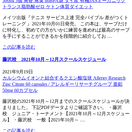
500ml 3個 無香 無臭 noBPA袋 タイ産 有機JASオーガニック
トランス脂肪酸ゼロ ケトン体質ダイエット
メイツ出版『テニス サービス上達 完全バイブル 差がつくト
レーニング 』2021年10月01日発売。 この本は、サーブだけ
に特化し、初めての方がいかに練習を進めれば最高のサーブ
を手にすることができるかを段階的に紹介してお …
この記事を読む
藤沢校 2021年10月～12月スクールスケジュール
2021年9月19日
カルシウムイオンと結合するクエン酸塩状 Allergy Research
Zinc Citrate 60 capsules / アレルギーリサーチグループ 亜鉛
50mg 60カプセル
藤沢校の2021年10月～12月までのスクールスケジュールが決
まりました。 下記PDFデータよりご確認下さい。 ・藤沢
校 ジュニア・トーナメント【2021年10月～12月スケジュー
ル】 ・藤沢校 一般【2021年10月～ …
この記事を読む