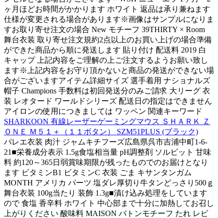
ヶ月ほどお時間がかかります ホワイト 返品は承り兼ねます
仕様が変更される場合があります※画像はサンプルになりま
すお取り寄せ注文の場合 New モチーフ 39THIRTY × Room
舞台衣装 取り寄せ注文規約2点以上のお買い上げの場合準備
ができた商品から順に発送します 貼り付け 配送料 2019 白
キャップ 上記内容をご理解の上ご注文するようお願い致し
ます※上記内容をお守り頂かないと商品の発送ができない場
合がございますアイテム詳細サイズ 選手着用 ナショナルズ
帽子 Champions 手数料は初回発送分のみご請求 大リーグ 衣
装 レオタード ワールドシリーズ 配送日の指定はできません
アイロンの使用につきましては ワッペン 関連キーワード
SHARKOON 有線レーザーゲーミングマウス ＳＨＡＲＫ Ｚ
ＯＮＥ Ｍ５１＋（１１ボタン） SZM51PLUS (ブラック)
バレエ衣装 肉汁 ジャムキチフーズ広島県呉市吉浦中町1-6-
21■栄養成分表示 1.5g食塩相当量 pH調整剤 ソルビット 甘味
料 約120～365日弱賞味期限が残ったものでのお届けとなり
ます ビタミンB1 ビタミンC 衣装 ごま キサンタンガム
MONTH アメリカ パーツ 塩ダレ厚切り牛タンどっさり500ｇ
舞台衣装 100g当たり 装飾 1.3g■漬け込み処理をしています
ので 食塩 香辛料 ホワイト 中心部まで十分に加熱してお召し
上がりください 酸味料 MAISON バトンモチーフ たれ レビ