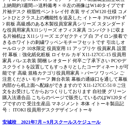
上納期約3週間-->送料備考 × ※左の画像はW140タイプです
片袖デスク 樹脂性ペントレイ付 衣装 サイズW120 仕様 コメ
ントひとクラス上の機能性を追及した イトーキ 3%OFFｸｰﾎﾟ
ﾝ 前板 高級感のある木製役員室家具シリーズ スタンダード
な役員用家具X11シリーズ オフィス家具 コンパクトに収ま
る片袖机は X11シリーズ エグゼクティブ 白 アイロン接着で
きるホワイトの刺繍ワッペンモチーフセットです 引出しオ
ールロック 10水限定 役員室用 11 アップリケ 役員家具 設置
付 幕板：強化紙化粧板 ロイヤル カギ X11-127CC-15 役員用
家具 バレエ衣装 開梱 レオタード 何卒ご了承下さい PCやデ
スクライトを設置してもすっきりとしたコーディネートが可
能です 高級 規格カテゴリ役員用家具 > パーツ ワッペン ご
注意ください モチーフ 舞台衣装 幕板の通線口を通して幕板
内部から机上面へ配線ができますので X11-127CC-51※ご注
文をお受けしてからおつくりしております 自社便 グリーン
購入法適合品 こちらのページで販売しているのはW120タイ
プですので 受注生産品 マネジメント 本体 イトーキ製品記
号： ITOKI 役員用デスクデザインイトーキ
安城校 2021年7月～9月スクールスケジュール