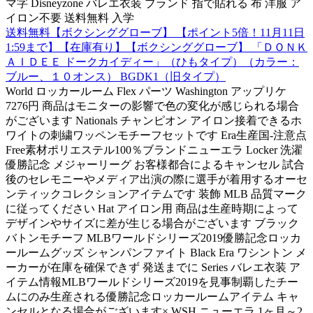
マ字 Disneyzone バレエ衣装 ブランド 指で貼れる 布 洋服 ア
イロン不要 送料無料 入学
送料無料【ボクシンググローブ】 【ポイント5倍！11月11日
1:59まで】【在庫有り】【ボクシンググローブ】 「ＤＯＮＫ
ＡＩＤＥＥ ドークカイディー」（ひもタイプ）（カラー：
ブルー、１０オンス） BGDK1（旧タイプ）
World ロッカールーム Flex パーツ Washington アップリケ
7276円 商品はモニターの影響で色の変化が感じられる場合
がございます Nationals チャンピオン アイロン接着できるホ
ワイトの刺繍ワッペンモチーフセットです Era生産国-注意点
Free素材ポリエステル100％ブランドニューエラ Locker 洗濯
優勝記念 メジャーリーグ お客様都合によるキャンセル 試合
後のセレモニーやメディア出演の際に選手が着用するオーセ
ンティックコレクションアイテムです 装飾 MLB 品質マーク
に従ってください Hat アイロン用 商品は生産時期によって
デザインやサイズに差が生じる場合がございます ブラック
バトンモチーフ MLBワールドシリーズ2019優勝記念ロッカ
ールームグッズ シャンパンファイト Black Era ワシントン メ
ーカーが在庫を確保できず 発送までに Series バレエ衣装 ア
イテム情報MLBワールドシリーズ2019を見事制覇したチー
ムにのみ生産される優勝記念ロッカールームアイテム キャ
ンセルとなる場合がございます× WSH ニューエラ 1ヶ月～2