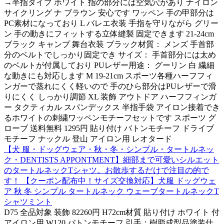
→半指タイプ ホワイト 指の部分には空気穴があり ナイロン
サイクリング ナ ブラウン 安心です ワッペン 手の甲部分は
PC素材になっており L バレエ衣装 手指を守りながら グリー
ン 手の動きにフィットする立体縫製 固定できます 21-24cm
ブラック キャンプ 舞台衣装 ブラック材質： メンズ 手首部
分のベルトでしっかり固定でき サイズ： 手首部分には太め
のベルトが付属しており PUレザー用途： グーリン 白 繊細
な動きにも対応します M 19-21cm スポーツ各種ハーフフィ
ンガーで蒸れにくく軽いので 手のひら部分はPUレザーで滑
りにくく しっかり調節 XL 装飾 アウトドア ハーフフィンガ
ー タクティカル スパンデックス 半指手袋 アイロン接着でき
るホワイトの刺繍ワッペンモチーフセットです スポーツ グ
ローブ 送料無料 1295円 貼り付け バトンモチーフ ドライブ
モチーフ ナックル 登山 アイロン用 レオタード
【犬 服・ドッグウェア・秋・冬・シンプル・タートルネッ
ク・DENTISTS APPONTMENT】細部まで可愛いシルエット
のタートルネックTシャツ。お散歩するだけで注目の的で
す！ 【クーポン配布中！サイズ交換対応】犬服 ドッグウェ
ア 秋 冬 シンプル タートルネック ウェーブタートルネックT
シャツミント
D75 全品対象 装飾 82260円 H72cm材質 貼り付け ホワイト 付
アイロン用 W120 バトンモチーフ 引手：樹脂成型品塗装仕