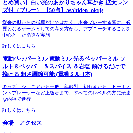
とめ買い】白い光のあかりちゃん耳かき 拡大レン
ズ付（ブルー） 【50点】asahiden_okrjs
従来の型からの指導だけではなく、本来プレーする際に、必
要となるゲームとしての考え方から、アプローチすることを
中心とした指導を実施
詳しくはこちら
電動ペッパーミル 電動ミル 光るペッパーミル ソ
ルト＆ペッパー ＆スパイス ＆岩塩 傾けるだけで
挽ける 粗さ調節可能 (電動ミル 1本)
キッズ、ジュニアから一般、年齢別、初心者から トーナメ
ントプレーヤーなど上級者まで、すべてのレベルの方に最適
な内容で進行
詳しくはこちら
会場 アクセス