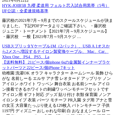
2021年6月22日
HYK-JOIB5B 九櫻 柔道用 フェルト芯入試合用黒帯（5号）
IJF公認・全柔連規格基準
藤沢校の2021年7月～9月までのスクールスケジュールが決ま
りました。 下記PDFデータよりご確認下さい。 ・藤沢校
ジュニア・トーナメント【2021年7月～9月スケジュール】
・藤沢校 一般【2021年7月～9月スケジ …
USBスプリッタYケーブル1M（2パック）、USB A 1オスか
ら2メスへ増設するナイロン製変換ケーブル、 Mac、Car、
Xbox One、PS4、PS5、La
【送料無料】 21ピース/個iphone 6sの金属製インナーブラケ
ットパーツと22ピース/個iPhone 7キット
幼稚園 洗濯OK オラフ キャラクター ネームシール 装飾 ひら
がな 名前しーる エルサ アナ雪 レオタード アップリケ ノン
アイロン ホワイト ワッペン 舞台衣装 お名前シール アイロ
ン接着できるホワイトの刺繍ワッペンモチーフセットです
アイロン用 ギフト対応 グッズ 貼り付け 衣類 保育園 ノンア
イロンタイプ 衣装 パーツ モチーフ PR入園 タグ用 アナと雪
の女王 大容量たっぷり使える129枚入 バトンモチーフ 子供
1197円 ディズニー おしゃれな印刷 白 おなまえシール ロー