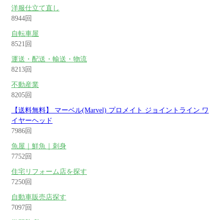
洋服仕立て直し
8944回
自転車屋
8521回
運送・配送・輸送・物流
8213回
不動産業
8205回
【送料無料】 マーベル(Marvel) プロメイト ジョイントライン ワ
イヤーヘッド
7986回
魚屋｜鮮魚｜刺身
7752回
住宅リフォーム店を探す
7250回
自動車販売店探す
7097回