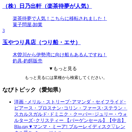
（株）日乃出軒（楽茶待夢が人気）
楽茶待夢で人気！こちらに移転されました！
菓子問屋-卸業
3
玉やつり具店（つり船・エサ）
木曽川から伊勢湾に向け船もあるんですね！
釣具-釣餌販売
▼もっと見る
もっと見るには業種から検索してください。
なびトピック（愛知県）
洋画 ･メリル・ストリープ･アマンダ・セイフライド･
ピアース・ブロスナン･コリン・ファース･ステラン・
スカルスガルド･ドミニク・クーパー･ジュリー・ウォ
ルターズ･クリスティー 【バーゲンセール】【中古】
Blu-ray▼マンマ・ミーア! ブルーレイディスク▽レン