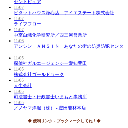
セントピュア
11/07
ピタットハウス浄心店 アイエステート株式会社
11/07
ライフフロー
11/07
中京白蟻化学研究所／西三河営業所
11/06
アンシン ＡＮＳＩＮ あなたの街の防災防犯センタ
ー
11/05
探偵社ガルエージェンシー愛知豊田
11/05
株式会社ゴールドワーク
11/05
人生会計
11/05
司法書士・行政書士いまもと事務所
11/05
ノノヤマ洋服（株） - 豊田若林本店
◆ 便利リンク - ブックマークしてね！◆