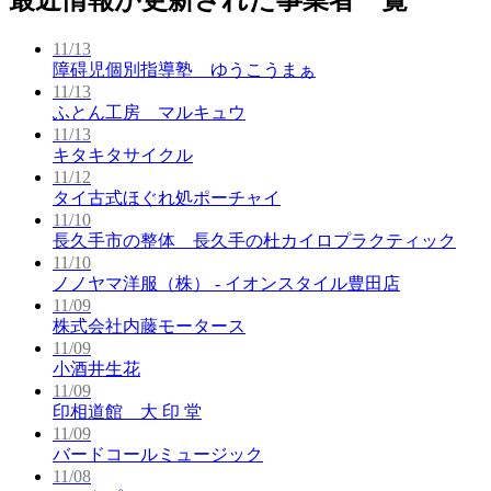
11/13
障碍児個別指導塾 ゆうこうまぁ
11/13
ふとん工房 マルキュウ
11/13
キタキタサイクル
11/12
タイ古式ほぐれ処ポーチャイ
11/10
長久手市の整体 長久手の杜カイロプラクティック
11/10
ノノヤマ洋服（株） - イオンスタイル豊田店
11/09
株式会社内藤モータース
11/09
小酒井生花
11/09
印相道館 大 印 堂
11/09
バードコールミュージック
11/08