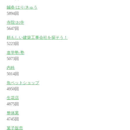
鍼灸/はり/きゅう
5894回
寺院/お寺
5647回
頼もしい建築工事会社を探そう！
5223回
進学塾-塾
5073回
内科
5014回
魚ペットショップ
4950回
生花店
4875回
整体業
4745回
菓子販売