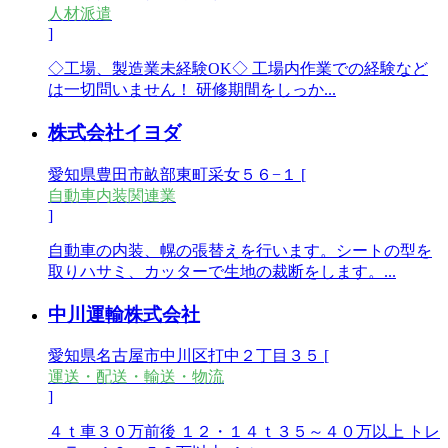
人材派遣
]
◇工場、製造業未経験OK◇ 工場内作業での経験など
は一切問いません！ 研修期間をしっか...
株式会社イヨダ
愛知県豊田市畝部東町采女５６−１ [
自動車内装関連業
]
自動車の内装、幌の張替えを行います。シートの型を
取りハサミ、カッターで生地の裁断をします。...
中川運輸株式会社
愛知県名古屋市中川区打中２丁目３５ [
運送・配送・輸送・物流
]
４ｔ車３０万前後 １２・１４ｔ３５～４０万以上 トレ