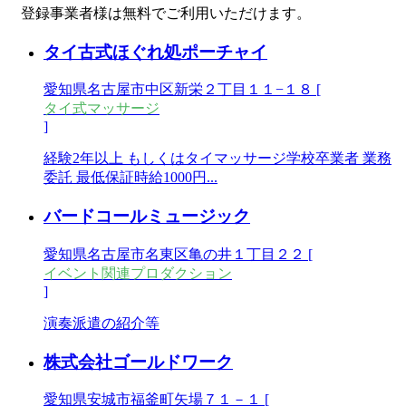
登録事業者様は無料でご利用いただけます。
タイ古式ほぐれ処ポーチャイ
愛知県名古屋市中区新栄２丁目１１−１８ [
タイ式マッサージ
]
経験2年以上 もしくはタイマッサージ学校卒業者 業務
委託 最低保証時給1000円...
バードコールミュージック
愛知県名古屋市名東区亀の井１丁目２２ [
イベント関連プロダクション
]
演奏派遣の紹介等
株式会社ゴールドワーク
愛知県安城市福釜町矢場７１－１ [