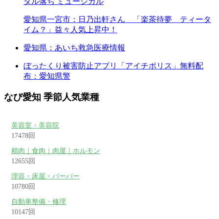
タル落ち ミュージカル
愛知県一宮市：日乃出軒さん 「楽茶待夢 ティータ
イム？」益々人気上昇中！
愛知県：あいち救急医療情報
ぼったくり被害防止アプリ「アイチポリス」無料配
布：愛知県警
なび愛知 季節人気業種
美容室・美容院
17478回
精肉｜食肉｜肉屋｜ホルモン
12655回
理容・床屋・バーバー
10780回
自動車整備・修理
10147回