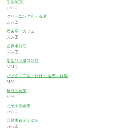
学習塾/塾
7073回
クリーニング店・洗濯
6877回
喫茶店・カフェ
6867回
自動車修理
6364回
学生服取扱洋服店
6291回
バイク・二輪・原付・ 販売・修理
6180回
建設関連業
6003回
お菓子製造業
5978回
自動車鈑金｜塗装
5970回