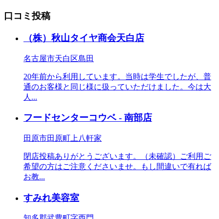
口コミ投稿
（株）秋山タイヤ商会天白店
名古屋市天白区島田
20年前から利用しています。当時は学生でしたが、普
通のお客様と同じ様に扱っていただけました。今は大
人...
フードセンターコウベ - 南部店
田原市田原町上八軒家
閉店投稿ありがとうございます。（未確認）ご利用ご
希望の方はご注意くださいませ。もし間違いで有れば
お教...
すみれ美容室
知多郡武豊町字西門