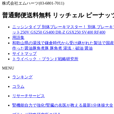
株式会社エムハーツ(03-6801-7011)
普通郵便送料無料 リッチェル ピーナッ
ニッシンタイプ 別体ブレーキマスター！ 別体 ブレーキマスタ
ット250V GS250 GS400 DR-Z GSX250 SV400 RF400
用語集
和歌山県の湯浅で鎌倉時代から受け継がれた製法で国産
作った醤油豚角煮豚 豚角煮 湯浅・碵油 醤油
サイトマップ
トライベック ・ブランド戦略研究所
MENU
ランキング
コラム
リサーチサービス
腎機能自力で強化!腎臓の名医が教える最新1分体操大全