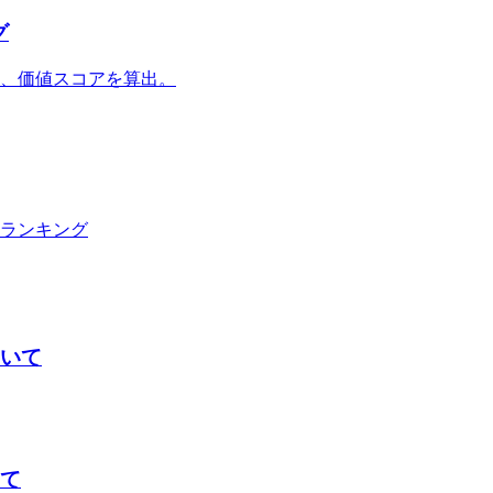
グ
、価値スコアを算出。
ランキング
ついて
いて