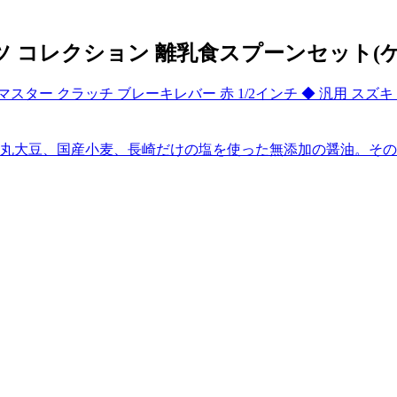
ツ コレクション 離乳食スプーンセット(ケ
ー クラッチ ブレーキレバー 赤 1/2インチ ◆ 汎用 スズキ SU
丸大豆、国産小麦、長崎だけの塩を使った無添加の醤油。その