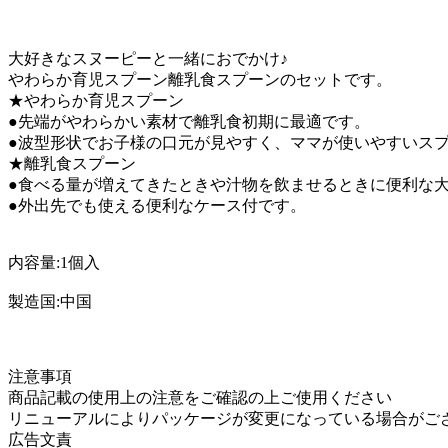
大好きなスヌーピーと一緒におでかけ♪
やわらか育児スプーン離乳食スプーンのセットです。
★やわらか育児スプーン
●先端がやわらかい素材で離乳食初期に最適です。
●波型形状でお子様の口元が見やすく、ママが使いやすいス
★離乳食スプーン
●食べる量が増えてきたときや汁物を飲ませるときに便利な
●外出先でも使える便利なケース付です。
内容量:1個入
製造国:中国
注意事項
商品記載の使用上の注意をご確認の上ご使用ください
リニューアルによりパッケージが変更になっている場合がご
広告文責