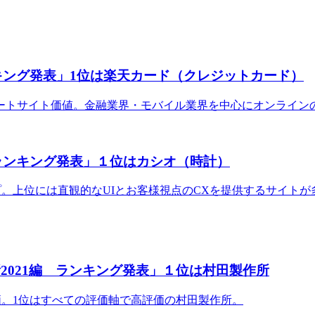
ンキング発表」1位は楽天カード（クレジットカード）
ートサイト価値。金融業界・モバイル業界を中心にオンライン
数ランキング発表」１位はカシオ（時計）
ップ。上位には直観的なUIとお客様視点のCXを提供するサイト
2021編 ランキング発表」１位は村田製作所
評価。1位はすべての評価軸で高評価の村田製作所。