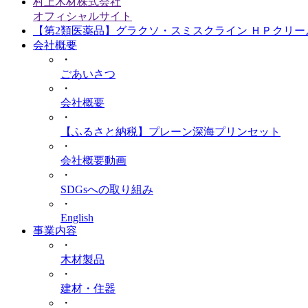
村上木材株式会社
オフィシャルサイト
【第2類医薬品】グラクソ・スミスクライン ＨＰクリー
会社概要
・
ごあいさつ
・
会社概要
・
【ふるさと納税】プレーン深海プリンセット
・
会社概要動画
・
SDGsへの取り組み
・
English
事業内容
・
木材製品
・
建材・住器
・