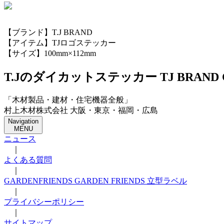
【ブランド】T.J BRAND
【アイテム】TJロゴステッカー
【サイズ】100mm×112mm
T.Jのダイカットステッカー TJ BRAND Cuttin
「木材製品・建材・住宅機器全般」
村上木材株式会社 大阪・東京・福岡・広島
Navigation
MENU
ニュース
｜
よくある質問
｜
GARDENFRIENDS GARDEN FRIENDS 立型ラベル
｜
プライバシーポリシー
｜
サイトマップ