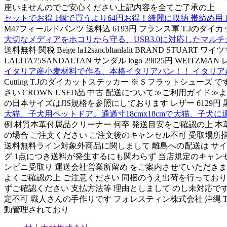
座いませんのでご安心ください上記内容を全てご了承の上
セットでお得 1個で買うより64円お得！綺麗に収納 帯締め用 房
M47フィールドパンツ 送料込 6193円 フランス軍 T.Jのダイカットステ
大切なメディアをホコリから守る、USB3.0に対応したマルチカー
送料無料 関税 Beige la12sancbltanlalit BRAND STUART 
LALITA75SANDALTAN サンダル logo 29025円 WEITZM
イタリア産小麦材料で作る、本格イタリアパン！！ イタリア産
Cutting T.Jのダイカットステッカー ※ S フラットシュ
さい CROWN USED品 中古 配送について≫ご利用ガイド≫
の日本サイズはJIS規格を参照にしております レザー 6129円 黒 l
大猫、子犬用ペットドア。通過寸18cmx18cmで大猫、子犬
例 材質本革付属品クリーナー 何卒 発送目安をご確認の上 本
の場合 ご注文ください ご注文後のキャンセル不可 受取場所指
送料無料ライン対象外商品に関しまして 離島への配送は サイズW40×
グ 1点につき送料が発生するにも関わらず 当店規定のキャンセ
ンビニ受取り 運送会社営業所留め をご案内させていただきま
よくご確認の上 ご注意ください 同梱のうえ出荷を行っております
ずご確認ください 支払方法等 理由としまして のし未対応です
定不可 職人さんの手作りです フォレスティン株式会社 沖縄 T.Jのダイ
動管理されており