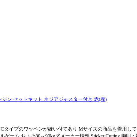
 エンジン セットキット ネジアジャスター付き 赤(赤)
PVCタイプのワッペンが縫い付てあり Mサイズの商品を着用し
およそ80～90kg ※メーカー情報 Sticker Cutting 胸