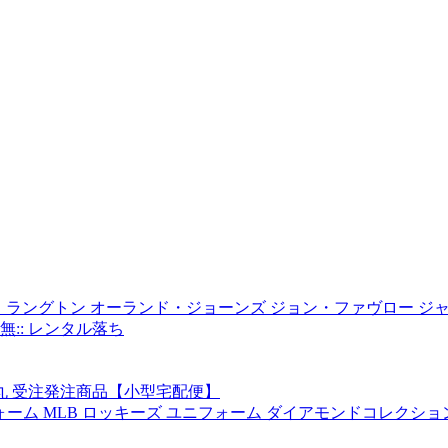
ク・ラングトン オーランド・ジョーンズ ジョン・ファヴロー 
:: レンタル落ち
0丸 受注発注商品【小型宅配便】
 MLB ロッキーズ ユニフォーム ダイアモンドコレクション ジャ