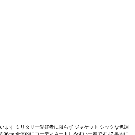
ています ミリタリー愛好者に限らず ジャケット シックな色調
囲：約96cm 全体的にコーディネートしやすい一着です 47 裏地に