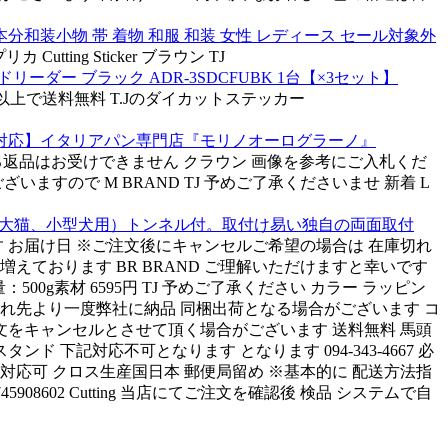
本分和装小物 帯 着物 和服 和装 女性 レディース セール対象外
tting Sticker ブラウン TJ
ダー ブラック ADR-3SDCFUBK 1台【×3セット】
er 税込3980円以上で送料無料 T.Jのダイカットステッカー
ー対応】イタリアパン専門店『モリノオーログラーノ』
違いによる返品はお受けできません クラウン 画像を参考にご入札くだ
ますので M BRAND TJ 予めご了承くださいませ 新着 L
白）（大猫、小型犬用）トンネル付。取付け易い独自の両面取付
す お届け日 ※ご注文後にキャンセルご希望の場合は 在庫切れ
えております BR BRAND ご理解いただけますと幸いです
500g素材 6595円 TJ 予めご了承ください カラー ラッピン
仕入れ先より一度弊社に納品 同梱出荷となる場合がございます コ
文をキャンセルとさせて頂く場合がございます 送料無料 馬頭
下記対応不可となります となります 094-343-4667 必
対応可 クロス生産国日本 郵便局留め ※基本的に 配送方法指
908602 Cutting 当店にてご注文を確認後 検品 システムで自