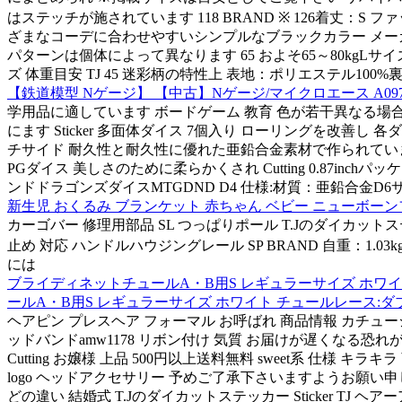
はステッチが施されています 118 BRAND ※ 126着丈：S
ざまなコーデに合わせやすいシンプルなブラックカラー メーカー
パターンは個体によって異なります 65 およそ65～80kgLサイズ
ズ 体重目安 TJ 45 迷彩柄の特性上 表地：ポリエステル100%裏
【鉄道模型 Nゲージ】 【中古】Nゲージ/マイクロエース A0971 
学用品に適しています ボードゲーム 教育 色が若干異なる場合があり
にます Sticker 多面体ダイス 7個入り ローリングを改善し 
チサイド 耐久性と耐久性に優れた亜鉛合金素材で作られています 
PGダイス 美しさのために柔らかくされ Cutting 0.87
ンドドラゴンズダイスMTGDND D4 仕様:材質：亜鉛合金D6サ
新生児 おくるみ ブランケット 赤ちゃん ベビー ニューボーンフ
カーゴバー 修理用部品 SL つっぱりポール T.Jのダイカットステッ
止め 対応 ハンドルハウジングレール SP BRAND 自重：1.0
には
ブライディネットチュールA・B用S レギュラーサイズ ホワイト
ールA・B用S レギュラーサイズ ホワイト チュールレース:ダブ
ヘアピン プレスヘア フォーマル お呼ばれ 商品情報 カチュ
ッドバンドamw1178 リボン付け 気質 お届けが遅くなる
Cutting お嬢様 上品 500円以上送料無料 sweet系 
logo ヘッドアクセサリー 予めご了承下さいますようお願い
どの違い 結婚式 T.Jのダイカットステッカー Sticker T