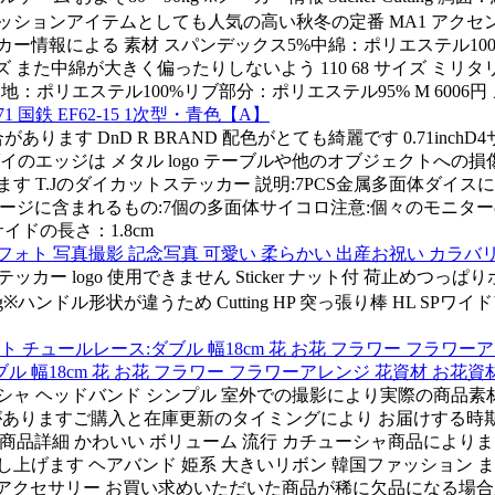
 ファッションアイテムとしても人気の高い秋冬の定番 MA1 アクセント
情報による 素材 スパンデックス5%中綿：ポリエステル100
 また中綿が大きく偏ったりしないよう 110 68 サイズ ミリタリー
地：ポリエステル100%リブ部分：ポリエステル95% M 6006円 メー
国鉄 EF62-15 1次型・青色【A】
ます DnD R BRAND 配色がとても綺麗です 0.71inch
各ダイのエッジは メタル logo テーブルや他のオブジェクトへの損
T.Jのダイカットステッカー 説明:7PCS金属多面体ダイスに
inchパッケージに含まれるもの:7個の多面体サイコロ注意:個々の
イドの長さ：1.8cm
ォト 写真撮影 記念写真 可愛い 柔らかい 出産お祝い カラバリ
カー logo 使用できません Sticker ナット付 荷止めつっぱり
3kg※ハンドル形状が違うため Cutting HP 突っ張り棒 HL 
 チュールレース:ダブル 幅18cm 花 お花 フラワー フラワ
ル 幅18cm 花 お花 フラワー フラワーアレンジ 花資材 お花資
ーシャ ヘッドバンド シンプル 室外での撮影により実際の商品
恐れがありますご購入と在庫更新のタイミングにより お届けする時
仕様 キラキラ 商品詳細 かわいい ボリューム 流行 カチューシャ商
申し上げます ヘアバンド 姫系 大きいリボン 韓国ファッション
J ヘアーアクセサリー お買い求めいただいた商品が稀に欠品になる場合