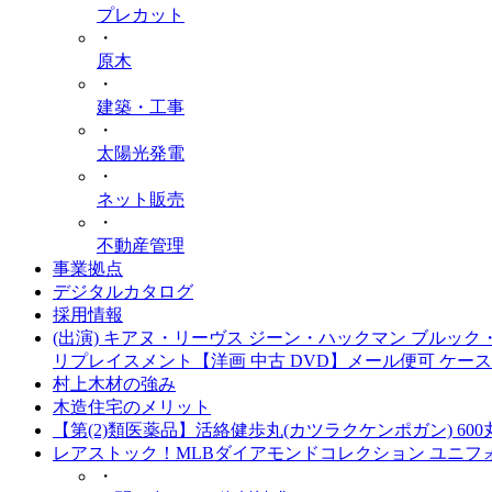
プレカット
・
原木
・
建築・工事
・
太陽光発電
・
ネット販売
・
不動産管理
事業拠点
デジタルカタログ
採用情報
(出演) キアヌ・リーヴス ジーン・ハックマン ブルッ
リプレイスメント【洋画 中古 DVD】メール便可 ケース無
村上木材の強み
木造住宅のメリット
【第(2)類医薬品】活絡健歩丸(カツラクケンポガン) 60
レアストック！MLBダイアモンドコレクション ユニフォーム
・