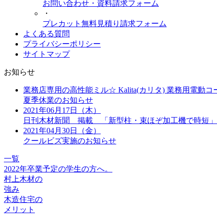
お問い合わせ・資料請求フォーム
・
プレカット無料見積り請求フォーム
よくある質問
プライバシーポリシー
サイトマップ
お知らせ
業務店専用の高性能ミル☆ Kalita(カリタ) 業務用電動コ
夏季休業のお知らせ
2021年06月17日（木）
日刊木材新聞 掲載 「新型柱・束ほぞ加工機で時短」
2021年04月30日（金）
クールビズ実施のお知らせ
一覧
2022年卒業予定の学生の方へ。
村上木材の
強み
木造住宅の
メリット