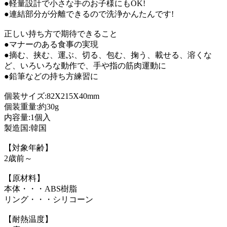
●軽量設計で小さな手のお子様にもOK!
●連結部分が分離できるので洗浄かんたんです!
正しい持ち方で期待できること
●マナーのある食事の実現
●摘む、挟む、運ぶ、切る、包む、掬う、載せる、溶くな
ど、いろいろな動作で、手や指の筋肉運動に
●鉛筆などの持ち方練習に
個装サイズ:82X215X40mm
個装重量:約30g
内容量:1個入
製造国:韓国
【対象年齢】
2歳前～
【原材料】
本体・・・ABS樹脂
リング・・・シリコーン
【耐熱温度】