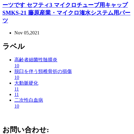
ーツです セフティ3 マイクロチューブ用キャップ
SMKS-21 藤原産業・マイクロ潅水システム用パー
ツ
Nov 05,2021
ラベル
高齢者細菌性髄膜炎
10
脱臼を伴う頸椎骨折の損傷
10
大動脈硬化
11
11
二次性白血病
10
お問い合わせ: