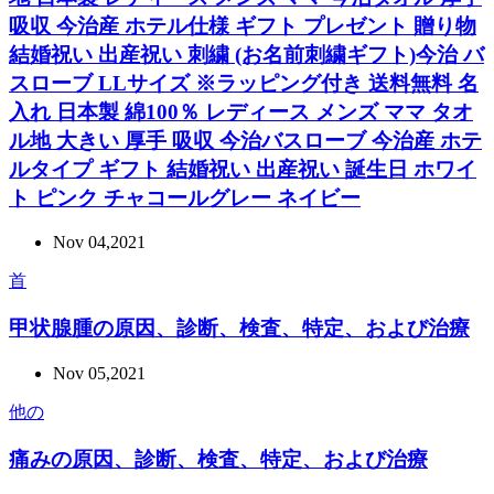
吸収 今治産 ホテル仕様 ギフト プレゼント 贈り物
結婚祝い 出産祝い 刺繍 (お名前刺繍ギフト)今治 バ
スローブ LLサイズ ※ラッピング付き 送料無料 名
入れ 日本製 綿100％ レディース メンズ ママ タオ
ル地 大きい 厚手 吸収 今治バスローブ 今治産 ホテ
ルタイプ ギフト 結婚祝い 出産祝い 誕生日 ホワイ
ト ピンク チャコールグレー ネイビー
Nov 04,2021
首
甲状腺腫の原因、診断、検査、特定、および治療
Nov 05,2021
他の
痛みの原因、診断、検査、特定、および治療