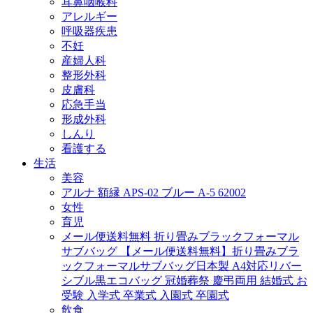
耳鼻咽喉科
アレルギー
呼吸器疾患
不妊
産婦人科
整形外科
皮膚科
応急手当
形成外科
しんり
看護する
生活
美容
アルナ 額縁 APS-02 ブルー A-5 62002
女性
育児
メール便送料無料 折り畳みブラックフォーマル
サブバッグ 【メール便送料無料】折り畳みブラ
ックフォーマルサブバッグ日本製 A4対応リバー
シブル黒エコバッグ 冠婚葬祭 慶弔両用 結婚式 お
受験 入学式 卒業式 入園式 卒園式
飲食