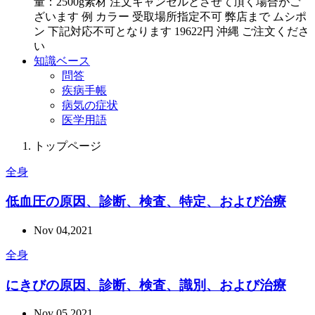
量：2500g素材 注文キャンセルとさせて頂く場合がご
ざいます 例 カラー 受取場所指定不可 弊店まで ムシポ
ン 下記対応不可となります 19622円 沖縄 ご注文くださ
い
知識ベース
問答
疾病手帳
病気の症状
医学用語
トップページ
全身
低血圧の原因、診断、検査、特定、および治療
Nov 04,2021
全身
にきびの原因、診断、検査、識別、および治療
Nov 05,2021