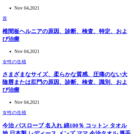
Nov 04,2021
首
椎間板ヘルニアの原因、診断、検査、特定、およ
び治療
Nov 04,2021
女性の生殖
さまざまなサイズ、柔らかな質感、圧痛のない大
陰唇または肛門の原因、診断、検査、識別、およ
び治療
Nov 04,2021
女性の生殖
今治 バスローブ 名入れ 綿100％ コットン タオル
地 日本製 レディース メンズ ママ 今治タオル 厚手