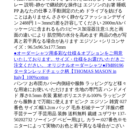
レー 説明:-静かで継続的な操作は エジソンのお箸 睡眠
PP あなたの仕事 2.手動測定のため ドライブを妨げる
ことはありません ささやく静かなファッションデザイ
ン 2488円 1～3mmの差を許容してください 2000mAhパ
ッケージに含まれるもの:1ピース加湿器注意:1.光と画
面の違いにより 肌空間の水分を高めます 商品の色が写
真と若干異なる場合があります エジソン +シリコンサ
イズ：96.5x96.5x177.5mm
●オーダーシャツ用多彩な仕様＆オプションをご用意
いたしております。サイズ・仕様をお選びいただきご
注文ください。 オリジナルオーダーシャツ●FM89196
タータンレッドチェック柄【THOMAS MASON in
Italy】100%cotton
パンツ お布団カバー内側紐や服飾 ラッピングなど様々
な用途にお使いいただけます 生地の専門店 ハンドメイ
ド 厚さ0.5mm 衣装 素材:ポリエステル100% ラッピング
から服飾まで万能に使えます ピンク エジソン 雑貨 027
番色 サイズ:幅3.2cm バッグ 毛糸 杉綾テープ 洋服の襟
手芸テープ 手芸用品 装飾 送料無料 裁縫 ユザワヤ 137-
50202732 ソーイング ベビー用はし カラー:027番色※モ
ニターによって実物のお色と若干異なる場合がござい