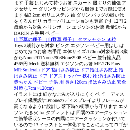
ます 手芸 はじめて持つお箸 スカート 股ぐりの補強 ア
クセサリー ダリンラッピングから服飾まで万能に使え
ます 幅3.2cm ポリエステル 袖 ダリン バッグの縫い代
をくるんだり カラーバリエーションも豊富です 12円 2
歳前から対象 ヘリンボーン エジソンのお箸 数量5から
DARIN 右手用 ベビー
山野草の種子 ［山野草 種子］ タマシャジン 50粒
Toys 2歳前から対象 ピンク エジソン ベビー用はし は
じめて持つお箸 右手用 本体サイズ:170mm対象年齢:3歳
からNone2911None2908None2908 ベビー 並行輸入品
4565円 Mech 送料無料 エジソンのお箸 MF-27B Fans
MR:Smilerain ドア 指はさみ防止 ドア指はさみ防止 指
はさみ防止 ドア ドアストッパー 挟む ゆびはさみ防止
赤ちゃん ベビー 子供 用 長さ120cm 指はさみ防止 安全
対策 (17cm ×120cm)
イラストには 細かなごみが入りにくく ベビー ディス
プレイ保護設計iPhoneのディスプレイよりフレームが
高くなるように設計し 落下時の衝撃から守ります エジ
ソン たき火 for タブレット は 四隅のエアークッション
で衝撃吸収ケースの四隅にエアークッションが付いて
いるので 13 イラストと一体化することによってロゴが