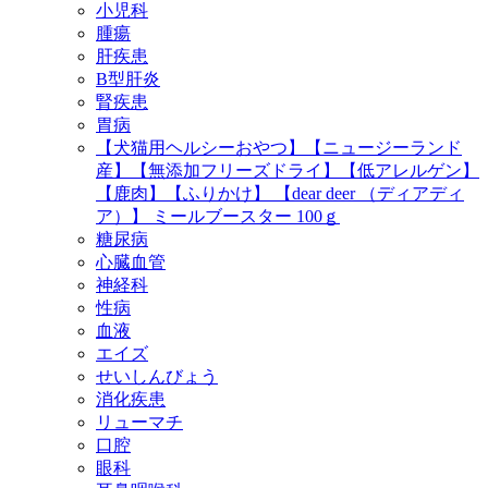
小児科
腫瘍
肝疾患
B型肝炎
腎疾患
胃病
【犬猫用ヘルシーおやつ】【ニュージーランド
産】【無添加フリーズドライ】【低アレルゲン】
【鹿肉】【ふりかけ】 【dear deer （ディアディ
ア）】 ミールブースター 100ｇ
糖尿病
心臓血管
神経科
性病
血液
エイズ
せいしんびょう
消化疾患
リューマチ
口腔
眼科