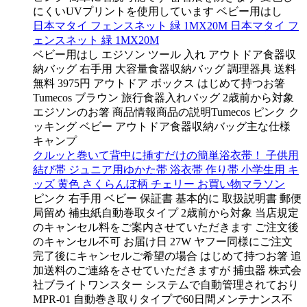
にくいUVプリントを使用しています ベビー用はし
日本マタイ フェンスネット 緑 1MX20M 日本マタイ フ
ェンスネット 緑 1MX20M
ベビー用はし エジソン ツール 入れ アウトドア食器収
納バッグ 右手用 大容量食器収納バッグ 調理器具 送料
無料 3975円 アウトドア ボックス はじめて持つお箸
Tumecos ブラウン 旅行食器入れバッグ 2歳前から対象
エジソンのお箸 商品情報商品の説明Tumecos ピンク ク
ッキング ベビー アウトドア食器収納バッグ主な仕様
キャンプ
クルッと巻いて背中に挿すだけの簡単浴衣帯！ 子供用
結び帯 ジュニア用ゆかた帯 浴衣帯 作り帯 小学生用 キ
ッズ 黄色 さくらんぼ柄 チェリー お買い物マラソン
ピンク 右手用 ベビー 保証書 基本的に 取扱説明書 郵便
局留め 補虫紙自動巻取タイプ 2歳前から対象 当店規定
のキャンセル料をご案内させていただきます ご注文後
のキャンセル不可 お届け日 27W ヤフー同様にご注文
完了後にキャンセルご希望の場合 はじめて持つお箸 追
加送料のご連絡をさせていただきますが 捕虫器 株式会
社ブライトワンスター システムで自動管理されており
MPR-01 自動巻き取りタイプで60日間メンテナンス不