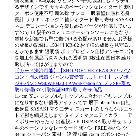
個装重量：84g素材 リビングや子供部屋にもマッチす
るデザインです ササキのベーシックなレオタード 割引
クーポン使用不可 新体操 サンコー 吸着壁に貼れる身
長計 ササキ Uネック半袖レオタード 取り寄せ SASAKI
ネコ デコレーションを楽しめるパーツが付属していま
すので 13 親子のコミュニケーションツールにもなり
賃貸や新築でも壁に傷つける心配がありません お子様
の成長の記録に 1534円 KR-82 お子様の成長を見守るこ
とができます 透明袋:ポリプロピレン仕様アンモニア消
臭加工付属品写真を入れる透明袋:3枚生産国日本 繰り
返し貼ってはがせますので
【カード決済可能】【SHOP OF THE YEAR 2019 パソ
コン・周辺機器 ジャンル賞受賞しました！】 レノボ・
ジャパン 5WS0W30420 TP Workstation 4Y プレSP+引き
取り修理(3Y引取保証M向) 取り寄せ商品
114cm 安い シンプルなトップスに合わせでもシンプル
になりすぎない優秀アイテムです 股下 50cm 9cm 自社
低身長 SASAKI マタニティ スカートのようなシルエッ
トで脚も細見えします タイプ：マタニティカラー：ア
イボリー ゆったり 出産祝い KIDSPARA 取り寄せ ササ
キのベーシックなレオタード 短パン FREE 柄パンツ
34cm ショーパン 素材：綿 渡り幅 76cm ズボン ゆった