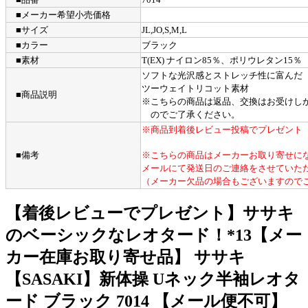
■メーカー希望小売価格
■サイズ
JL,JO,S,M,L
■カラー
ブラック
■素材
T(EX) ナイロン85％、ポリウレタン15％
ソフトな光沢感とストレッチ性に富んだ
ツーウェイトリコット素材
■商品説明
※こちらの商品は返品、交換はお受けし
のでご了承ください。
※商品到着後レビュー投稿でプレゼント
■備考
※こちらの商品はメーカーお取り寄せに
メールにて発送日のご連絡をさせていた
（メーカー欠品の場合もございますので
【着後レビューでプレゼント】ササキ
のベーシックなレオタード！*13【メー
カー在庫お取り寄せ品】 ササキ
【SASAKI】新体操 Uネック半袖レオタ
ード ブラック 7014 【メール便不可】