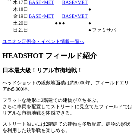
水
17日
BASE×MET
BASE×MET
木
18日
●
金
19日
BASE×MET
BASE×MET
土
20日
●
●
●
●
日
21日
●
ファミサバ
ユニオン定例会・イベント情報一覧へ
HEADSHOT フィールド紹介
日本最大級！リアル市街地戦！
ヘッドショットの総敷地面積は約8,000坪、フィールドエリ
ア約5,000坪。
フラットな地形に2階建ての建物が立ち並ぶ。
さらに車両を配置してストリートに見立てたフィールドでは
リアルな市街地戦を体感できる。
ストリート沿いには2階建ての建物を多数配置。建物の形状
を利用した銃撃戦を楽しめる。