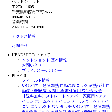
ヘッドショット
〒270－1605
千葉県印西市平賀2655
080-4813-1538
営業時間：
AM8:00～PM18:00
アクセス情報
お問合せ
HEADSHOTについて
ヘッドショット 基本情報
お問い合せ
プライバシーポリシー
PLAY!!!
フィールド情報
やけど防止 急速加熱 自動温度ロック 耐熱設計 自
動停止機能 髪 人間工学 海外適用 ワンタッチ
【送料無料】ストレートヘアバー 家庭用ヘアア
イロン ホームヘアアイロン カールバー ヘアアイ
ロン コンパクト ワンタッチ やけど防止 急速加熱
自動温度ロック 耐熱設計 自動停止機能 髪 人間工