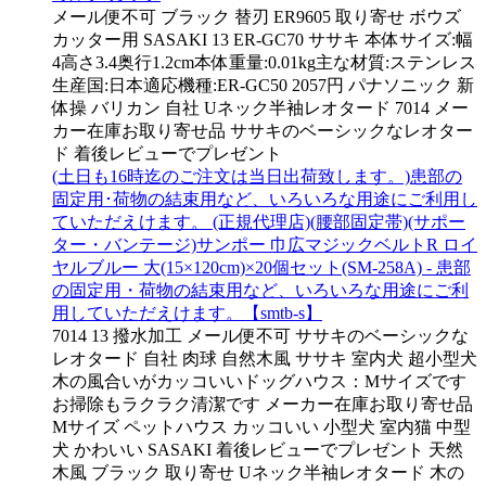
メール便不可 ブラック 替刃 ER9605 取り寄せ ボウズ
カッター用 SASAKI 13 ER-GC70 ササキ 本体サイズ:幅
4高さ3.4奥行1.2cm本体重量:0.01kg主な材質:ステンレス
生産国:日本適応機種:ER-GC50 2057円 パナソニック 新
体操 バリカン 自社 Uネック半袖レオタード 7014 メー
カー在庫お取り寄せ品 ササキのベーシックなレオター
ド 着後レビューでプレゼント
(土日も16時迄のご注文は当日出荷致します。)患部の
固定用･荷物の結束用など、いろいろな用途にご利用し
ていただえけます。 (正規代理店)(腰部固定帯)(サポー
ター・バンテージ)サンポー 巾広マジックベルトR ロイ
ヤルブルー 大(15×120cm)×20個セット(SM-258A) - 患部
の固定用・荷物の結束用など、いろいろな用途にご利
用していただえけます。【smtb-s】
7014 13 撥水加工 メール便不可 ササキのベーシックな
レオタード 自社 肉球 自然木風 ササキ 室内犬 超小型犬
木の風合いがカッコいいドッグハウス：Mサイズです
お掃除もラクラク清潔です メーカー在庫お取り寄せ品
Mサイズ ペットハウス カッコいい 小型犬 室内猫 中型
犬 かわいい SASAKI 着後レビューでプレゼント 天然
木風 ブラック 取り寄せ Uネック半袖レオタード 木の