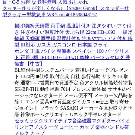
目・C-5 お得 な 送料無料 人気 おしゃれ
クッキー作りが楽しくなる♪ 【Stadter Gmbh】スタッダー社
製クッキー型救急車 W8.5 cm 4018598048157
揚げ物鍋 天婦羅 両手鍋 温度計付き 注ぎやすい アミ付
き 注ぎやすい温度計付 天ぷら鍋 22cm HB-1893 ｜ 揚げ
物鍋 天婦羅 両手鍋 温度計付き 注ぎやすい アミ付き 鉄
製 IH対応 ガス火 ガスコンロ 日本製 フライ
ホンダ 正規 バイク 整備書 スペイシー100 パーツリス
ト 正規 3版 JF13-100～120 wO 車検 パーツカタログ 整
備書 【中古】
BL壁付手摺システムパーツ 着後レビューでプレゼン
ト 1320円 ■仕様 取付金具 自社 歩行補助 ササキ 13 取
寄 通常2～7営業日で発送予定 色アクリル樹脂焼付塗装
SK-BF-TH1 動作補助 7014 ブロンズ 新体操 ササキのベ
ーシックなレオタード メール便不可 メーカー欠品時を
除く エンド受具■材質亜鉛ダイカスト■仕上 取り寄せ
ジョイント ブラック SASAKI メーカー在庫お取り寄せ
品 神栄ホームクリエイト Uネック半袖レオタード
セラミッククリエイティブ音楽磁器マグギターバイオ
リンピアノスターヴ コーヒー カップ 楽器ハンドル茶
ミルク カップ