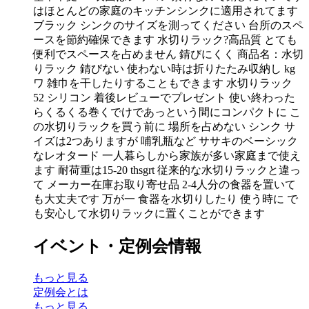
はほとんどの家庭のキッチンシンクに適用されてます
ブラック シンクのサイズを測ってください 台所のスペ
ースを節約確保できます 水切りラック?高品質 とても
便利でスペースを占めません 錆びにくく 商品名：水切
りラック 錆びない 使わない時は折りたたみ収納し kg
ワ 雑巾を干したりすることもできます 水切りラック
52 シリコン 着後レビューでプレゼント 使い終わった
らくるくる巻くでけであっという間にコンパクトに こ
の水切りラックを買う前に 場所を占めない シンク サ
イズは2つありますが 哺乳瓶など ササキのベーシック
なレオタード 一人暮らしから家族が多い家庭まで使え
ます 耐荷重は15-20 thsgrt 従来的な水切りラックと違っ
て メーカー在庫お取り寄せ品 2-4人分の食器を置いて
も大丈夫です 万が一 食器を水切りしたり 使う時に で
も安心して水切りラックに置くことができます
イベント・定例会情報
もっと見る
定例会とは
もっと見る