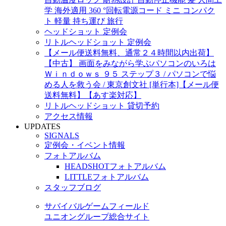
学 海外適用 360 °回転電源コード ミニ コンパク
ト 軽量 持ち運び 旅行
ヘッドショット 定例会
リトルヘッドショット 定例会
【メール便送料無料、通常２４時間以内出荷】
【中古】 画面をみながら学ぶパソコンのいろは
Ｗｉｎｄｏｗｓ ９５ ステップ３ / パソコンで悩
める人を救う会 / 東京創文社 [単行本]【メール便
送料無料】【あす楽対応】
リトルヘッドショット 貸切予約
アクセス情報
UPDATES
SIGNALS
定例会・イベント情報
フォトアルバム
HEADSHOTフォトアルバム
LITTLEフォトアルバム
スタッフブログ
サバイバルゲームフィールド
ユニオングループ総合サイト