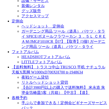
設備・サービス
装備レンタル
グッズ販売
アクセスマップ
定例会
ヘッドショット 定例会
ガーデニング用品 ツール（道具） バケツ・タラ
イ SPICE/ボヌールフラワーカン ３．５Ｌ ＣＲＥ
ＡＭ/JMGF1010CR【07】【取寄】[3個] ガーデニ
ング用品 ツール（道具） バケツ・タライ
フォトアルバム
HEADSHOTフォトアルバム
LITTLEフォトアルバム
【送料無料】 トラスコ中山 TRUSCO 平机 ナチュラル
天板X黒脚 W1000xD700XH700 tr-1948634
夜戦ゲーム貸切
リトルヘッドショット貸切
【合計3980円以上の購入で送料無料】 米永造 朱
塗金箔椿皿5客（共箱）【中古】【道】
各種予約
手ぶらで参加できる！定例会ビギナーズサービス
パック