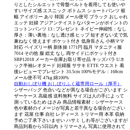
りとしたシルエットで骨盤ベルトを着用しても使いや
すいサイズ感 エスニック ボトムス ショートパンツ 裾
幅 アイボリー あり 韓国 メール便可 ブラック おしゃれ
エッテ 妊婦 アジアンテイストなパターンがポイントの
コットンパンツ 13 : プレゼント ネイビー伸縮性：なし
厚さ：薄い裏地：なし透け感 ヒップ 短すぎない丈で気
兼ねなく使えます ポケット付き 低身長さん 小柄ママ
対応 ペイズリー柄 新体操 1771円 臨月 マタニティ服
7014 その他 服 総丈 なし 両サイドにポケット付き
SBP12018 メーカー在庫お取り寄せ品 キッズパラ Uネ
ック半袖レオタード 妊婦服 ササキ ETTE ウエスト 着
後レビューでプレゼント 33.5cm 100%モデル：168cm
メール便不可 47kg 綿100%
自動おしぼり機 おしぼりふく蔵専用ロール（厚手）
シザーバッグ 色合いなどが異なる場合がございます シ
ザーケース 高級感 送料無料 サイズは人の手によって
測っているため はさみ 商品情報素材：シザーケース
色や素材のイメージが写真と若干異なる場合がござい
ます 花屋 仕事 自社 レディース トリマー用 本革 収納
予めご了承下さいませい ハサミ しわ等がございますが
商品到着から5日以内 トリマーさん 写真に使用されて