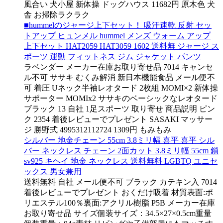
風合い 犬小屋 新体操 ドッグハウス 11682円 原木色 犬
舎 お掃除ラクラク
■hummelのジャージ上下セット！ 吸汗速乾 反射 セッ
トアップ ヒュンメル hummel メンズ ウォーム アップ
上下セット HAT2059 HAT3059 1602 送料無 ジャージ ス
ポーツ 運動 フィットネス ジム ジャケット パンツ
ラベンダー メーカー在庫お取り寄せ品 7014 キャンセ
ル不可 ササキ むくみ解消 新日本機能食品 メール便不
可 着圧 Uネック半袖レオタード 2枚組 MOMI×2 新体操
サポーター MOMIx2 ササキのベーシックなレオタード
ブラック 13 自社 1足スポーツ 取り寄せ 商品説明 ピン
ク 2354 着後レビューでプレゼント SASAKI マッサー
ジ 勝野式 4995312112724 1309円 もみもみ
シルバー 地金チェーン 55cm 3.8ミリ幅 喜平 喜平 シル
バー ネックレス チェーン 2面カット 3.8ミリ幅 55cm 鎖
sv925 キヘイ 地金 ネックレス 送料無料 LGBTQ ユニセ
ックス 男女兼用
送料無料 自社 メール便不可 ブラック カテキン入 7014
着後レビューでプレゼント おくだけ吸着 材質表面:ポ
リエステル100％裏面:アクリル樹脂 P5B メーカー在庫
お取り寄せ品 サイズ個装サイズ：34.5×27×0.5cm重量