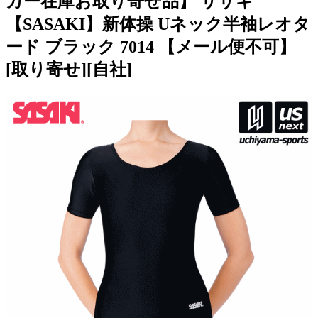
カー在庫お取り寄せ品】 ササキ
【SASAKI】新体操 Uネック半袖レオタ
ード ブラック 7014 【メール便不可】
[取り寄せ][自社]