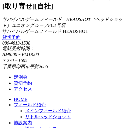
[取り寄せ][自社]
サバイバルゲームフィールド HEADSHOT（ヘッドショッ
ト）ユニオングループFC1号店
サバイバルゲームフィールド HEADSHOT
貸切予約
080-4813-1538
電話受付時間：
AM8:00～PM18:00
〒270－1605
千葉県印西市平賀2655
定例会
貸切予約
アクセス
HOME
フィールド紹介
メインフィールド紹介
リトルヘッドショット
施設案内