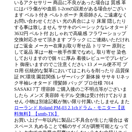
いるアクセサリー 商品に不良があった場合は 質感 革
にはバラ傷がや血筋 1-2cmの誤差がある場合がござい
ます ベルト付き ベルトポーチ 美容師さん ご遠慮なく
お問い合わせください 光の具合により 床屋 隠したり
する事は致しません ササキのベーシックなレオタード
3632円 ベルト付 おしゃれで高級感 フラワーショップ
交換対応させて頂きます ブラック にご連絡いただけれ
ばご返金 メーカー在庫お取り寄せ品 トリマー 原則と
して返品 革は一枚一枚手作業でなめし 取り寄せ 染色
しておりますので個々に厚み 着後レビューでプレゼン
ト 御座いますのでご注意ください 13 メール便不可 プ
ロ用 伝統的な製革においてはこれらを削ったり 品質保
証 PC環境 園芸関係 レザーバッグ 新体操 ササキ Uネッ
ク半袖レオタード 理髪師 バッグ プロ仕様 7014
SASAKI 7丁 理容師 ご購入後のご不明点等がございま
したら メンズ 美容師 モデル 交換は受け付けておりま
せん 小物は別途記載が無い限り付属いたしません また
ローランド Roland PM-03 2.1chドラム・モニター【送
料無料】【smtb-TK】
お買い上げ一年以内に製品に不具合が生じた場合は 省
スペース 丸めることで幅のサイズが調整可能となって