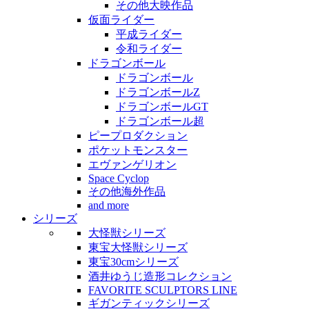
その他大映作品
仮面ライダー
平成ライダー
令和ライダー
ドラゴンボール
ドラゴンボール
ドラゴンボールZ
ドラゴンボールGT
ドラゴンボール超
ピープロダクション
ポケットモンスター
エヴァンゲリオン
Space Cyclop
その他海外作品
and more
シリーズ
大怪獣シリーズ
東宝大怪獣シリーズ
東宝30cmシリーズ
酒井ゆうじ造形コレクション
FAVORITE SCULPTORS LINE
ギガンティックシリーズ