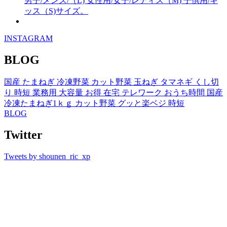
男子/メンズ/（L) 女性用/女子/レディス（M) 子供用/キ
ッス（S)サイズ。
INSTAGRAM
BLOG
国産 たまねぎ 冷凍野菜 カット野菜 玉ねぎ タマネギ くし切
り 時短 業務用 大容量 お得 在宅 テレワーク おうち時間 国産
冷凍たまねぎ1ｋｇ カット野菜 グッと楽ベジ 時短
BLOG
Twitter
Tweets by shounen_ric_xp