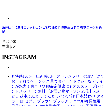
酒井ゆうじ造形コレクション ゴジラ(1954) 怪獣王ゴジラ 復刻スーツ彩色
版
￥27,500
在庫切れ
INSTAGRAM
爽快感120％！圧迫感0％！ストレスフリーの履き心地!
おしゃれでベーシック 且つ凛としたセクシーなデザイ
ンが魅力！肩こりや腰痛等 健康にもオススメ！プレゼ
ントメッセージ無料 【お買い物マラソン P5倍】ふん
どし 越中ふんどし ふんどしパンツ 褌 日本製 祭り タイ
ガー 虎 ゼブラ ブラウン ブラック アニマル柄 男性用/