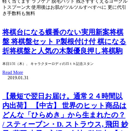
軽く当てます ラブケア 脱毛パッド 残さずすくえるヨーグル
トスプーン大 使用後はお肌がツルツルすべすべに 更に代引
き手数料も無料
将棋台になる蝶番のない実用新案将棋
盤 将棋盤セット P製根付け付 棋になる
折将棋盤と人気の木製優良押し将棋駒
本日1/31（木）、 キャラクターロディの35ｔｈ記念スタン
Read More
2019.01.31
【最短で翌日お届け。通常２４時間以
内出荷】 【中古】 世界のヒット商品は
どんな「ひらめき」から生まれたの？
/ スティーブン・D. ストラウス, 飛田 妙