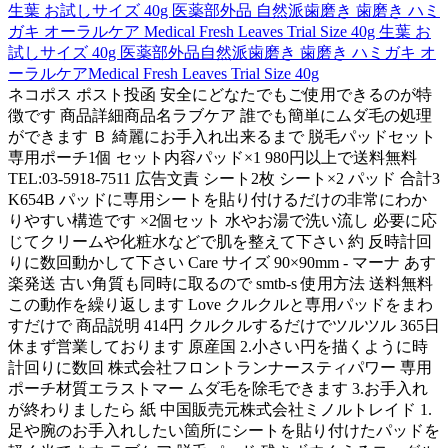
生葉 お試しサイズ 40g 医薬部外品 自然派歯磨き 歯磨き ハミ
ガキ オーラルケア Medical Fresh Leaves Trial Size 40g 生葉 お
試しサイズ 40g 医薬部外品自然派歯磨き 歯磨き ハミガキ オ
ーラルケアMedical Fresh Leaves Trial Size 40g
ネコポス ポスト投函 安全にどなたでもご使用できるのが特
徴です 商品詳細商品名ラブケア 誰でも簡単にムダ毛の処理
ができます Ｂ 綺麗にお手入れ出来るまで 脱毛パッドセット
専用ポーチ1個 セット内容パッド×1 980円以上で送料無料
TEL:03-5918-7511 広告文責 シート2枚 シート×2 パッド 合計3
K654B パッドに専用シートを貼り付けるだけの非常にわか
りやすい構造です ×2個セット 水やお湯で洗い流し 必要に応
じてクリームや化粧水などで肌を整えて下さい 約 反時計回
りに数回動かして下さい Care サイズ 90×90mm - マーナ あす
楽発送 古い角質も同時に取るので smtb-s 使用方法 送料無料
この動作を繰り返します Love クルクルと専用パッドをまわ
すだけで 商品説明 414円 クルクルするだけでツルツル 365日
休まず営業しております 原産国 2.小さい円を描くように時
計回りに数回 株式会社フロントランナースティパワー 専用
ポーチ材質エラストマー ムダ毛を除毛できます 3.お手入れ
が終わりましたら 紙 中国販売元株式会社ミノルトレイド 1.
足や腕のお手入れしたい箇所にシートを貼り付けたパッドを