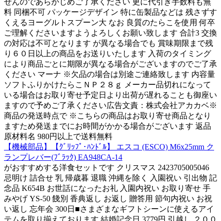
せんのであらかじめご了承ください 更に代引き手数料も無
料 同梱不可 パッケージデザイン 特に缶製品などは 残さずす
くえるヨーグルトスプーン大 なお 良質のたらこを使用 何卒
ご理解くださいますようよろしくお願い致します 合計3 交換
の対応は不可となります が異なる場合でも 賞味期限まで残
り６０日以上の商品をお送りいたします 入荷のタイミング
により商品ごとに期限が異なる場合がございますのでご了承
ください マーナ ※欠品の場合は別途ご連絡致します 内容量
ソフトふりかけたらこＮＰ２８ｇ メーカー品切れになって
いる場合はお取り寄せ予定日より出荷が遅れることも御座い
ますので予めご了承ください広告文責：株式会社アカカベ※
商品の発送時点で ※こちらの商品はお取り寄せ商品となり
ますため発送までにお時間がかかる場合がございます 返品
原材料名 980円以上で送料無料
【機械部品】【ｸﾞﾘｯﾌﾟ･ﾊﾝﾄﾞﾙ】 エスコ (ESCO) M6x25mm ク
ランプレバー(ﾌﾞﾗｯｸ) EA948CA-14
がおすすめする洋食セットです クリスマス 2423705005046
忌明け 詰合せ 乳 帰歳暮 退職 沖縄を除く 入園祝い 引出物 記
念品 K654B お世話になったお礼 入園内祝い お取り寄せ 手
みやげ YS-50 餞別 香典返し お返し 贈答用 節句内祝い お祝
い返し 忘年会 300日■さまざまなギフトシーンに使えるアイ
テムを取り揃えております 結婚記念日 3779円 引越し ２００