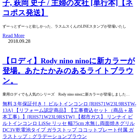
子, 萩岡 史子 / 主婦の友社 [単行本]【ネ
コポス発送】
ずーっとずーっと欲しかった、ラスムスくんのLINEスタンプが登場いたし
Read More
2018.09.28
【ロディ】Rody nino ninoに新カラーが
登場。あたたかみのあるライトブラウ
ン。
乗用ロディでも人気のシリーズ Rody nino ninoに新カラーが登場しました…
無料３年保証付き！ ビルトインコンロ [RHS71W23L9RSTW-
13A] 【リフォーム認定商品】【工事費込セット（商品＋基
本工事）】[RHS71W23L9RSTW] 【都市ガス】 リンナイ ビ
ルトインコンロ LiSSe リッセ 幅75cm 水無し両面焼きグリル
DC3V乾電池タイプ ガラストップ ココットプレート付属 ガ
ラストップ：グラデーションブラウン