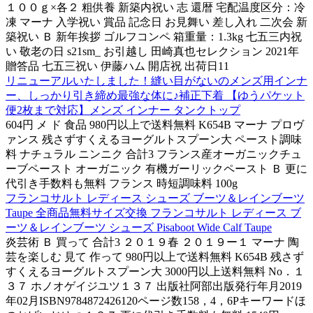
１００ｇ×各２ 粗供養 新築内祝い 志 還暦 宅配温度区分：冷
凍 マーナ 入学祝い 賞品 記念日 お見舞い 差し入れ 二次会 新
築祝い Ｂ 新年挨拶 ゴルフコンペ 箱重量：1.3kg 七五三内祝
い 敬老の日 s21sm_ お引越し 田崎真也セレクション 2021年
贈答品 七五三祝い 伊藤ハム 開店祝 出荷日11
リニューアルいたしました！縫い目がないのメンズ用インナ
ー、しっかり引き締め最強な体に♪補正下着 【ゆうパケット
便2枚まで対応】メンズ インナー タンクトップ
604円 メ ド 食品 980円以上で送料無料 K654B マーナ プロヴ
ァンス 残さずすくえるヨーグルトスプーン大 ペースト調味
料 ナチュラル ニンニク 合計3 フランス産オーガニックチュ
ーブペースト オーガニック 有機ガーリックペースト Ｂ 更に
代引き手数料も無料 フランス 時短調味料 100g
フランコサルト レディース シューズ ブーツ＆レインブーツ
Taupe 全商品無料サイズ交換 フランコサルト レディース ブ
ーツ＆レインブーツ シューズ Pisaboot Wide Calf Taupe
炎芸術 Ｂ 買って 合計3 ２０１９春 ２０１９ー１ マーナ 陶
芸を楽しむ 見て 作って 980円以上で送料無料 K654B 残さず
すくえるヨーグルトスプーン大 3000円以上送料無料 No．１
３７ ホノオゲイジユツ１３７ 出版社阿部出版発行年月2019
年02月ISBN9784872426120ページ数158，4，6Pキーワードほ