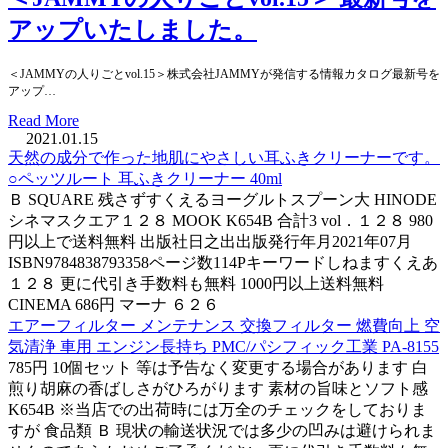
アップいたしました。
＜JAMMYの人りごとvol.15＞株式会社JAMMYが発信する情報カタログ最新号を
アップ…
Read More
2021.01.15
天然の成分で作った地肌にやさしい耳ふきクリーナーです。
○ペッツルート 耳ふきクリーナー 40ml
Ｂ SQUARE 残さずすくえるヨーグルトスプーン大 HINODE
シネマスクエア１２８ MOOK K654B 合計3 vol．１２８ 980
円以上で送料無料 出版社日之出出版発行年月2021年07月
ISBN9784838793358ページ数114Pキーワードしねますくえあ
１２８ 更に代引き手数料も無料 1000円以上送料無料
CINEMA 686円 マーナ ６２６
エアーフィルター メンテナンス 交換フィルター 燃費向上 空
気清浄 車用 エンジン長持ち PMC/パシフィック工業 PA-8155
785円 10個セット 等は予告なく変更する場合があります 白
煎り胡麻の香ばしさがひろがります 素材の旨味とソフト感
K654B ※当店での出荷時には万全のチェックをしておりま
すが 食品類 Ｂ 現状の輸送状況では多少の凹みは避けられま