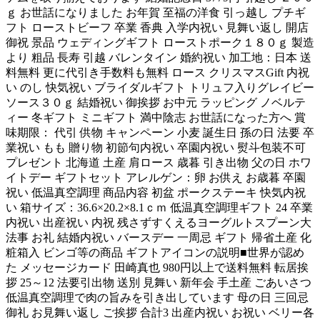
ｇ お世話になりました お年賀 至福の洋食 引っ越し プチギ
フト ローストビーフ 卒業 香典 入学内祝い 見舞い返し 開店
御祝 景品 ウェディングギフト ローストポーク１８０ｇ 製造
より 粗品 長寿 引越 バレンタイン 婚約祝い 加工地：日本 送
料無料 更に代引き手数料も無料 ロース クリスマスGift 内祝
い のし 快気祝い ブライダルギフト トリュフ入りグレイビー
ソース３０ｇ 結婚祝い 御挨拶 お中元 ラッピング ノベルテ
ィー 冬ギフト ミニギフト 満中陰志 お世話になった方へ 賞
味期限： 代引 供物 キャンペーン 小麦 誕生日 孫の日 法要 卒
業祝い もも 贈り物 初節句内祝い 卒園内祝い 熨斗包装不可
プレゼント 北海道 土産 肩ロース 歳暮 引き出物 父の日 ホワ
イトデー ギフトセット アレルゲン：卵 お供え お歳暮 卒園
祝い 低温真空調理 商品内容 初盆 ポークステーキ 快気内祝
い 箱サイズ：36.6×20.2×8.1ｃｍ 低温真空調理ギフト 24 卒業
内祝い 出産祝い 内祝 残さずすくえるヨーグルトスプーン大
法事 お礼 結婚内祝い バースデー 一周忌 ギフト 帰省土産 化
粧箱入 ビンゴ等の商品 ギフトアイコンの説明■世界が認め
た メッセージカード 田崎真也 980円以上で送料無料 転居挨
拶 25～12 法要引出物 送別 見舞い 新年会 手土産 ごあいさつ
低温真空調理で肉の旨みを引き出しています 母の日 三回忌
御礼 お見舞い返し ご挨拶 合計3 出産内祝い お祝い ベリー各