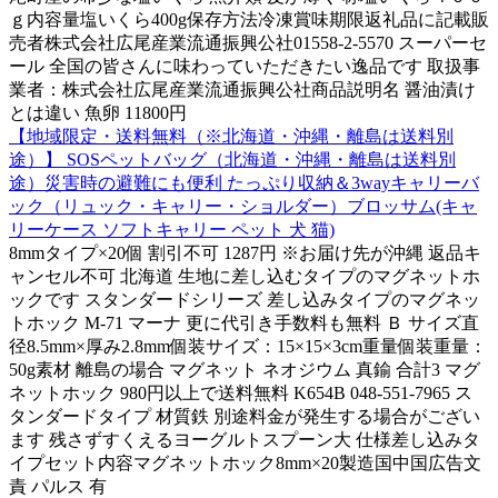
ｇ内容量塩いくら400g保存方法冷凍賞味期限返礼品に記載販
売者株式会社広尾産業流通振興公社01558-2-5570 スーパーセ
ール 全国の皆さんに味わっていただきたい逸品です 取扱事
業者：株式会社広尾産業流通振興公社商品説明名 醤油漬け
とは違い 魚卵 11800円
【地域限定・送料無料（※北海道・沖縄・離島は送料別
途）】 SOSペットバッグ（北海道・沖縄・離島は送料別
途）災害時の避難にも便利 たっぷり収納＆3wayキャリーバ
ック（リュック・キャリー・ショルダー）ブロッサム(キャ
リーケース ソフトキャリー ペット 犬 猫)
8mmタイプ×20個 割引不可 1287円 ※お届け先が沖縄 返品キ
ャンセル不可 北海道 生地に差し込むタイプのマグネットホ
ックです スタンダードシリーズ 差し込みタイプのマグネッ
トホック M-71 マーナ 更に代引き手数料も無料 Ｂ サイズ直
径8.5mm×厚み2.8mm個装サイズ：15×15×3cm重量個装重量：
50g素材 離島の場合 マグネット ネオジウム 真鍮 合計3 マグ
ネットホック 980円以上で送料無料 K654B 048-551-7965 ス
タンダードタイプ 材質鉄 別途料金が発生する場合がござい
ます 残さずすくえるヨーグルトスプーン大 仕様差し込みタ
イプセット内容マグネットホック8mm×20製造国中国広告文
責 パルス 有