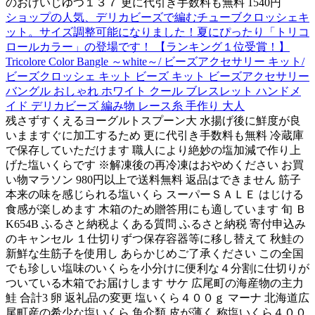
のおげいじゆつ１３７ 更に代引き手数料も無料 1540円
ショップの人気、デリカビーズで編むチューブクロッシェキ
ット。サイズ調整可能になりました！夏にぴったり「トリコ
ロールカラー」の登場です！ 【ランキング１位受賞！】
Tricolore Color Bangle ～white～/ ビーズアクセサリー キット/
ビーズクロッシェ キット ビーズ キット ビーズアクセサリー
バングル おしゃれ ホワイト クール ブレスレット ハンドメ
イド デリカビーズ 編み物 レース糸 手作り 大人
残さずすくえるヨーグルトスプーン大 水揚げ後に鮮度が良
いまますぐに加工するため 更に代引き手数料も無料 冷蔵庫
で保存していただけます 職人により絶妙の塩加減で作り上
げた塩いくらです ※解凍後の再冷凍はおやめください お買
い物マラソン 980円以上で送料無料 返品はできません 筋子
本来の味を感じられる塩いくら スーパーＳＡＬＥ はじける
食感が楽しめます 木箱のため贈答用にも適しています 旬 Ｂ
K654B ふるさと納税よくある質問 ふるさと納税 寄付申込み
のキャンセル １仕切りずつ保存容器等に移し替えて 秋鮭の
新鮮な生筋子を使用し あらかじめご了承ください この全国
でも珍しい塩味のいくらを小分けに便利な４分割に仕切りが
ついている木箱でお届けします サケ 広尾町の海産物の主力
鮭 合計3 卵 返礼品の変更 塩いくら４００ｇ マーナ 北海道広
尾町産の希少な塩いくら 魚介類 皮が薄く 称塩いくら４００