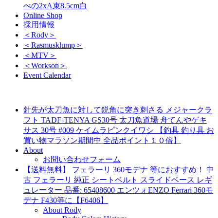
べの2xA束8.5cm白
Online Shop
採用情報
＜Rody＞
＜Rasmusklump＞
＜MTV＞
＜Workson＞
Event Calendar
針先が太刀魚に対して鋭角に突き刺さる メジャークラ
フト TADF-TENYA GS30号 太刀魚道場 舟てんやゲキ
サス 30号 #009 ケイムラピンクイワシ 【釣具 釣り具 お
買い物マラソン期間中 全品ポイント１０倍】
About
お問い合わせフォーム
【送料無料】 フェラーリ 360モデナ 等におすすめ！ 中
古 フェラーリ 純正 シートベルト スライドベース レギ
ュレーター 品番: 65408600 エンツォENZO Ferrari 360モ
デナ F430等に【F6406】
About Rody