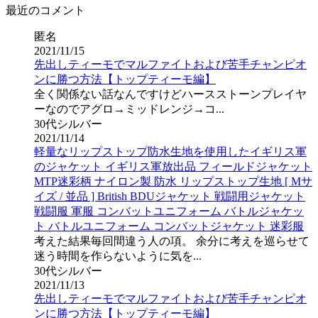
最近のコメント
匿名
2021/11/15
先出しティーモでマルファイトおよび苦手チャンピオ
ンに勝つ方法【トップティーモ編】
全く関係ない話なんですけどハースストーンプレイヤ
ーなのでアグロ→ミッドレンジ→コ...
30代シルバー
2021/11/14
軽量なリップストップ防水生地を使用したイギリス軍
のジャケット イギリス軍放出品 フィールドジャケット
MTP迷彩柄 ナイロン製 防水 リップストップ生地 [ Mサ
イズ / 並品 ] British BDUジャケット 戦闘用ジャケット
戦闘服 軍服 コンバットユニフォーム バトルジャケッ
ト バトルユニフォーム コンバットジャケット 迷彩服
考えた結果毎回間違う人の項。 余分に考えを巡らせて
迷う時間を作らないように気を...
30代シルバー
2021/11/13
先出しティーモでマルファイトおよび苦手チャンピオ
ンに勝つ方法【トップティーモ編】