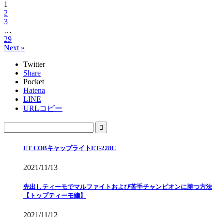
1
2
3
…
29
Next »
Twitter
Share
Pocket
Hatena
LINE
URLコピー
ET COBキャップライトET-228C
2021/11/13
先出しティーモでマルファイトおよび苦手チャンピオンに勝つ方法
【トップティーモ編】
2021/11/12