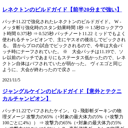
レネクトンのビルドガイド【前半20分まで強い】
パッチ11.22で強化されたレネクトンのビルドガイド。 W -
メッタ斬り強化時のスタン効果時間 1秒 ⇒ 1.5秒ロックアウ
ト時間 0.375秒 ⇒ 0.525秒 パッチノート11.22 ミッドでもよく
使われるチャンピオンで、主にヤスオの後出しでピックされ
る。 昔からプロの試合でピックされるので、今年は大会パ
ッチ時にナーフされていた。 ※ 大会パッチは11.19で、ソ
レ以前のパッチであまりにもステータス低かったので、レネ
クトン自体はバフされていたが弱かった。 ヴィエゴと同じ
ように、大会が終わったので戻さ ...
2021/11/5
ジャングルケインのビルドガイド【意外とテクニ
カルチャンピオン】
パッチ11.22でバフされたケイン。 Q - 飛影斬ダーキンの物
理ダメージ 攻撃力の65%（+対象の最大体力の5%（+攻撃力
100ごとに4%）） ⇒ 攻撃力の65%（+対象の最大体力の5%