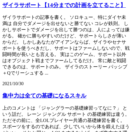
ザイラサポート【14分までの計画を立てること】
ザイラサポートの記事を書く。 ソロキュー、特にダイヤ未
満は 自分でダメージを出せないと勝てない コレが鉄則。 し
かしサポートでダメージを出して勝つのは、人によっては嫌
がる。 確かに勝ちやすいのだけど、サポートらしさが薄い
からだ。 しかしあなたがアイアンならば、ザイラやセナサ
ポートを使うべきだし、サポートはファームしないので、戦
闘時間が長いとも言える。 実はこのゲーム、サポート以外
はオブジェクト戦までファームしてるだけ。 常に敵と戦闘
できるのは、サポートのみ。 ザイラのストーリー パッシブ
＋Qでリーシュする ...
2021/10/30
集中力は全ての基礎になるスキル
上のコメントは 「ジャングラーの基礎練習ってなに？」 と
いう話だ。 レーン ジャングル サポート の基礎練習は違う。
ただその前に、全LOLプレイヤー共通の基礎練習を書く。
スポーツをするのであれば、少しでいいから体を鍛えたほう