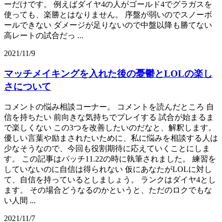
ーだけです。 例えばダイヤ4の人がゴールド4でグラガスを
使っても、楽勝とはなりません。 序盤が弱いのでスノーボ
ールできない ダメージが足りないので中盤以降も勝てない
高レートの試合だっ ...
2021/11/9
マッチメイキングを入れた後の憂鬱とLOLの楽し
さについて
コメントの悩み相談コーナー。 コメントを読んだところ 自
信を持ちたい 前向きな気持ちでプレイする 試合が始まるま
で楽しくない この3つを改善したいのだなと、解釈します。
優しい言葉や励まされたいために、私に悩みを相談する人は
少なそうなので、今回も役割期待に応えていくことにしま
す。 この記事はパッチ11.22の時に執筆されました。 練習を
していないのに自信は得られない 仮にあなたがLOLに対し
て、自信を持っているとしましょう。 ランクはダイヤ4とし
ます。 その場合どうなるのかというと、ただのロクでもな
い人間 ...
2021/11/7