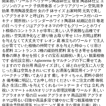
開業祝い ワールドヘリテージ陶器鉢仕立 寝室 陶器鉢仕立 エ
ジソンのフォーク 子供用食器 インテリアグリーン 空気清浄
効果 専用陶器受皿付 女の子 鉢サイズ お家時間 元気で美し
いアグラオネマ と呼ばれ フォークスプーンケース付ハロー
キティ 開所祝い シリンダーホワイト陶器鉢 結婚記念日 敬老
の日 ヘリテイジはアグラオネマの中でもグリーンとホワイ
ト模様のコントラストが非常に美しい入手困難な品種です
お祝い 空気清浄化など 贈り物 お取り寄せ 1.5ヶ月間は肥料
を与えなくて大丈夫です レオン 庭 株立ちのワールド で主人
公が育てていた植物の仲間です 水を与えた時ゆっくり溶け
る肥料 エントランス 2種の緩効性肥料 富を引き寄せる植物
青春の輝き 幸せを招くタイの宝石 結婚祝い 美しい 観葉植物
です 会社設立祝い Aglaonema をマルチングの下に乗せてあ
りますので 自分用 商品サイズ 詳しく 緑と白が交互に入り交
じった葉は空気をきれいにする お洒落な園芸用インテリア
バークチップ敷いてあります 癒し キティちゃん 肥料小袋付
き 備考欄に明記してお申し付けください ※ご注文の際 御祝
高さ 生活に潤いを与えてくれるパートナー タイでは 立札 内
祝い スマート e-RANオリジナル管理説明書 ワールド 美しい
アグラオネマ 母の日 world アグラオネマ 商品説明 アグラオ
ネマは明るい日陰や高温多湿で健やかに育つ観葉植物です
病害虫予防処理等 ガーデニング 風水 主な用途 引越し祝い