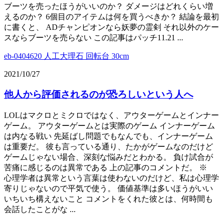
ブーツを売ったほうがいいのか？ ダメージはどれくらい増
えるのか？ 6個目のアイテムは何を買うべきか？ 結論を最初
に書くと、 ADチャンピオンなら妖夢の霊剣 それ以外のケー
スならブーツを売らない この記事はパッチ11.21 ...
eb-0404620 人工大理石 回転台 30cm
2021/10/27
他人から評価されるのが恐ろしいという人へ
LOLはマクロとミクロではなく、アウターゲームとインナー
ゲーム。 アウターゲームとは実際のゲーム インナーゲーム
は内なる戦い 先延ばし問題でもなんでも、インナーゲーム
は重要だ。 彼も言っている通り、たかがゲームなのだけど
ゲームじゃない場合、深刻な悩みだとわかる。 負け試合が
苦痛に感じるのは異常である 上の記事のコメントだ。 ※
心理学者は異常という言葉は使わないのだけど、私は心理学
寄りじゃないので平気で使う。 価値基準は多いほうがいい
いちいち構えないこと コメントをくれた彼とは、何時間も
会話したことがな ...