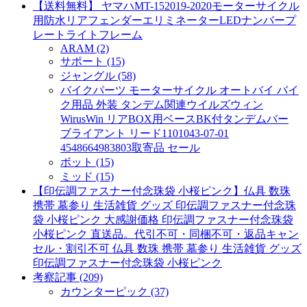
【送料無料】 ヤマハMT-152019-2020モーターサイクル
用防水リアフェンダーエリミネーターLEDナンバープ
レートライトフレーム
ARAM (2)
サポート (15)
ジャングル (58)
バイクパーツ モーターサイクル オートバイ バイ
ク用品 外装 タンデム関連ウイルズウィン
WirusWin リアBOX用ベースBK付タンデムバー
ブライアント リード1101043-07-01
4548664983803取寄品 セール
ボット (15)
ミッド (15)
【印伝調ファスナー付念珠袋 小桜ピンク】仏具 数珠
携帯 墓参り 生活雑貨 グッズ 印伝調ファスナー付念珠
袋 小桜ピンク 大感謝価格 印伝調ファスナー付念珠袋
小桜ピンク 直送品。代引不可・同梱不可・返品キャン
セル・割引不可 仏具 数珠 携帯 墓参り 生活雑貨 グッズ
印伝調ファスナー付念珠袋 小桜ピンク
考察記事 (209)
カウンターピック (37)