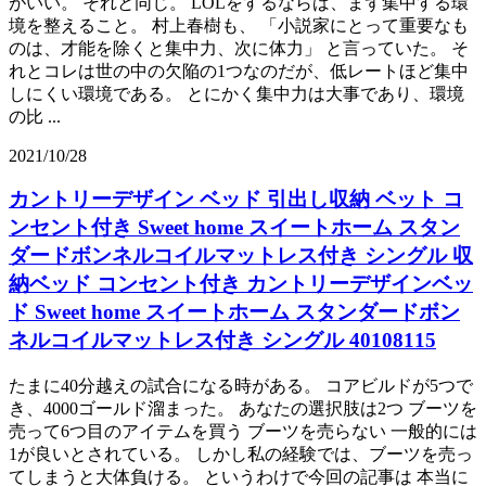
がいい。 それと同じ。 LOLをするならば、まず集中する環
境を整えること。 村上春樹も、 「小説家にとって重要なも
のは、才能を除くと集中力、次に体力」 と言っていた。 そ
れとコレは世の中の欠陥の1つなのだが、低レートほど集中
しにくい環境である。 とにかく集中力は大事であり、環境
の比 ...
2021/10/28
カントリーデザイン ベッド 引出し収納 ベット コ
ンセント付き Sweet home スイートホーム スタン
ダードボンネルコイルマットレス付き シングル 収
納ベッド コンセント付き カントリーデザインベッ
ド Sweet home スイートホーム スタンダードボン
ネルコイルマットレス付き シングル 40108115
たまに40分越えの試合になる時がある。 コアビルドが5つで
き、4000ゴールド溜まった。 あなたの選択肢は2つ ブーツを
売って6つ目のアイテムを買う ブーツを売らない 一般的には
1が良いとされている。 しかし私の経験では、ブーツを売っ
てしまうと大体負ける。 というわけで今回の記事は 本当に