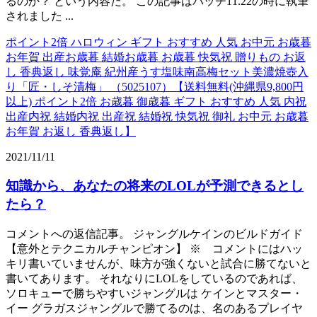
るのか？ という内容だ。 この記事はパッチ11.22の時に執筆
されました ...
ポイント2倍 ハロウィン ギフト おすすめ 人気 お中元 お歳暮
お年賀 出産お歳暮 結婚お歳暮 お歳暮 快気祝 贈りもの お返
し 香典返し 味覚庵 紀州産うす塩味南高梅セット美濃焼壺入
り「匠・しそ漬梅」 （5025107）【送料無料(沖縄県9,800円
以上) ポイント2倍 お歳暮 御歳暮 ギフト おすすめ 人気 内祝
出産内祝 結婚内祝 出産祝 結婚祝 快気祝 御礼 お中元 お歳暮
お年賀 お返し 香典返し】
2021/11/11
知識から、あなたの将来のLOLが予測できるとし
たら？
コメントへの返信記事。 ジャングルケインのビルドガイド
【意外とテクニカルチャンピオン】 ※ コメントにはハッ
キリ書いていませんが、味方が強くないと試合に勝てないと
書いてあります。 それなりにLOLをしているのであれば、
ソロキューで勝ちやすいジャングルは ケインとマスター・
イー グラガスジャングルで勝てるのは、名のあるプレイヤ