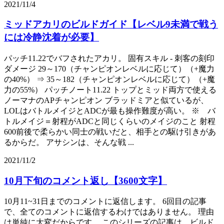
2021/11/4
ミッドアカリのビルドガイド【レベル9未満で戦う
には冷静沈着が必要】
パッチ11.22でバフされたアカリ。 固有スキル - 刺客の刻印
ダメージ 29～170（チャンピオンレベルに応じて）（+魔力
の40%） ⇒ 35～182（チャンピオンレベルに応じて）（+魔
力の55%） パッチノート11.22 トップとミッド両方で使える
ノーマナのAPチャンピオン ブラッドミアと似ているが、
LOLはバトルメイジとADCが最も操作難度が高い。 ※ バ
トルメイジ＝射程がADCと同じくらいのメイジのこと 射程
600前後で柔らかい同士の戦いだと、相手との駆け引きがあ
るからだ。 アサシンは、そんな戦 ...
2021/11/2
10月下旬のコメント返し【3600文字】
10月11~31日までのコメントに返信します。 6回目の記事
で、全てのコメントに返信するわけではありません。 理由
は単純に大変だからです。 このシリーズの記事は、ビルド