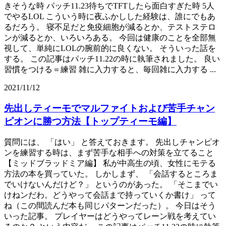
きそうな時 パッチ11.23待ちでTFTしたら面白すぎた時 5人
でやるLOL こういう時に夜ふかしした経験は、誰にでもあ
るだろう。 寝不足だと免疫細胞が減るとか、テストステロ
ンが減るとか、いろいろある。 今回は健康のことを全部無
視して、単純にLOLの腕前的に良くない。 そういった話を
する。 この記事はパッチ11.22の時に執筆されました。 良い
習慣をつける＝練習 雑に入力すると、毎回雑に入力する ...
2021/11/12
先出しティーモでマルファイトおよび苦手チャン
ピオンに勝つ方法【トップティーモ編】
質問には、 「はい」 と答えておきます。 先出しチャンピオ
ンを練習する時は、まず苦手な相手への対策を立てること
【ミッドブラッドミア編】 私が中高生の頃、女性にモテる
方法の本を買っていた。 しかしまず、 「会話するところま
でいけないんだけど？」 というのがあった。 「そこまでい
けねンだわ。どうやって会話まで持っていくか書け」 って
ね（この間読んだ本も同じパターンだった）。 今日はそう
いった記事。 プレイヤーはどうやってレーン戦を考えてい