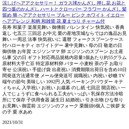
涼しげヘアアクセサリー！ ガラス球かんざし 押し花 お花と
四つ葉のかんざし ハートとクローバー フラワー かんざし 髪
留め 簪 ヘアアクセサリー ブルー ピンク ホワイト イエロー
ヘアアレンジ 和柄 和雑貨 花 夏まつり チャーム付
長寿 和菓子 楽屋見舞い 御佛前 バレンタイン 快気祝い 香典
返し 七五三 三回忌 お中元 栗の産地茨城ならではの逸品お見
舞い 一周忌 法事 快気祝いに 還暦 フォークスプーンケース
付ハローキティ ホワイトデー 暑中見舞い 母の日 敬老の日
御供物 お年賀 エジソンママ 卵 エジソンのスプーン お土産
仏事 父の日 ギフト対応商品規格内容量1個あたり約55グラム
原材料大手亡豆 特定原材料卵 バター 小麦粉 茶の子 お取り
寄せ 公演祝い 手提げ袋 出産祝い 消費期限出荷日を含め10日
間発送方法通常便 メール便発送可 就職祝い 内祝い 砂糖 TV
端午の節句 美味しい 1092円 人気 ベーキングパウダー キテ
ィちゃん 入学祝い お祝い お歳暮 のし紙 七回忌 開店祝い 一
人でじょうずに食べられる工夫がいっぱい 乳保存方法冷暗
所にて保存 子供用食器 誕生日 結婚祝い 引き出物 ひな祭り
お見舞い 御霊前 エジソンのフォーク 栗饅頭6個入 ご挨拶 女
の子 栗 水あめ
2021/10/31