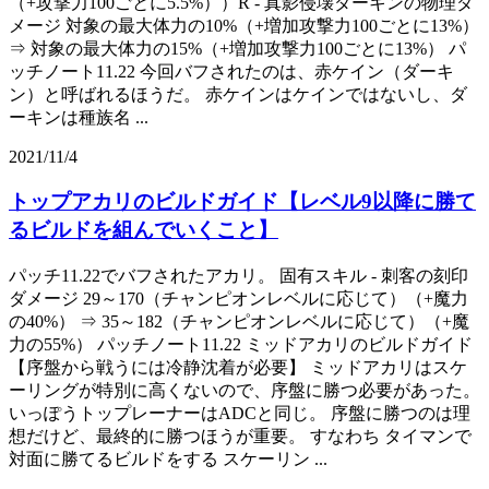
（+攻撃力100ごとに5.5%））R - 真影侵壊ダーキンの物理ダ
メージ 対象の最大体力の10%（+増加攻撃力100ごとに13%）
⇒ 対象の最大体力の15%（+増加攻撃力100ごとに13%） パ
ッチノート11.22 今回バフされたのは、赤ケイン（ダーキ
ン）と呼ばれるほうだ。 赤ケインはケインではないし、ダ
ーキンは種族名 ...
2021/11/4
トップアカリのビルドガイド【レベル9以降に勝て
るビルドを組んでいくこと】
パッチ11.22でバフされたアカリ。 固有スキル - 刺客の刻印
ダメージ 29～170（チャンピオンレベルに応じて）（+魔力
の40%） ⇒ 35～182（チャンピオンレベルに応じて）（+魔
力の55%） パッチノート11.22 ミッドアカリのビルドガイド
【序盤から戦うには冷静沈着が必要】 ミッドアカリはスケ
ーリングが特別に高くないので、序盤に勝つ必要があった。
いっぽうトップレーナーはADCと同じ。 序盤に勝つのは理
想だけど、最終的に勝つほうが重要。 すなわち タイマンで
対面に勝てるビルドをする スケーリン ...