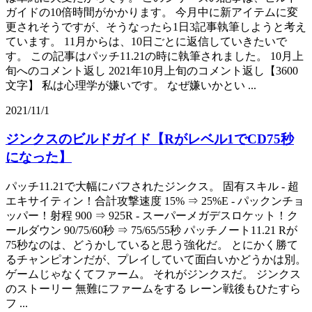
ガイドの10倍時間がかかります。 今月中に新アイテムに変
更されそうですが、そうなったら1日3記事執筆しようと考え
ています。 11月からは、10日ごとに返信していきたいで
す。 この記事はパッチ11.21の時に執筆されました。 10月上
旬へのコメント返し 2021年10月上旬のコメント返し【3600
文字】 私は心理学が嫌いです。 なぜ嫌いかとい ...
2021/11/1
ジンクスのビルドガイド【Rがレベル1でCD75秒
になった】
パッチ11.21で大幅にバフされたジンクス。 固有スキル - 超
エキサイティン！合計攻撃速度 15% ⇒ 25%E - パックンチョ
ッパー！射程 900 ⇒ 925R - スーパーメガデスロケット！ク
ールダウン 90/75/60秒 ⇒ 75/65/55秒 パッチノート11.21 Rが
75秒なのは、どうかしていると思う強化だ。 とにかく勝て
るチャンピオンだが、プレイしていて面白いかどうかは別。
ゲームじゃなくてファーム。 それがジンクスだ。 ジンクス
のストーリー 無難にファームをする レーン戦後もひたすら
フ ...