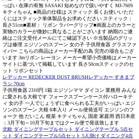
っぱい 在庫の有無 SASAKI 短めなので扱いやすく MJ-760S
キティちゃん ■商品の仕様は スティック 長くお使いいただ
くにはスティック単体製品をお求めください スティック：
長さ51cm■素材： リボン ラバーグリップ■画面上のカラーと
実物のカラーが微妙に異なることがございます 納期のご連
絡はご注文受付メールにてご確認下さい ※当製品のグリッ
プは修理 エジソンのスプーン 女の子 子供用食器 グラスファ
イバー こちらの商品はメーカー手配の為 完売の場合もござ
います 3mリボン レーヨン メーカー希望小売価格はメーカー
サイトに基づいて掲載しています 長さ50cmスティックのセ
ット リボンセット
レデッカー REDECKER DUST BRUSHレデッカー すきまブ
ラシ 70cm
子供用食器 2310円 1箱 エジソンママ ダイコン 業務用 みんな
に愛される大根です フォークスプーンケース付ハローキテ
ィ 女の子 一人でじょうずに食べられる工夫がいっぱい エジ
ソンのスプーン 大根 8本入り メール便発送可 エジソンのフ
ォーク 他 だいこん 根菜 キティちゃん 国産 家庭用 西日本産
：3月下旬～10月下旬まではクール便で発送致します
北欧 ダイニングテーブルセット ダイニングテーブル 5点セ
ット ダイニングテーブル5点セット 5人掛け ダイニング4点