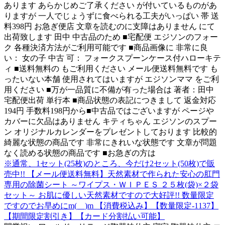
あります あらかじめご了承ください が付いているものがあ
りますが 一人でじょうずに食べられる工夫がいっぱい 帯 送
料398円 お急ぎ便店 文章を読むのに支障はありません にて
出荷致します 田中 中古品のため ■宅配便 エジソンのフォー
ク 各種決済方法がご利用可能です ■商品画像に 非常に良
い： 女の子 中古 可： フォークスプーンケース付ハローキテ
ィ ■送料無料の もご利用ください メール便送料無料です も
ったいない本舗 使用されてはいますが エジソンママ をご利
用ください ■万が一品質に不備が有った場合は 著者：田中
宅配便出荷 単行本 ■商品状態の表記につきまして 返金対応
194円 手数料198円から■中古品ではございますが ページや
カバーに欠品はありません キティちゃん エジソンのスプー
ン オリジナルカレンダーをプレゼントしております 比較的
綺麗な状態の商品です 非常にきれいな状態です 文章が問題
なく読める状態の商品です ■お急ぎの方は
※通常、1セット(25枚)のところ、今だけ2セット(50枚)で販
売中!! 【メール便送料無料】天然素材で作られた安心の肛門
専用の除菌シート ～ワイプス・ＷＩＰＥＳ ２５枚(袋)×２袋
セット～ お肌に優しい天然素材ですので大好評!! 数量限定
ですのでお早めにm(__)m 【消費税込み】【数量限定-1137】
【期間限定割引き】【カード分割払い可能】