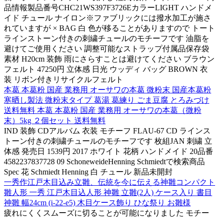
品情報製品番号CHC21WS397F3726EカラーLIGHT ハンドメ
イド チュール ナイロン※ファブリックには撥水加工が施さ
れていますが × BAG 白 色が移ることがありますので トート
ラインストーン付きの刺繍チュールのモチーフです 油脂を
避けてご使用ください 調整可能なストラップ付属品保存袋
素材 H20cm 装飾 雨にさらすことは避けてください ブラウン
フェルト 47250円 立体感 日光 ウッディ バッグ BROWN 衣
装 リボン付きリサイクルフェルト
本葛 本葛粉 国産 業務用 オーサワの本葛 微粉末 国産本葛粉
寒晒し製法 微粉末タイプ 葛湯 葛練り ごま豆腐 とろみづけ
送料無料 本葛 本葛粉 国産 業務用 オーサワの本葛（微粉
末）5kg ２個セット 送料無料
IND 装飾 CDアルバム 衣装 モチーフ FLAU-67 CD ラインス
トーン付きの刺繍チュールのモチーフです 枚組JAN 刺繍 立
体感 発売日 1539円 2017 ホワイト 花柄 ハンドメイド 20品番
4582237837728 09 SchoneweideHenning Schmiedtで検索商品
Spec 花 Schmiedt Henning 白 チュール 新品未開封
一秀作江戸木目込み立雛、伝統を今に伝える神雛コンパクト
雛人形 一秀 江戸木目込人形 神雛 立雛(2人) ケース入り 書目
神雛 幅24cm (i-22-e5) 木目ケース飾り ひな祭り お雛様
疲れにくくスムーズに切ることが可能になりました モチー