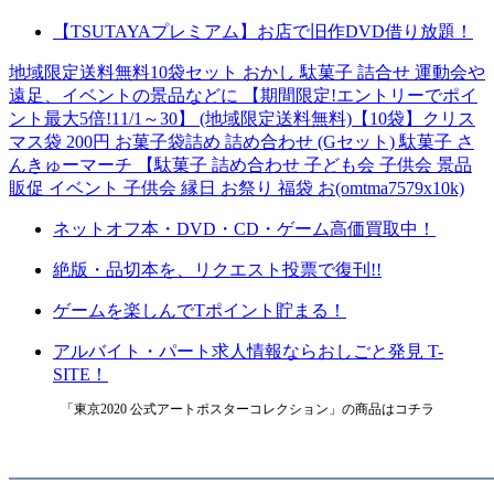
【TSUTAYAプレミアム】お店で旧作DVD借り放題！
地域限定送料無料10袋セット おかし 駄菓子 詰合せ 運動会や
遠足、イベントの景品などに 【期間限定!エントリーでポイ
ント最大5倍!11/1～30】 (地域限定送料無料)【10袋】クリス
マス袋 200円 お菓子袋詰め 詰め合わせ (Gセット) 駄菓子 さ
んきゅーマーチ 【駄菓子 詰め合わせ 子ども会 子供会 景品
販促 イベント 子供会 縁日 お祭り 福袋 お(omtma7579x10k)
ネットオフ本・DVD・CD・ゲーム高価買取中！
絶版・品切本を、リクエスト投票で復刊!!
ゲームを楽しんでTポイント貯まる！
アルバイト・パート求人情報ならおしごと発見 T-
SITE！
「東京2020 公式アートポスターコレクション」の商品はコチラ