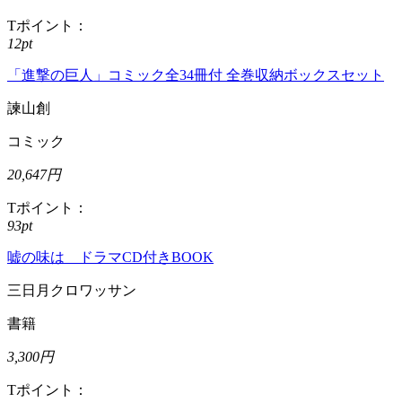
Tポイント：
12pt
「進撃の巨人」コミック全34冊付 全巻収納ボックスセット
諫山創
コミック
20,647円
Tポイント：
93pt
嘘の味は ドラマCD付きBOOK
三日月クロワッサン
書籍
3,300円
Tポイント：