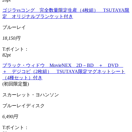
ゴジラvsコング 完全数量限定生産（4枚組） TSUTAYA限
定 オリジナルブランケット付き
ブルーレイ
18,150円
Tポイント：
82pt
ブラック・ウィドウ MovieNEX 2D－BD ＋ DVD
＋ デジコピ（2枚組） TSUTAYA限定マグネットシート
（4種セット）付き
(初回限定盤)
スカーレット・ヨハンソン
ブルーレイディスク
6,490円
Tポイント：