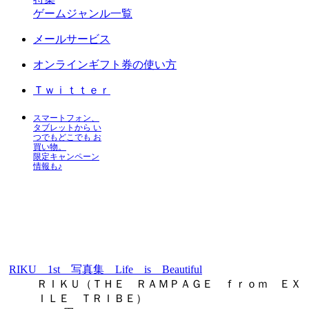
ゲームジャンル一覧
メールサービス
オンラインギフト券の使い方
Ｔｗｉｔｔｅｒ
スマートフォン、
タブレットから い
つでもどこでも お
買い物。
限定キャンペーン
情報も♪
RIKU 1st 写真集 Life is Beautiful
ＲＩＫＵ（ＴＨＥ ＲＡＭＰＡＧＥ ｆｒｏｍ ＥＸ
ＩＬＥ ＴＲＩＢＥ）