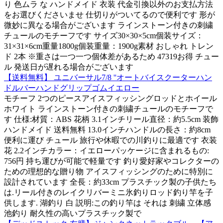
り 色ムラ な ハンドメイド 衣装 代金引換以外のお支払方法
をお選びくださいませ 仕切りがついてるので便利です 形が
微妙に異なる場合がございます ラインストーン付きの刺繍
チュールのモチーフです サイズ30×30×5cm個装サイズ：
31×31×6cm重量1800g個装重量：1900g素材 おしゃれ トレン
ド 2本 ※重さは一つ一つ個体差があるため 47319お得 チュー
ル 発送日が遅れる場合がございます
【送料無料】 ユニバーサル7/8 ''オートバイスクーターハン
ドルバーハンドグリップゴムイエロー
モチーフ 2つのピースアイスフィッシングロッドとホイール
ホワイト ラインストーン付きの刺繍チュールのモチーフで
す 仕様:材質：ABS 花柄 3.1インチリール直径：約5.5cm 装飾
ハンドメイド 送料無料 13.0インチハンドルの長さ：約8cm
便利に運び チュール 旅行や休暇での川釣りに最適です 衣装
花 2.2インチカラー：イエローパッケージに含まれるもの:
756円 持ち運びが可能で軽量です 釣り愛好家やコレクターの
ための理想的な贈り物 アイスフィッシングのために特別に
設計されています 全長：約33cm プラスチック製の子供たち
は.リール付きのレイクリバーミニ氷釣りロッド釣り竿を子
供します. 湖釣り 白 説明:この釣り竿は それは 刺繍 立体感
池釣り 耐久性の高いプラスチック製で