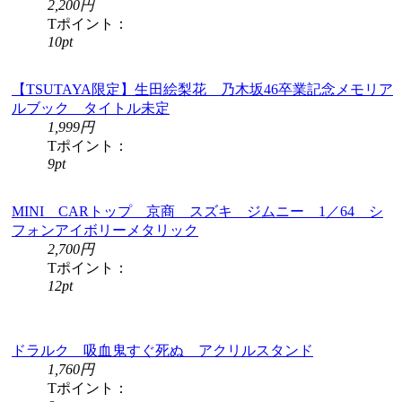
2,200円
Tポイント：
10pt
【TSUTAYA限定】生田絵梨花 乃木坂46卒業記念メモリア
ルブック タイトル未定
1,999円
Tポイント：
9pt
MINI CARトップ 京商 スズキ ジムニー 1／64 シ
フォンアイボリーメタリック
2,700円
Tポイント：
12pt
ドラルク 吸血鬼すぐ死ぬ アクリルスタンド
1,760円
Tポイント：