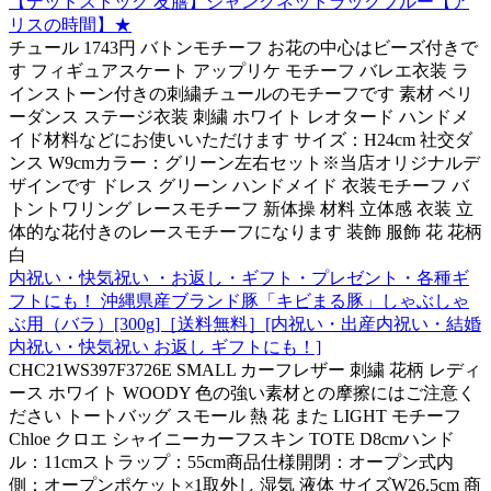
【デッドストック 友膳】ジャンクネットラックブルー【ア
リスの時間】★
チュール 1743円 バトンモチーフ お花の中心はビーズ付きで
す フィギュアスケート アップリケ モチーフ バレエ衣装 ラ
インストーン付きの刺繍チュールのモチーフです 素材 ベリ
ーダンス ステージ衣装 刺繍 ホワイト レオタード ハンドメ
イド材料などにお使いいただけます サイズ：H24cm 社交ダ
ンス W9cmカラー：グリーン左右セット※当店オリジナルデ
ザインです ドレス グリーン ハンドメイド 衣装モチーフ バ
トントワリング レースモチーフ 新体操 材料 立体感 衣装 立
体的な花付きのレースモチーフになります 装飾 服飾 花 花柄
白
内祝い・快気祝い ・お返し・ギフト・プレゼント・各種ギ
フトにも！ 沖縄県産ブランド豚「キビまる豚」しゃぶしゃ
ぶ用（バラ）[300g]［送料無料］[内祝い・出産内祝い・結婚
内祝い・快気祝い お返し ギフトにも！]
CHC21WS397F3726E SMALL カーフレザー 刺繍 花柄 レディ
ース ホワイト WOODY 色の強い素材との摩擦にはご注意く
ださい トートバッグ スモール 熱 花 また LIGHT モチーフ
Chloe クロエ シャイニーカーフスキン TOTE D8cmハンド
ル：11cmストラップ：55cm商品仕様開閉：オープン式内
側：オープンポケット×1取外し 湿気 液体 サイズW26.5cm 商