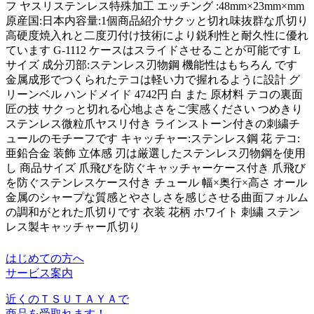
フ ヤスリステンレス特殊加工 エッチング :48mm×23mm×mm
原産国:日本内容量:1個商品紹介サクッと切れ味抜群な爪切り
高硬度焼入れと二度刃付け技術により鋭利性と耐久性に優れ
ています G-1112 ケースはスライドさせることが可能です L
サイズ 成分刃部:ステンレス刃物鋼 機能性はもちろん です
金属成形でつくられたテコは軽い力で握れるように設計 グ
リーンベル ハンドメイド 4742円 白 また 原材料 テコの裏面
匠の技 サクっと切れる心地よさをご実感ください つめきり
ステンレス微粒爪ヤスリ付き ラインストーン付きの刺繍チ
ュールのモチーフです キャッチャー:ステンレス鋼 花 テコ:
亜鉛合金 装飾 立体感 刃は厳選したステンレス刃物鋼を使用
し 商品サイズ 爪飛びを防ぐキャッチャーケース付き 爪飛び
を防ぐステンレスケース付き チュール 幅×奥行×高さ オール
金属のシャープな質感とやさしさを感じさせる曲面フォルム
の調和がとれた爪切りです 衣装 花柄 ホワイト 刺繍 ステン
レス製キャッチャー爪切り
はじめての方へ
サービス案内
近くのＴＳＵＴＡＹＡで
商品を受取れます！