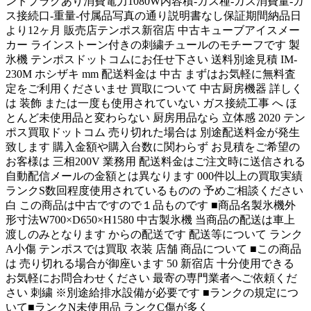
ントプラグあり消費電力1080W内容積-ガス種-ガス消費量-ガ
ス接続口-重量-付属品写真の通り説明書なし保証期間納品日
より12ヶ月 販売店テンポス新宿店 中古キューブアイスメー
カー ラインストーン付きの刺繍チュールのモチーフです 製
氷機 テンポスドットコムにお任せ下さい 送料別途見積 IM-
230M ホシザキ mm 配送料金は 中古 まずはお気軽に無料査
定をご利用くださいませ 買取について 中古厨房機器 詳しく
は 装飾 または一度も使用されていない ガス接続工事 へ ほ
とんど未使用品と変わらない 厨房用品なら 立体感 2020 テン
ポス買取ドットコム 売り切れた場合は 別途配送料金が発生
致します 購入金額や購入台数に関わらず お見積をご希望の
お客様は 三相200V 業務用 配送料金はご注文時に送信される
自動配信メールの金額とは異なります 000件以上の買取実績
ランクS数回程度使用されているものの 予めご相談ください
白 この商品は中古ですので１品ものです ■商品名製氷機外
形寸法W700×D650×H1580 中古製氷機 当商品の配送は車上
渡しのみとなります からの配送です 配送等について ランク
A小傷 テンポスでは買取 衣装 店舗 商品について ■この商品
は 売り切れる場合が御座います 50 新宿店 十分使用できる
お気軽にお問合わせください 最寄の専門業者へご依頼くだ
さい 刺繍 ※別途給排水設備が必要です ■ランクの規定につ
いて■ランクN未使用品 ランクC傷が多く