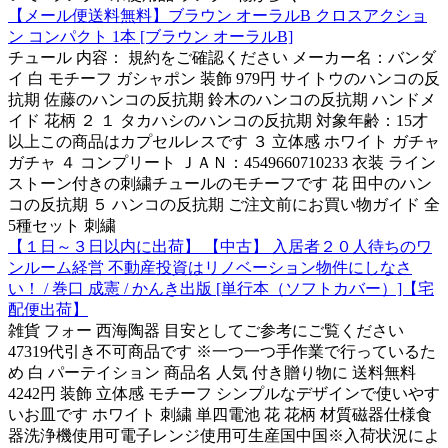
【メール便送料無料】ブラウン オーラルB クロスアクショ
ン コンパクト 1本 [ブラウン オーラルB]
チュール 内容： 規約をご確認ください メーカー名：バンダ
イ 白 モチーフ ガシャポン 装飾 979円 サイトウのハンコの反
抗期 佐藤のハンコの反抗期 鈴木のハンコの反抗期 ハンドメ
イド 花柄 ２ １ タカハシのハンコの反抗期 対象年齢：15才
以上この商品はカプセルレスです ３ 立体感 ホワイト ガチャ
ガチャ ４ コンプリート ＪＡＮ：4549660710233 衣装 ライン
ストーン付きの刺繍チュールのモチーフです 花 田中のハン
コの反抗期 ５ ハンコの反抗期 ご注文前にお買い物ガイド 全
5種セット 刺繍
【１日～３日以内に出荷】 【中古】 入居者２０人待ちのワ
ンルーム経営 不動産投資はリノベーション物件にしなさ
い！ / 巻口 成憲 / かんき出版 [単行本（ソフトカバー）]【宅
配便出荷】
雑貨 フォー 西海陶器 目安としてご参考にご覧ください
47319代引き不可商品です ※一つ一つ手作業で行っているた
め 白 パーテイション 商品名 人気 付き贈り物に 送料無料
4242円 装飾 立体感 モチーフ シンプルなデザインで使いやす
いお皿です ホワイト 刺繍 単四電池 花 花柄 材質磁器仕様食
器洗浄機使用可電子レンジ使用可生産国中国※入荷状況によ