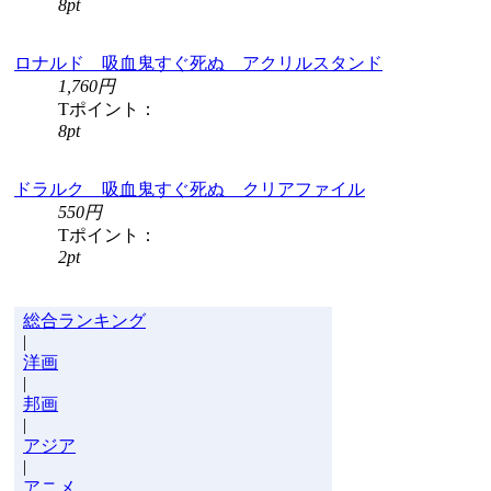
8pt
ロナルド 吸血鬼すぐ死ぬ アクリルスタンド
1,760円
Tポイント：
8pt
ドラルク 吸血鬼すぐ死ぬ クリアファイル
550円
Tポイント：
2pt
総合ランキング
|
洋画
|
邦画
|
アジア
|
アニメ