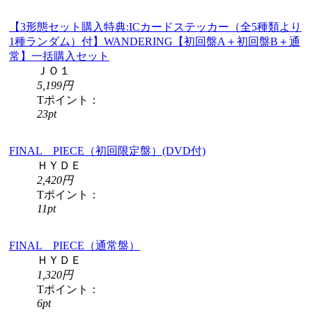
【3形態セット購入特典:ICカードステッカー（全5種類より
1種ランダム）付】WANDERING【初回盤A＋初回盤B＋通
常】一括購入セット
ＪＯ１
5,199円
Tポイント：
23pt
FINAL PIECE（初回限定盤）(DVD付)
ＨＹＤＥ
2,420円
Tポイント：
11pt
FINAL PIECE（通常盤）
ＨＹＤＥ
1,320円
Tポイント：
6pt