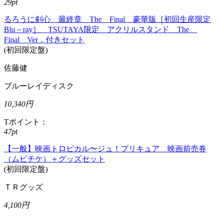
29pt
るろうに剣心 最終章 The Final 豪華版［初回生産限定
Blu－ray］ TSUTAYA限定 アクリルスタンド The
Final Ver．付きセット
(初回限定盤)
佐藤健
ブルーレイディスク
10,340円
Tポイント：
47pt
【一般】映画トロピカル〜ジュ！プリキュア 映画前売券
（ムビチケ）＋グッズセット
(初回限定盤)
ＴＲグッズ
4,100円