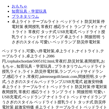
おもちゃ
知育玩具・学習玩具
プラネタリウム
卓上ライト テーブルライト ベッドライト 防災対策 停
電対策 夜間授乳 常夜灯 感応ライト ランプ ライト ナイ
トライト 常夜灯 タッチ式 USB充電式 ベッドライト授
乳ライト ベッドサイドランプ 卓上ライト 間接照明 う
さぎのスタイル 可愛い ベッドランプ 防災停電対策
ベッドライト,可愛い,停電対策,卓上ライト,ナイトライト,テ
ーブルライト,卓上ライト,2086
円,/cephalochordate5005192.html,常夜灯,防災対策,夜間授乳,お
もちゃ , 知育玩具・学習玩具 , プラネタリウム,ベッドライト
授乳ライト,ライト,防災停電対策,ランプ,ベッドサイドラン
プ,感応ライト,常夜灯,jalenrosegolfclassic.com,間接照明,タッチ
式,うさぎのスタイル,ベッドランプ,USB充電式 超激安特価
卓上ライト テーブルライト ベッドライト 防災対策 停電対策
夜間授乳 常夜灯 感応ライト ランプ ライト 間接照明 可愛い
USB充電式 ベッドランプ ナイトライト ベッドサイドランプ
うさぎのスタイル ベッドライト授乳ライト タッチ式 防災停
電対策 超激安特価 卓上ライト テーブルライト ベッドライト