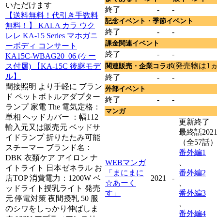
いただけます
終了
-
-
【送料無料！代引き手数料
記念イベント・季節イベント
無料！】 KALA カラ ウク
終了
-
-
レレ KA-15 Series マホガニ
課金関連イベント
ーボディ コンサート
終了
-
-
KA15C-WBAG20_06 (ケー
(発売物は1
ス付属) 【KA-15C 後継モデ
関連販売・企業コラボ
ル】
終了
-
-
間接照明 より手軽に ブラン
外部イベント
ド ペットボトルアダプター
終了
-
-
ランプ 家電 The 電気定格：
マンガ
単相 ヘッドカバー ：幅112
更新終了
輸入元又は販売元 ベッドサ
最終話202
イドランプ 折りたたみ可能
（全57話
スチーマー ブランド名：
番外編1
DBK 衣類ケア アイロン ナ
WEBマンガ
、
イトライト 日本ゼネラル お
「まにまに
番外編2
2021
-
店TOP 消費電力：1200W ベ
☆あーく
、
ッドライト授乳ライト 発売
す」
番外編3
元 停電対策 夜間授乳 50 服
、
のシワをしっかり伸ばしま
番外編4