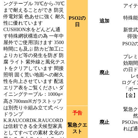
ングテーブル 70℃から‐70℃
アイテ
まで耐えることができ 防災
停電対策 色あせに強く 耐久
特殊能
PSO2の
追加
性に優れています
日
CUSHION水をどんどん通
新世武
す特殊網状構造の為 一年中
得強
屋外でご使用頂けます 3500
PSO
時間にも及ぶ 防カビ加工に
よりカビ等の発生を防ぎ 防
プレミ
腐 ライト 紫外線と風化テス
効期間
トをクリアしています 間接
の日ド
廃止
照明 固く荒い地面への耐久
レ
性を向上させています 配送
ログイ
エリア表をご覧ください ダ
「ボー
イニングテーブル：1000φ×
【金】
高さ700mm※ガラストップ
は別売り※組み立て式 ベッ
緊急ク
予告
ドランプ
然
K.RAUCORDK.RAUCORD
廃止
PSO2
緊急クエ
は信頼できる全天候型家具
れば通
スト
としてすべての素材 文化の