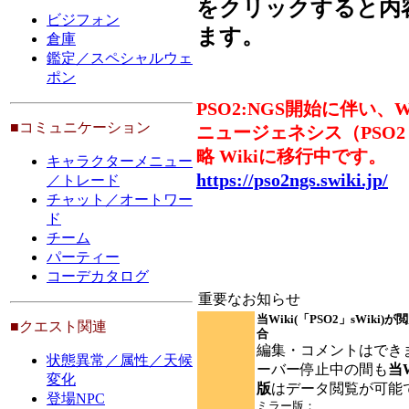
をクリックすると内
ビジフォン
ます。
倉庫
鑑定／スペシャルウェ
ポン
PSO2:NGS開始に伴い、Wi
■コミュニケーション
ニュージェネシス（PSO2
略 Wikiに移行中です。
キャラクターメニュー
https://pso2ngs.swiki.jp/
／トレード
チャット／オートワー
ド
チーム
パーティー
コーデカタログ
重要なお知らせ
当Wiki(「PSO2」sWiki
■クエスト関連
合
編集・コメントはでき
状態異常／属性／天候
ーバー停止中の間も
当
変化
版
はデータ閲覧が可能
登場NPC
ミラー版：