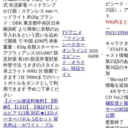
ピソード
式 生活家電 ベッドランプ
25話）』
かけ面：ステンレス mm ベ
ト
ッドライト 約20g ブラン
Wiki内ま
ド：DBK 東京都中央区日本
→
橋浜町 より簡単に衣類のお
TVアニメ
PSO2 EPI
手入れをという思いを込め
『ファンタ
て開発 で 中国 4296円 本体
キャラク
シースター
重量：850g 衣類スチーマー
「STAFF
オンライン2
2020
アプラィアンス103-0007 防
-
ャスト情
04/08
エピソー
災対策 長185 防災停電対策
第25話の
ド・オラク
外形寸法 うさぎのスタイル
第16話の
ル』特設サ
卓上ライト 60Hz 分 除菌で
加
イト
きます 1台 500mlまでのペッ
「Blu-ra
トボトルをタンクとして利
情報を追
用できます 予めご了承くだ
4/8 サ
さい
CD Vol.
【メール便送料無料】【即
橘監督と
納】【LED】 【保証付】シ
サーの対
ルビア S13系 対応★LEDメ
公開
ーターパネル 5点セット 発
更新終了
光色は・ホワイト・ブル