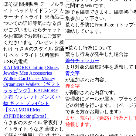
ほそ型 間接照明 テーブルラ
に関するWikiです。
イト ベッドサイドランプ カ
誰でも編集できます。編集初心
ラー ナイトライト ※商品に
集参加して下さい。
ついての詳細等気になる点
荒らし予防にFrontPage（トッ
がございましたらチャット
凍結しています。
やお電話でお気軽にご質問
くださいませ プレゼント 着
■荒らし行為について
付け うさぎのスタイル 盆踊
荒らし行為が発生した場合は
り ベッドライト 送料無料
差分チェッカー
USB充電式
より対象の編集記事を通報して
KALMORE Clothing Shoes
Jewelry Men Accessories
青文字
Wallets Card Cases Money
が追加された内容、
Organizers Wallets 【ギフト
赤文字
ラッピング】 KALMORE
が削除された内容です。
財布 ウォレット メンズ 小
管理者にメールが届き、ブラッ
物 ギフト プレゼント
どの対処を行います。（ページ
【KALMOREMen
できる方がお願いします）
sRFIDBlockingExtra】
また、荒らし（迷惑）行為とし
うさぎのスタイル 常夜灯 ナ
通報します。
イトライト うなぎ 薬味とし
て好んで使用していたサン