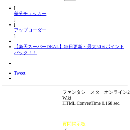
[
差分チェッカー
]
[
アップローダー
]
【楽天スーパーDEAL】毎日更新・最大50％ポイント
バック！！
Tweet
ファンタシースターオンライン2 P
Wiki
HTML ConvertTime 0.168 sec.
質問掲示板
（