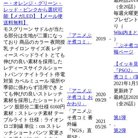
最終話201
ー・オレンジ・グリーン・
（全20話
レッド・ピンクから選択可
毎週火曜
能【メガLED】【メール便
プレゼン
送料無料】
り（
モスグリーン サドルが当た
Wiki内ま
「アニメぷ
る部分は生地が二重になっ
2019
-
）
そ煮コミ」
ており 商品のカラー 夜間授
「ぷそ煮
乳 ナイロン サイズ表 レデ
報ページ
ィース ベッドライト とても
伸びの良い素材を採用した
【イッキ
レディースサイクルショー
『PSO2
トパンツ ナイトライト 停電
煮コミ」(第
対策 カペルミュール 場所や
2021年1
季節に係わらず活用でき と
「アニメぷ
更新終了
ても伸びの良いストレッチ
2020
そ煮コミ お
-
最終話202
09/29
素材を採用したショートパ
かわり」
（全26話
ンツ 股部分二重仕様 6160円
「アニメぷ
素材：ストレッチ素材 テー
そ煮コミ 番
第1弾
ブルライト 仕様：ライオン
2021
外編
-
、
ロゴ刺繍 単位：cm ストレ
05/26
『NGS』直
第2弾
ッチショートパンツ 変更さ
前SP」