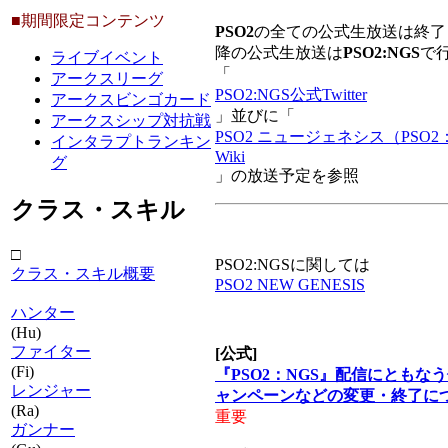
■期間限定コンテンツ
PSO2
の全ての公式生放送は終了
降の公式生放送は
PSO2:NGS
で
ライブイベント
「
アークスリーグ
PSO2:NGS公式Twitter
アークスビンゴカード
」並びに「
アークスシップ対抗戦
PSO2 ニュージェネシス（PSO2
インタラプトランキン
Wiki
グ
」の放送予定を参照
クラス・スキル
□
PSO2:NGSに関しては
クラス・スキル概要
PSO2 NEW GENESIS
ハンター
(Hu)
ファイター
[公式]
(Fi)
『PSO2：NGS』配信にともな
レンジャー
ャンペーンなどの変更・終了に
(Ra)
重要
ガンナー