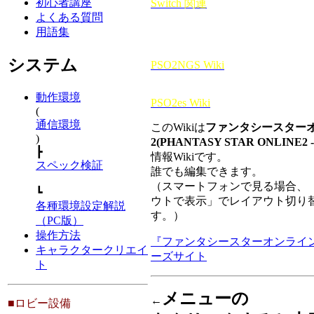
初心者講座
Switch 関連
よくある質問
用語集
システム
PSO2NGS Wiki
動作環境
PSO2es Wiki
(
通信環境
このWikiは
ファンタシースター
)
2(PHANTASY STAR ONLINE2 -
┣
情報Wikiです。
スペック検証
誰でも編集できます。
（スマートフォンで見る場合、「
┗
ウトで表示」でレイアウト切り
各種環境設定解説
す。）
（PC版）
操作方法
『ファンタシースターオンライ
キャラクタークリエイ
ーズサイト
ト
メニューの
←
■ロビー設備