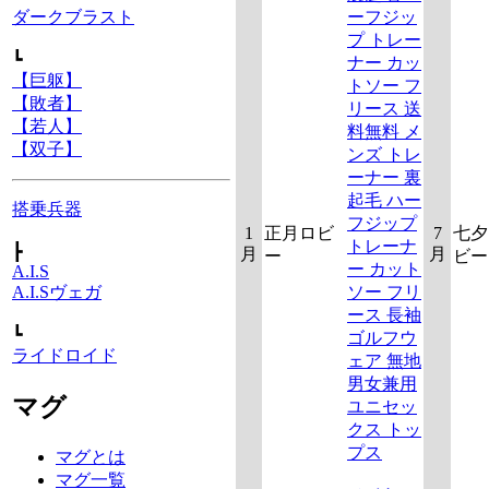
ーフジッ
ダークブラスト
プ トレー
┗
ナー カッ
【巨躯】
トソー フ
【敗者】
リース 送
【若人】
料無料 メ
【双子】
ンズ トレ
ーナー 裏
起毛 ハー
搭乗兵器
フジップ
1
正月ロビ
7
七夕
トレーナ
┣
月
月
ー
ビー
ー カット
A.I.S
ソー フリ
A.I.Sヴェガ
ース 長袖
┗
ゴルフウ
ライドロイド
ェア 無地
男女兼用
マグ
ユニセッ
クス トッ
プス
マグとは
マグ一覧