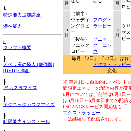
なし
なし
ス式
月
月
ロビ
┗
（前半）
特殊能力追加講座
ウェディ
フログ・
ングロビ
ラッピー
クリ
潜在能力
6
12
ー
マス
月
月
ビー
（後盤）
ソニッ
□
ソニック
ク・ニャ
クラフト概要
ロビー
ウ
毎月 『2日』 『22日』 は
┣
アクス・ラッピー
オペラ座の怪人 [廉価版]
変化
[DVD] / 洋画
※ 毎月1日に自動的にイベント
┣
PAカスタマイズ
間限定エネミーの配信内容が変
6月については、前半は6月1日～
┣
は6月16日～6月30日までの配
テクニックカスタマイズ
PSO2:NGSサービス開始後も「
アクス・ラッピー
┣
」は継続して配信されます。
時限能力インストール