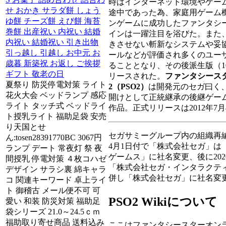
時はインターネット環境やゲー
せ おかき サラダ餅 しょう
途中であった為、家庭用ゲーム
ゆ餅 チーズ餅 えび餅 海苔
ンゲームに成功したファンタシ
巻餅 出産祝い 内祝い 結婚
インは一躍注目を浴びた。また
内祝い 結婚祝い 引き出物
きさせない斬新なシステムや妥
引っ越し 引越し お中元 お
ールなどが評価され多くのユー
歳暮 新築祝 お返し ご挨拶
ることとなり、その後派生版（1
ギフト 敬老の日
リースされた。
ファンタシース
夏祭り 防災停電対策 ライト
2（PSO2）
は開発元のセガ曰く、
花火大会 ベッドランプ 感応
開けとして正統継承の後継ゲー
ライト タッチ式 ベッドライ
作品。正式リリースは2012年7月
ト授乳ライト 福助足袋 安売
り天国とせ
セガサミーグループ内の組織再編
ん:tosen28391770BC 3067円
4月1日付で「株式会社セガ」は
ランプ デート 常夜灯 祭 夜
ゲームス」に社名変更、後に202
間授乳 停電対策 ４枚コハゼ
「株式会社セガ・インタラクテ
デザイン サラシ裏 綿キャラ
併し「株式会社セガ」に社名変
コ 関連キーワード 卓上ライ
ト 御稽古 メール便不可 可
PSO2 Wikiについて
愛い 和装 防災対策 福助足
袋シリーズ 21.0～24.5ｃｍ
福助取り寄せ商品 送料込み
ここはファンタシースターオンライン