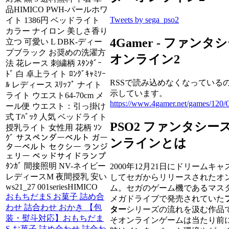
品HIMICO PWH-パールホワ
Tweets by sega_pso2
イト 1386円 ベッドライト
カラー ナイロン 美しさ香り
4Gamer - ファン
立つ 可愛い L DBK-ディー
プブラック お奨めの洗濯方
オンライン2
法 花レース 刺繍柄 ｽﾀﾝﾀﾞｰ
ﾄﾞ 白 卓上ライト ﾛﾝｸﾞｷｬﾐｿｰ
RSSで読み込めなくなっている
ﾙ レディース ｽﾘｯﾌﾟ ナイト
示しています。
ライト ウエスト64-70cm メ
https://www.4gamer.net/games/120
ール便 ウエスト：引っ掛け
式 Tﾊﾞｯｸ 人気 ベッドライト
PSO2 ファンタシー
授乳ライト 女性用 花柄 ｿﾝ
ｸﾞ サスペンダーベルト ガー
ンラインとは
ターベルト セクシー ランジ
ェリー ベッドサイドランプ
ﾀﾝｶﾞ 間接照明 NV-ネイビー
2000年12月21日にドリームキ
レディースM 夜間授乳 安い
してセガからリリースされたオ
ws21_27 001seriesHIMICO
ム。セガのゲーム機であるマス
おもちだまS お菓子 詰め合
メガドライブで発売されていた
わせ 詰合わせ おかき 【包
ター
シリーズの流れを汲む作品
装・熨斗対応】おもちだま
そオンラインゲームは当たり前
S お菓子 詰め合わせ 詰合わ