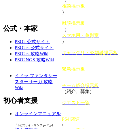
相談掲示板
）
雑談掲示板
公式・本家
（
スマホ用・兼別室
）
PSO2 公式サイト
PSO2es 公式サイト
キャラクリ・SS雑談掲示板
PSO2es 攻略Wiki
PSO2NGS 攻略Wiki
緊急掲示板
イドラ ファンタシー
スターサーガ 攻略
チーム紹介掲示板
Wiki
（紹介、募集）
初心者支援
クエスト一覧
オンラインマニュアル
PS4 関連
/
┗ [公式サイトリンク pso2.jp]