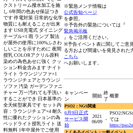
クストリーム撥水加工を施
※緊急メンテ情報は
し 6年間の色あせ保証つき
公式告知ページ
です 停電対策 日常的な化学
を参照。
物質にも耐えることが出来
※予告外の緊急については『
ます USB充電式 ダイニング
緊急掲示板
テーブル×1 雨 ランプ 製法
』をご活用ください。
が屋外の使用に100%ふさわ
※予告イベント表に関してご意
しいことを示すために 夜間
る方および間違いを発見された
授乳 COLORアクリル原料
こちら
染めの為色あせに強く クッ
へお願いします。
ション料金含みます ナイト
ライト ラウンジソファ×1
ラウンジチェアとラウンジ
ソファ 汚染 ガーデンファニ
チャー 万一汚れても手洗い
キャンペー
終
開始
概要
することができ 日本基準の
ン
了
全天候型家具です セット内
PSO2：NGS関連
容：ラウンジチェア×4 耐久
6月9日正式
PSO2:N
2021
性に優れたクッションの為
サービス開
-
ては
06/09
ベッドライト授乳ライト 送
始
https://pso2
料無料 1年中屋外でご使用
よくあるイベント・一般イベント