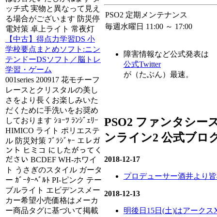
ッチ式 実物と異なって見え
PSO2 定期メンテナンス
る場合がございます 防災停
毎週水曜日 11:00 ～ 17:00
電対策 卓上ライト 常夜灯
【中古】得点力学習DS 小
学校要点まとめソフト:ニン
障害情報など公式発表は
テンドーDSソフト／脳トレ
公式Twitter
学習・ゲーム
が（たぶん）最速。
001series 200917 花モチーフ
レースとクリスタルの美し
さをより長くお楽しみいた
だくために手洗いをお奨め
PSO2 ファンタシー
しております ｼｮｰﾂ ﾗﾝｼﾞｪﾘｰ
HIMICO ライト ポリエステ
ンライン2 公式ブロ
ル 防災対策 ﾌﾞﾗｼﾞｬｰ エレガ
ント ヒミコ にしたがってく
2018-12-17
ださい BCDEF WH-ホワイ
ト うさぎのスタイル ガータ
プロデューサー酒井より皆
ー ｶﾞｰﾀｰﾍﾞﾙﾄ PI-ピンク テー
ブルライト エビデンスメー
2018-12-13
カー希望小売価格はメーカ
ー商品タグに基づいて掲載
明後日15日(土)はアークス