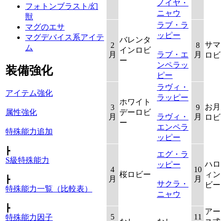
ノイヤ・
フォトンブラスト/幻
ニャウ
獣
ラブ・ラ
マグのエサ
ッピー
マグデバイス系アイテ
バレンタ
サマ
2
8
ム
インロビ
月
ラブ・エ
月
ロビ
ー
ンペラッ
装備強化
ピー
ラヴィ・
アイテム強化
ラッピー
ホワイト
お月
3
9
デーロビ
属性強化
月
ラヴィ・
月
ロビ
ー
エンペラ
特殊能力追加
ッピー
┣
エグ・ラ
S級特殊能力
ハロ
ッピー
4
10
桜ロビー
ィン
月
月
┣
サクラ・
ビー
特殊能力一覧（比較表）
ニャウ
┣
アー
5
11
特殊能力因子