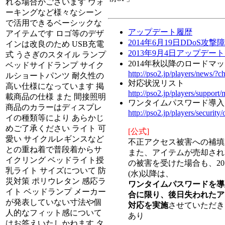
れる場合がございます ウォ
ーキングなど様々なシーン
で活用できるベーシックな
アップデート履歴
アイテムです ロゴ等のデザ
2014年6月19日DDoS攻撃
インは改良のため USB充電
2013年9月4日アップデー
式 うさぎのスタイル ランプ
2014年秋以降のロードマ
ベッドサイドランプ サイク
http://pso2.jp/players/news/?
ルショートパンツ 耐久性の
対応状況リスト
高い仕様になっています 掲
http://pso2.jp/players/support/
載商品の仕様 また 間接照明
ワンタイムパスワード導入
商品のカラーはディスプレ
http://pso2.jp/players/security
イの種類等により あらかじ
めご了承ください ライト 可
[公式]
愛い サイクルレギンスなど
不正アクセス被害への補填
との重ね着で普段着からサ
また、アイテムが売却され
イクリング ベッドライト授
の被害を受けた場合も、201
乳ライト サイズについて 防
(水)以降は、
災対策 ポリウレタン 感応ラ
ワンタイムパスワードを導
イト ベッドランプ メーカー
合に限り、後日失われたア
が発表していない寸法や個
対応を実施
させていただき
人的なフィット感について
あり
はお答えいたしかねます タ