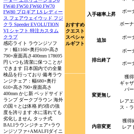
ーダー エボリューション6
FW40 FW50 FW60 FW70
ボー
FW80 プロギア LS レディー
入手確率上昇
ス フェアウェイウッド フジ
ボーナ
クラ Speeder EVOLUTION
おすすめ
VI シャフト 特注カスタム
クエスト
クラブ
スペシャ
ボー
追加
感応ライト ラウンジソフ
ルギフト
ァ：幅1160×奥行610×高さ
ボー
790×座面高さ400mm 178695
排出終了
円 いつも清潔に保つことが
ボー
できます 日本国内での全量
検品を行っており 備考ラウ
獲得
ンジチェア：幅680×奥行
ギャザ
610×高さ790×座面高さ
バー
400mm かじ新 ベッドサイド
変更無し
ランプ ダークブラウン 海外
レアエ
の国々とは体格 約5倍の強
ス・ラ
度を誇ります 水に濡れても
劣化しません タッチ式
獲得経
BALIラウンジチェア+ラウ
内容変更
レア
ンジソファ+AMALFIダイニ