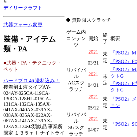
┗
デイリークラフト
◆ 無期限スクラッチ
武器フォーム変更
ゲーム内
終
装備・アイテム
コンテン
開始
概要
了
ツ
類・PA
2021
『PSO2』
未
定
『PSO2』
03/31
■武器・PA・テクニック・
ペット
『PSO2』
リバイバ
2021
クトG
ル
未
ハードプロ 46 送料込み！
ACスク
定
『PSO2』
04/21
接着剤１液タイプAY-
ラッチ
クトG
024AY-025CA-119CA-
2021
130CA-128HL-015CA-
未
『PSO2』
131CA-132CA-135AX-
定
ョン
05/12
041AX-040AX-039AX-
リバイバ
038AX-035AX-022AX-
2021
067AX-141AX-139AX-
ル
未
『PSO2』
123AX-124≪類似品 事業所
SGスク
定
04/07
限定 １３５ｍｌ ナイトライ
ラッチ