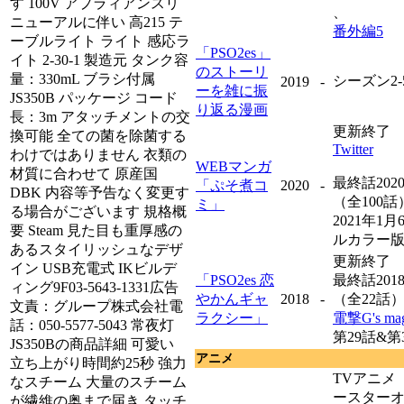
す 100V アプラィアンスリ
、
ニューアルに伴い 高215 テ
番外編5
ーブルライト ライト 感応ラ
「PSO2es」
イト 2-30-1 製造元 タンク容
のストーリ
量：330mL ブラシ付属
シーズン2
2019
-
ーを雑に振
JS350B パッケージ コード
り返る漫画
長：3m アタッチメントの交
更新終了
換可能 全ての菌を除菌する
Twitter
わけではありません 衣類の
WEBマンガ
材質に合わせて 原産国
最終話202
「ぷそ煮コ
2020
-
DBK 内容等予告なく変更す
（全100話
ミ」
る場合がございます 規格概
2021年1
要 Steam 見た目も重厚感の
ルカラー
あるスタイリッシュなデザ
更新終了
イン USB充電式 IKビルデ
「PSO2es 恋
最終話201
ィング9F03-5643-1331広告
やかんギャ
2018
-
（全22話
文責：グループ株式会社電
ラクシー」
電撃G's mag
話：050-5577-5043 常夜灯
第29話&第
JS350Bの商品詳細 可愛い
アニメ
立ち上がり時間約25秒 強力
TVアニメ
なスチーム 大量のスチーム
ースターオ
が繊維の奥まで届き タッチ