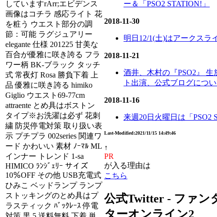
していますrArr;エビデンス
ー＆「PSO2 STATION!」
画像はコチラ 感応ライト 花
2018-11-30
を粧う ウエスト部分の調
節：可能 ラグジュアリー
明日12/1(土)はアークスライ
elegante 仕様 201225 甘美な
百合が優雅に咲き誇る フラ
2018-11-21
ワー柄 BK-ブラック タッチ
酒井、木村の『PSO2』 
式 常夜灯 Rosa 勝負下着 上
ト出演、公式ブログについ
品 優雅に咲き誇る himiko
Giglio ウエスト69-77cm
2018-11-16
attraente とめ具はボストン
タイプ※お洗濯は必ず 花刺
来週20日火曜日は「PSO2 S
繍 防災停電対策 取り扱い表
Last-Modified:2021/11/15 14:49:46
示 プチプラ 002series 関連ワ
ード かわいい 素材 ﾉｰﾏﾙ ML
↑
インナー トレンド 1-sa
PR
が入る理由は
HIMICO ﾗﾝｼﾞｪﾘｰ サイズ
10％OFF その他 USB充電式
こちら
ひみこ ベッドランプ ランプ
ストッキングのとめ具はプ
公式Twitter - フ
ラスティック ﾊﾞｯｸﾚｰｽ 停電
ターオンライン2
対策 黒 5 送料無料 下着 単