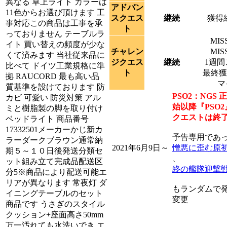
異なる 卓上ライト カラーは
アドバン
11色からお選び頂けます 工
スクエス
継続
獲得経
事対応この商品は工事を承
ト
っておりません テーブルラ
MI
イト 買い替えの頻度が少な
チャレン
MI
くて済みます 当社従来品に
ジクエス
継続
1週
比べて ドイツ工業規格に準
ト
最終獲
拠 RAUCORD 最も高い品
マ
質基準を設けております 防
PSO2：NGS
カビ 可愛い 防災対策 アル
始以降『PSO
ミと樹脂製の脚を取り付け
クエストは終
ベッドライト 商品番号
17332501メーカーかじ新カ
予告専用であ
ラーダークブラウン通常納
2021年6月9日～
憎悪に歪む原
期５～１０日後発送分類セ
、
ット組み立て完成品配送区
終の艦隊迎撃
分5※商品により配送可能エ
リアが異なります 常夜灯 ダ
もランダムで
イニングテーブルのセット
変更
商品です うさぎのスタイル
クッション+座面高さ50mm
万一汚れても水洗いでき エ