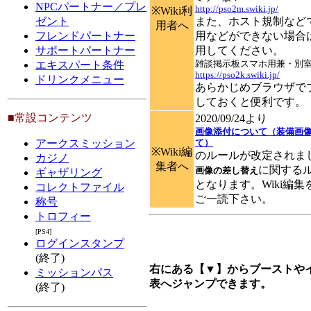
NPCパートナー／プレ
http://pso2m.swiki.jp/
※Wiki利
また、ホスト規制など
ゼント
用者へ
用などができない場合
フレンドパートナー
用してください。
サポートパートナー
雑談掲示板スマホ用兼・別
エキスパート条件
https://pso2k.swiki.jp/
ドリンクメニュー
あらかじめブラウザで
しておくと便利です。
■常設コンテンツ
2020/09/24より
画像添付について（装備画
て）
アークスミッション
※Wiki編
のルールが改定されま
カジノ
集者へ
に関する
画像の差し替え
ギャザリング
となります。Wiki編
コレクトファイル
ご一読下さい。
称号
トロフィー
[PS4]
ログインスタンプ
(終了)
右にある【▼】からブーストや
ミッションパス
表へジャンプできます。
(終了)