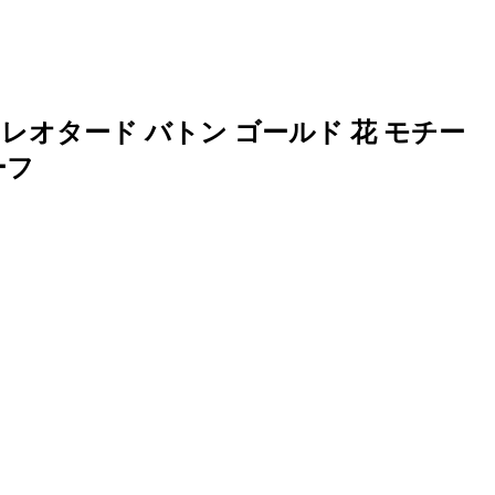
オタード バトン ゴールド 花 モチー
ーフ