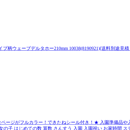
柄ウェーブデルタホー210mm 10038(8190921)[送料別途見
全ページがフルカラー！できたねシール付き！★ 入園準備品や入園
男の子 女の子 はじめての数 算数 さんすう 入園 入園祝い お家時間