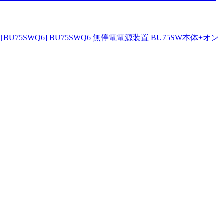
BU75SWQ6] BU75SWQ6 無停電電源装置 BU75SW本体+オン