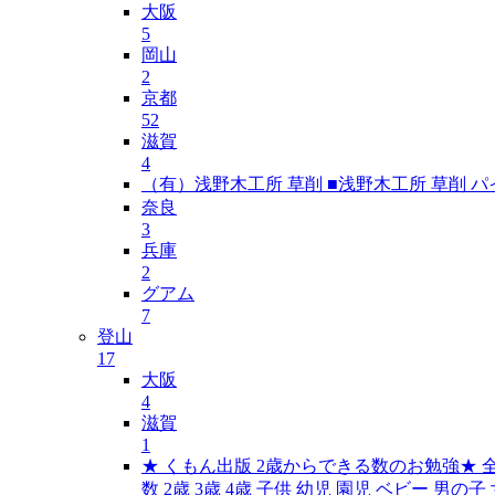
大阪
5
岡山
2
京都
52
滋賀
4
（有）浅野木工所 草削 ■浅野木工所 草削 パイプ
奈良
3
兵庫
2
グアム
7
登山
17
大阪
4
滋賀
1
★ くもん出版 2歳からできる数のお勉強★ 
数 2歳 3歳 4歳 子供 幼児 園児 ベビー 