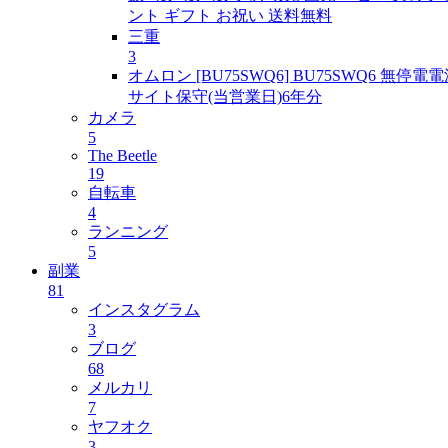
ント ギフト お祝い 送料無料
三重
3
オムロン [BU75SWQ6] BU75SWQ6 無停
サイト保守(当営業日)6年分
カメラ
5
The Beetle
19
自転車
4
ランニング
5
副業
81
インスタグラム
3
ブログ
68
メルカリ
7
ヤフオク
3