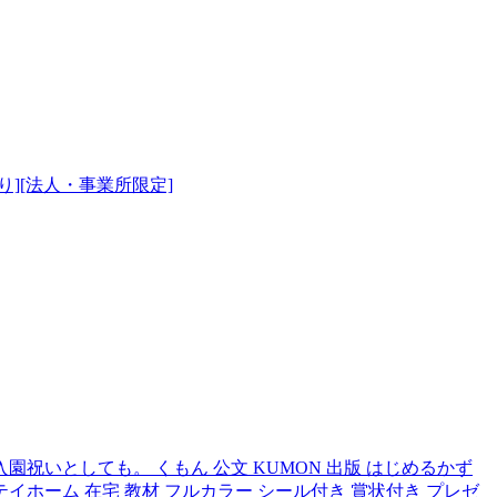
積り][法人・事業所限定]
祝いとしても。 くもん 公文 KUMON 出版 はじめるかず
 ステイホーム 在宅 教材 フルカラー シール付き 賞状付き プレゼ