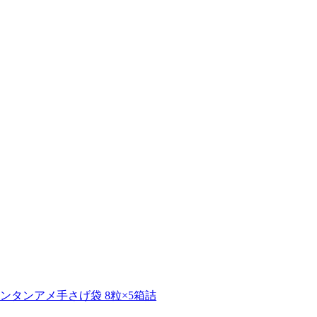
ンタンアメ手さげ袋 8粒×5箱詰