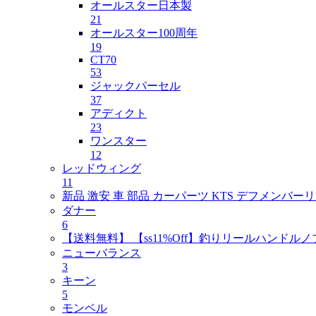
オールスター日本製
21
オールスター100周年
19
CT70
53
ジャックパーセル
37
アディクト
23
ワンスター
12
レッドウィング
11
新品 激安 車 部品 カーパーツ KTS デフメンバーリジッ
ダナー
6
【送料無料】 【ss11%Off】釣りリールハンドルノ
ニューバランス
3
キーン
5
モンベル