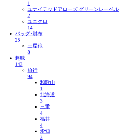
1
ユナイテッドアローズ グリーンレーベル
2
ユニクロ
14
バッグ･財布
25
土屋鞄
8
趣味
143
旅行
94
和歌山
1
北海道
3
三重
4
福井
4
愛知
3