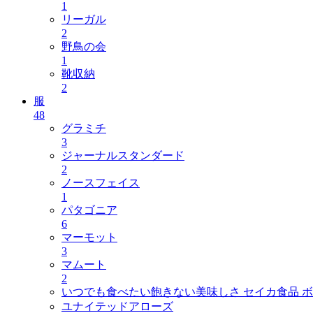
1
リーガル
2
野鳥の会
1
靴収納
2
服
48
グラミチ
3
ジャーナルスタンダード
2
ノースフェイス
1
パタゴニア
6
マーモット
3
マムート
2
いつでも食べたい飽きない美味しさ セイカ食品 ボ
ユナイテッドアローズ