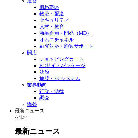
運営
価格戦略
物流・配送
セキュリティ
人材・教育
商品企画・開発（MD）
オムニチャネル
顧客対応・顧客サポート
開店
ショッピングカート
ECサイトパッケージ
決済
通販・ECシステム
業界動向
行政・法律
調査
海外
最新ニュース
を読む
最新ニュース