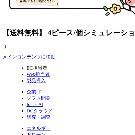
【送料無料】 4ピース/個シミュレー
")
メインコンテンツに移動
EC担当者
Web担当者
製品導入
企業IT
ソフト開発
IoT・AI
DCクラウド
研究・調査
エネルギー
ドローン