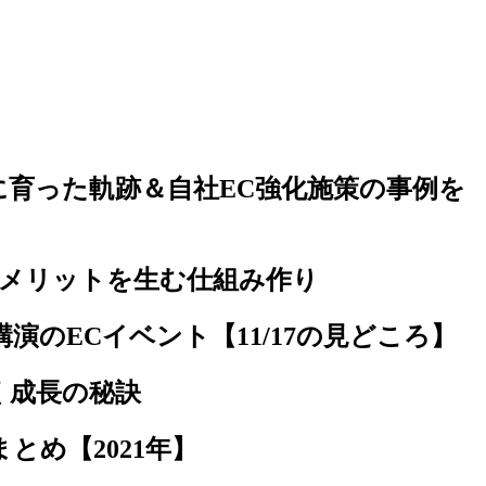
に育った軌跡＆自社EC強化施策の事例を
にメリットを生む仕組み作り
演のECイベント【11/17の見どころ】
く成長の秘訣
とめ【2021年】