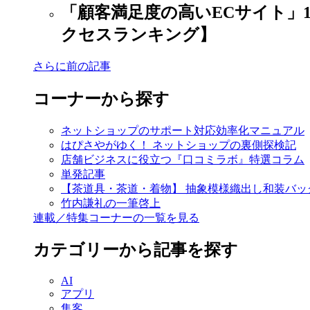
「顧客満足度の高いECサイト」
クセスランキング】
さらに前の記事
コーナーから探す
ネットショップのサポート対応効率化マニュアル
はぴさやがゆく！ ネットショップの裏側探検記
店舗ビジネスに役立つ『口コミラボ』特選コラム
単発記事
【茶道具・茶道・着物】 抽象模様織出し和装バッグ
竹内謙礼の一筆啓上
連載／特集コーナーの一覧を見る
カテゴリーから記事を探す
AI
アプリ
集客