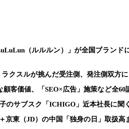
uLuLun（ルルルン）」が全国ブランド
。ラクスルが挑んだ受注側、発注側双方
顧客価値、「SEO×広告」施策など全60講
菓子のサブスク「ICHIGO」近本社長に聞
＋京東（JD）の中国「独身の日」取扱高ま