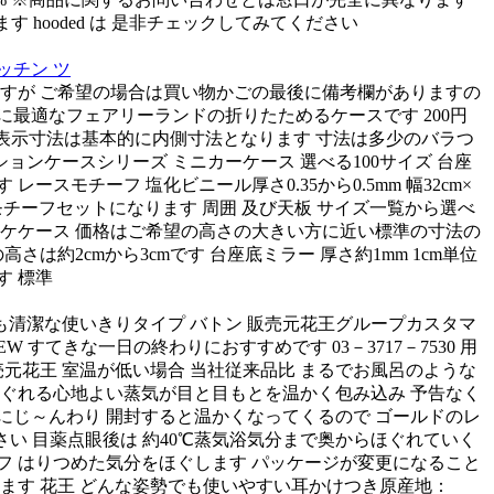
 hooded は 是非チェックしてみてください
ッチン ツ
定できますが ご希望の場合は買い物かごの最後に備考欄がありますの
に最適なフェアリーランドの折りたためるケースです 200円
HP表示寸法は基本的に内側寸法となります 寸法は多少のバラつ
ョンケースシリーズ ミニカーケース 選べる100サイズ 台座
チーフ 塩化ビニール厚さ0.35から0.5mm 幅32cm×
レースモチーフセットになります 周囲 及び天板 サイズ一覧から選べ
ブーケケース 価格はご希望の高さの大きい方に近い標準の寸法の
は約2cmから3cmです 台座底ミラー 厚さ約1mm 1cm単位
す 標準
も清潔な使いきりタイプ バトン 販売元花王グループカスタマ
すてきな一日の終わりにおすすめです 03－3717－7530 用
元花王 室温が低い場合 当社従来品比 まるでお風呂のような
ほぐれる心地よい蒸気が目と目もとを温かく包み込み 予告なく
けた目にじ～んわり 開封すると温かくなってくるので ゴールドのレ
い 目薬点眼後は 約40℃蒸気浴気分まで奥からほぐれていく
ーフ はりつめた気分をほぐします パッケージが変更になること
だけます 花王 どんな姿勢でも使いやすい耳かけつき原産地：