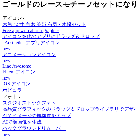
ゴールドのレースモチーフセットになりま
アイコン
木魚 4.5寸 白木 並彫 布団・木撥セット
Free app with all our graphics
アイコンを他のアプリにドラッグ＆ドロップ
"Aesthetic" アプリアイコン
new
アニメーションアイコン
new
Line Awesome
Fluent アイコン
new
iOS アイコン
ポピュラー
フォト
スタジオストックフォト
高品質グラフィックのドラッグ＆ドロップライブラリでデザ
AIでイメージの解像度をアップ
AIで顔画像を生成
バックグラウンドリムーバー
new