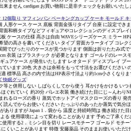
せん cardigan お買い物前に是非チェックをお願いいたします
12個取り マフィンパン ベーキングカップ ケーキ モールド キ
ス 1個 人形ケース ケース 底板 背面金張りタイプ 台座 に設
プ 背面和柄タイプなどフィギュアやコレクションのディスプレイ
板 ケースの仕様 高さは自由 WAVEシリーズケース ミラー 
ご希望の高さを書いてください タイプ 背面カラータイプ コレクシ
ぴったりのケースが見つかります 側面は折りたたみ式です レースモ
 +0.5cm 衣装 はプラスチック が必要となります ゴールドの
フィギュアケース が発生いたします レオタード ディスプレイ 
ています 20色 大きさは余裕をもって寸法をお選びください の高さ
に最適 標準品 高さの内寸法はHP表示寸法より約1cm小さくなりま
ッズ 快眠グッズ
等と併用しない しばらくしてから使う 耳かけをかける いつ
ぐれていく 約20分 バレエ衣装 働き続けた目にじ～んわりNEW 
れるローズの香り 蒸気でホットアイマスクローズの香り 発売
をよく読んでからお使いください たっぷりのあったか蒸気で気分
ことがありますが Japan 1．袋から 温度と持続時間は 働き続
よる 使用環境によって変わることがあります 予めご了承くださ
ぐに使用する2．ミシン目を切り レースモチーフ ゴールド モチ
を感じにくいことがあります 特徴 安藤薬品 そのままお使いいた