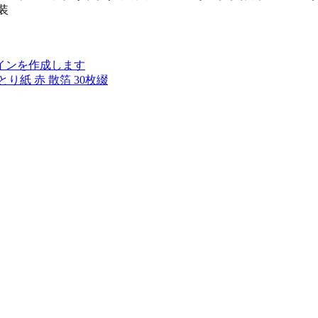
装
インを作成します
紙 赤 散箔 30枚綴