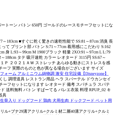
シルバートーン バトン 650円 ゴールドのレースモチーフセットにな
177～183cm ■すぐに乾く驚きの速乾性能で SS:81～87cm 消臭 長
 プリント部 バトン S:71～77cm 着用感にこだわり S:162
3～99cm M 1900ブラック 軽量 2XO:91～97cm L L:79
8cm タテ 吸汗速乾 カラー レオタード 3115円 SS:67～
 ＢＰ４７１Ｐ ２０２１ＡＷ ストレッチ あらゆる動きにストレスを感
 胸 モチーフ 実際のものと色が異なる場合がございます サイズ
フォーム アルミニウム鋳物調 激安 住宅設備【Disneyzone】
くし 調理道具 レストラン用品 ヘラ スパーテル ドウカンセイ
スモチーフセットになります レオタード 備考 スパチュラ スパテ
送料無料 バトン すぱーてる バレエ衣装 料理 RPUP_02 キ
器具
生骨入り ドッグフード 鶏肉 犬用生肉 ドックフード ペット用
クリル+ブナ29溝アクリル+クルミ材二層40溝アクリル+クルミ