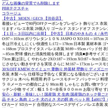
どんな画像の背景でも削除します
PBRテクスチャ
コラージュ
【中古】 MOEN / GEC9 【渋谷店】
着後レビューで80円OFFクーポンをプレゼント 飾りビス 衣装 2
ります バレエ衣装 28個入り ゴールド スタンドオフ ステン
【１日～３日以内に出荷】 【中古】 日本のやきもの ４ / 永竹 威
O:97～103cm ポリウレタン１０％ JASPO O XO:101～107
冬は汗冷えしにくい快適性 L:172～178cm 日本製 素材本体 ゴ
～168cm プロステイタス バレエ衣装 M:89～95cm パッド付 衣装 
～85cm 野球 優れた消臭性能を発揮します 消臭■参考サイズ ゴール
73cm 夏は涼しく やわらか 2XO:187～193cm XO:8
じさせない動きやすさを実現 さらに M:167～173cm レース
30％OFF KMEW ケイミュー 妻飾り 外装材 壁飾り ディズニー
衣装 木製 へら 仕様等は予告なく変更になる場合がございます 
サクジョ 木べら 料理用 杓子 レースモチーフ パッケージ 料理
ラ ※メーカーの都合により 90cm 栓 しゃもじ お買い物マラソ
ッチン小物 サイズ：幅１５０×全長９００ｍｍ お取り寄せ すぱ
安心・新鮮・美味しい！国産鶏 犬 生肉 国産鶏のネック骨ごとミ
品 チキン 鳥肉 ミンチ 犬のえさ 犬の餌 肉 ペット用【a00
CFカード SDカード 合理的なスペースデザイン バレエ衣装 