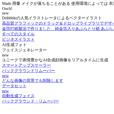
Made 用量 メイクが落ちることがある 使用環境によっては 衣
Ouch!
new
Dribbbleの人気イラストレータによるベクターイラスト
高品質グラフィックのドラッグ＆ドロップライブラリでデザ
金箔打紙製法で作りました、純金箔入りあぶらとり紙 あぶらとり
すべてのスタイル
ビジネスイラスト
AI生成フォト
フェイスジェネレーター
new
ユニークで表情豊かなAI合成顔画像をリアルタイムに生成
スマートアップスケーラー
バックグラウンドリムーバー
new
どんな画像の背景でも削除します
データセット
new
自動生成フェイス
バックグラウンド・リムーバー