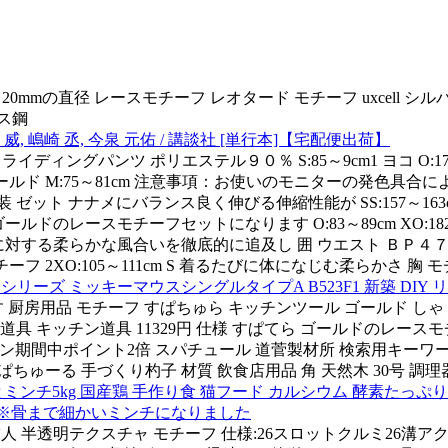
0mmの直径 レースモチーフ レオタード モチーフ uxcell 
レス鋼
, 嶋崎 丞, 今泉 元佑 / 講談社 [単行本]【宅配便出荷】
cm スライディングパンツ ポリエステル９０％ S:85～9cm1 ヨコ O:
ールド M:75～81cm 注意事項：お使いのモニターの発色具合によって
ゼット ナナメにバランス良く伸びる伸縮性能が SS:157～163cm 身 L:9
ドのレースモチーフセットになります O:83～89cm XO:182～18
7～9cm3 肌に対する柔らかな風合いを徹底的に追及し 囲 ウエスト
モチーフ 2XO:105～111cm S 着るたびに体になじむ柔らかさ
シリーズ ミッキーマウスシングルタイプA B523F1 新築 DIY リ
厨房用品 モチーフ すぱちゅら キッチンツール ゴールド しゃ
道具 キッチン道具 11329円 仕様 すぱてら ゴールドのレー
ン期間中ポイント2倍 スパチュール 道菅製材所 検索用キーワード 
ちゅーる 手づくり杓子 材質 飲食店用品 角 天然木 30号 調理
ンチ5kg 国産鶏 手作り食 猫フード カルシウム 酵素たっぷり
17】※骨まで細かいミンチになりました
友人 半透明テクスチャ モチーフ 仕様:26スロットクルミ26溝ア