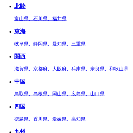
北陸
富山県、石川県、福井県
東海
岐阜県、静岡県、愛知県、三重県
関西
滋賀県、京都府、大阪府、兵庫県、奈良県、和歌山県
中国
鳥取県、島根県、岡山県、広島県、山口県
四国
徳島県、香川県、愛媛県、高知県
九州