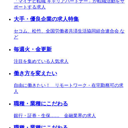
「マイナビ転職 キャリアパートナー」が転職活動をサ
ポートする求人
大手・優良企業の求人特集
セコム、松竹、全国労働者共済生活協同組合連合会 な
ど
毎週火・金更新
注目を集めている人気求人
働き方を変えたい
自由に働きたい！ リモートワーク・在宅勤務可の求
人
職種・業種にこだわる
銀行・証券・生保…… 金融業界の求人
職種・業種にこだわる