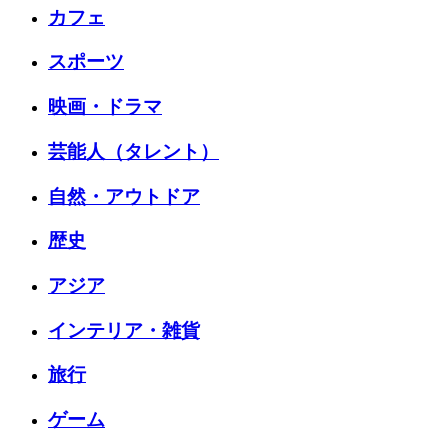
カフェ
スポーツ
映画・ドラマ
芸能人（タレント）
自然・アウトドア
歴史
アジア
インテリア・雑貨
旅行
ゲーム