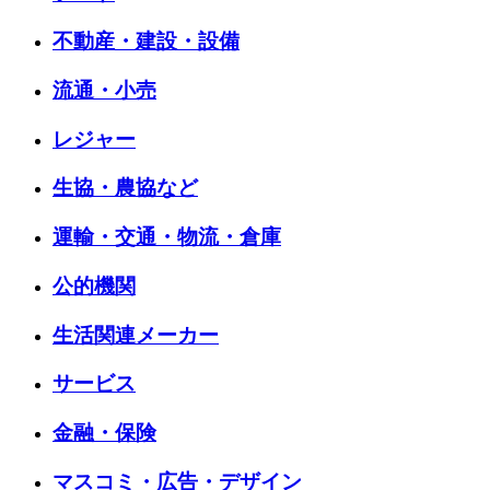
不動産・建設・設備
流通・小売
レジャー
生協・農協など
運輸・交通・物流・倉庫
公的機関
生活関連メーカー
サービス
金融・保険
マスコミ・広告・デザイン