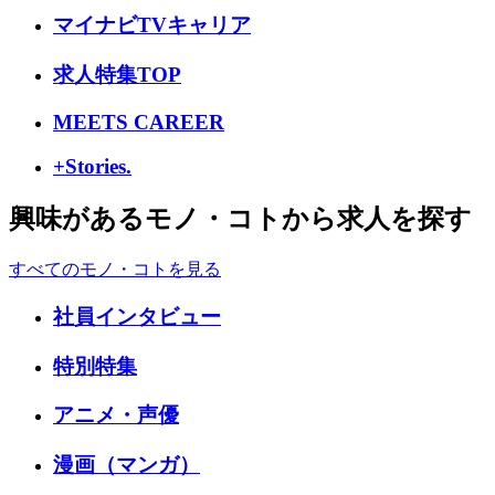
マイナビTVキャリア
求人特集TOP
MEETS CAREER
+Stories.
興味があるモノ・コトから求人を探す
すべてのモノ・コトを見る
社員インタビュー
特別特集
アニメ・声優
漫画（マンガ）