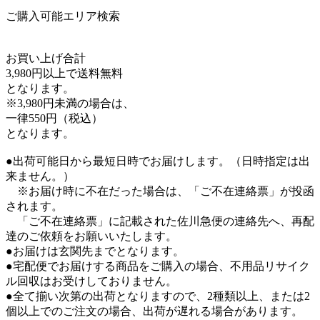
ご購入可能エリア検索
お買い上げ合計
3,980円以上で送料無料
となります。
※3,980円未満の場合は、
一律550円（税込）
となります。
●出荷可能日から最短日時でお届けします。（日時指定は出
来ません。）
※お届け時に不在だった場合は、「ご不在連絡票」が投函
されます。
「ご不在連絡票」に記載された佐川急便の連絡先へ、再配
達のご依頼をお願いいたします。
●お届けは玄関先までとなります。
●宅配便でお届けする商品をご購入の場合、不用品リサイク
ル回収はお受けしておりません。
●全て揃い次第の出荷となりますので、2種類以上、または2
個以上でのご注文の場合、出荷が遅れる場合があります。