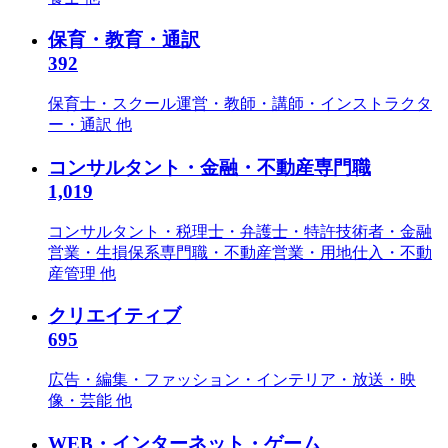
保育・教育・通訳
392
保育士・スクール運営・教師・講師・インストラクタ
ー・通訳 他
コンサルタント・金融・不動産専門職
1,019
コンサルタント・税理士・弁護士・特許技術者・金融
営業・生損保系専門職・不動産営業・用地仕入・不動
産管理 他
クリエイティブ
695
広告・編集・ファッション・インテリア・放送・映
像・芸能 他
WEB・インターネット・ゲーム