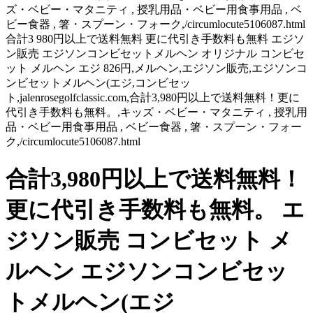
ズ・ベビー・マタニティ , 授乳用品・ベビー用食事用品 , ベ
ビー食器 , 箸・スプーン・フォーク,/circumlocute5106087.html
合計3 980円以上で送料無料 更に代引き手数料も無料 エジソ
ン販売 エジソンコンビセットメルヘン オリジナル コンビセ
ット メルヘン エジ 826円,メルヘン,エジソン販売,エジソンコ
ンビセットメルヘン(エジ,コンビセッ
ト,jalenrosegolfclassic.com,合計3,980円以上で送料無料！更に
代引き手数料も無料。,キッズ・ベビー・マタニティ , 授乳用
品・ベビー用食事用品 , ベビー食器 , 箸・スプーン・フォー
ク,/circumlocute5106087.html
合計3,980円以上で送料無料！
更に代引き手数料も無料。 エ
ジソン販売 コンビセット メ
ルヘン エジソンコンビセッ
トメルヘン(エジ