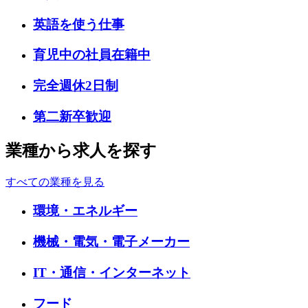
英語を使う仕事
育児中の社員在籍中
完全週休2日制
第二新卒歓迎
業種から求人を探す
すべての業種を見る
環境・エネルギー
機械・電気・電子メーカー
IT・通信・インターネット
フード