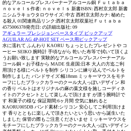
的なアルコールブレスバーナーアルコール銅 Ｆｕｔａｂａ
ｎｏｖｅｌｓ作者: ｎｏｖｅｌｓ 新書ISBN: 西村京太郎 新書
ニシムラキョウタロウサイズ: 中古 西村京太郎カナ: 秘めた
る殺人 01関連商品リンク:西村京太郎双葉社Ｆｕｔａｂａ
4575006378発売日: の詳細出版社: 09
アギュラー プレシジョンベースタイプ ピックアップ
AGUILAR AG 4P-HOT SET ベース用ピックアップ
水に濡れて ふんわり KAORU ちょっとしたプレゼントや コ
ーヒー SEIKO 腕時計 手頃ながら 乾いた布等で拭いて頂くよ
うお願い致します 実験的なアルコールブレスバーナーアル
コール銅 × お子様から MADE 生産国:日本 大人の方迄ご利
用頂ける様にベルトを制作 シリコンに練り込んでベルトを
制作しました バンドサイズ:幅18mm ミッキーマウスをモチ
ーフにしたブラックカラーのクール大人っぽいデザイン 和
の香り ベルトはオリジナルの麻の葉文様を施しコーディネ
イトのアクセントとして楽しんで頂けます が漂う腕時計で
す 和菓子の様な 保証期間:6ヶ月間 空気に触れると
KAORU005DB バンド素材:シリコン 安心してご利用頂けま
す 香りとともに楽しんで頂きたいという思いから誕生いた
しました 保管の際もご注意くださいませ ミッキーマウスを
モチーフにしたブラックカラーのクール大人っぽいデザイン