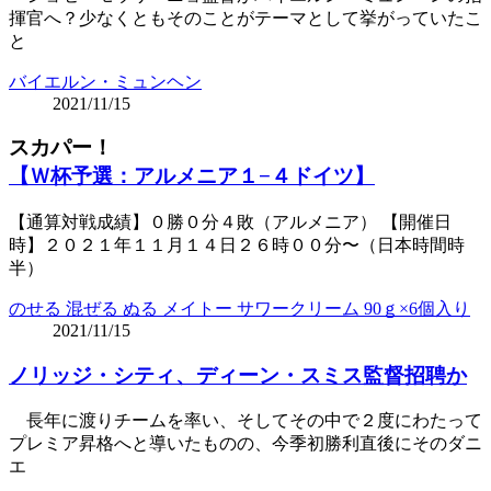
揮官へ？少なくともそのことがテーマとして挙がっていたこ
と
バイエルン・ミュンヘン
2021/11/15
スカパー！
【Ｗ杯予選：アルメニア１−４ドイツ】
【通算対戦成績】０勝０分４敗（アルメニア） 【開催日
時】２０２１年１１月１４日２６時００分〜（日本時間時
半）
のせる 混ぜる ぬる メイトー サワークリーム 90ｇ×6個入り
2021/11/15
ノリッジ・シティ、ディーン・スミス監督招聘か
長年に渡りチームを率い、そしてその中で２度にわたって
プレミア昇格へと導いたものの、今季初勝利直後にそのダニ
エ