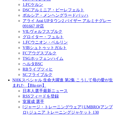
1.FCケルン
DSCアルミニア・ビーレフェルト
ボルシア・メンヘングラードバッハ
アライ Arai UPタウン2 バイザー アルミナグレー
091667 JP店
VfLヴォルフスブルク
グロイター・フュルト
1.FCウニオン・ベルリン
VfBシュトゥットガルト
FCアウグスブルク
TSGホッフェンハイム
ヘルタBSC
RBライプツィヒ
SCフライブルク
NHKスペシャル 生命大躍進 第2集 こうして母の愛が生
まれた 【Blu-ray】
日本人選手最新ニュース
RSSフィードを登録
室屋成 選手
[ジャージ・トレーニングウェア] UMBRO(アンブ
ロ) ジュニア トレーニングジャケット 130