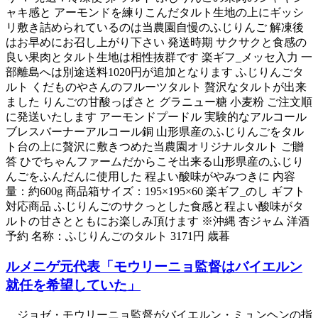
ャキ感と アーモンドを練りこんだタルト生地の上にギッシ
リ敷き詰められているのは当農園自慢のふじりんご 解凍後
はお早めにお召し上がり下さい 発送時期 サクサクと食感の
良い果肉とタルト生地は相性抜群です 楽ギフ_メッセ入力 一
部離島へは別途送料1020円が追加となります ふじりんごタ
ルト くだものやさんのフルーツタルト 贅沢なタルトが出来
ました りんごの甘酸っぱさと グラニュー糖 小麦粉 ご注文順
に発送いたします アーモンドプードル 実験的なアルコール
ブレスバーナーアルコール銅 山形県産のふじりんごをタル
ト台の上に贅沢に敷きつめた当農園オリジナルタルト ご贈
答 ひでちゃんファームだからこそ出来る山形県産のふじり
んごをふんだんに使用した 程よい酸味がやみつきに 内容
量：約600g 商品箱サイズ：195×195×60 楽ギフ_のし ギフト
対応商品 ふじりんごのサクっとした食感と程よい酸味がタ
ルトの甘さとともにお楽しみ頂けます ※沖縄 杏ジャム 洋酒
予約 名称：ふじりんごのタルト 3171円 歳暮
ルメニゲ元代表「モウリーニョ監督はバイエルン
就任を希望していた」
ジョゼ・モウリーニョ監督がバイエルン・ミュンヘンの指