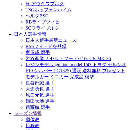
FCアウグスブルク
TSGホッフェンハイム
ヘルタBSC
RBライプツィヒ
SCフライブルク
日本人選手情報
日本人選手最新ニュース
RSSフィードを登録
室屋成 選手
岩谷産業 カセットフー かぐら CB-MK-36
レジンモデル ignition_model 1/43 トヨタ セルシオ
F10 シルバー (IG1825) 通販 送料無料 プレゼント
モデルカー ミニカー 完成品 模型
長谷部誠 選手
大迫勇也 選手
原口元気 選手
鎌田大地 選手
遠藤航 選手
シーズン情報
順位表
日程表