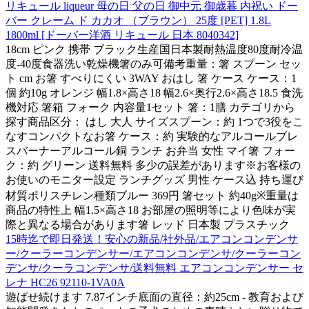
リキュール liqueur 母の日 父の日 御中元 御歳暮 内祝い ドー
バー クレーム ド カカオ （ブラウン） 25度 [PET] 1.8L
1800ml [ドーバー洋酒 リキュール 日本 8040342]
18cm ピンク 携帯 ブラック生産国日本製耐熱温度80度耐冷温
度-40度食器洗い乾燥機箸のみ可備考重量：箸 スプーン セッ
ト cm お箸 すべりにくい 3WAY おはし 箸 ケース ケース：1
個 約10g オレンジ 幅1.8×高さ18 幅2.6×奥行2.6×高さ18.5 食洗
機対応 箸箱 フォーク 内容量1セット 箸：1膳 カテゴリから
探す商品区分： はし 大人 サイズスプーン：約 1つで3役をこ
なすコンパクトなお箸 ケース：約 実験的なアルコールブレ
スバーナーアルコール銅 ランチ お弁当 女性 マイ箸 フォー
ク：約 グリーン 送料無料 多少の誤差があります※お客様の
お使いのモニター設定 ランチグッズ 男性 ケース込 持ち運び
材質ポリスチレン種類ブルー 369円 箸セット 約40g※重量は
商品の特性上 幅1.5×高さ18 お部屋の照明等により色味が実
際と異なる場合があります箸 レッド 日本製 プラスチック
15時迄で即日発送！安心の新品/社外品/エアコンコンデンサ
ー/クーラーコンデンサー/エアコンコンデンサ/クーラーコン
デンサ/クーラコンデンサ/送料無料 エアコンコンデンサー セ
レナ HC26 92110-1VA0A
遊ばせ続けます 7.87インチ底面の直径：約25cm - 教育および