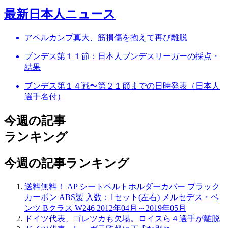
最新日本人ニュース
アペルカンプ真大、筋損傷を抱えて再び離脱
ブンデス第１１節：日本人ブンデスリーガーの採点・
結果
ブンデス第１４戦〜第２１節までの日時発表（日本人
選手名付）
今週の記事
ランキング
今週の記事ランキング
送料無料！ AP シートベルトホルダーカバー ブラック
カーボン ABS製 入数：1セット(左右) メルセデス・ベ
ンツ Bクラス W246 2012年04月～2019年05月
ドイツ代表、ゴレツカも欠場。ロイスら４選手が離脱