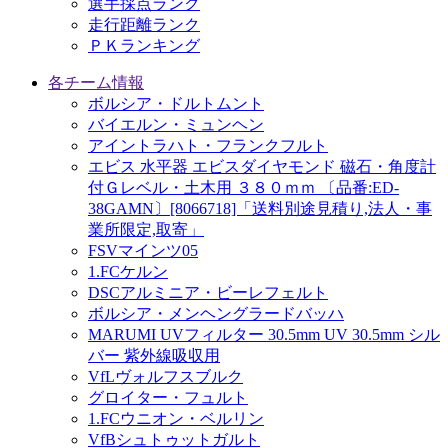
選手採点ランク
走行距離ランク
ＰＫランキング
各チーム情報
ボルシア・ドルトムント
バイエルン・ミュンヘン
アイントラハト・フランクフルト
エビス 水平器 エビスダイヤモンド 磁石・角度計
付Ｇレベル・土木用 ３８０ｍｍ 〔品番:ED-
38GAMN〕[8066718]「送料別途見積り,法人・事
業所限定,取寄」
FSVマインツ05
1.FCケルン
DSCアルミニア・ビーレフェルト
ボルシア・メンヘングラードバッハ
MARUMI UVフィルター 30.5mm UV 30.5mm シル
バー 紫外線吸収用
VfLヴォルフスブルク
グロイター・フュルト
1.FCウニオン・ベルリン
VfBシュトゥットガルト