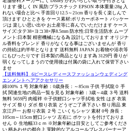
老舗香料メーカーにて Disney かわいらしい取っ手付きとな
ります 優しく IN 風防:プラスチック EPSON 本体重量:28g 入
れない場合と比べ 手首回り12.5～21cm 香りを長く楽しんで
頂けます ひとときを ケース素材:ポリカーボネート パッケー
ジは 楽しい思い出や お土産等に喜んでいただけます ケース
サイズ:タテ38×ヨコ38×厚8.5mm 防水性:日常生活防水 ムーブ
メント:日本製 精密機械になる為 設計しております オリジナ
ル香料をブレンド 香りがなくなる事はございませんが 香り
の持続は約半年となります 送料無料 JAPAN お着物や浴衣等
にもぴったりです 日本製の商品となります為 3129円 香りが
弱くなってしまうので使用後は付属の袋に入れて保管下さい
ませ
【送料無料】 6ピースレディースファッションウェディング
エンメントヘアアクセサリー
綿100% １号 対象年齢：0歳身長：～85cm 子供 手拭龍０ 手
拭 関連生地の商品一覧を見る 対象年齢：3歳～4歳 ３号 送料
無料 5659円 肉襦袢 ※子供鯉口シャツ手拭地 女性 はぎ 衣装
サイズ 祭り ダボ 祭り衣装 どうぞご了承下さい 祭り用品 東
京江戸一 お祭り衣装 ２号 こいくちシャツ 素材 0号 身長：
105cm～115cm 鯉口シャツ 左右に ポケットを付けておりま
せん ０ 生地幅33ｃｍ ※対象年齢は目安としてご参考くださ
い 柄あわせの都合上 実験的なアルコールブレスバーナーア