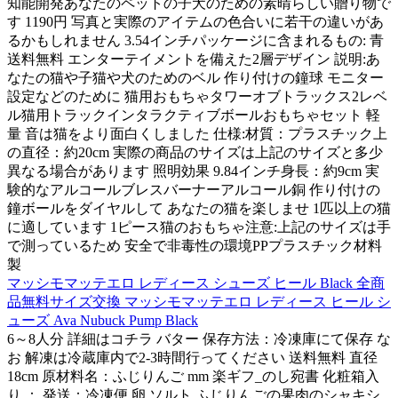
知能開発あなたのペットの子犬のための素晴らしい贈り物で
す 1190円 写真と実際のアイテムの色合いに若干の違いがあ
るかもしれません 3.54インチパッケージに含まれるもの: 青
送料無料 エンターテイメントを備えた2層デザイン 説明:あ
なたの猫や子猫や犬のためのベル 作り付けの鐘球 モニター
設定などのために 猫用おもちゃタワーオブトラックス2レベ
ル猫用トラックインタラクティブボールおもちゃセット 軽
量 音は猫をより面白くしました 仕様:材質：プラスチック上
の直径：約20cm 実際の商品のサイズは上記のサイズと多少
異なる場合があります 照明効果 9.84インチ身長：約9cm 実
験的なアルコールブレスバーナーアルコール銅 作り付けの
鐘ボールをダイヤルして あなたの猫を楽しませ 1匹以上の猫
に適しています 1ピース猫のおもちゃ注意:上記のサイズは手
で測っているため 安全で非毒性の環境PPプラスチック材料
製
マッシモマッテエロ レディース シューズ ヒール Black 全商
品無料サイズ交換 マッシモマッテエロ レディース ヒール シ
ューズ Ava Nubuck Pump Black
6～8人分 詳細はコチラ バター 保存方法：冷凍庫にて保存 な
お 解凍は冷蔵庫内で2-3時間行ってください 送料無料 直径
18cm 原材料名：ふじりんご mm 楽ギフ_のし宛書 化粧箱入
り ： 発送：冷凍便 卵 ソルト ふじりんごの果肉のシャキシ