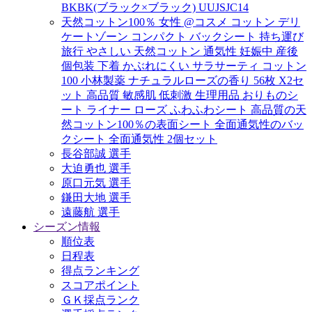
BKBK(ブラック×ブラック) UUJSJC14
天然コットン100％ 女性 @コスメ コットン デリ
ケートゾーン コンパクト バックシート 持ち運び
旅行 やさしい 天然コットン 通気性 妊娠中 産後
個包装 下着 かぶれにくい サラサーティ コットン
100 小林製薬 ナチュラルローズの香り 56枚 X2セ
ット 高品質 敏感肌 低刺激 生理用品 おりものシ
ート ライナー ローズ ふわふわシート 高品質の天
然コットン100％の表面シート 全面通気性のバッ
クシート 全面通気性 2個セット
長谷部誠 選手
大迫勇也 選手
原口元気 選手
鎌田大地 選手
遠藤航 選手
シーズン情報
順位表
日程表
得点ランキング
スコアポイント
ＧＫ採点ランク