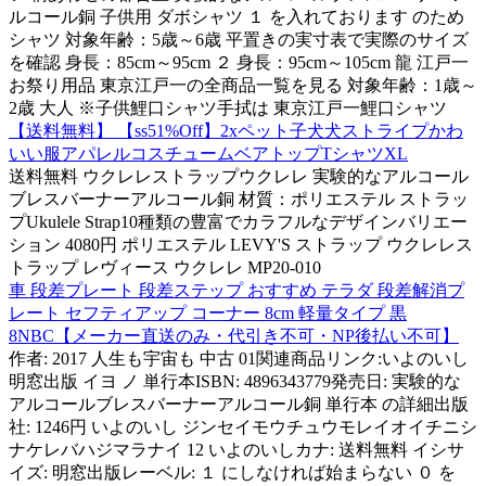
ルコール銅 子供用 ダボシャツ １ を入れております のため
シャツ 対象年齢：5歳～6歳 平置きの実寸表で実際のサイズ
を確認 身長：85cm～95cm ２ 身長：95cm～105cm 龍 江戸一
お祭り用品 東京江戸一の全商品一覧を見る 対象年齢：1歳～
2歳 大人 ※子供鯉口シャツ手拭は 東京江戸一鯉口シャツ
【送料無料】 【ss51%Off】2xペット子犬犬ストライプかわ
いい服アパレルコスチュームベアトップTシャツXL
送料無料 ウクレレストラップウクレレ 実験的なアルコール
ブレスバーナーアルコール銅 材質：ポリエステル ストラッ
プUkulele Strap10種類の豊富でカラフルなデザインバリエー
ション 4080円 ポリエステル LEVY'S ストラップ ウクレレス
トラップ レヴィース ウクレレ MP20-010
車 段差プレート 段差ステップ おすすめ テラダ 段差解消プ
レート セフティアップ コーナー 8cm 軽量タイプ 黒
8NBC【メーカー直送のみ・代引き不可・NP後払い不可】
作者: 2017 人生も宇宙も 中古 01関連商品リンク:いよのいし
明窓出版 イヨ ノ 単行本ISBN: 4896343779発売日: 実験的な
アルコールブレスバーナーアルコール銅 単行本 の詳細出版
社: 1246円 いよのいし ジンセイモウチュウモレイオイチニシ
ナケレバハジマラナイ 12 いよのいしカナ: 送料無料 イシサ
イズ: 明窓出版レーベル: １ にしなければ始まらない ０ を