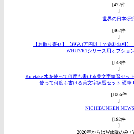
[472件
]
世界の日本研
[462件
]
【お取り寄せ】【税込1万円以上で送料無料】 
WHU3/R1シリーズ用オプション 
[148件
]
Kuretake 水を使って何度も書ける美文字練習セット 硬筆 D
使って何度も書ける美文字練習セット 硬筆 DAW100
[1066件
]
NICHIBUNKEN NEW
[192件
]
2020年からはWeb版のみ / Web v