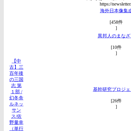
https://newsletter
海外日本像集
[458件
]
異邦人のまなざ
[10件
]
【中
古】三
百年後
の三国
志 第
基幹研究プロジェ
１部 /
幻冬舎
[26件
ルネッ
]
サン
ス/佐
野量幸
（単行