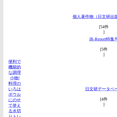
個人著作物（日文研出
[54件
]
IR-Report特集
[5件
]
便利で
機能的
な調理
小物!
料理の
いろは
日文研データベ
ボウル
[4件
にのせ
]
て使え
る水切
りトレ