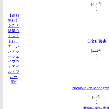
[456件
]
【送料
無料】
女性の
減量ウ
エスト
トレー
日文研叢書
ナーシ
[444件
ンチャ
]
ーシェ
イプウ
ェアベ
ルトブ
ルー
SM
Nichibunken Monograph
[22件
]
共同研究報告