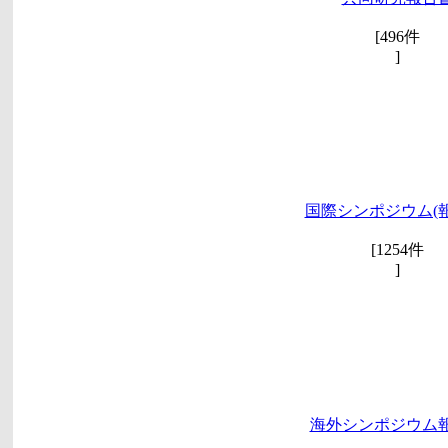
[496件
]
国際シンポジウム(報
[1254件
]
海外シンポジウム