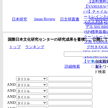
【送料無料
【YAMAHA
ハ)】チャイル
ートレインカ
Japan Review
Nichibunke
日本研究
日文研叢書
プラス PAS 2
Monograph Ser
デル kiss mini
(SP)標準装
クーンルーム
国際日本文化研究センターの研究成果を蓄積し、公開して
ス用 YAMA
トップ
ランキング
グ付き/OG
QQ1-OGG-Y04
【4521407253
全文検
【ヤマハ純正/
詳細検索
製】
キーワ
ド検索
AND
AND
AND
AND