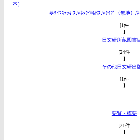
本）
夢ﾗｲﾌｽﾃｯｷ ｽﾘﾑﾈｯｸ伸縮ｽﾘﾑﾀｲﾌﾟ（無地）/ﾈ
[1件
]
日文研所蔵図書
[24件
]
その他日文研出
[1件
]
要覧・概要
[21件
]