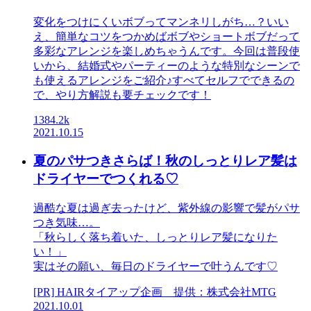
変化をつけにくいボブってマンネリしがち…？いい
え、簡単なコツをつかめばボブやショートボブだって
多彩なアレンジを楽しめちゃうんです。今回は普段使
いから、結婚式やパーティーのような特別なシーンで
も使えるアレンジをご紹介♪すべてセルフでできるの
で、やり方解説も要チェックです！
1384.2k
2021.10.15
夏のパサつきさらば！秋のしっとりレア髪は
ドライヤーでつくれる♡
過酷な夏は過ぎ去ったけど、紫外線の影響で髪がパサ
つき気味…。
「秋らしく落ち着いた、しっとりレア髪になりた
い！」
実はその願い、毎日のドライヤーで叶うんです♡
[PR] HAIRタイアップ企画 提供：株式会社MTG
2021.10.01