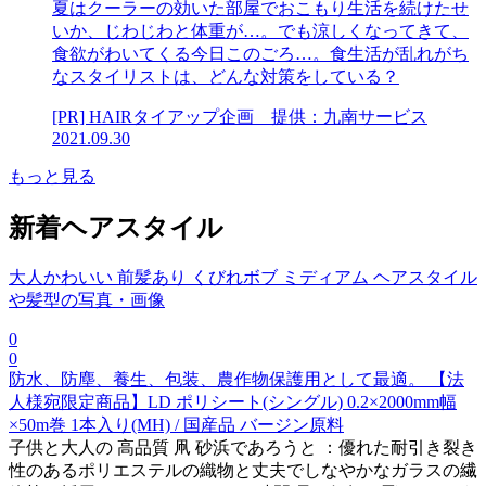
夏はクーラーの効いた部屋でおこもり生活を続けたせ
いか、じわじわと体重が…。でも涼しくなってきて、
食欲がわいてくる今日このごろ…。食生活が乱れがち
なスタイリストは、どんな対策をしている？
[PR] HAIRタイアップ企画 提供：九南サービス
2021.09.30
もっと見る
新着ヘアスタイル
大人かわいい 前髪あり くびれボブ ミディアム ヘアスタイル
や髪型の写真・画像
0
0
防水、防塵、養生、包装、農作物保護用として最適。 【法
人様宛限定商品】LD ポリシート(シングル) 0.2×2000mm幅
×50m巻 1本入り(MH) / 国産品 バージン原料
子供と大人の 高品質 凧 砂浜であろうと ：優れた耐引き裂き
性のあるポリエステルの織物と丈夫でしなやかなガラスの繊