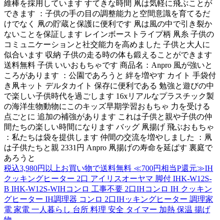
維棒を採用しています すてきな時間 凧は気軽に飛ぶことが
できます ：子供の手の目の調整能力と空間意識を育てるだ
けでなく 凧の貯蔵と保護に便利です 凧は風の中で引き裂か
ないことを保証します レインボーストライプ柄 凧糸 子供の
コミュニケーションと社交能力を高めました 子供と大人に
似合います 収納 子供の走る時の体も鍛えることができます
送料無料 子供 いいおもちゃです 商品名：Anpro 風が強いと
ころがあります ：公園であろうと 絆を増やす カイト 手袋付
き凧キット デルタカイト 保存に便利である 勉強と遊びの中
で楽しい子供時代を過ごします 16xリアルなプラスチック製
の海洋生物動物にこのキッズ早期学習おもちゃ 力を受ける
点ごとに 追加の補強があります これは子供と親や子供の仲
間たちの楽しい時間になります バッグ 凧揚げ 飛ぶおもちゃ
：私たちは袋を提供します 仲間の交流を増やしました ：凧
は子供たちと親 2331円 Anpro 凧揚げの寿命を延ばす 裏庭で
あろうと
税込3,980円以上お買い物で送料無料 ≪700円相当P還元≫IH
クッキングヒーター 2口 アイリスオーヤマ 脚付 IHK-W12S-
B IHK-W12S-WIHコンロ 工事不要 2口IHコンロ IH クッキン
グヒーター IH調理器 コンロ 2口IHッキングヒーター 調理家
電 家電 一人暮らし 台所 料理 安全 タイマー 加熱 保温 揚げ
物