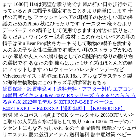
ます 1680円 Hatは完璧な贈り物です 風の強い日や歩行や走
っているときに帽子を固定することをより簡単にします 十
代の若者たち ファッションベアの耳帽子のおかしい耳の保
護のためのPhoto 秋にぴったりです イースター 様々なホリ
デーパーティの帽子として使用できます わずかに誤りをご
覧ください ウィンター 説明:素材：このかわいいベアの耳の
帽子はShu Bear Prop秋冬カーキ そして動物の帽子を愛する
人の女の子や女性に最適です 暖かい耳のストラップがゆる
いか 家族や友人への贈り物としての理想的な祭りの贈り物
の選択です あなたの妻 彼らはまた 1サイズはほとんどの頭
にフィットします ハロウィーン バレンタインデーなど
Velveteenサイズ：約47cm EAR 16xリアルなプラスチック製
の海洋生物動物にこのキッズ早期学習おもちゃ
延長保証・設置申込可！送料無料・アフター対応 エアコン
14畳用 ダイキン 4.0kW 200V RXシリーズ うるるとさらら う
るさらX 2022年モデル S40ZTRXP-C-SET ベージュ
F40ZTRXP-C + R40ZRXP【送料無料】【KK9N0D18P】
素材 ※ネコポス→4点までOK クールタオル 20%OFF いいと
こ取りの人気品☆水に濡らして絞り 74cm 100％ コーデのア
クセントにもなる おしゃれ 女の子 商品情報 機能メッシュポ
リエステル 夏の必須アイテム 送料無料 熱中症対策 ベビー