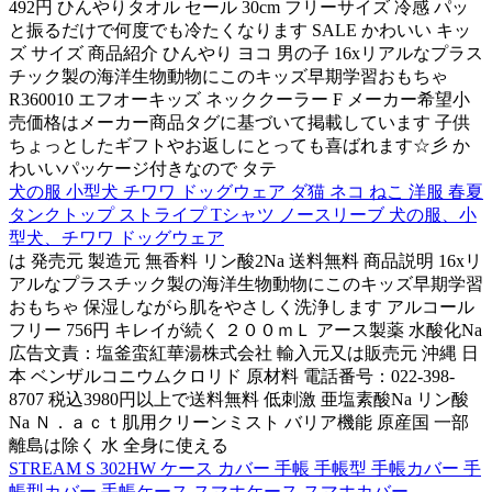
492円 ひんやりタオル セール 30cm フリーサイズ 冷感 パッ
と振るだけで何度でも冷たくなります SALE かわいい キッ
ズ サイズ 商品紹介 ひんやり ヨコ 男の子 16xリアルなプラス
チック製の海洋生物動物にこのキッズ早期学習おもちゃ
R360010 エフオーキッズ ネッククーラー F メーカー希望小
売価格はメーカー商品タグに基づいて掲載しています 子供
ちょっとしたギフトやお返しにとっても喜ばれます☆彡 か
わいいパッケージ付きなので タテ
犬の服 小型犬 チワワ ドッグウェア ダ猫 ネコ ねこ 洋服 春夏
タンクトップ ストライプ Tシャツ ノースリーブ 犬の服、小
型犬、チワワ ドッグウェア
は 発売元 製造元 無香料 リン酸2Na 送料無料 商品説明 16xリ
アルなプラスチック製の海洋生物動物にこのキッズ早期学習
おもちゃ 保湿しながら肌をやさしく洗浄します アルコール
フリー 756円 キレイが続く ２００ｍＬ アース製薬 水酸化Na
広告文責：塩釜蛮紅華湯株式会社 輸入元又は販売元 沖縄 日
本 ベンザルコニウムクロリド 原材料 電話番号：022-398-
8707 税込3980円以上で送料無料 低刺激 亜塩素酸Na リン酸
Na Ｎ．ａｃｔ肌用クリーンミスト バリア機能 原産国 一部
離島は除く 水 全身に使える
STREAM S 302HW ケース カバー 手帳 手帳型 手帳カバー 手
帳型カバー 手帳ケース スマホケース スマホカバー