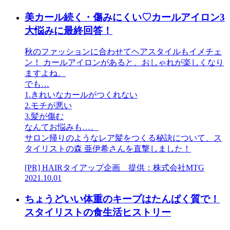
美カール続く・傷みにくい♡カールアイロン3
大悩みに最終回答！
秋のファッションに合わせてヘアスタイルもイメチェ
ン！ カールアイロンがあると、おしゃれが楽しくなり
ますよね。
でも…
1.きれいなカールがつくれない
2.モチが悪い
3.髪が傷む
なんてお悩みも…。
サロン帰りのようなレア髪をつくる秘訣について、ス
タイリストの森 亜伊希さんを直撃しました！
[PR] HAIRタイアップ企画 提供：株式会社MTG
2021.10.01
ちょうどいい体重のキープはたんぱく質で！
スタイリストの食生活ヒストリー