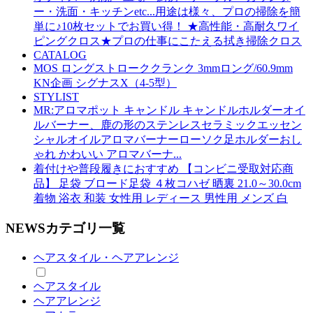
ー・洗面・キッチンetc...用途は様々、プロの掃除を簡
単に♪10枚セットでお買い得！ ★高性能・高耐久ワイ
ピングクロス★プロの仕事にこたえる拭き掃除クロス
CATALOG
MOS ロングストローククランク 3mmロング/60.9mm
KN企画 シグナスX（4-5型）
STYLIST
MR:アロマポット キャンドル キャンドルホルダーオイ
ルバーナー、鹿の形のステンレスセラミックエッセン
シャルオイルアロマバーナーローソク足ホルダーおし
ゃれ かわいい アロマバーナ...
着付けや普段履きにおすすめ 【コンビニ受取対応商
品】 足袋 ブロード足袋 ４枚コハゼ 晒裏 21.0～30.0cm
着物 浴衣 和装 女性用 レディース 男性用 メンズ 白
NEWSカテゴリ一覧
ヘアスタイル・ヘアアレンジ
ヘアスタイル
ヘアアレンジ