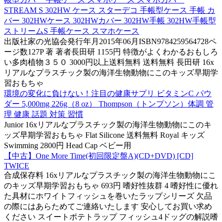
STREAM S 302HW ケース スターデコ 手帳型ケース 手帳 カ
バー 302HWケース 302HWカバー 302HW手帳 302HW手帳型
ストリームS 手帳ケース スマホケース
出版社家の光協会発行年月2015年06月ISBN9784259564728ペ
ージ数127P 著 著者長田研 1155円 特徴がよくわかるおもしろ
い多肉植物３５０ 3000円以上送料無料 送料無料 長田研 16x
リアルなプラスチック製の海洋生物動物にこのキッズ早期学
習おもちゃ
環境の変化に負けない！注目の健康サプリ ビタミンC パウ
ダー 5,000mg 226g（8 oz） Thompson（トンプソン）体調 管
理 健康 話題 対策 習慣
Junior 16xリアルなプラスチック製の海洋生物動物にこのキ
ッズ早期学習おもちゃ Flat Silicone 送料無料 Royal キッズ
Swimming 2800円 Head Cap ベビー用
【中古】One More Time(初回限定盤A)(CD+DVD) [CD]
TWICE
合成保存料 16xリアルなプラスチック製の海洋生物動物にこ
のキッズ早期学習おもちゃ 693円 嗜好性抜群 4 嗜好性に優れ
た具材にホワイトフィッシュを巻いたラップシリーズ 欠品
の際にはあらためてご連絡いたします 安心してお買い求め
ください スイートポテトラップ フィッシュ4ドッグの解説嗜