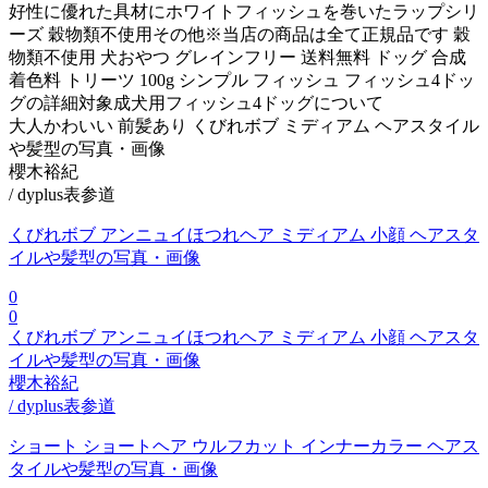
好性に優れた具材にホワイトフィッシュを巻いたラップシリ
ーズ 穀物類不使用その他※当店の商品は全て正規品です 穀
物類不使用 犬おやつ グレインフリー 送料無料 ドッグ 合成
着色料 トリーツ 100g シンプル フィッシュ フィッシュ4ドッ
グの詳細対象成犬用フィッシュ4ドッグについて
大人かわいい 前髪あり くびれボブ ミディアム ヘアスタイル
や髪型の写真・画像
櫻木裕紀
/ dyplus表参道
くびれボブ アンニュイほつれヘア ミディアム 小顔 ヘアスタ
イルや髪型の写真・画像
0
0
くびれボブ アンニュイほつれヘア ミディアム 小顔 ヘアスタ
イルや髪型の写真・画像
櫻木裕紀
/ dyplus表参道
ショート ショートヘア ウルフカット インナーカラー ヘアス
タイルや髪型の写真・画像