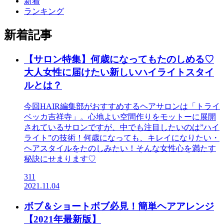
新着
ランキング
新着記事
【サロン特集】何歳になってもたのしめる♡
大人女性に届けたい新しいハイライトスタイ
ルとは？
今回HAIR編集部がおすすめするヘアサロンは「トライ
ベッカ吉祥寺」。心地よい空間作りをモットーに展開
されているサロンですが、中でも注目したいのは”ハイ
ライト”の技術！何歳になっても、キレイになりたい・
ヘアスタイルをたのしみたい！そんな女性心を満たす
秘訣にせまります♡
311
2021.11.04
ボブ＆ショートボブ必見！簡単ヘアアレンジ
【2021年最新版】