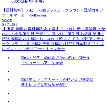
0500-034(代引不可)
【送料無料】 50ピース/個プラスチックラウンド透明ゴルフ
ボールマーカー-Yelloween
SNAP
STYLIST
【 限定 新商品 送料無料 あす楽 】 引っ越し祝い 新築祝い か
わいい 小鳥 誕生日 デザイン 引っ越し 誕生日 お歳暮 壁掛け
時計 鳩時計 ハト時計 おしゃれ 北欧 さんてる 木製 アンティ
ーク ブラウン 掛け時計 壁掛け時計 柱時計 日本製 ギフト プ
レゼント インテリア ナイトセンサー
20代・30代・40代別♡それぞれに似合う
『ショートヘア』を紹介
2021年はウルフカットしか勝たん♡最新髪
型トレンドを美容師が解説