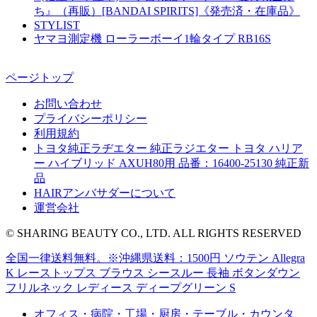
ち』（再販）[BANDAI SPIRITS]《発売済・在庫品》
STYLIST
ヤマヨ測定機 ローラーボーイ1輪タイプ RB16S
ページトップ
お問い合わせ
プライバシーポリシー
利用規約
トヨタ純正ラヂエター 純正ラジエター トヨタ ハリア
ー ハイブリッド AXUH80用 品番：16400-25130 純正新
品
HAIRアンバサダーについて
運営会社
© SHARING BEAUTY CO., LTD. ALL RIGHTS RESERVED
全国一律送料無料。※沖縄県送料：1500円 ソウテン Allegra
K レーストップス ブラウス シースルー 長袖 ボタンダウン
フリルネック レディース ディープグリーン S
オフィス・病院・工場・厨房・テーブル・カウンタ