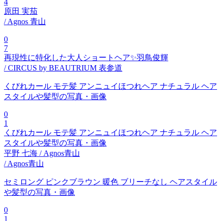
4
原田 実茄
/ Agnos 青山
0
7
再現性に特化した大人ショートヘア✨羽鳥俊輝
/ CIRCUS by BEAUTRIUM 表参道
くびれカール モテ髪 アンニュイほつれヘア ナチュラル ヘア
スタイルや髪型の写真・画像
0
1
くびれカール モテ髪 アンニュイほつれヘア ナチュラル ヘア
スタイルや髪型の写真・画像
平野 七海 / Agnos青山
/ Agnos青山
セミロング ピンクブラウン 暖色 ブリーチなし ヘアスタイル
や髪型の写真・画像
0
1