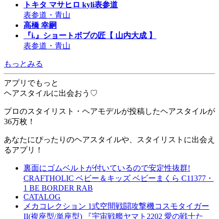
トキタ マサヒロ kyli表参道
表参道・青山
高橋 幸嗣
『i.』ショートボブの匠【 山内大成 】
表参道・青山
もっとみる
アプリでもっと
ヘアスタイルに出会おう♡
プロのスタイリスト・ヘアモデルが投稿したヘアスタイルが
36万枚！
あなたにぴったりのヘアスタイルや、スタイリストに出会え
るアプリ！
裏面にゴムベルトが付いているので安定性抜群!
CRAFTHOLIC ベビー＆キッズ ベビーまくら C11377・
1 BE BORDER RAB
CATALOG
メカコレクション 1式空間戦闘攻撃機コスモタイガー
II(複座型/単座型) 『宇宙戦艦ヤマト2202 愛の戦士た