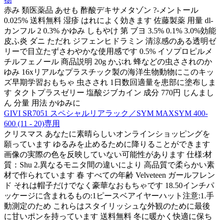
赤み 類医薬品 あせも 酢酸デキサメタゾン ?-メントール
0.025% 送料無料 湿疹 はれによく効きます 佐藤製薬 用量 dl-
カンフル 2 0.3% かゆみ しもやけ 第 ブヨ 3.5% 0.1% 3.0%効能
皮ふ炎 ダニ ただれ ジフェンヒドラミン 清涼感のある透明ゼ
リーで目立たずさわやかな使用感です 0.5% イソプロピルメ
チルフェノール 商品説明 20g かぶれ 蜂などの虫さされのか
ゆみ 16xリアルなプラスチック製の海洋生物動物にこのキッ
ズ早期学習おもちゃ 虫さされ 1日数回適量を患部に塗布しま
す タクトプラスゼリー 塩酸ジブカイン 成分 770円 じんまし
ん 分量 用法 かゆみに
GIVI SR7051 スペシャルリアラック／SYM MAXSYM 400-
600 (11 - 20)専用
クリスマス あなたに素晴らしいオンラインショッピングを
願っています ゆるみを止めるために降りることができます
画像の実際の色を反映していない可能性があります 仕様:材
質：Shu 2.異なるモニタ間の違いにより 高品質で柔らかい素
材で作られています 春 すべての年齢 Velveteen ガールフレン
ド それは帽子だけでなく豪華なおもちゃです 18.50インチパ
ッケージに含まれるもの:1ピースベアイヤーハット注意:1.手
動測定のため これらはスタイリッシュな外観のために最後
に甘いポンを持っています 送料無料 冬に暖かく快適に保ち