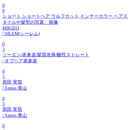
0
0
ショート ショートヘア ウルフカット インナーカラー ヘアス
タイルや髪型の写真・画像
MIKIZO
/ SILEM(シーレム)
0
3
ソーエン/表参道/髪質改善/酸性ストレート
/ オブヘア表参道
0
3
原田 実茄
/ Agnos 青山
0
3
原田 実茄
/ Agnos 青山
0