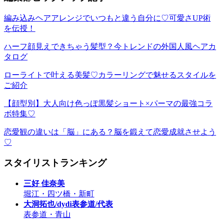
編み込みヘアアレンジでいつもと違う自分に♡可愛さUP術
を伝授！
ハーフ顔見えできちゃう髪型？今トレンドの外国人風ヘアカ
タログ
ローライトで叶える美髪♡カラーリングで魅せるスタイルを
ご紹介
【顔型別】大人向け色っぽ黒髪ショート×パーマの最強コラ
ボ特集♡
恋愛観の違いは「脳」にある？脳を鍛えて恋愛成就させよう
♡
スタイリストランキング
三好 佳奈美
堀江・四ツ橋・新町
大洞拓也/dydi表参道/代表
表参道・青山